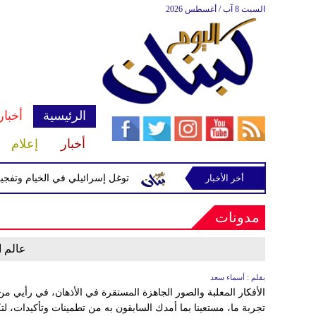
السبت 8 آب / أغسطس 2026
الرئيسية
أخبار
أخبار
إعلام
أخر الأخبار
يّرة إسرائيلية في رب ثلاثين
توغل إسرائيلي في الخيام وتفجيرات 
مدونات
عالم ا
بقلم : أسماء سعد
الأفكار المعلبة والصور الجاهزة المستقرة في الأذهان، في رأيي من 
تجربة ما، مستعينا بما أمدك السابقون به من تطمينات وتأكيدات، ل