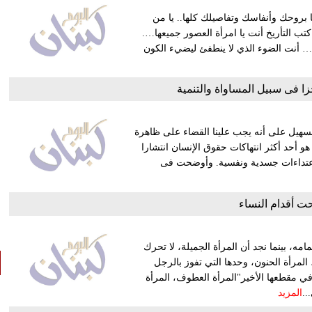
 بروحك وأنفاسك وتفاصيلك كلها.. يا من
ي كتب التأريخ أنت يا امرأة العصور جميعها….
ندة… أنت الضوء الذي لا ينطفئ ليضيء الكون
ا فى سبيل المساواة والتنمية
لسهيل على أنه يجب علينا القضاء على ظاهرة
هو أحد أكثر انتهاكات حقوق الإنسان انتشارا
واعتداءات جسدية ونفسية. وأوضحت فى
حت أقدام النساء
تمامه، بينما نجد أن المرأة الجميلة، لا تحرك
لمرأة الحنون، وحدها التي تفوز بالرجل
ي مقطعها الأخير"المرأة العطوف، المرأة
..
المزيد