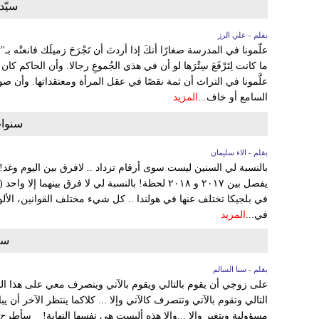
سيّدت
بقلم - علي الرز
علّمونا في المدرسة صغارًا أنكَ إذا أردتَ أن تَجْرَحَ زميلَك فانعتْه بـ"
ما كانت لِتَرْفَعَ سِتْرَها لو أن في هذي الجُموعِ رجالا. وأن الحاكم كا
علَّمونا في التراث أن ثمة نقصًا في عقل المرأة ومعتقداتها. وأن صوتها عو
السامع أو خاف...
المزيد
سنوات
بقلم - الاء سليمان
بالنسبة لي السنين ليست سوى أرقام تزداد .. لافرق بين اليوم وغد!
في بلجيكا تختلف عنها في هولندا .. كل شيء مختلف القوانين، الألوا
في...
المزيد
سؤ
بقلم - سنا السالم
على زوجي أن يقوم بالتالي ويقوم بالآتي ويتصرف معي على هذا الش
التالي وتقوم بالآتي وتتصرف كالآتي وإلا ... كلاكما ينتظر الآخر أن 
مسؤولية ويتغير وإلا ...وإلا هذه أليست هي نفسها النهاية! سأطر