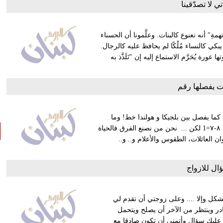
ي لا تصدّقينا
تهمةِ" أنه نعنوع كالبنات. وعلَّمونا أن الحسناء
ن يبكي كالنساء مُلْكًا لم يحافظ عليه كالرجال.
رة يُحَرَّم الاستماع إليه إن "تَلَذَّذ به
 يفصلها رقم
 كما يفصل بين بلجيكا و هولندا خط! وما
يفصل بين ٢٠١٧ و ٢٠١٨ لحظة! بالنسبة لي لا فرق بينهما إلا واحد ( ٨-٧=1 لكن ... نحن من نصنع الفرق فالحياة
ن العائلات، الطقوس والأعلام و.. و..
ال للازواج
كل وإلا .... وعلى زوجتي أن تقدم لي
يبادر وينتظر من الآخر أن يصلح ويتحمل
ح عليك سؤال وأتمنى أن تكون صادقا مع