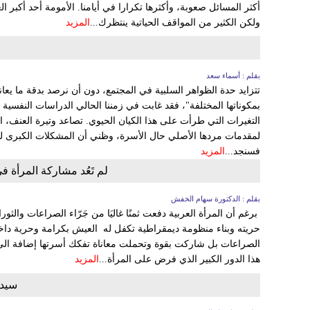
أكثر المسائل صعوبة، وأكثرها تكرارا في أيامنا. الأمومة أحد أكبر العط
ولكن الكثير من المواقف الحياتية ينتظرك...
المزيد
بقلم : أسماء سعد
تتزايد حدة الظواهر السلبية في المجتمع، دون أن نرصد بدقة ما يعان
بمكوناتها المختلفة"، فقد غابت في زمننا الحالي الدراسات النفسية 
التغيرات التي طرأت على هذا الكيان الحيوي. تصاعد وتيرة العنف، ا
لمقدمات مردها الأصلي حال الأسرة، وظني أن المشكلات الكبرى 
فسنجد...
المزيد
لم تَعُد مشاركة المرأة في
بقلم : الدكتورة سهام الخفش
برغم أن المرأة العربية دفعت ثمنًا غاليَا من جَرّاء الصراعات والثور
حريته وبناء منظومة ديمقراطية تكفل له العيش بكرامة وحرية داخ
الصراعات بل شاركت بقوة وتحملت معاناة تفكك أسرتها إضافة الى
هذا الدور الكبير الذي فرض على المرأة...
المزيد
سيدة