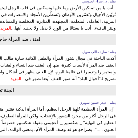
بقلم : د. إسراء الجيوسي
أنتِ يا من تملكين الأرض وما عليها وتسكنين في قلب الرجل ليحيا
تُربّين الأجيال وتًعمّرين الأوطان وتًسطّرين الأمجاد والانتصارات ف
المربية، العاملة، المتعلمة، المجتهدة، المثابرة، المخلصة والمسا
وينثر الدفء.. أنت يا بستانًا من الورد لا يذبل ولا يجف. أيتها...
المزيد
العنف ضد المرأة حاجز
بقلم : سارة طالب سهيل
أكدت الباحثة فى مجال شئون المرأة والطفل الكاتبة سارة طالب ا
العنف ضد المرأة لأسباب كثيرة، منها إن العنف ضد النساء والفتيات 
واستمرارا وتدميرا فى عالمنا اليوم، لإن العنف يظهر فى أشكال 
تصريح لـ"أحوال البلد" أنه صور العنف أيضا تظهر فى...
المزيد
الجنة ت
بقلم - حيدر حسين سويري
"إن المرأة العظيمة تُلهِمُ الرجل العظيم، أما المرأة الذكية فتثير اه
في الرجل أكثر من مجرد الشعور بالإعجاب، ولكن المرأة العطوف، ا
العظيم في النهاية" _ شكسبير _. أعجبتني مقولة شكسبير خصوصاً ف
الحنون ....."، بصراحةٍ هو قد وصف المرأة الأم، بمعنى الوالدة، التي.