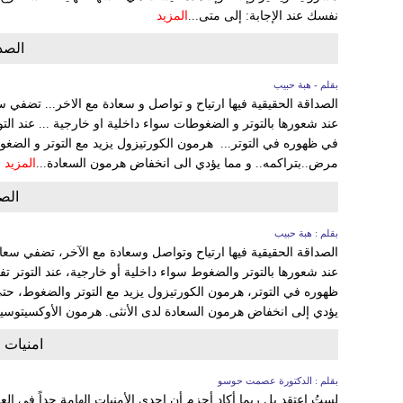
نفسك عند الإجابة: إلى متى...
المزيد
الصدا
بقلم - هبة حبيب
الصداقة الحقيقية فيها ارتياح و تواصل و سعادة مع الاخر... تضفي س
عند شعورها بالتوتر و الضغوطات سواء داخلية او خارجية ... عند التو
في ظهوره في التوتر... هرمون الكورتيزول يزيد مع التوتر و الضغو
مرض..بتراكمه.. و مما يؤدي الى انخفاض هرمون السعادة...
المزيد
الص
بقلم : هبة حبيب
الصداقة الحقيقية فيها ارتياح وتواصل وسعادة مع الآخر، تضفي سعادة
عند شعورها بالتوتر والضغوط سواء داخلية أو خارجية، عند التوتر تف
ظهوره في التوتر، هرمون الكورتيزول يزيد مع التوتر والضغوط، حت
يؤدي إلى انخفاض هرمون السعادة لدى الأنثى. هرمون الأوكسيتوسي
امنيات ال
بقلم : الدكتورة عصمت حوسو
لستُ اعتقد بل ربما أكاد أجزم أن إحدى الأمنيات الهامة جداً في الع