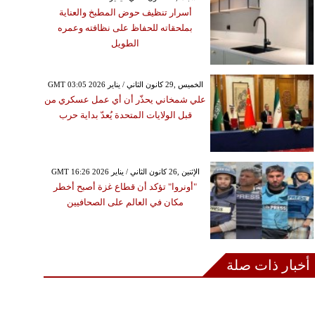
أسرار تنظيف حوض المطبخ والعناية
بملحقاته للحفاظ على نظافته وعمره
الطويل
GMT 03:05 2026 الخميس ,29 كانون الثاني / يناير
علي شمخاني يحذّر أن أي عمل عسكري من
قبل الولايات المتحدة يُعدّ بداية حرب
GMT 16:26 2026 الإثنين ,26 كانون الثاني / يناير
"أونروا" تؤكد أن قطاع غزة أصبح أخطر
مكان في العالم على الصحافيين
أخبار ذات صلة