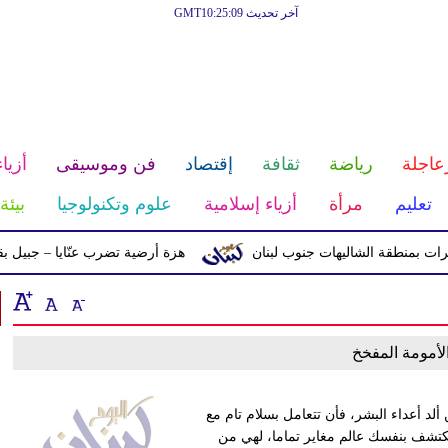
آخر تحديث GMT10:25:09
عاجلة
رياضة
ثقافة
إقتصاد
فن وموسيقى
أزياء
تعليم
مرأة
أزياء إسلامية
علوم وتكنولوجيا
بيئة
بمنطقة الشاليهات جنوب لبنان
هزة أرضية تضرب عنّايا – جبيل بقوّة 2.8 درجات على مقياس ريختر
لأمومة المفخخ
ألد أعداء البشر، فأن تتعامل بسلام تام مع
تكتشف بنفسك عالم مغاير تماما، لهي من