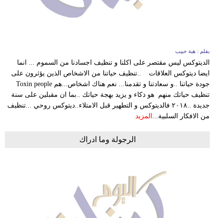
وسفر
ديكور
أخبار
بقلم : هبة حبيب
الديتوكس ليس مقتصر على اكلنا و تنظيف اجسادنا من السموم ... انما
إعلام
ايضا ديتوكس العلاقات ..تنظيف حياتنا من الاشخاص الذين يؤثرون على
جودة حياتنا ..و سعادتنا و تقدمنا... نعم هناك اشخاص...هم Toxin people
تعليم
تنظيف حياتك منهم هو ذكاء و يزيد بهجة حياتك ..بما ان مقبلين على سنة
جديدة ..٢٠١٨ فالديتوكس و التطهير قبل الامتلاء..ديتوكس روحي ...تنظيف
مرأة
من الافكار السلبية...
المزيد
أزياء
الرجولة وما ادراك
إسلامية
علوم
وتكنولوجيا
بيئة