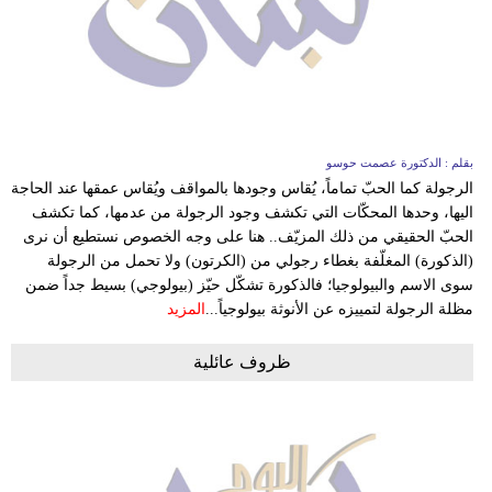
مدوَّنات
أبراج
فيديو
سيارات
بقلم : الدكتورة عصمت حوسو
الرجولة كما الحبّ تماماً، يُقاس وجودها بالمواقف ويُقاس عمقها عند الحاجة
اليها، وحدها المحكّات التي تكشف وجود الرجولة من عدمها، كما تكشف
الحبّ الحقيقي من ذلك المزيّف.. هنا على وجه الخصوص نستطيع أن نرى
(الذكورة) المغلّفة بغطاء رجولي من (الكرتون) ولا تحمل من الرجولة
سوى الاسم والبيولوجيا؛ فالذكورة تشكّل حيّز (بيولوجي) بسيط جداً ضمن
مظلة الرجولة لتمييزه عن الأنوثة بيولوجياً...
المزيد
ظروف عائلية