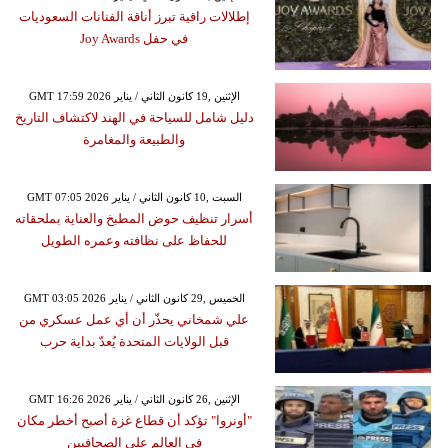
إطلالات راقية تبرز أناقة الفنانات السعوديات
في حفل Joy Awards
GMT 17:59 2026 الإثنين ,19 كانون الثاني / يناير
دليل شامل للسياحة في الهند لاكتشاف التاريخ
والطبيعة والمغامرة
GMT 07:05 2026 السبت ,10 كانون الثاني / يناير
أسرار تنظيف حوض المطبخ والعناية بملحقاته
للحفاظ على نظافته وعمره الطويل
GMT 03:05 2026 الخميس ,29 كانون الثاني / يناير
علي شمخاني يحذّر أن أي عمل عسكري من
قبل الولايات المتحدة يُعدّ بداية حرب
GMT 16:26 2026 الإثنين ,26 كانون الثاني / يناير
"أونروا" تؤكد أن قطاع غزة أصبح أخطر مكان
في العالم على الصحافيين