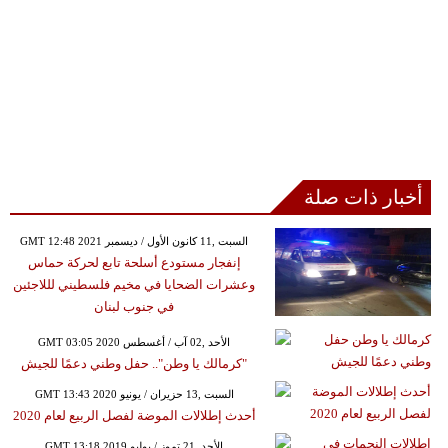
أخبار ذات صلة
GMT 12:48 2021 السبت ,11 كانون الأول / ديسمبر
إنفجار مستودع أسلحة تابع لحركة حماس
وعشرات الضحايا في مخيم فلسطيني لللاجئين
في جنوب لبنان
GMT 03:05 2020 الأحد ,02 آب / أغسطس
"كرمالك يا وطن".. حفل وطني دعمًا للجيش
GMT 13:43 2020 السبت ,13 حزيران / يونيو
أحدث إطلالات الموضة لفصل الربيع لعام 2020
GMT 13:18 2019 الأحد ,21 تموز / يوليو