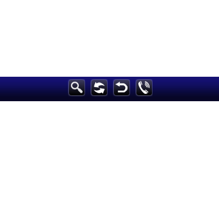
الرئيسية
أخبارعاجلة
رياضة
ثقافة
إقتصاد
فن
وموسيقى
أزياء
صحة وتغذية
سياحة وسفر
ديكور
أخبار
إعلام
تعليم
مرأة
علوم وتكنولوجيا
بيئة
مدونات
أبراج
فيديو
سيارات