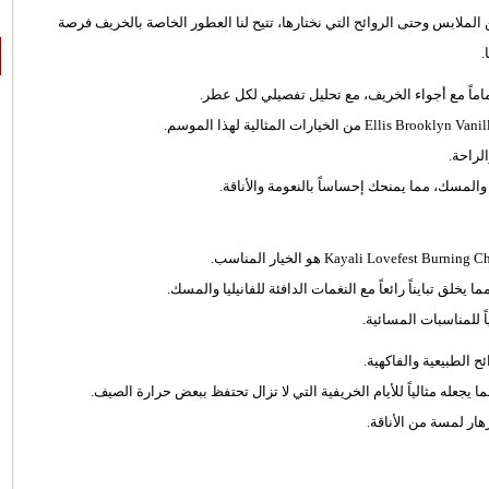
 من الملابس وحتى الروائح التي نختارها، تتيح لنا العطور الخاصة بالخريف فرصة
.
ً مع أجواء الخريف، مع تحليل تفصيلي لكل عطر.
لراحة.
لمسك، مما يمنحك إحساساً بالنعومة والأناقة.
خلق تبايناً رائعاً مع النغمات الدافئة للفانيليا والمسك.
 للمناسبات المسائية.
له مثالياً للأيام الخريفية التي لا تزال تحتفظ ببعض حرارة الصيف.
هار لمسة من الأناقة.