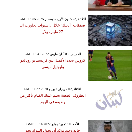
GMT 15:55 2025 الثلاثاء ,23 كانون الأول / ديسمبر
صفقات "أديبك" خلال 3 سنوات تجاوزت الـ
27 مليار دولار
GMT 15:41 2022 الخميس ,03 آذار/ مارس
كروس يحدد الأفضل بين كريستيانو رونالدو
وليونيل ميسي
GMT 10:32 2020 الثلاثاء ,02 حزيران / يونيو
الظروف الصعبة تحتم عليك القيام بأكثر من
وظيفة في اليوم
GMT 05:16 2022 الأحد ,10 تموز / يوليو
خالد وحيد يؤكد أن تحول البنوك نحو