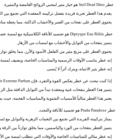
عطر Snif Dead Dino هو خيار مثير لمحبي الروائح الغامضة والمثيرة.
يقدم هذا العطر تجربة فريدة بفضل تركيبته المعقدة التي تجمع بين الن
يحتوي العطر على نفحات من العنبر والأخشاب الداكنة، مما يجعله مناس
عطر Diptyque Eau Rihla هو تجسيد للأناقة الكلاسيكية مع لمسة عصرية.
يتميز بنفحات من التوابل والأخشاب مع لمسات من الأزهار.
يحتوي العطر على مزيج مثير من الفلفل الأسود والأرز، مما يخلق توازناً م
إنه عطر يناسب الأوقات الرسمية والمناسبات الخاصة، ويضيف لمسة من
إنه عطر يثير الانتباه، ويترك أثراً لا يُنسى.
إذا كنت تبحث عن عطر يعكس القوة والتفرد، فإن Tom Ford Noir Extreme Parfum هو الخيار الأمثل.
يتميز هذا العطر بنفحات غنية ومعقدة تبدأ من التوابل الدافئة مثل الزعف
يعتبر هذا العطر مثالياً للأمسيات الشتوية والمناسبات الفخمة، حيث 
عطر Prada Paradoxe هو تجسيد للأناقة والتجدد.
يمتاز بتركيبته الفريدة التي تجمع بين النغمات الزهرية والتوابل مع لمسا
يتميز العطر بنفحات من الورد والياسمين، مما يخلق توازناً بين الرقة و
إنه عطر مثالي للمناسبات الخاصة والأوقات التي تتطلب لمسة من الأناق