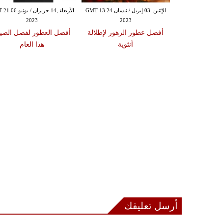
الأربعاء ,22 آذار/ مارس GMT 08:48
الإثنين ,03 إبريل / نيسان GMT 13:24
الأربعاء ,14 حزيران / ي
2023
2023
20
تي قدمتها دور
أفضل عطور الزهور لإطلالة
أفضل العطور لفصل الص
العالمية
أنثوية
هذا العام
أرسل تعليقك