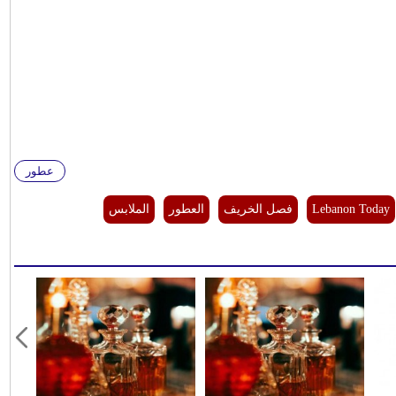
عطور
Lebanon Today
فصل الخريف
العطور
الملابس