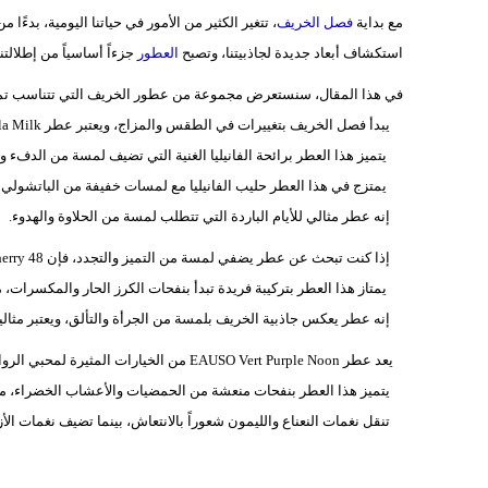
مع بداية
فصل الخريف
، تتغير الكثير من الأمور في حياتنا اليومية، بدءًا
استكشاف أبعاد جديدة لجاذبيتنا، وتصبح
العطور
جزءاً أساسياً من إطلالتنا
في هذا المقال، سنستعرض مجموعة من عطور الخريف التي تتناسب تماما
يبدأ فصل الخريف بتغييرات في الطقس والمزاج، ويعتبر عطر Ellis Brooklyn Vanilla Milk من الخيارات المثالية لهذا الموسم.
يتميز هذا العطر برائحة الفانيليا الغنية التي تضيف لمسة من الدفء وا
يمتزج في هذا العطر حليب الفانيليا مع لمسات خفيفة من الباتشولي وا
إنه عطر مثالي للأيام الباردة التي تتطلب لمسة من الحلاوة والهدوء.
إذا كنت تبحث عن عطر يضفي لمسة من التميز والتجدد، فإن Kayali Lovefest Burning Cherry 48 هو الخيار المناسب.
يمتاز هذا العطر بتركيبة فريدة تبدأ بنفحات الكرز الحار والمكسرات، مما ي
إنه عطر يعكس جاذبية الخريف بلمسة من الجرأة والتألق، ويعتبر مثالياً
يعد عطر EAUSO Vert Purple Noon من الخيارات المثيرة لمحبي الروائح الطبيعية والفاكهية.
يتميز هذا العطر بنفحات منعشة من الحمضيات والأعشاب الخضراء، مما يجع
تنقل نغمات النعناع والليمون شعوراً بالانتعاش، بينما تضيف نغمات الأز