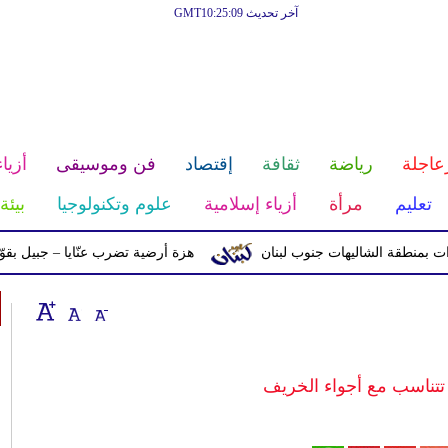
آخر تحديث GMT10:25:09
عاجلة
رياضة
ثقافة
إقتصاد
فن وموسيقى
أزياء
تعليم
مرأة
أزياء إسلامية
علوم وتكنولوجيا
بيئة
قة الشاليهات جنوب لبنان
هزة أرضية تضرب عنّايا – جبيل بقوّة 2.8 درجات على مقياس ريختر
 تتناسب مع أجواء الخريف