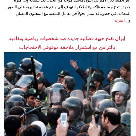
أثار الملياردير الأميركي إيلون ماسك موجة من الجدل بعد تلميحه إلى ميزة
جديدة تعتزم منصة «إكس» إطلاقها، تهدف إلى وضع علامة تحذيرية على الصور
المعدّلة، في خطوة قد تمثل تحولاً في تعامل المنصة مع المحتوى المضلل
وا...
المزيد
إيران تفتح جبهة قضائية جديدة ضد شخصيات رياضية وثقافية
بالتزامن مع استمرار ملاحقة موقوفي الاحتجاجات