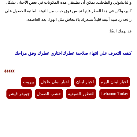
والباتشولي والطحلب. يمكن أن تطبيقي هذه المكونات في بعض الأحيان بشكل
كبير، ولكن في هذا العطر فإنها تجلس فوق حبات من النوتة المائية للحصول على
رائحة رياضية أنيقة قليلاً تشعرك بالانتعاش مثل الهواء بعد العاصفة.
قد يهمك ايضًا:
كيفيه التعرف علي انتهاء صلاحية عطرك
اختاري عطرك وفق مزاجك
اخبار لبنان اليوم
اخبار لبنان
اخبار لبنان عاجل
بيروت
Lebanon Today
العطور الصيفية
خشب الصندل
جينيفر فيشر