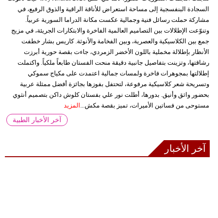
السجادة البنفسجية إلى مساحة استعراض للأناقة الراقية والذوق الرفيع، في
مشاركة حملت رسائل فنية وجمالية عكست مكانة الدراما السورية عربياً.
وتنوّعت الإطلالات بين التصاميم العالمية الفاخرة والابتكارات الجريئة، في مزيج
جمع بين الكلاسيكية والعصرية، وبين الفخامة والأنوثة. كاريس بشار خطفت
الأنظار بإطلالة مخملية باللون الأخضر الزمردي، جاءت بقصة حورية أبرزت
رشاقتها، وتزينت بتفاصيل جانبية دقيقة منحت الفستان طابعاً ملكياً. واكتملت
إطلالتها بمجوهرات فاخرة ولمسات جمالية اعتمدت على مكياج سموكي
وتسريحة شعر كلاسيكية مرفوعة، لتحتفل بفوزها بجائزة أفضل ممثلة عربية
بحضور واثق وأنيق. بدورها، أطلت نور علي بفستان كلوش داكن بتصميم أنثوي
مستوحى من فساتين الأميرات، تميز بقصة مكش...
المزيد
آخر الأخبار الطبية
آخر الأخبار