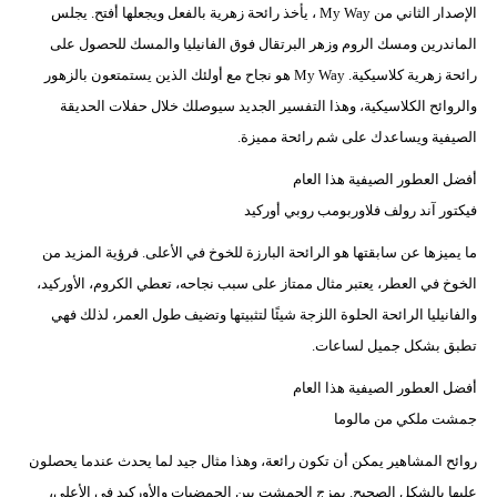
الإصدار الثاني من My Way ، يأخذ رائحة زهرية بالفعل ويجعلها أفتح. يجلس
الماندرين ومسك الروم وزهر البرتقال فوق الفانيليا والمسك للحصول على
رائحة زهرية كلاسيكية. My Way هو نجاح مع أولئك الذين يستمتعون بالزهور
والروائح الكلاسيكية، وهذا التفسير الجديد سيوصلك خلال حفلات الحديقة
الصيفية ويساعدك على شم رائحة مميزة.
أفضل العطور الصيفية هذا العام
فيكتور آند رولف فلاوربومب روبي أوركيد
ما يميزها عن سابقتها هو الرائحة البارزة للخوخ في الأعلى. فرؤية المزيد من
الخوخ في العطر، يعتبر مثال ممتاز على سبب نجاحه، تعطي الكروم، الأوركيد،
والفانيليا الرائحة الحلوة اللزجة شيئًا لتثبيتها وتضيف طول العمر، لذلك فهي
تطبق بشكل جميل لساعات.
أفضل العطور الصيفية هذا العام
جمشت ملكي من مالوما
روائح المشاهير يمكن أن تكون رائعة، وهذا مثال جيد لما يحدث عندما يحصلون
عليها بالشكل الصحيح. يمزج الجمشت بين الحمضيات والأوركيد في الأعلى،