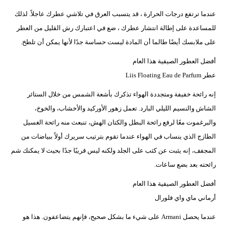
عندما ترتفع درجات الحرارة ، قد يتسبب العرق في تلاشي عطرك عاجلاً. لذلك
للمساعدة على إطالة انتشار عطرك ، ضع في اعتبارك رش القليل من العطر
على ملابسك أيضًا طالما أن المادة ليست حساسة جدًا لأنها يمكن أن تلطخ.
أفضل العطور الصيفية هذا العام
عطر Liis Floating Eau de Parfum
إنه رائحة خفيفة ومتجددة الهواء تذكرك بأشعة الشمس من خلال الستائر
الشاش والنسيم الليلي البارد. تعمل زهور الأوركيد والأخشاب، والخوخ،
والبرغموت معًا لرفع رائحة البطل والكتان الهش، تنبعث منه رائحة الغسيل
الطازج الذي ينساب في الهواء عندما تقوم بترتيب سريرك أولاً ببياضات من
المجفف، إنه يثبت عن كثب على الجلد ولكنه ليس قريبًا جدًا بحيث لا يمكنك شم
رائحته بعد بضع ساعات.
أفضل العطور الصيفية هذا العام
أرماني ماي واي فلورال
عندما يحصل Armani على شيء ما بشكل صحيح، فإنهم يتضاعفون. هذا هو