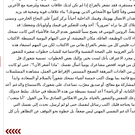
ة مستقرة، فقد تشعر بالفراغ إذا لم تكن لديك علاقات عميقة ومُرضية مع الآخرين.
ي وقتاً كافياً مع الأشخاص الذين يهمونك؟ بناء علاقات قوية وصحية قد يزيد
ك بالاكتفاء العاطفي، بحسب therapycincinnati. فقدان الاتصال بهويتك وقيمك الداخلية أحياناً نركز كثيراً على النجاح الخارجي، وننسى
متلاك كل ما نراه "ضرورياً". أخذ وقت للتفكير في قيمك وأولوياتك وشغفك؛ قد
ً، الروتين اليومي قد يصبح سبباً للشعور بعدم الرضا، فالأشياء التي كانت تمنحك
انت الوظيفة، العائلة، مكان المعيشة، أو حتى المهام اليومية البسيطة. الاكتئاب
ب، فليس كل من يشعر بالفراغ يعاني من الاكتئاب، لكن من المهم استبعاد هذه
ة: تأثير العزوبية على الصحة النفسية والاجتماعية للشباب خطوات صغيرة للشعور
اً يكفي مجرد الاعتراف بأنك لست بخير، وإليك بعض الخطوات: تسمية شعورك قل
لل من قوته. افحص مشاعرك يومياً اسأل نفسك: "ماذا أشعر الآن؟"، حتى لو كانت
لص من العادات المرهقة التصفح المستمر، الإفراط في العمل، مشاهدة المسلسلات
اصنع قائمة بما يهمك اكتب خمسة أشياء تمنحك شعوراً بالسلام أو السعادة، وابدأ
لمشاركة مع معالج، أو صديق مقرّب، تساعدك على شعورك بالاستمتاع والدعم. أعد
كتابة، أو الرياضة؟ أعد لمسة بسيطة من هذه الأنشطة في حياتك. بسّط جدولك
للتنفس والشعور بالحياة. مارس الانعكاس الصادق بدلاً من القول: "أنا متعب"،
ما يحتاجه قلبك. اكتب رسائل لنفسك حتى لو لم تُرسل، تحدث إلى نفسك التي
جداً الدعم النفسي المهني ليس ضعفاً، بل خطوة نحو التوقف عن التظاهر بأن كل