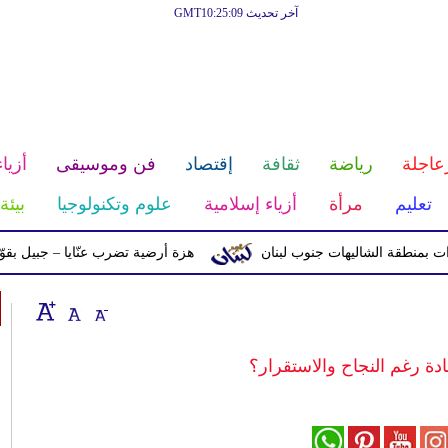
آخر تحديث GMT10:25:09
عاجلة
رياضة
ثقافة
إقتصاد
فن وموسيقى
أزياء
تعليم
مرأة
أزياء إسلامية
علوم وتكنولوجيا
بيئة
ة الشاليهات جنوب لبنان
هزة أرضية تضرب عنّايا – جبيل بقوّة 2.8 درجات على مقياس ريختر
ادة رغم النجاح والاستقرار؟