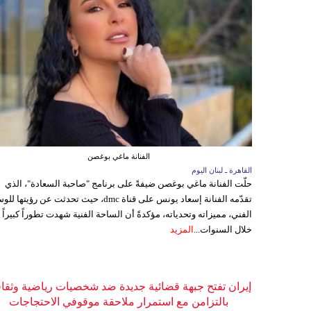
الفنانة ماغي بوغصن
القاهرة ـ لبنان اليوم
حلّت الفنانة ماغي بوغصن ضيفةً على برنامج "صاحبة السعادة"، الذي
تقدّمه الفنانة إسعاد يونس على قناة dmc، حيث تحدثت عن رؤيتها
الفني، مميزاته وتحدياته، مؤكدةً أن الساحة الفنية شهدت تطوراً كبيراً
خلال السنوات...
المزيد
إيران تفتح جبهة قضائية جديدة ضد شخصيات رياضية وثقاف
بالتزامن مع استمرار ملاحقة موقوفي الاحتجاجات