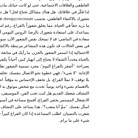
العاطفي والعلاقات الاجتماعية، حتى لو كانت حياتك مادي
لذا فكّر في علاقاتك: هل هناك مشاكل تحتاج لحل؟ هل تقض
شعور
ما نريد حقاً في الحياة، مما يخلق شعوراً بالفراغ، رغم ا
يساعدك على استعادة شعورك بالرضا. الروتين اليومي أيضا
سعادة في الماضي؛ قد لا تمنحك نفس الشعور الآن، سواء ك
في بعض الحالات، قد تكون هذه المشاعر مرتبطة بالاكتئا
الاحتمالية إذا استمر الشعور بالحزن. ما رأيك في متابع
بالحياة مجدداً الشفاء لا يحتاج إلى انهيار كبير، أحيان
بصراحة: "أشعر بالفراغ اليوم"، مجرد تسمية الشعور تق
الإجابة: "لا شيء"، فهي خطوة نحو الاتصال بنفسك. تخ
بلا توقف، لا تملأ الفراغ، بل تخفف الإحساس به مؤقتاً. 
بالاهتمام بشيء واحد يومياً. تحدث مع شخص موثوق به ا
اكتشاف شغفك القديم هل كنت تحب الفن، الموسيقى، ال
الانشغال المستمر يخفي الفراغ، أفسح مساحة في أسبوعك 
اسأل نفسك: "ممَّ أنا متعب؟"، هذا يساعد على اكتشاف 
شعرت بالنسيان. اطلب المساعدة إذا كان الفراغ كبيراً 
شيء على ما يرام.