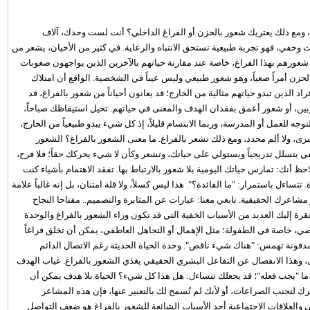
ومع ذلك يعتريك شعور بالحزن أو الفراغ الداخلي؟ أنت لست وحدك، آلاف
ت وخفي، فهو تجربة طبيعية تستحق الانتباه والرعاية. في كثير من الأحيان، يشعر من
 شعورهم بهذا الفراغ، خاصة عند مقارنة حياتهم بالآخرين الذين يواجهون صعوبات
لحزن أمراً صعباً، وهو شعور طبيعي وليس عيباً في الشخصية. الواقع أن امتلاك
د الذين تبدو حياتهم مثالية من الخارج؛ قد يعانون أحياناً من شعور بالفراغ، قد
ين، أو شعور أعمق بفقدان الهدف والمعنى في حياتهم. تخيل استيقاظك صباحاً،
جه للعمل أو المدرسة، وربما الابتسام قليلاً، إذ كل شيء يبدو طبيعياً من الخارج،
رى، ولا ألم محدد، ومع ذلك تشعر بالفراغ. ما معنى الشعور بالفراغ؟ الشعور
ي يتسلل تدريجياً ويستولي على حياتك، وتشعر وكأن لا شيء يحركك حقاً؛ فلا فرح،
اة، لا معنى حقيقي، بحسب helply.ae، وقد تلاحظ أنك: تمارس حياتك اليومية بلا شعور بالارتباط بها. تفقد الاهتمام بأشياء كنت
تتساءل باستمرار: "ما الفائدة؟". هذا ليس كسلاً، ولا قلة امتنان، بل إنه غالباً علامة
عرك الحقيقية. تابعي معنا: عبارات عن المثابرة والتصميم.. مفتاحا النجاح
رة إليك العديد من الأسباب الخفية التي قد تكون وراء الشعور بالفراغ والوحدة
ضي، خاصة في الطفولة؛ مثل الإهمال أو التجاهل العاطفي، يمكن أن تخلق فراغاً
لمدفونة تهمس: "هناك شيء ناقص". وحدة الحياة الحديثة رغم الاتصال الدائم
عزال، وهذا الانفصال عن التفاعل البشري الحقيقي يغذي الشعور بالفراغ. غياب الهدف
 ما "يجب فعله"؛ قد يجعلك تتساءل: هل هذا كل شيء؟ الحياة بلا هدف يمكن أن
لتجنب الصراعات، أو لأنك لم تُسمح لك بالتعبير عنها، فإن هذه المشاعر
والعلاقات الاجتماعية أحد الأسباب الشائعة للشعور بالفراغ هو ضعف التواصل