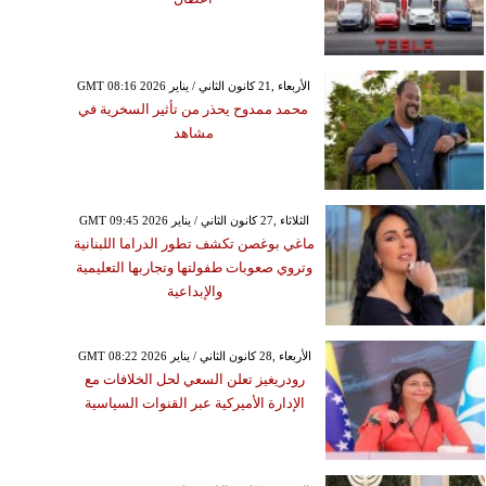
GMT 08:16 2026 الأربعاء ,21 كانون الثاني / يناير
محمد ممدوح يحذر من تأثير السخرية في
مشاهد
GMT 09:45 2026 الثلاثاء ,27 كانون الثاني / يناير
ماغي بوغصن تكشف تطور الدراما اللبنانية
وتروي صعوبات طفولتها وتجاربها التعليمية
والإبداعية
GMT 08:22 2026 الأربعاء ,28 كانون الثاني / يناير
رودريغيز تعلن السعي لحل الخلافات مع
الإدارة الأميركية عبر القنوات السياسية