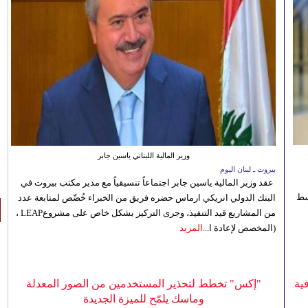
وزير المالية اللبناني ياسين جابر
بيروت ـ لبنان اليوم
عقد وزير المالية ياسين جابر اجتماعاً تنسيقياً مع مدير مكتب بيروت في
 للوسط
البنك الدولي انريكي ارماس حضره فريق من الخبراء خُصِّص لمتابعة عدد
من المشاريع قيد التنفيذ، وجرى التركيز بشكل خاص على مشروعLEAP ،
(المخصص لإعادة ا...
المزيد
ية
"إكس" تخطط لتحذير المستخدمين من الصور المعدلة
وماسك يلمّح للميزة الجديدة