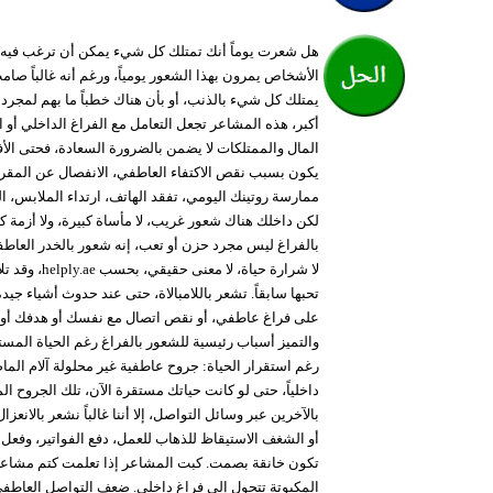
هل شعرت يوماً أنك تمتلك كل شيء يمكن أن ترغب فيه، 
الأشخاص يمرون بهذا الشعور يومياً، ورغم أنه غالباً صام
يمتلك كل شيء بالذنب، أو بأن هناك خطباً ما بهم لمجرد
أكبر، هذه المشاعر تجعل التعامل مع الفراغ الداخلي أو ا
المال والممتلكات لا يضمن بالضرورة السعادة، فحتى الأفرا
يكون بسبب نقص الاكتفاء العاطفي، الانفصال عن المقرب
ممارسة روتينك اليومي، تفقد الهاتف، ارتداء الملابس، التو
لكن داخلك هناك شعور غريب، لا مأساة كبيرة، ولا أزمة كب
بالفراغ ليس مجرد حزن أو تعب، إنه شعور بالخدر العاطف
لا شرارة حي
تحبها سابقاً. تشعر باللامبالاة، حتى عند حدوث أشياء جيدة. 
على فراغ عاطفي، أو نقص اتصال مع نفسك أو هدفك أو مشا
والتميز أسباب رئيسية للشعور بالفراغ رغم الحياة المستق
رغم استقرار الحياة: جروح عاطفية غير محلولة آلام الما
داخلياً، حتى لو كانت حياتك مستقرة الآن، تلك الجروح ا
بالآخرين عبر وسائل التواصل، إلا أننا غالباً نشعر بالان
أو الشغف الاستيقاظ للذهاب للعمل، دفع الفواتير، وفعل
تكون خانقة بصمت. كبت المشاعر إذا تعلمت كتم مشاعرك 
المكبوتة تتحول إلى فراغ داخلي. ضعف التواصل العاطفي 