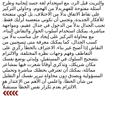
والتريث قبل الرد، مع استخدام لغة جسد إيجابية وطرح
أسئلة مفتوحة للفهم بدلًا من الهجوم، وحاولي التركيز
على نقاط الاتفاق بدلًا من الاختلاف، بل كوني منفتحة
للأفكار الجديدة، وتجنبي أن تكوني متعصبة لرأيك فقط.
تجنب الجدال بدلاً من الدخول في جدال عقيم، ومواجهة
مباشرة، يمكنك استخدام أسلوب الحوار والنقاش البناء،
مع محاولة التركيز على إيجاد حل مناسب بدلًا من
كسب الجدال، كما يمكنك معرفة متى تنسحبين من
النقاش إذا أصبح غير بناء. الاعتراف بالخطأ ركّزي على
التعاطف وفهم وجهات نظره المختلفة، والالتزام
بتصحيح السلوك في المستقبل، وإبدئي بوضع نفسك
مكان شريكك، وتذكري أوقاتاً شعرت فيها بمشاعر
مماثلة، يمكنك أن تعترفي بخطئك مباشرة وتحملي
المسؤولية وبصدق دون محاولة تبرير نفسك أو التقليل
من شأن الخطأ، واعلمي أن الأهم من الاعتذار هو
الالتزام بعدم تكرار نفس الخطأ مستقبلاً.