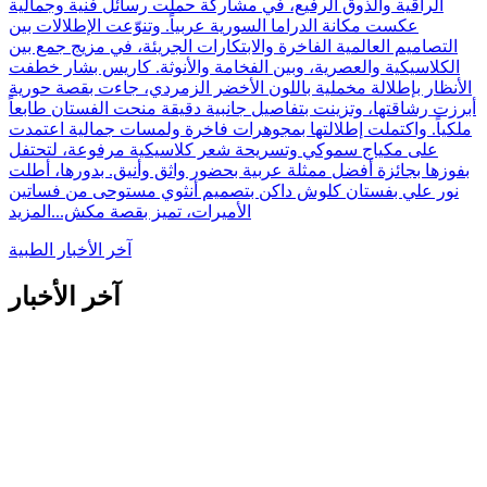
الراقية والذوق الرفيع، في مشاركة حملت رسائل فنية وجمالية
عكست مكانة الدراما السورية عربياً. وتنوّعت الإطلالات بين
التصاميم العالمية الفاخرة والابتكارات الجريئة، في مزيج جمع بين
الكلاسيكية والعصرية، وبين الفخامة والأنوثة. كاريس بشار خطفت
الأنظار بإطلالة مخملية باللون الأخضر الزمردي، جاءت بقصة حورية
أبرزت رشاقتها، وتزينت بتفاصيل جانبية دقيقة منحت الفستان طابعاً
ملكياً. واكتملت إطلالتها بمجوهرات فاخرة ولمسات جمالية اعتمدت
على مكياج سموكي وتسريحة شعر كلاسيكية مرفوعة، لتحتفل
بفوزها بجائزة أفضل ممثلة عربية بحضور واثق وأنيق. بدورها، أطلت
نور علي بفستان كلوش داكن بتصميم أنثوي مستوحى من فساتين
الأميرات، تميز بقصة مكش...
المزيد
آخر الأخبار الطبية
آخر الأخبار