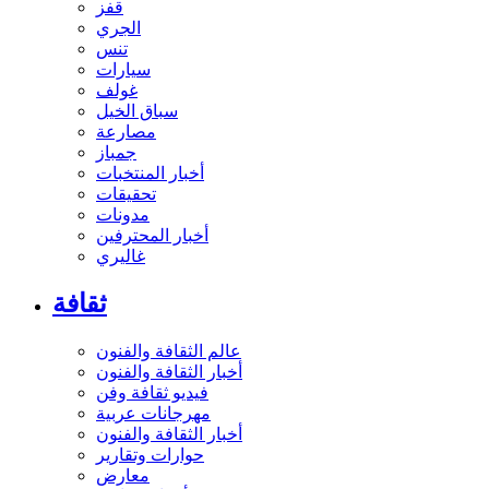
قفز
الجري
تنس
سيارات
غولف
سباق الخيل
مصارعة
جمباز
أخبار المنتخبات
تحقيقات
مدونات
أخبار المحترفين
غاليري
ثقافة
عالم الثقافة والفنون
أخبار الثقافة والفنون
فيديو ثقافة وفن
مهرجانات عربية
أخبار الثقافة والفنون
حوارات وتقارير
معارض