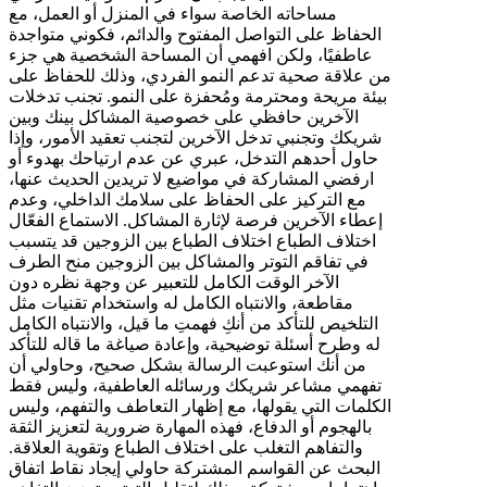
مساحاته الخاصة سواء في المنزل أو العمل، مع
الحفاظ على التواصل المفتوح والدائم، فكوني متواجدة
عاطفيًا، ولكن افهمي أن المساحة الشخصية هي جزء
من علاقة صحية تدعم النمو الفردي، وذلك للحفاظ على
بيئة مريحة ومحترمة ومُحفزة على النمو. تجنب تدخلات
الآخرين حافظي على خصوصية المشاكل بينك وبين
شريكك وتجنبي تدخل الآخرين لتجنب تعقيد الأمور، وإذا
حاول أحدهم التدخل، عبري عن عدم ارتياحك بهدوء أو
ارفضي المشاركة في مواضيع لا تريدين الحديث عنها،
مع التركيز على الحفاظ على سلامك الداخلي، وعدم
إعطاء الآخرين فرصة لإثارة المشاكل. الاستماع الفعّال
اختلاف الطباع اختلاف الطباع بين الزوجين قد يتسبب
في تفاقم التوتر والمشاكل بين الزوجين منح الطرف
الآخر الوقت الكامل للتعبير عن وجهة نظره دون
مقاطعة، والانتباه الكامل له واستخدام تقنيات مثل
التلخيص للتأكد من أنكِ فهمتِ ما قيل، والانتباه الكامل
له وطرح أسئلة توضيحية، وإعادة صياغة ما قاله للتأكد
من أنك استوعبت الرسالة بشكل صحيح، وحاولي أن
تفهمي مشاعر شريكك ورسائله العاطفية، وليس فقط
الكلمات التي يقولها، مع إظهار التعاطف والتفهم، وليس
بالهجوم أو الدفاع، فهذه المهارة ضرورية لتعزيز الثقة
والتفاهم التغلب على اختلاف الطباع وتقوية العلاقة.
البحث عن القواسم المشتركة حاولي إيجاد نقاط اتفاق