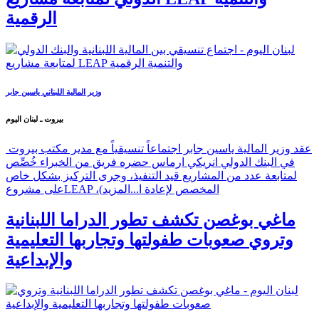
الرقمية
وزير المالية اللبناني ياسين جابر
بيروت ـ لبنان اليوم
عقد وزير المالية ياسين جابر اجتماعاً تنسيقياً مع مدير مكتب بيروت
في البنك الدولي انريكي ارماس حضره فريق من الخبراء خُصِّص
لمتابعة عدد من المشاريع قيد التنفيذ، وجرى التركيز بشكل خاص
على مشروعLEAP ،(المخصص لإعادة ا...
المزيد
ماغي بوغصن تكشف تطور الدراما اللبنانية
وتروي صعوبات طفولتها وتجاربها التعليمية
والإبداعية