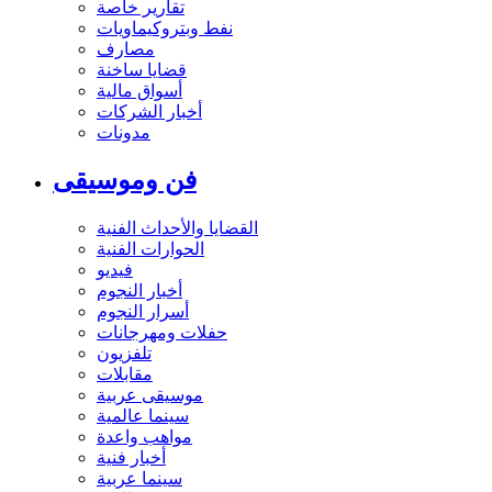
تقارير خاصة
نفط وبتروكيماويات
مصارف
قضايا ساخنة
أسواق مالية
أخبار الشركات
مدونات
فن وموسيقى
القضايا والأحداث الفنية
الحوارات الفنية
فيديو
أخبار النجوم
أسرار النجوم
حفلات ومهرجانات
تلفزيون
مقابلات
موسيقى عربية
سينما عالمية
مواهب واعدة
أخبار فنية
سينما عربية