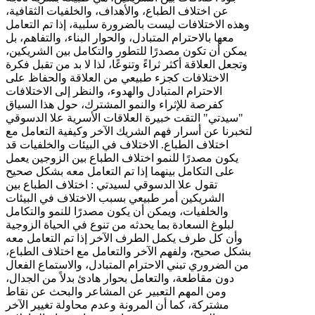
عن اختلاف الطباع، والأهداف، والخلفيات الثقافية،
وهذه الاختلافات ليست بالضرورة سلبية، إذا تم التعامل
معها بالاحترام المتبادل، والحوار البناء، والتفاهم، بل
يمكن أن تكون مصدرًا للتطور والتكامل بين الشريكين،
وتجعل العلاقة أكثر ثراءً وتنوعًا، لذا لا بد من تقبل فكرة
الاختلافات كجزء طبيعي من العلاقة والحفاظ على
الاحترام المتبادل والهدوء، والنظر إلى الاختلافات
كفرصة للإثراء والنمو المشترك، حول هذا السياق
"سيدتي" التقت خبيرة العلاقات الأسرية علا الدسوقي
لتخبرنا عن أسرار فهم الشريك الآخر وكيفية التعامل مع
اختلاف الطباع. الاختلاف في البيئات والخلفيات قد
يكون مصدرًا للنمو اختلاف الطباع بين الزوجين يعمل
على التكامل بينهما إذا تم التعامل معه بشكل صحيح
تقول علا الدسوقي لسيدتي : اختلاف الطباع بين
الشريكين أمر طبيعي بسبب الاختلاف في البيئات
والخلفيات، ويمكن أن يكون مصدرًا للنمو والتكامل
لبلوغ السعادة بما يحدثه من تنوع في الحياة الزوجية
وأن كل طرف يكمل الطرف الآخر إذا تم التعامل معه
بشكل صحيح، ولفهم الآخر والتعامل مع اختلاف الطباع،
من الضروري تبني الاحترام المتبادل، والاستماع الفعال
دون مقاطعة، والتعامل بحوار هادئ بدلاً من الجدال،
ومن المهم التعبير عن المشاعر والبحث عن نقاط
مشتركة، كما أن المرونة وعدم محاولة تغيير الآخر