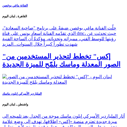
الفنانة ماغي بوغصن
القاهرة ـ لبنان اليوم
حلّت الفنانة ماغي بوغصن ضيفةً على برنامج "صاحبة السعادة"،
الذي تقدّمه الفنانة إسعاد يونس على قناة dmc، حيث تحدثت عن
رؤيتها للوسط الفني، مميزاته وتحدياته، مؤكدةً أن الساحة الفنية
شهدت تطوراً كبيراً خلال السنوات...
المزيد
"إكس" تخطط لتحذير المستخدمين من
الصور المعدلة وماسك يلمّح للميزة الجديدة
الملياردير الأميركي إيلون ماسك
واشنطن ـ لبنان اليوم
أثار الملياردير الأميركي إيلون ماسك موجة من الجدل بعد تلميحه إلى
ميزة جديدة تعتزم منصة «إكس» إطلاقها، تهدف إلى وضع علامة
تحذيرية على الصور المعدّلة، في خطوة قد تمثل تحولاً في تعامل