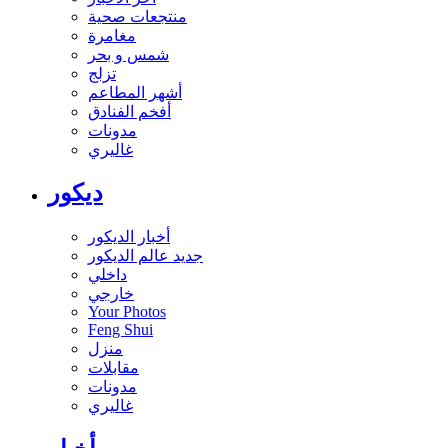
منتجعات صحية
مغامرة
شمس و بحر
تزلج
أشهر المطاعم
أفخم الفنادق
مدونات
غاليري
ديكور
أخبار الديكور
جديد عالم الديكور
داخلي
خارجي
Your Photos
Feng Shui
منزل
مقابلات
مدونات
غاليري