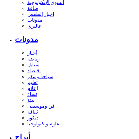
السوق الإيكولوجية
طاقة
اخبار الطقس
مدونات
غاليري
مدونات
أخبار
رياضة
ستايل
اقتصاد
سياحة وسفر
تعليم
إعلام
نساء
بيئة
فن وموسيقى
ثقافة
ديكور
علوم وتكنولوجيا
أبراج