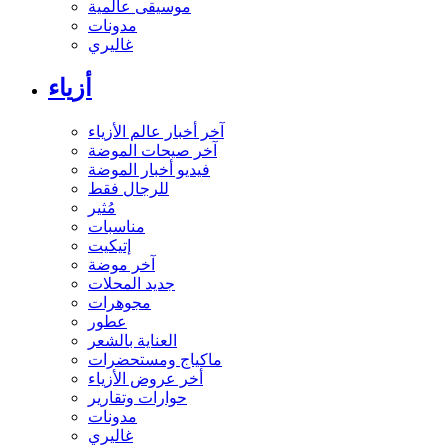
موسيقى عالمية
مدونات
غاليري
أزياء
آخر أخبار عالم الأزياء
آخر صيحات الموضة
فيديو أخبار الموضة
للرجال فقط
مُثير
مناسبات
إتيكيت
آخر موضة
جديد المحلات
مجوهرات
عطور
العناية بالشعر
ماكياج ومستحضرات
أخر عروض الأزياء
حوارات وتقارير
مدونات
غاليري