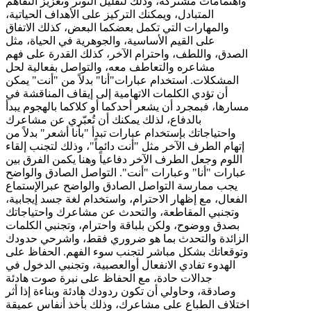
واهتمامات مشتركة، وذلك لتقليل التوتر وتعزيز التفاهم
المتبادل، ويمكنك التركيز على الأهداف الحياتية،
والمهارات التي تكمل بعضكما البعض، كذلك الاتفاق
على القيم الأساسية، والجوهرية في الحياة، مثل
الصدق، واللطف، واحترام الآخر، كذلك القدرة على فهم
مشاعره والتعاطف معه، والتواصل بفعالية لحل
المشكلات. استخدام عبارات"أنا" بدلاً من "أنت" يمكن
أن تؤدي الكلمات الاتهامية إلى إيقاف المناقشة في
مسارها، فبمجرد أن يشعر أحدكما أو كلاكما بالهجوم يبدأ
بالدفاع، لذلك يمكنك أن تُعبّري عن مشاعرك
واحتياجاتك بإستخدام عبارات تبدأ "بأنا أشعر" بدلاً من
إتهام الطرف الآخر مثل "أنت دائماً"، وذلك لتجنب إلقاء
اللوم وجعل الطرف الآخر دفاعياً وهنا يكمن الفرق بين
عبارات "أنا" وعبارات "أنت". التواصل الصادق والواضح
يجب ممارسة التواصل الصادق والواضح عبرالإستماع
الفعال، مع إظهار الاحترام، واستخدام لغة جسد إيجابية،
وتجنبي المقاطعة، والتحدث عن مشاعرك واحتياجاتك
بصدق ووضوح، ولكن بلباقة واحترام، وتجنبي الكلمات
الزائدة والتحدث بما هو ضروري فقط، واشرحي حدودك
وتوقعاتك بشكل مباشر لتجنب سوء الفهم. الحفاظ على
الهدوء تفادي الانفعال أوالعصبية، وتجنبي الدخول في
جدالات حادة، مع الحفاظ على نبرة صوت هادئة
وصادقة، وحاولي أن تكون ردودك هادئة وبناءة إذا أثر
اختلاف الطباع على مشاعرك، وذلك بأخذ أنفاس عميقة