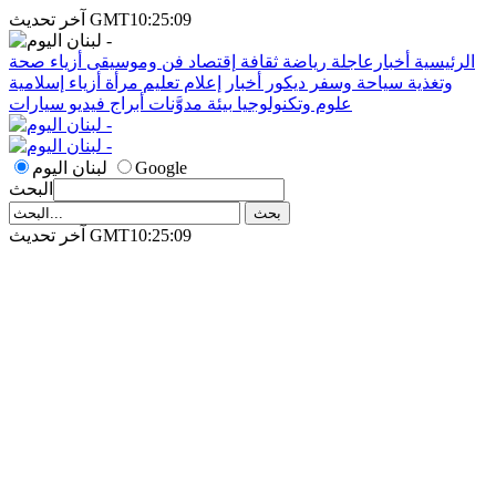
آخر تحديث GMT10:25:09
الرئيسية
أخبارعاجلة
رياضة
ثقافة
إقتصاد
فن وموسيقى
أزياء
صحة
وتغذية
سياحة وسفر
ديكور
أخبار
إعلام
تعليم
مرأة
أزياء إسلامية
علوم وتكنولوجيا
بيئة
مدوَّنات
أبراج
فيديو
سيارات
Google
لبنان اليوم
البحث
آخر تحديث GMT10:25:09