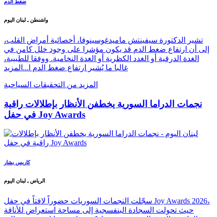
ضغط الدم
واشنطن ـ لبنان اليوم
تشير الدكتورة سيفينتش ماميدغوسينوفا، أخصائية أمراض القلب،
إلى أن ارتفاع ضغط الدم قد يكون مؤشرا على وجود خلل كامن في
الغدة الدرقية أو الغدد الكظرية أو الغدة النخامية. ووفقا للطبيبة،
غالبا ما يُشير ارتفاع ضغط الدم ا...
المزيد
المزيد من التحقيقات السياحية
نجمات الدراما السورية يخطفن الأنظار بإطلالات راقية
في حفل Joy Awards
كاريس بشار
الرياض ـ لبنان اليوم
سجّلت النجمات السوريات حضوراً لافتاً في حفل Joy Awards 2026،
حيث تحولت السجادة البنفسجية إلى مساحة استعراض للأناقة