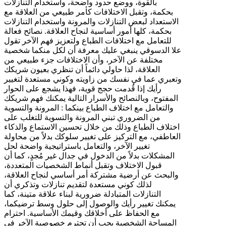
بالقوة، ووضع حدود واضحة، واستخدام التنازلات
بحكمة، وتقبل الاختلافات كأمر طبيعي من العلاقة مع
الاستعداد لبعض التنازلات والمرونة واستخدام التنازلات
بحكمة، كلها أمور أساسية لنجاح العلاقة. نصائح فعالة
للتعامل مع اختلافات الطباع ولتعزيز فهم الآخر تقول
علا الدسوقي ينبغي عليك معرفة أن لكل منكما شخصية
مختلفة عن الآخر، وأن الاختلافات جزء طبيعي من
العلاقة، لذا حاولي دائماً أن تنظري بعيون شريكك
وتعبري عما في نفسك من زاويته وكوني مستعدة لتغيير
رأيك إذا قُدمت حجج قوية، فهذا يشجع على الحوار
المفتوح، وبالنصائح والأسرار التالية يمكنك فهم شريكك
والتعامل مع اختلاف الطباع بينكما : المرونة والتسوية
من الضروري تبني المرونة والتسوية للتغلب على
اختلاف الطباع وذلك من خلال تحسين الاستماع والذكاء
العاطفي، مع التركيز على تغيير سلوكك بدلاً من محاولة
تغيير الآخر، والتعامل باستراتيجية واضحة لحل
المشكلات بدلاً من الدخول في جدال غير مُجدٍ، كما أن
قبول الاختلاف وتقبل أنماط الشخصيات المتعددة،
والبحث عن أرضية مشتركة أمر أساسي لنجاح العلاقة،
لذلك كوني مستعدة لتقديم تنازلات وتذكري أن
التنازلات المتبادلة ضرورية لبناء علاقة متينة، كما
يمكنك تغيير رأيك والوصول إلى حلول وسط ترضيكما،
مع الحفاظ على أخلاقك وقيمك الأساسية. احترام
المساحة الشخصية يجب أن تحترم خصوصية الآخر في