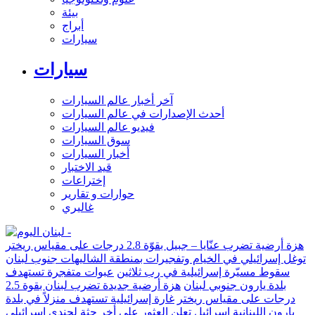
بيئة
أبراج
سيارات
سيارات
آخر أخبار عالم السيارات
أحدث الإصدارات في عالم السيارات
فيديو عالم السيارات
سوق السيارات
أخبار السيارات
قيد الاختبار
إختراعات
حوارات و تقارير
غاليري
هزة أرضية تضرب عنّايا – جبيل بقوّة 2.8 درجات على مقياس ريختر
توغل إسرائيلي في الخيام وتفجيرات بمنطقة الشاليهات جنوب لبنان
سقوط مسيّرة إسرائيلية في رب ثلاثين
عبوات متفجرة تستهدف
بلدة يارون جنوبي لبنان
هزة أرضية جديدة تضرب لبنان بقوة 2.5
درجات على مقياس ريختر
غارة إسرائيلية تستهدف منزلاً في بلدة
يارون اللبنانية
إسرائيل تعلن العثور على أخر جثة لجندي إسرائيلي