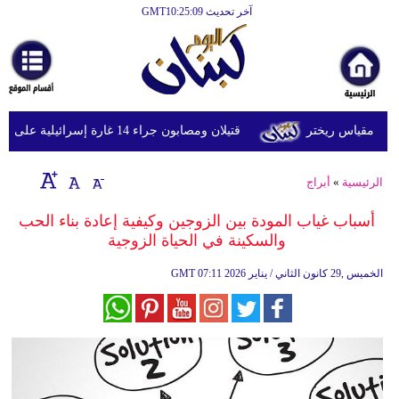
آخر تحديث GMT10:25:09
الرئيسية
أخبارعاجلة
رياضة
قتيلان ومصابون جراء 14 غارة إسرائيلية على شرق وجنوب لبنان
ثقافة
إقتصاد
الرئيسية
»
أبراج
فن
أسباب غياب المودة بين الزوجين وكيفية إعادة بناء الحب
والسكينة في الحياة الزوجية
وموسيقى
07:11 2026 الخميس ,29 كانون الثاني / يناير
GMT
أزياء
صحة
وتغذية
سياحة