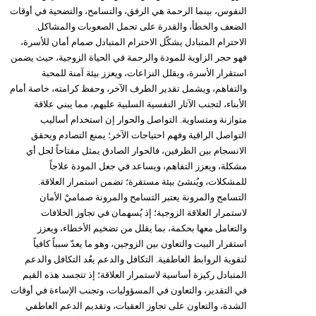
النفوس، بينما الرحمة هي الرفق، والتسامح، والتضحية في أوقات
الضعف والخطأ، والقدرة على تحمل الصعوبات والمشاكل.
الاحترام المتبادل يشكّل الاحترام المتبادل صمام أمان للأسرة،
فهو حجر الزاوية للمودة والرحمة في الحياة الزوجية، حيث يضمن
استقرار الأسرة، ويقلل النزاعات، ويعزز بيئة آمنة للمحبة
والتفاهم، ويشمل تقدير الطرف الآخر، وحفظ كرامته، خاصة أمام
الأبناء، لتجنب الآثار النفسية السلبية عليهم، مما يبني علاقة
متوازنة ومتساوية. التواصل والحوار إن استخدام أساليب
التواصل الراقية وفهم احتياجات الآخر؛ يمنع التصادم ويحقق
الانسجام بين الطرفين، فالحوار الصادق يمثل مفتاحاً لحل أي
مشكلة، ويعزز التفاهم، ويساعد في جعل المودة علاجاً
للمشكلات، ويُنشئ بيئة مستقرة؛ تضمن استمرار العلاقة.
التسامح والمرونة يعتبر التسامح والمرونة صماميْ الأمان
لاستمرار العلاقة الزوجية؛ إذ يُسهمان في تجاوز الخلافات
والتعامل معها بحكمة، بما يقلل من تضخيم الأخطاء، ويعزز
استقرار البيت والتعاون بين الزوجين، وهو ما يعدّ سبباً كافياً
لتقوية الروابط العاطفية. التكافل والدعم يعُد التكافل والدعم
المتبادل ركيزة أساسية لاستمرار العلاقة؛ إذ تتجسد هذه القيم
في التقدير، والتعاون في المسؤوليات، وتجنب الإساءة في أوقات
الشدة، والتعاون على تجاوز العقبات، وتقديم الدعم العاطفي