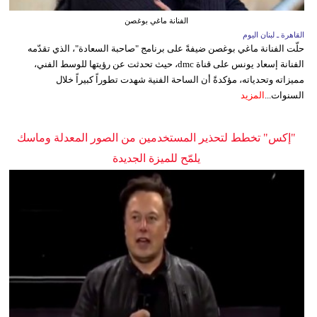
الفنانة ماغي بوغصن
القاهرة ـ لبنان اليوم
حلّت الفنانة ماغي بوغصن ضيفةً على برنامج "صاحبة السعادة"، الذي تقدّمه
الفنانة إسعاد يونس على قناة dmc، حيث تحدثت عن رؤيتها للوسط الفني،
مميزاته وتحدياته، مؤكدةً أن الساحة الفنية شهدت تطوراً كبيراً خلال
السنوات...
المزيد
"إكس" تخطط لتحذير المستخدمين من الصور المعدلة وماسك
يلمّح للميزة الجديدة