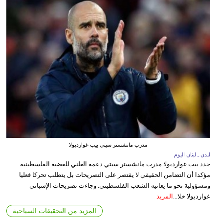
مدرب مانشستر سيتي بيب غوارديولا
لندن ـ لبنان اليوم
جدد بيب غوارديولا مدرب مانشستر سيتي دعمه العلني للقضية الفلسطينية
مؤكدا أن التضامن الحقيقي لا يقتصر على التصريحات بل يتطلب تحركا فعليا
ومسؤولية نحو ما يعانيه الشعب الفلسطيني. وجاءت تصريحات الإسباني
غوارديولا خلا...
المزيد
المزيد من التحقيقات السياحية