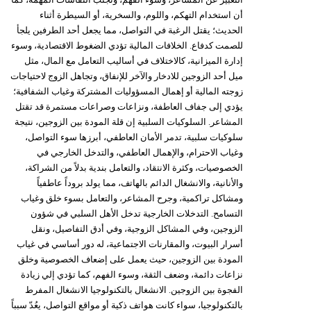
أن استخدام التهكم، واللوم، والسخرية، أو السيطرة أثناء
الحديث؛ يقتل الرغبة في التواصل، مما يجعل أحد الطرفين يلجأ
للصمت كدفاع. الخلافات المالية تؤدي الضغوط الاقتصادية، وسوء
إدارة الميزانية، كالاختلاف في أساليب التعامل مع المال، مثل
ميل أحد الزوجين للادخار والآخر للإنفاق، وتجاهل الزوج لاحتياجات
زوجته المالية أو إهمال المسؤوليات المشتركة وغياب الشفافية؛
يؤدي إلى جفاف العاطفة، ونزاعات وصراعات مستمرة قد تقتل
المشاعر. السلوكيات السلبية إن قلة المودة بين الزوجين، نتيجة
سلوكيات سلبية، تدمر الأمان العاطفي، أبرزها سوء التواصل،
وغياب الاحترام، والإهمال العاطفي، والتدخل الخارجي في
الخصوصيات، وكثرة الانتقاد، والتعامل بندية بدلاً من الشراكة،
والأنانية، والانشغال الدائم بالهاتف، مما يولد بروداً عاطفياً
ومشاكل تراكمية، وجرح المشاعر، والتعامل بسوء خلق وغياب
التسامح. التدخلات الخارجية تدخل الأهل السلبي في شؤون
الزوجين، وفي المشاكل الزوجية، وفي أدق التفاصيل، ونقل
أسرار البيوت، والمقارنات الاجتماعية، له دور أساسي في غياب
المودة بين الزوجين، حيث يعمل على إضعاف الخصوصية وخلق
نزاعات دائمة، وضعف الثقة، وسوء الفهم، كما تؤدي إلي زيادة
الفجوة بين الزوجين. الانشغال بالتكنولوجيا الانشغال المفرط
بالتكنولوجيا، سواء كانت هواتف ذكية أو مواقع التواصل، يعُدّ سبباً