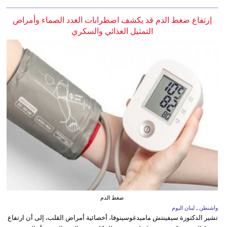
إرتفاع ضغط الدم قد يكشف اضطرابات الغدد الصماء وأمراض
التمثيل الغذائي والسكري
ضغط الدم
واشنطن ـ لبنان اليوم
تشير الدكتورة سيفينتش ماميدغوسينوفا، أخصائية أمراض القلب، إلى أن ارتفاع