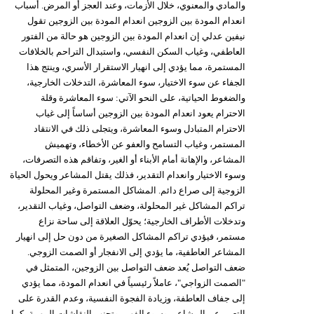
والمادي والمعنوي، خلال الأزمات، وعند العجز أو المرض. أسباب
انعدام المودة بين الزوجين انعدام المودة بين الزوجين تقول
نيفين عدلي إن انعدام المودة بين الزوجين هو حالة من الفتور
العاطفي، وغياب السكن النفسي، واستبدال التراحم بالخلافات
المستمرة، مما يؤدي إلى انهيار الاستقرار الأسري، وينتج هذا
الجفاء عن سوء الاختيار، سوء المعاشرة، التدخلات الخارجية،
والضغوط الحياتية، على النحو الآتي: سوء المعاشرة وقلة
الاحترام يعود انعدام المودة بين الزوجين أساساً إلى غياب
الاحترام المتبادل وسوء المعاشرة، ويتجلى ذلك في الانتقاد
المستمر، وغياب التسامح والعفو عن الأخطاء، وتهميش
المشاعر، والإهانة أمام الأبناء أو الغير، وتفاقم هذه التصرفات،
وسوء الاختيار وانعدام التقدير، فذلك يقتل المشاعر ويحول الحياة
الزوجية إلى صراع دائم. المشاكل المستمرة وغير المحلولة
تراكم المشاكل غير المحلولة، وضعف التواصل، وغياب التقدير،
وتدخلات الأطراف الخارجية؛ يحوّل العلاقة إلى ساحة نزاع
مستمر، فيؤدي تراكم المشاكل الصغيرة من دون حل إلى انهيار
المشاعر العاطفية، ما يؤدي إلى الانفجار أو الصمت الزوجي.
ضعف التواصل يُعد ضعف التواصل بين الزوجين، المتمثل في
"الصمت الزواجي"، عاملاً رئيسياً في انعدام المودة، مما يؤدي
إلى جفاف العاطفة، وزيادة الفجوة النفسية، وعدم القدرة على
التعبير عن المشاعر، وسوء الفهم، وتجنب النقاشات المهمة، كما