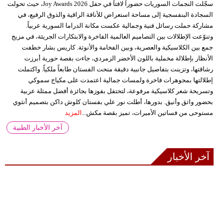
سجّلت النجمات السوريات حضوراً لافتاً في حفل Joy Awards 2026، حيث تحولت
السجادة البنفسجية إلى مساحة استعراض للأناقة الراقية والذوق الرفيع، في
مشاركة حملت رسائل فنية وجمالية عكست مكانة الدراما السورية عربياً.
وتنوّعت الإطلالات بين التصاميم العالمية الفاخرة والابتكارات الجريئة، في مزيج
جمع بين الكلاسيكية والعصرية، وبين الفخامة والأنوثة. كاريس بشار خطفت
الأنظار بإطلالة مخملية باللون الأخضر الزمردي، جاءت بقصة حورية أبرزت
رشاقتها، وتزينت بتفاصيل جانبية دقيقة منحت الفستان طابعاً ملكياً. واكتملت
إطلالتها بمجوهرات فاخرة ولمسات جمالية اعتمدت على مكياج سموكي
وتسريحة شعر كلاسيكية مرفوعة، لتحتفل بفوزها بجائزة أفضل ممثلة عربية
بحضور واثق وأنيق. بدورها، أطلت نور علي بفستان كلوش داكن بتصميم أنثوي
مستوحى من فساتين الأميرات، تميز بقصة مكش...
المزيد
آخر الأخبار الطبية
آخر الأخبار