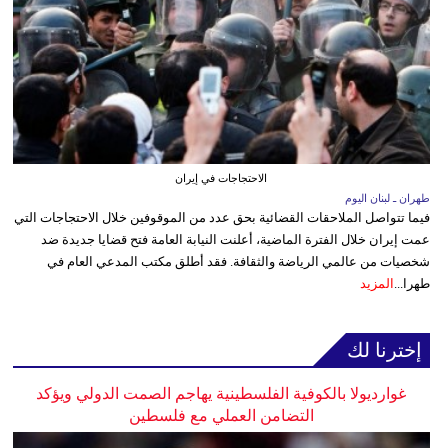
الاحتجاجات في إيران
طهران ـ لبنان اليوم
فيما تتواصل الملاحقات القضائية بحق عدد من الموقوفين خلال الاحتجاجات التي
عمت إيران خلال الفترة الماضية، أعلنت النيابة العامة فتح قضايا جديدة ضد
شخصيات من عالمي الرياضة والثقافة. فقد أطلق مكتب المدعي العام في
طهرا...
المزيد
إخترنا لك
غوارديولا بالكوفية الفلسطينية يهاجم الصمت الدولي ويؤكد
التضامن العملي مع فلسطين