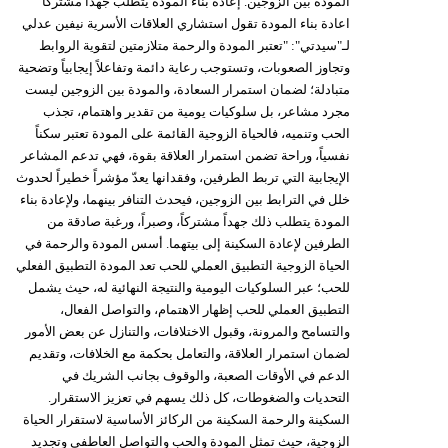
المودة بين الزوجين. إعادة بناء المودة يتطلب جهداً مشتركاً
مدوَّنات
اعادة بناء المودة تقول استشاري العلاقات الأسرية نيفين عدلي
لـ"سيدتي": "تعتبر المودة والرحمة متلازمتين لتقوية الروابط
أبراج
وتجاوز الصعوبات، وتستوجب رعاية دائمة وتفاعلاً إيجابياً وتضحية
متبادلة؛ لضمان استمرار السعادة، والمودة بين الزوجين ليست
فيديو
مجرد مشاعر، بل سلوكيات يومية من تقدير واهتمام، تجذب
الحب وتنميه، فالحياة الزوجية القائمة على المودة تعتبر سكناً
سيارات
نفسياً، وراحة تضمن استمرار العلاقة بقوة، فهي تدعم المشاعر
الإيجابية التي تربط الطرفين، وفقدانها يعدّ مؤشراً خطيراً لحدوث
خلل في الترابط بين الزوجين، فيحدث التنافر بينهما، ولإعادة بناء
المودة يتطلب ذلك جهداً مشتركاً، وصبراً، ورغبة صادقة من
الطرفين لإعادة السكينة إلى بيتهما. أسس المودة والرحمة في
الحياة الزوجية التطبيق العملي للحب تعد المودة التطبيق الفعلي
للحب؛ عبر السلوكيات اليومية والنتيجة النهائية له، حيث يشمل
التطبيق العملي للحب إظهار الاهتمام، والتواصل الفعال،
والتسامح والمرونة، وقبول الاختلافات، والتنازل عن بعض الأمور
لضمان استمرار العلاقة، والتعامل بحكمة مع الخلافات، وتقديم
الدعم في الأوقات الصعبة، والوقوف بجانب الشريك في
التحديات والضغوطات، كل ذلك يسهم في تعزيز الاستقرار.
السكينة والرحمة السكينة من الركائز الأساسية لاستقرار الحياة
الزوجية، حيث تمثل المودة والحب والتواصل العاطفي وتجديد