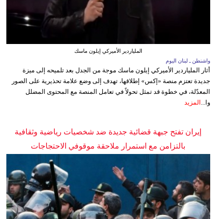
الملياردير الأميركي إيلون ماسك
واشنطن ـ لبنان اليوم
أثار الملياردير الأميركي إيلون ماسك موجة من الجدل بعد تلميحه إلى ميزة
جديدة تعتزم منصة «إكس» إطلاقها، تهدف إلى وضع علامة تحذيرية على الصور
المعدّلة، في خطوة قد تمثل تحولاً في تعامل المنصة مع المحتوى المضلل
وا...
المزيد
إيران تفتح جبهة قضائية جديدة ضد شخصيات رياضية وثقافية
بالتزامن مع استمرار ملاحقة موقوفي الاحتجاجات