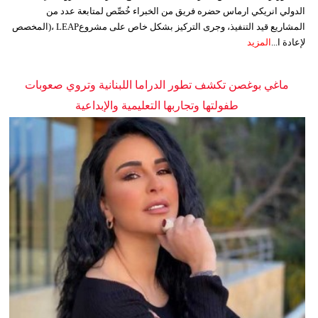
الدولي انريكي ارماس حضره فريق من الخبراء خُصِّص لمتابعة عدد من
المشاريع قيد التنفيذ، وجرى التركيز بشكل خاص على مشروعLEAP ،(المخصص
لإعادة ا...
المزيد
ماغي بوغصن تكشف تطور الدراما اللبنانية وتروي صعوبات
طفولتها وتجاربها التعليمية والإبداعية