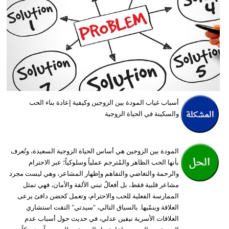
وسفر
ديكور
أخبار
إعلام
تعليم
أسباب غياب المودة بين الزوجين وكيفية إعادة بناء الحب
والسكينة في الحياة الزوجية
مرأة
أزياء
المودة بين الزوجين هي أساس الحياة الزوجية السعيدة، وتُعرف
إسلامية
بأنها الحب الظاهر والمُترجم عملياً وسلوكياً؛ عبر الاحترام
والرحمة والتغاضي والتفاهم وإظهار المشاعر، وهي ليست مجرد
علوم
مشاعر قلبية فقط، بل أفعالٌ تبني الألفة والأمان، فهي تمثل
وتكنولوجيا
الممارسة الفعلية للحب والاحترام، وتعمل كحضن دافئ يرعى
العلاقة وينمّيها. بالسياق التالي، "سيدتي" التقت استشاري
بيئة
العلاقات الأسرية نيفين عدلي، في حديث حول أسباب عدم