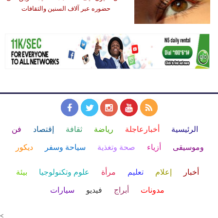
حضوره عبر آلاف السنين والثقافات
الرئيسية
أخبارعاجلة
رياضة
ثقافة
إقتصاد
فن
وموسيقى
أزياء
صحة وتغذية
سياحة وسفر
ديكور
أخبار
إعلام
تعليم
مرأة
علوم وتكنولوجيا
بيئة
مدونات
أبراج
فيديو
سيارات
<