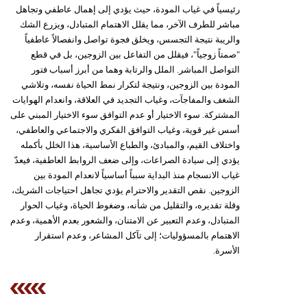
رئيسياً في غياب المودة، حيث يؤدي إلى إهمال عاطفي وتجاهل
مباشر للطرف الآخر، مما يقلل الاهتمام المتبادل، ويزرع الشك
والريبة نتيجة التجسس، ويخلق فجوة تواصل وانفصالاً عاطفياً
"صمتاً زوجياً"، فيقلل من التفاعل بين الزوجين، بل في قطع
التواصل المباشر. الملل والرتابة وهما من أبرز أسباب فتور
المودة بين الزوجين، ونتيجة لتكرار نمط الحياة نفسه، وتلاشي
الشغف والمفاجآت، وغياب التجديد في العلاقة، وانعدام الهوايات
المشتركة. سوء الاختيار أو عدم التوافق سوء الاختيار المبني على
أسس غير قوية، وغياب التوافق الفكري والاجتماعي والعاطفي،
واختلاف القيم، والمبادئ، والطباع الأساسية، هذا الخلل بأكمله
يؤدي إلى سيادة الصراعات، وإلى ضعف الروابط العاطفية، فيعدّ
غياب الانسجام منذ البداية سبباً أساسياً لانعدام المودة بين
الزوجين. نقص التقدير والاحترام يؤدي تجاهل احتياجات الشريك،
وقلة تقديره، والتقليل من شأنه، وضغوط الحياة، وغياب الحوار
المتبادل، وعدم التعبير عن الامتنان، والشعور بعدم الأهمية، وعدم
الاهتمام بالمسؤوليات؛ إلى تآكل المشاعر، وعدم استقرار
الأسرة.