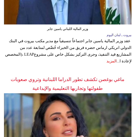
وزير المالية اللبناني ياسين جابر
بيروت ـ لبنان اليوم
عقد وزير المالية ياسين جابر اجتماعاً تنسيقياً مع مدير مكتب بيروت في البنك
الدولي انريكي ارماس حضره فريق من الخبراء خُصِّص لمتابعة عدد من
المشاريع قيد التنفيذ، وجرى التركيز بشكل خاص على مشروعLEAP ،(المخصص
لإعادة ا...
المزيد
ماغي بوغصن تكشف تطور الدراما اللبنانية وتروي صعوبات
طفولتها وتجاربها التعليمية والإبداعية