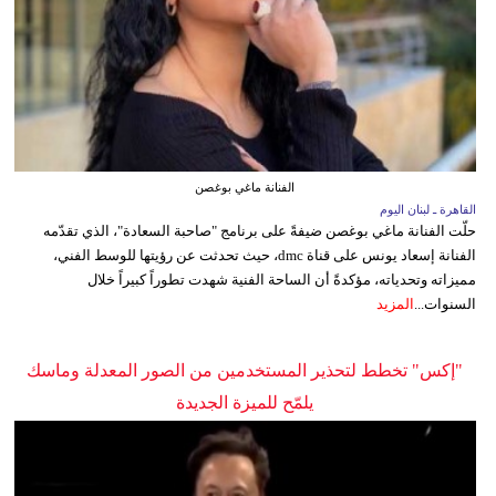
الفنانة ماغي بوغصن
القاهرة ـ لبنان اليوم
حلّت الفنانة ماغي بوغصن ضيفةً على برنامج "صاحبة السعادة"، الذي تقدّمه
الفنانة إسعاد يونس على قناة dmc، حيث تحدثت عن رؤيتها للوسط الفني،
مميزاته وتحدياته، مؤكدةً أن الساحة الفنية شهدت تطوراً كبيراً خلال
السنوات...
المزيد
"إكس" تخطط لتحذير المستخدمين من الصور المعدلة وماسك
يلمّح للميزة الجديدة