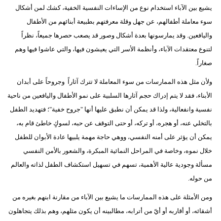
يشيع بين الآباء استخدام نوع من الإساءات النفسية الخفية، كشك لمن أشكال
سوء معاملة أطفالهم، عن جهل وقلة معرفتهم بطبيعة أبنائهم من الأطفال
واليافعين. وقد يمارسونها بعدة أشكال وصور قد يصعب حصرها جميعاً، نظراً
لتنوع معتقدات الآباء، وأنظمة الأسر التي يعيشون فيها، والتي عاشوا فيها وهم
صغاراً.
ولأن مثل هذه الممارسات من سوء المعاملة لا تترك آثاراً وجروحاً على أبدان
الأبناء، فقد لا يتم إدراك حجم آثارها السلبية على نمو الأطفال واليافعين من ناحية
نفسية وانفعالية، ولذا قد يمكن أن نطبق عليها أنها "جروح خفية"؛ فتهديد الطفل
بالتخلي عنه، أو هجره، أو تركه، أو حتى التوقف عن حبه، لسوكٍ خاطئ قام به،
يمكن أن يؤثر على أمنه النفسي، ووهي حاجة مهمة يلبيها عادة الأبوان للطفل
خلال نموه، وخاصة في المراحل النمائية المبكرة، والشعور بالأمن النفسي
مسألة وجودية عالية الأهمية، تسهم في تسهيل استكشاف الطفل لذاته والعالم
من حوله.
ومن الأمثلة على هذه الممارسات ما يشيع بين الآباء من مقارنة ابنهم بغيره من
أشقائه، أو أقاربه أو أيّ من أترابه، مطالبينه أن يكون مثلهم، وهم بذلك يتجاهلون