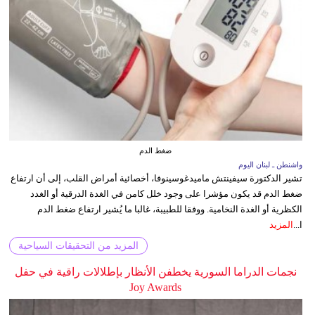
ضغط الدم
واشنطن ـ لبنان اليوم
تشير الدكتورة سيفينتش ماميدغوسينوفا، أخصائية أمراض القلب، إلى أن ارتفاع
ضغط الدم قد يكون مؤشرا على وجود خلل كامن في الغدة الدرقية أو الغدد
الكظرية أو الغدة النخامية. ووفقا للطبيبة، غالبا ما يُشير ارتفاع ضغط الدم
ا...
المزيد
المزيد من التحقيقات السياحية
نجمات الدراما السورية يخطفن الأنظار بإطلالات راقية في حفل
Joy Awards