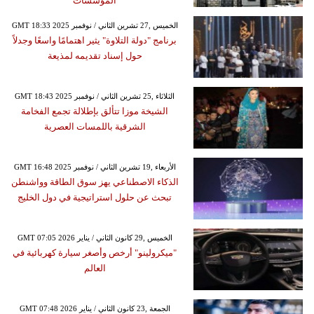
المؤسسات
GMT 18:33 2025 الخميس ,27 تشرين الثاني / نوفمبر
برنامج "دولة التلاوة" يثير اهتمامًا واسعًا وجدلاً
حول إسناد تقديمه لمذيعة
GMT 18:43 2025 الثلاثاء ,25 تشرين الثاني / نوفمبر
الشيخة موزا تتألق بإطلالة تجمع الفخامة
الشرقية باللمسات العصرية
GMT 16:48 2025 الأربعاء ,19 تشرين الثاني / نوفمبر
الذكاء الاصطناعي يهز سوق الطاقة وواشنطن
تبحث عن حلول استراتيجية في دول الخليج
GMT 07:05 2026 الخميس ,29 كانون الثاني / يناير
"ميكرولينو" أرخص وأصغر سيارة كهربائية في
العالم
GMT 07:48 2026 الجمعة ,23 كانون الثاني / يناير