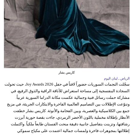
كاريس بشار
الرياض ـ لبنان اليوم
سجّلت النجمات السوريات حضوراً لافتاً في حفل Joy Awards 2026، حيث تحولت
السجادة البنفسجية إلى مساحة استعراض للأناقة الراقية والذوق الرفيع، في
مشاركة حملت رسائل فنية وجمالية عكست مكانة الدراما السورية عربياً.
وتنوّعت الإطلالات بين التصاميم العالمية الفاخرة والابتكارات الجريئة، في مزيج
جمع بين الكلاسيكية والعصرية، وبين الفخامة والأنوثة. كاريس بشار خطفت
الأنظار بإطلالة مخملية باللون الأخضر الزمردي، جاءت بقصة حورية أبرزت
رشاقتها، وتزينت بتفاصيل جانبية دقيقة منحت الفستان طابعاً ملكياً. واكتملت
إطلالتها بمجوهرات فاخرة ولمسات جمالية اعتمدت على مكياج سموكي