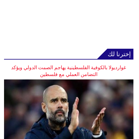
إخترنا لك
غوارديولا بالكوفية الفلسطينية يهاجم الصمت الدولي ويؤكد
التضامن العملي مع فلسطين