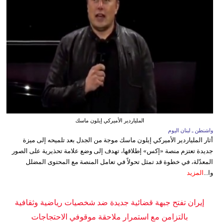
الملياردير الأميركي إيلون ماسك
واشنطن ـ لبنان اليوم
أثار الملياردير الأميركي إيلون ماسك موجة من الجدل بعد تلميحه إلى ميزة
جديدة تعتزم منصة «إكس» إطلاقها، تهدف إلى وضع علامة تحذيرية على الصور
المعدّلة، في خطوة قد تمثل تحولاً في تعامل المنصة مع المحتوى المضلل
وا...
المزيد
إيران تفتح جبهة قضائية جديدة ضد شخصيات رياضية وثقافية
بالتزامن مع استمرار ملاحقة موقوفي الاحتجاجات