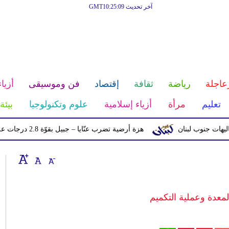
آخر تحديث GMT10:25:09
عاجلة
رياضة
ثقافة
إقتصاد
فن وموسيقى
أزياء
تعليم
مرأة
أزياء إسلامية
علوم وتكنولوجيا
بيئة
نوب لبنان
هزة أرضية تضرب عنّايا – جبيل بقوّة 2.8 درجات على مقياس ريختر
معدة وعملية التكميم