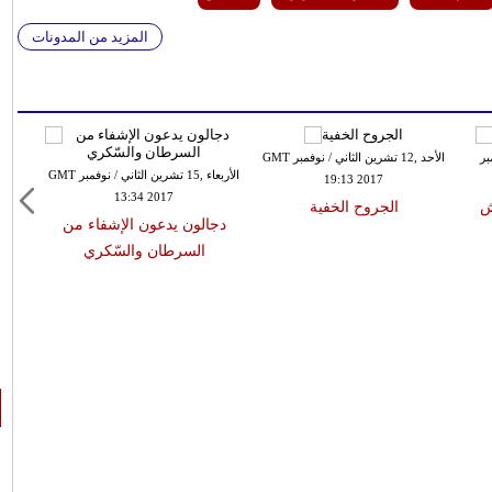
المزيد من المدونات
مبر
الأحد ,12 تشرين الثاني / نوفمبر GMT
الأربعاء ,15 تشرين الثاني / نوفمبر GMT
19:13 2017
13:34 2017
ش
الجروح الخفية
عش
دجالون يدعون الإشفاء من
السرطان والسّكري