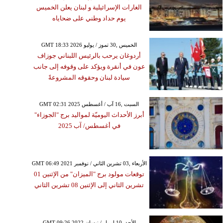
الغارات الإسرائيلية و لبنان يعلن الخميس
يوم حداد وطني على ضحاياه
GMT 18:33 2026 الخميس ,30 تموز / يوليو
أردوغان يرحب بالرئيس اللبناني جوزاف
عون في أنقرة ويؤكد على وقوفه إلى جانب
سيادة لبنان وحقوقه المشروعةً
GMT 02:31 2025 السبت ,16 آب / أغسطس
أبرز الأحداث اليوميّة لمواليد برج "الجوزاء"
في أغسطس/ آب 2025
GMT 06:49 2021 الأربعاء ,03 تشرين الثاني / نوفمبر
توقعات مولود برج "الميزان" من الإثنين 01
تشرين الثاني إلى الإثنين 08 تشرين الثاني
GMT 09:26 2022 الأحد ,10 إبريل / نيسان