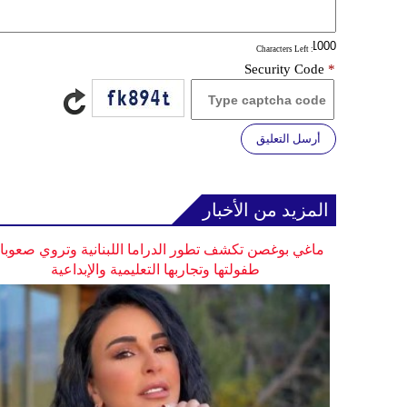
: Characters Left
Security Code
*
أرسل التعليق
المزيد من الأخبار
ماغي بوغصن تكشف تطور الدراما اللبنانية وتروي صعوب
طفولتها وتجاربها التعليمية والإبداعية