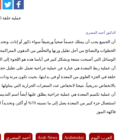
الدكتور أحمد المصري
أن الجميع يحب أن يمتلك جسماً صحياً ورشيقاً سواء ذكور أو إناث، وتحديدا
الخطوات والنصائح من أجل تقليل وزنها والتخلّص من الدهون المتراكم
الوسائل التي أصبحت متبعة وبشكل كبير في أيامنا هذه هو اللجوء إلى ال
أن عملية ربط المعدة هي عبارة عن عملية جراحية تعمل على تقليل حجم ا
حلقة في الجزء العلوي من المعدة أو في بدايتها، بحيث تكون مرنة وذ
بالانخفاض تدريجياً، نتيجةً لانخفاض عدد السعرات الحرارية التي يتناولها.
أن عملية تكميم المعدة هي عملية جراحية يطلق عليها أيضاً اسم التدبيس 
استئصال جزء كبير من المعدة 
فاكهة الموز.
العرب اليوم
Arabstoday
Arab News
أحمد المصري