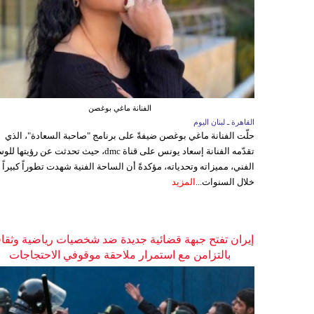
الفنانة ماغي بوغصن
القاهرة ـ لبنان اليوم
حلّت الفنانة ماغي بوغصن ضيفةً على برنامج "صاحبة السعادة"، الذي
تقدّمه الفنانة إسعاد يونس على قناة dmc، حيث تحدثت عن رؤيتها
الفني، مميزاته وتحدياته، مؤكدةً أن الساحة الفنية شهدت تطوراً كبيراً
خلال السنوات...
المزيد
إيران تفتح جبهة قضائية جديدة ضد شخصيات رياضية وثقاف
بالتزامن مع استمرار ملاحقة موقوفي الاحتجاجات