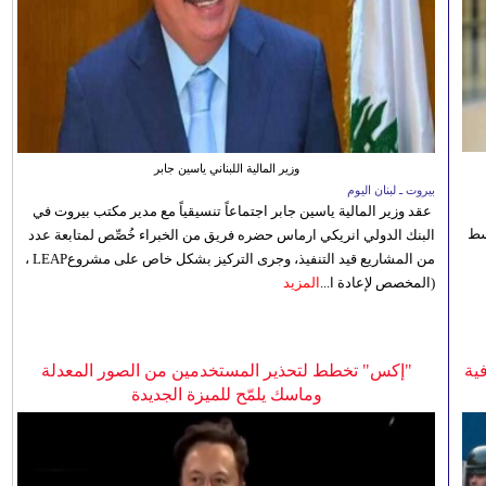
وزير المالية اللبناني ياسين جابر
بيروت ـ لبنان اليوم
عقد وزير المالية ياسين جابر اجتماعاً تنسيقياً مع مدير مكتب بيروت في
 للوسط
البنك الدولي انريكي ارماس حضره فريق من الخبراء خُصِّص لمتابعة عدد
من المشاريع قيد التنفيذ، وجرى التركيز بشكل خاص على مشروعLEAP ،
(المخصص لإعادة ا...
المزيد
ية
"إكس" تخطط لتحذير المستخدمين من الصور المعدلة
وماسك يلمّح للميزة الجديدة