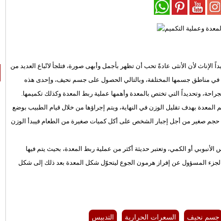
ً الإناث لأن الأنثى عادةً تحب أن تظهر بأجمل وأبهى صورة، فتلجأ لاتّباع العديد من
ة في مناطق جسمها المختلفة، وبالتالي الحصول على جسم نحيف، وإحدى هذه
جراحة، وتحديداً التي تختص بالمعدة وأهمها عملية ربط المعدة وكذلك تكميمها.
لمعدة بهدف تقليل الوزن في النهاية، ويتم إجراؤها من خلال قيام الطبيب بوضع
ات حجم صغير من أجل إجبار الشخص على أكل كميات صغيرة من الطعام فيبدأ الوزن
الأنبوبي أو الكمي، وتعتبر حديثة أكثر من عملية ربط المعدة، بحيث يتم فيها
يصل إلى ما نسبته 70% أو أكثر، وتحديداً الجزء المسؤول عن إفراز هرمون الجوع ليتحوّل شكل المعدة بعد ذلك إلى شكل
جسم نحيف
السعرات الحرارية
التدبيس