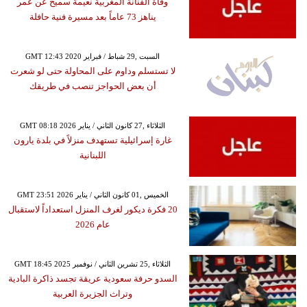
وفاة الفنانة المغربية نعيمة سميح عن عمر
يناهز 73 عاماً بعد مسيرة فنية حافلة
GMT 12:43 2020 السبت ,29 شباط / فبراير
لا تستسلم وداوم على المحاولة حتى لو شعرت
أن بعض الحواجز تنصب في طريقك
GMT 08:18 2026 الثلاثاء ,27 كانون الثاني / يناير
غارة إسرائيلية تستهدف منزلاً في بلدة يارون
اللبنانية
GMT 23:51 2026 الخميس ,01 كانون الثاني / يناير
20 فكرة ديكور لغرف المنزل استعداداً لاستقبال
عام 2026
GMT 18:45 2025 الثلاثاء ,25 تشرين الثاني / نوفمبر
السدو حرفة سعودية عريقة تجسد ذاكرة البادية
وتراث الجزيرة العربية