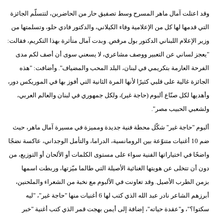
مدوَّنات
وقد اعتلت آمال ماهر المسرح وسط تصفيق حار من الحاضرين، لتتسلّم الجائزة
أبراج
التي قدمها لها كل من الإعلامية وفاء الكيلاني، والدكتور فادي حلو، وتسلمتها من
وزير الإعلام اللبناني الدكتور بول مرقص. وبدت آمال متأثرة بهذا التكريم، فقالت:
فيديو
"يعجز لساني عن التعبير ووصف مشاعري، لا يسعني سوى أن أصف لكم مدى
الفرحة العارمة بتكريمي في لبنان، البلد المحب والمضياف". وأضافت: "هذه
سيارات
الجائزة غالية على قلبي كثيرًا لأنها المرة الثانية التي أفوز بها في الموريكس دور،
وأهديها لكل صنّاع ألبوم (حاجة غير)، ولكل جمهوري في لبنان والعالم العربي،
ولشعبي الحبيب مصر".
ألبوم "حاجة غير" شكّل محطة فنية جديدة ومميزة في مسيرة آمال ماهر، حيث
ضم 10 أغنيات متنوّعة بين الرومانسية، الدراما، والتأمل الوجداني، عاكسة نضجًا
واضحًا في اختياراتها الفنية سواء على مستوى الكلمات أو الألحان أو التوزيع، من
دون أن تتخلى عن هويتها الغنائية الأصيلة التي طالما ميّزتها، وربطت اسمها
بزمن الطرب الأصيل. وقد تعاونت في الألبوم مع نخبة من الشعراء والملحنين،
أبرزهم الشاعر نادر عبد الله الذي كتب لها 6 أغنيات منها "حاجة غير"، "ليه
سكتوا؟"، و"عقدة حياته"، إضافة إلى أيمن بهجت قمر الذي كتب أغنية "خبر