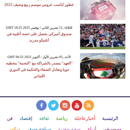
عطور تُناسب عروس موسم ربيع وصيف 2022
GMT 18:25 2025 الثلاثاء ,11 تشرين الثاني / نوفمبر
صندوق أميركي يحصل على حصة أغلبية في
أتلتيكو مدريد
GMT 06:52 2025 الأحد ,05 تشرين الأول / أكتوبر
"العهد" يتصدر بالشراكة مع "النجمة" بتخطيه
جويا وتعادل الصفاء والحكمة في الدوري
اللبناني
الرئيسية
أخبارعاجلة
رياضة
ثقافة
إقتصاد
فن
وموسيقى
أزياء
صحة وتغذية
سياحة وسفر
ديكور