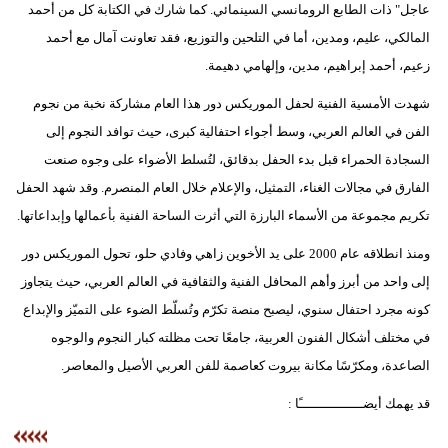
عاجل" ذات الطابع الرومانسي السينمائي. كما شارك في الكتابة كل من أحمد
المالكي، عليم، ومدين، أما في التلحين والتوزيع، فقد تعاونت آمال مع أحمد
زعيم، أحمد إبراهيم، مدين، وإلهامي دهيمة.
شهدت الأمسية الفنية لحفل الموريكس دور هذا العام مشاركة نخبة من نجوم
الفن في العالم العربي، وسط أجواء احتفالية كبرى، حيث توافد النجوم إلى
السجادة الحمراء قبل بدء الحفل بدقائق، لتُسلط الأضواء على وجوه صنعت
الفارق في مجالات الغناء، التمثيل، والإعلام خلال العام المنصرم. وقد شهد الحفل
تكريم مجموعة من الأسماء البارزة التي أثرت الساحة الفنية بأعمالها وإبداعاتها.
ومنذ انطلاقه عام 2000 على يد الأخوين زاهي وفادي حلو، تحول الموريكس دور
إلى واحد من أبرز وأهم المحافل الفنية والثقافية في العالم العربي، حيث يتجاوز
كونه مجرد احتفال سنوي، ليصبح منصة تكرّم وتُسلّط الضوء على التميّز والإبداع
في مختلف أشكال الفنون العربية، جامعًا تحت مظلته كبار النجوم والوجوه
الصاعدة، ومكرّسًا مكانة بيروت كعاصمة للفن العربي الأصيل والمعاصر.
قد يهمك أيضــــــــــــــــًا :