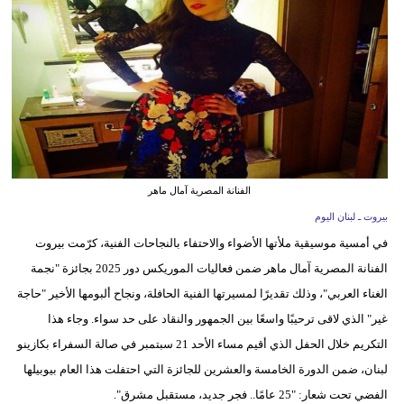
وسفر
ديكور
أخبار
إعلام
تعليم
الفنانة المصرية آمال ماهر
مرأة
بيروت ـ لبنان اليوم
في أمسية موسيقية ملأتها الأضواء والاحتفاء بالنجاحات الفنية، كرّمت بيروت
أزياء
الفنانة المصرية آمال ماهر ضمن فعاليات الموريكس دور 2025 بجائزة "نجمة
إسلامية
الغناء العربي"، وذلك تقديرًا لمسيرتها الفنية الحافلة، ونجاح ألبومها الأخير "حاجة
علوم
غير" الذي لاقى ترحيبًا واسعًا بين الجمهور والنقاد على حد سواء. وجاء هذا
وتكنولوجيا
التكريم خلال الحفل الذي أقيم مساء الأحد 21 سبتمبر في صالة السفراء بكازينو
لبنان، ضمن الدورة الخامسة والعشرين للجائزة التي احتفلت هذا العام بيوبيلها
بيئة
الفضي تحت شعار: "25 عامًا.. فجر جديد، مستقبل مشرق".