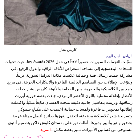
كاريس بشار
الرياض ـ لبنان اليوم
سجّلت النجمات السوريات حضوراً لافتاً في حفل Joy Awards 2026، حيث تحولت
السجادة البنفسجية إلى مساحة استعراض للأناقة الراقية والذوق الرفيع، في
مشاركة حملت رسائل فنية وجمالية عكست مكانة الدراما السورية عربياً.
وتنوّعت الإطلالات بين التصاميم العالمية الفاخرة والابتكارات الجريئة، في مزيج
جمع بين الكلاسيكية والعصرية، وبين الفخامة والأنوثة. كاريس بشار خطفت
الأنظار بإطلالة مخملية باللون الأخضر الزمردي، جاءت بقصة حورية أبرزت
رشاقتها، وتزينت بتفاصيل جانبية دقيقة منحت الفستان طابعاً ملكياً. واكتملت
إطلالتها بمجوهرات فاخرة ولمسات جمالية اعتمدت على مكياج سموكي
وتسريحة شعر كلاسيكية مرفوعة، لتحتفل بفوزها بجائزة أفضل ممثلة عربية
بحضور واثق وأنيق. بدورها، أطلت نور علي بفستان كلوش داكن بتصميم أنثوي
مستوحى من فساتين الأميرات، تميز بقصة مكش...
المزيد