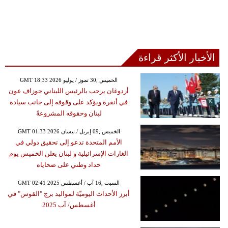
الأخبار الأكثر قراءة
GMT 18:33 2026 الخميس ,30 تموز / يوليو
أردوغان يرحب بالرئيس اللبناني جوزاف عون
في أنقرة ويؤكد على وقوفه إلى جانب سيادة
لبنان وحقوقه المشروعةً
GMT 01:33 2026 الخميس ,09 إبريل / نيسان
الأمم المتحدة تدعو إلى تحقيق دولي في
الغارات الإسرائيلية و لبنان يعلن الخميس يوم
حداد وطني على ضحاياه
GMT 02:41 2025 السبت ,16 آب / أغسطس
أبرز الأحداث اليوميّة لمواليد برج "القوس" في
أغسطس/ آب 2025