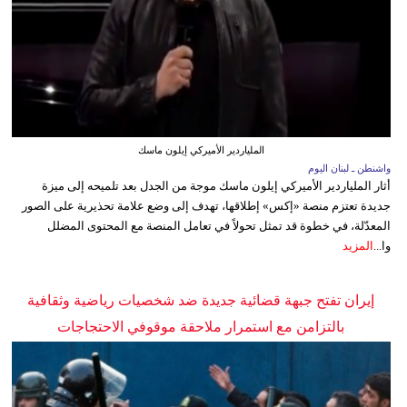
الملياردير الأميركي إيلون ماسك
واشنطن ـ لبنان اليوم
أثار الملياردير الأميركي إيلون ماسك موجة من الجدل بعد تلميحه إلى ميزة
جديدة تعتزم منصة «إكس» إطلاقها، تهدف إلى وضع علامة تحذيرية على الصور
المعدّلة، في خطوة قد تمثل تحولاً في تعامل المنصة مع المحتوى المضلل
وا...
المزيد
إيران تفتح جبهة قضائية جديدة ضد شخصيات رياضية وثقافية
بالتزامن مع استمرار ملاحقة موقوفي الاحتجاجات