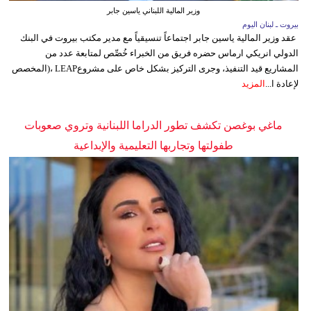
وزير المالية اللبناني ياسين جابر
بيروت ـ لبنان اليوم
عقد وزير المالية ياسين جابر اجتماعاً تنسيقياً مع مدير مكتب بيروت في البنك
الدولي انريكي ارماس حضره فريق من الخبراء خُصِّص لمتابعة عدد من
المشاريع قيد التنفيذ، وجرى التركيز بشكل خاص على مشروعLEAP ،(المخصص
لإعادة ا...
المزيد
ماغي بوغصن تكشف تطور الدراما اللبنانية وتروي صعوبات
طفولتها وتجاربها التعليمية والإبداعية