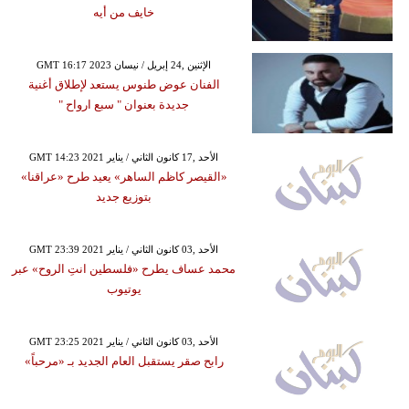
خايف من أيه
GMT 16:17 2023 الإثنين ,24 إبريل / نيسان
الفنان عوض طنوس يستعد لإطلاق أغنية
جديدة بعنوان " سبع ارواح "
GMT 14:23 2021 الأحد ,17 كانون الثاني / يناير
«القيصر كاظم الساهر» يعيد طرح «عراقنا»
بتوزيع جديد
GMT 23:39 2021 الأحد ,03 كانون الثاني / يناير
محمد عساف يطرح «فلسطين انتِ الروح» عبر
يوتيوب
GMT 23:25 2021 الأحد ,03 كانون الثاني / يناير
رابح صقر يستقبل العام الجديد بـ «مرحباً»