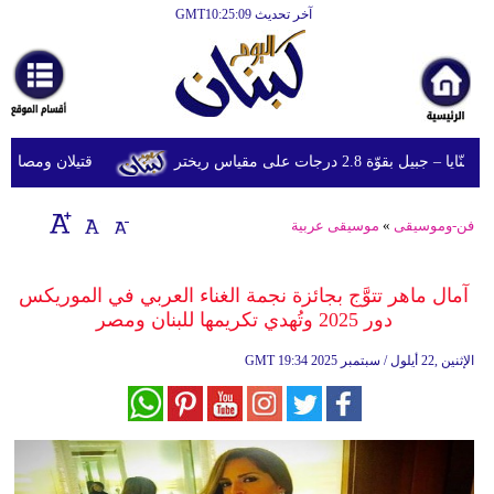
آخر تحديث GMT10:25:09
الرئيسية
أخبارعاجلة
رياضة
وّة 2.8 درجات على مقياس ريختر
قتيلان ومصابون جراء 14 غارة إسرائيلية على شرق و
ثقافة
إقتصاد
فن-وموسيقى
»
موسيقى عربية
فن
آمال ماهر تتوَّج بجائزة نجمة الغناء العربي في الموريكس
وموسيقى
دور 2025 وتُهدي تكريمها للبنان ومصر
أزياء
19:34 2025 الإثنين ,22 أيلول / سبتمبر
GMT
صحة
وتغذية
سياحة