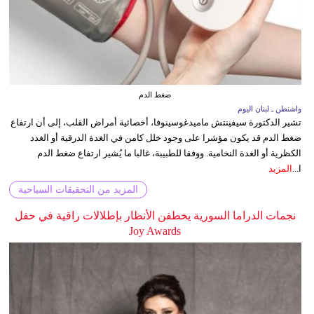
ضغط الدم
واشنطن ـ لبنان اليوم
تشير الدكتورة سيفينتش ماميدغوسينوفا، أخصائية أمراض القلب، إلى أن ارتفاع
ضغط الدم قد يكون مؤشرا على وجود خلل كامن في الغدة الدرقية أو الغدد
الكظرية أو الغدة النخامية. ووفقا للطبيبة، غالبا ما يُشير ارتفاع ضغط الدم
ا...
المزيد
المزيد من التحقيقات السياحية
نجمات الدراما السورية يخطفن الأنظار بإطلالات راقية في حفل
Joy Awards