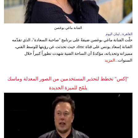
الفنانة ماغي بوغصن
القاهرة ـ لبنان اليوم
حلّت الفنانة ماغي بوغصن ضيفةً على برنامج "صاحبة السعادة"، الذي تقدّمه
الفنانة إسعاد يونس على قناة dmc، حيث تحدثت عن رؤيتها للوسط الفني،
مميزاته وتحدياته، مؤكدةً أن الساحة الفنية شهدت تطوراً كبيراً خلال
السنوات...
المزيد
"إكس" تخطط لتحذير المستخدمين من الصور المعدلة وماسك
يلمّح للميزة الجديدة