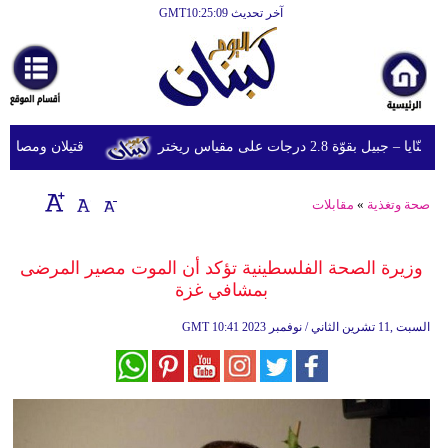
آخر تحديث GMT10:25:09
الرئيسية
أخبارعاجلة
رياضة
ّة 2.8 درجات على مقياس ريختر
قتيلان ومصابون جراء 14 غارة إسرائيلية على شرق وجن
ثقافة
إقتصاد
صحة وتغذية
»
مقابلات
فن
وزيرة الصحة الفلسطينية تؤكد أن الموت مصير المرضى
وموسيقى
بمشافي غزة
أزياء
10:41 2023 السبت ,11 تشرين الثاني / نوفمبر
GMT
صحة
وتغذية
سياحة