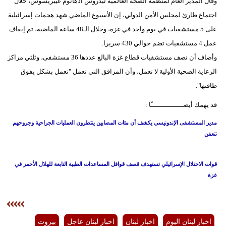
وقال المدير العام لمنظمة الصحة العالمية تيدروس أدهانوم غيبريسوس، خلال
اجتماع طارئ لمجلس الأمن الدولي، إن الأسبوع الماضي شهد هجمات إسرائيلية
على 5 مستشفيات في يوم واحد في غزة، وخلال الـ48 ساعة الماضية، تم إيقاف
عمل 4 مستشفيات تضم حوالي 430 سريرا.
وأضاف أن نصف مستشفيات قطاع غزة البالغ عددها 36 مستشفى، وثلثي مراكز
الرعاية الصحية الأولية لا تعمل، وأن المرافق التي تعمل "تعمل بشكل يفوق
طاقتها".
قد يهمك أيضــــــــــــــــًا :
مدير المستشفى الإندونيسي يكشف أن مئات المصابين ينتظرون العمليات الجراحية وجروحهم
تتعفن
قوات الاحتلال الإسرائيلي تستهدف قصف قوافل المساعدات الطبية التابعة للهلال الأحمر في
غزة
اخبار لبنان اليوم
اخبار لبنان
اخبار لبنان عاجل
بيروت