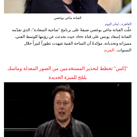
الفنانة ماغي بوغصن
القاهرة ـ لبنان اليوم
حلّت الفنانة ماغي بوغصن ضيفةً على برنامج "صاحبة السعادة"، الذي تقدّمه
الفنانة إسعاد يونس على قناة dmc، حيث تحدثت عن رؤيتها للوسط الفني،
مميزاته وتحدياته، مؤكدةً أن الساحة الفنية شهدت تطوراً كبيراً خلال
السنوات...
المزيد
"إكس" تخطط لتحذير المستخدمين من الصور المعدلة وماسك
يلمّح للميزة الجديدة