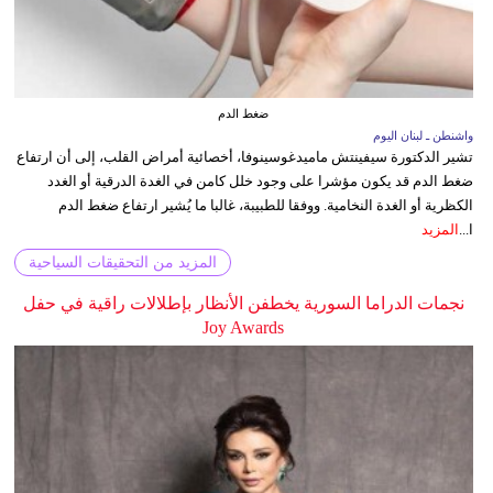
ضغط الدم
واشنطن ـ لبنان اليوم
تشير الدكتورة سيفينتش ماميدغوسينوفا، أخصائية أمراض القلب، إلى أن ارتفاع
ضغط الدم قد يكون مؤشرا على وجود خلل كامن في الغدة الدرقية أو الغدد
الكظرية أو الغدة النخامية. ووفقا للطبيبة، غالبا ما يُشير ارتفاع ضغط الدم
ا...
المزيد
المزيد من التحقيقات السياحية
نجمات الدراما السورية يخطفن الأنظار بإطلالات راقية في حفل
Joy Awards