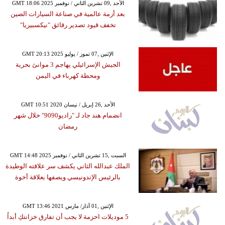
GMT 18:06 2025 الأحد ,09 تشرين الثاني / نوفمبر
بعد أزمة عالمية في صناعة السيارات الصين
تخفف قيود تصدير رقائق "نيكسبيريا"
GMT 20:13 2025 الإثنين ,07 تموز / يوليو
الجيش الإسرائيلي يهاجم 3 موانئ بحرية
ومحطة كهرباء في اليمن
GMT 10:51 2020 الأحد ,26 إبريل / نيسان
انضمام هند جاد لـ "راديو9090" خلال شهر
رمضان
GMT 14:48 2025 السبت ,15 تشرين الثاني / نوفمبر
الملك عبدالله الثاني يكشف سر علاقته الوطيدة
بالرئيس الإندونيسي ويصفها بعلاقة أخوة
GMT 13:46 2021 الإثنين ,01 آذار/ مارس
5 موديلات احزمة لا يجب أن تفارق خزانتكِ أبداً