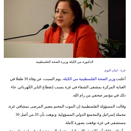
وسفر
ديكور
أخبار
إعلام
تعليم
الدكتورة مي الكيلة وزيرة الصحة الفلسطينية
مرأة
غزة - لبنان اليوم
أعلنت
وزير الصحة الفلسطينية مي الكيلة
، يوم السبت، عن وفاة 39 طفلا في
أزياء
العناية المركزة بمشفى الشفاء في غزة بسبب إنقطاع التاير الكهربائي. جاء
إسلامية
ذلك في مؤتمر صحفي من رام الله.
علوم
وقالت المسؤولة الفلسطينية إن الموت المحتم مصير المرضى بمشافي غزة،
وتكنولوجيا
محملة إسرائيل والمجمتع الدولي المسؤولية. ونوهت بأن 20 من أصل 30
بيئة
مستشفى في غزة توقفت بصورة كاملة.
وأضافت قائلة أن "الجيش الإسرائيلي يحصار المستشفيات في غزة بدل مدهم