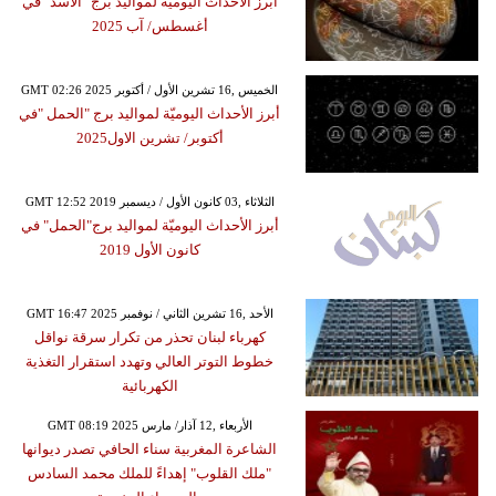
أبرز الأحداث اليوميّة لمواليد برج "الأسد" في
أغسطس/ آب 2025
GMT 02:26 2025 الخميس ,16 تشرين الأول / أكتوبر
أبرز الأحداث اليوميّة لمواليد برج "الحمل "في
أكتوبر/ تشرين الاول2025
GMT 12:52 2019 الثلاثاء ,03 كانون الأول / ديسمبر
أبرز الأحداث اليوميّة لمواليد برج"الحمل" في
كانون الأول 2019
GMT 16:47 2025 الأحد ,16 تشرين الثاني / نوفمبر
كهرباء لبنان تحذر من تكرار سرقة نواقل
خطوط التوتر العالي وتهدد استقرار التغذية
الكهربائية
GMT 08:19 2025 الأربعاء ,12 آذار/ مارس
الشاعرة المغربية سناء الحافي تصدر ديوانها
"ملك القلوب" إهداءً للملك محمد السادس