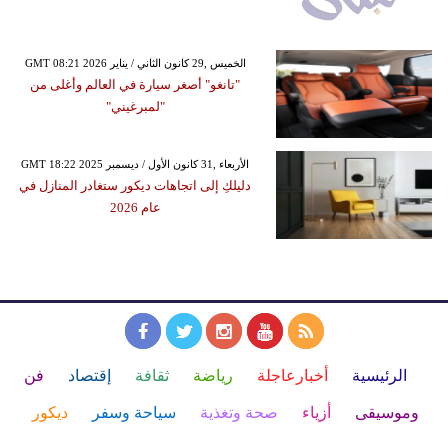
GMT 08:21 2026 الخميس ,29 كانون الثاني / يناير
"تانغو" أصغر سيارة في العالم وأغلى من
"لمبرغيني"
GMT 18:22 2025 الأربعاء ,31 كانون الأول / ديسمبر
دليلكِ إلى اتجاهات ديكور ستغادر المنازل في
عام 2026
الرئيسية
أخبارعاجلة
رياضة
ثقافة
إقتصاد
فن
وموسيقى
أزياء
صحة وتغذية
سياحة وسفر
ديكور