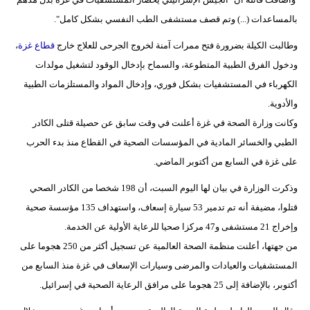
مدوَّنات
بالمساعدات (...) وتم قصف مستشفى الطب النفسي بشكل كامل".
أبراج
وطالبت الكيلة بضرورة فتح ممرات آمنة لخروج الجرحى للعلاج خارج
قطاع غزة
،
ودخول الفرق الطبية المتطوعة، والسماح بإدخال الوقود لتشغيل مولدات
فيديو
الكهرباء في المستشفيات بشكل فوري، وإدخال المواد والمستلزمات الطبية
سيارات
والأدوية.
وكانت وزارة الصحة في غزة أعلنت في وقت سابق عن حصيلة قتلى الكادر
الطبي والخسائر المادية في المؤسسات الصحية في القطاع منذ بدء الحرب
على غزة في السابع من أكتوبر الماضي.
وذكرت الوزارة في بيان لها اليوم السبت، أن 198 شخصا من الكادر الصحي
قتلوا، مضيفة أنه تم تدمير 53 سيارة إسعاف، واستهداف 135 مؤسسة صحية
وإخراج 21 مستشفى و47 مركزا صحيا للرعاية الأولية عن الخدمة.
من جهتها، أعلنت منظمة الصحة العالمية عن تسجيل أكثر من 250 هجوما على
المستشفيات والعيادات والمرضى وسيارات الإسعاف في غزة منذ السابع من
أكتوبر، بالإضافة إلى 25 هجوما على مرافق الرعاية الصحية في إسرائيل.