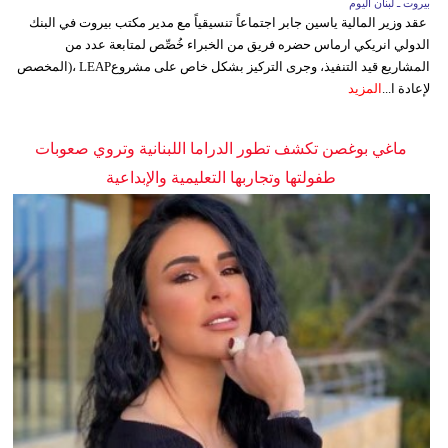
بيروت ـ لبنان اليوم
عقد وزير المالية ياسين جابر اجتماعاً تنسيقياً مع مدير مكتب بيروت في البنك
الدولي انريكي ارماس حضره فريق من الخبراء خُصِّص لمتابعة عدد من
المشاريع قيد التنفيذ، وجرى التركيز بشكل خاص على مشروعLEAP ،(المخصص
لإعادة ا...
المزيد
ماغي بوغصن تكشف تطور الدراما اللبنانية وتروي صعوبات
طفولتها وتجاربها التعليمية والإبداعية