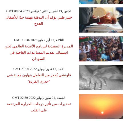
GMT 09:04 2023 الإثنين ,13 تشرين الثاني / نوفمبر
خبير طبي يؤكد أن التدفئة مهمة جدًا للأطفال
الخدج
GMT 19:36 2023 الثلاثاء ,02 أيار / مايو
المديرة التنفيذية لبرنامج الأغذية العالمي تُعلن
استئناف تقديم المساعدات العاجلة في
السودان
GMT 21:00 2022 الأحد ,17 تموز / يوليو
فاوتشي يُحذر من التعامل بتهاون مع تفشي
"جدري القردة"
GMT 22:59 2022 الجمعة ,01 تموز / يوليو
تحذيرات من تأثير درجات الحرارة المرتفعة
على القلب