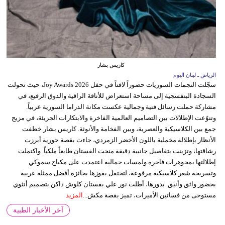
كاريس بشار
الرياض ـ لبنان اليوم
سجّلت النجمات السوريات حضوراً لافتاً في حفل Joy Awards 2026، حيث تحولت
السجادة البنفسجية إلى مساحة استعراض للأناقة الراقية والذوق الرفيع، في
مشاركة حملت رسائل فنية وجمالية عكست مكانة الدراما السورية عربياً.
وتنوّعت الإطلالات بين التصاميم العالمية الفاخرة والابتكارات الجريئة، في مزيج
جمع بين الكلاسيكية والعصرية، وبين الفخامة والأنوثة. كاريس بشار خطفت
الأنظار بإطلالة مخملية باللون الأخضر الزمردي، جاءت بقصة حورية أبرزت
رشاقتها، وتزينت بتفاصيل جانبية دقيقة منحت الفستان طابعاً ملكياً. واكتملت
إطلالتها بمجوهرات فاخرة ولمسات جمالية اعتمدت على مكياج سموكي
وتسريحة شعر كلاسيكية مرفوعة، لتحتفل بفوزها بجائزة أفضل ممثلة عربية
بحضور واثق وأنيق. بدورها، أطلت نور علي بفستان كلوش داكن بتصميم أنثوي
مستوحى من فساتين الأميرات، تميز بقصة مكش...
المزيد
آخر الأخبار الطبية