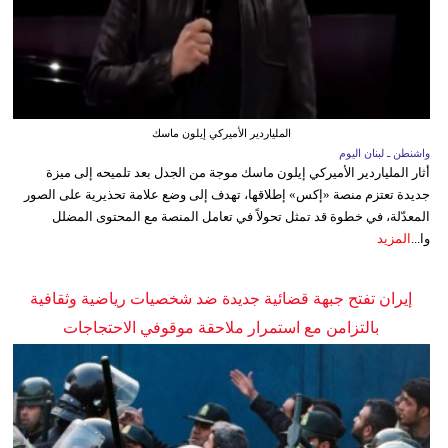
الملياردير الأميركي إيلون ماسك
واشنطن ـ لبنان اليوم
أثار الملياردير الأميركي إيلون ماسك موجة من الجدل بعد تلميحه إلى ميزة
جديدة تعتزم منصة «إكس» إطلاقها، تهدف إلى وضع علامة تحذيرية على الصور
المعدّلة، في خطوة قد تمثل تحولاً في تعامل المنصة مع المحتوى المضلل
وا...
المزيد
إيران تفتح جبهة قضائية جديدة ضد شخصيات رياضية وثقافية
بالتزامن مع استمرار ملاحقة موقوفي الاحتجاجات