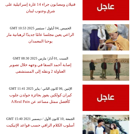
قتيلان ومصابون جراء 14 غارة إسرائيلية على
شرق وجنوب لبنان
GMT 10:53 2025 الخميس ,04 أيلول / سبتمبر
الراعي يعين مجلسا عامًا جديدًا لرهبانية مار
يوحنا المعمدان
GMT 08:30 2025 السبت ,01 آذار/ مارس
إصابة أحمد السقا في وجهه خلال تصوير
العتاولة 2 ونقله إلى المستشفى
GMT 11:41 2025 الإثنين ,06 كانون الثاني / يناير
كيران كولكين يفوز بجائزة جولدن جلوب
كأفضل ممثل مساعد عن A Real Pain
GMT 15:40 2021 الجمعة ,10 كانون الأول / ديسمبر
أسلوب الكلام الراقي حسب قواعد الإتيكيت