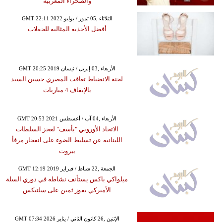
والصحراء المغربية
GMT 22:11 2022 الثلاثاء ,05 تموز / يوليو
أفضل الأحذية المثالية للحفلات
GMT 20:25 2019 الأربعاء ,03 إبريل / نيسان
لجنة الانضباط تعاقب المصري حسين السيد
بالإيقاف 4 مباريات
GMT 20:53 2021 الأربعاء ,04 آب / أغسطس
الاتحاد الأوروبي "يأسف" لعجز السلطات
اللبنانية عن تسليط الضوء على انفجار مرفأ
بيروت
GMT 12:19 2019 الجمعة ,22 شباط / فبراير
ميلواكي باكس يستأنف نشاطه في دوري السلة
الأميركي بفوز ثمين على سلتيكس
GMT 07:34 2026 الإثنين ,26 كانون الثاني / يناير