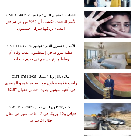
GMT 19:48 2025 الثلاثاء ,25 تشرين الثاني / نوفمبر
الأمم المتحدة تكشف أن 60% من جرائم قتل
النساء يرتكبها شركاء حميمون
GMT 11:53 2025 الأحد ,16 تشرين الثاني / نوفمبر
عطلة مروعة في إسطنبول عقب وفاة أم
وطفليها إثر تسمم في فندق بالفاتح
GMT 17:51 2025 الثلاثاء ,15 إبريل / نيسان
راغب علامة يتعاون مع الشاعر عمرو المصري
في أغنية سينجل جديدة تحمل عنوان "البكا"
GMT 11:28 2026 الثلاثاء ,20 كانون الثاني / يناير
قتيلان و12 جريحًا في 13 حادث سير في لبنان
خلال 24 ساعة