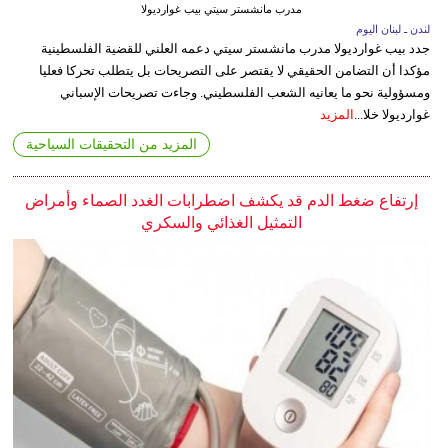
مدرب مانشستر سيتي بيب غوارديولا
لندن ـ لبنان اليوم
جدد بيب غوارديولا مدرب مانشستر سيتي دعمه العلني للقضية الفلسطينية
مؤكدا أن التضامن الحقيقي لا يقتصر على التصريحات بل يتطلب تحركا فعليا
ومسؤولية نحو ما يعانيه الشعب الفلسطيني. وجاءت تصريحات الإسباني
غوارديولا خلا...
المزيد
المزيد من التحقيقات السياحية
إرتفاع ضغط الدم قد يكشف اضطرابات الغدد الصماء وأمراض
التمثيل الغذائي والسكري