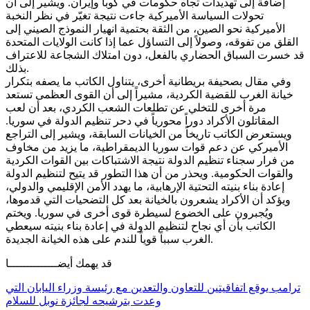
إضافة إلى تهديدات تجاه حكومات في كوبا وإيران. ويشير إلى أن
تحولات السياسة الأميركية جاءت نتيجة تغيّر في نظر النخبة
الأميركية نحو الصين، من الثقة بحتمية انهيار النموذج الصيني إلى
القلق من تفوقه، وصولاً إلى التساؤل عما إذا كانت الولايات المتحدة
قد خسرت السباق الحضاري بالفعل، دون امتلاك الشجاعة للاعتراف
بذلك.
وفي مقال بصحيفة بريطانية أخرى، يتناول الكاتب ما يصفه بتكرار
خيانة الغرب للقضية الكردية، مشيراً إلى أن القوى العظمى تستعد
مرة أخرى للتخلي عن تطلعات الشعب الكردي، بعد أن لعب
المقاتلون الأكراد دوراً محورياً في دحر تنظيم الدولة في سوريا.
ويستعرض الكاتب تاريخاً من الخيانات السابقة، ويشير إلى التراجع
الأميركي عن دعم قوات سوريا الديمقراطية، ما يزيد من مخاوف
من فرار سجناء تنظيم الدولة نتيجة الاشتباكات بين القوات الكردية
والقوات الحكومية. ويحذر من أن هذا التطور قد يتيح لتنظيم الدولة
إعادة بناء بنيته التحتية الإرهابية، ما يهدد الأمن الإقليمي والدولي،
ويؤكد أن الأكراد يشعرون بالخيانة بعد كل التضحيات التي قدموها،
ويُجبرون على الخضوع لسيطرة قوى أخرى في سوريا. ويختم
الكاتب بأن أي نجاح لتنظيم الدولة في إعادة بناء بنيته سيعطي
الغرب سبباً قوياً للندم على هذه الخيانة الجديدة.
قد يهمك أيضــــــــــــــا
ترامب يوقع اتفاقيتين للتعاون والتعدين مع رئيسة وزراء اليابان التي
وعدت بترشيحه لجائزة نوبل للسلام