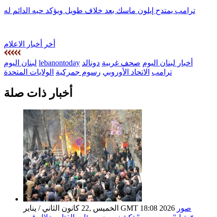
ترامب يمتدح إيلون ماسك بعد خلاف طويل ويؤكد حبه الدائم له
أخر أخبار الاعلام
أخبار لبنان اليوم
صحف غربية
دونالد
lebanontoday
لبنان اليوم
ترامب
الاتحاد الأوروبي
رسوم جمركية
الولايات المتحدة
أخبار ذات صلة
صور
الخميس ,22 كانون الثاني / يناير GMT 18:08 2026