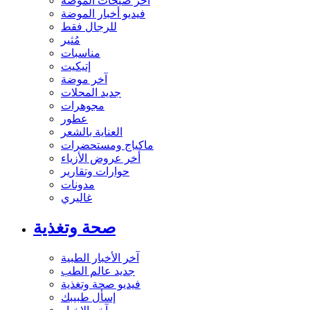
آخر صيحات الموضة
فيديو أخبار الموضة
للرجال فقط
مُثير
مناسبات
إتيكيت
آخر موضة
جديد المحلات
مجوهرات
عطور
العناية بالشعر
ماكياج ومستحضرات
أخر عروض الأزياء
حوارات وتقارير
مدونات
غاليري
صحة وتغذية
آخر الأخبار الطبية
جديد عالم الطب
فيديو صحة وتغذية
إسأل طبيبك