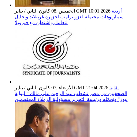
أربعة
الخميس ,08 كانون الثاني / يناير GMT 10:01 2026
سيناريوهات محتملة لغزو ترامب لجزيرة غرينلاند وتحليل
لتعامل واشنطن مع فنزويلا
نقابة
الأربعاء ,07 كانون الثاني / يناير GMT 21:04 2026
الصحفيين في مصر تشطب عبد الرحيم علي مالك "البوابة
نيوز" وتحمّله ورئيسة التحرير مسؤولية الزملاء المعتصمين