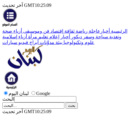
آخر تحديث GMT10:25:09
الرئيسية
أخبارعاجلة
رياضة
ثقافة
إقتصاد
فن وموسيقى
أزياء
صحة
وتغذية
سياحة وسفر
ديكور
أخبار
إعلام
تعليم
مرأة
أزياء إسلامية
علوم وتكنولوجيا
بيئة
مدوَّنات
أبراج
فيديو
سيارات
Google
لبنان اليوم
البحث
آخر تحديث GMT10:25:09