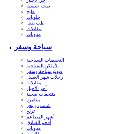
آخر الاخبار
صحة جنسية
طبخ
حلويات
طب بديل
مقابلات
مدونات
سياحة وسفر
التحقيقات السياحية
الأماكن السياحية
فيديو سياحة وسفر
رحلات شهر العسل
مقابلات
آخر الأخبار
منتجعات صحية
مغامرة
شمس و بحر
تزلج
أشهر المطاعم
أفخم الفنادق
مدونات
غاليري