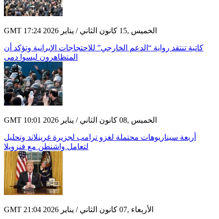
GMT 17:24 2026 الخميس ,15 كانون الثاني / يناير
كاتبة تنتقد رواية “الدعم الخارجي” للاحتجاجات الإيرانية وتؤكد أن
المتظاهرون ليسوا دمى
GMT 10:01 2026 الخميس ,08 كانون الثاني / يناير
أربعة سيناريوهات محتملة لغزو ترامب لجزيرة غرينلاند وتحليل
لتعامل واشنطن مع فنزويلا
GMT 21:04 2026 الأربعاء ,07 كانون الثاني / يناير