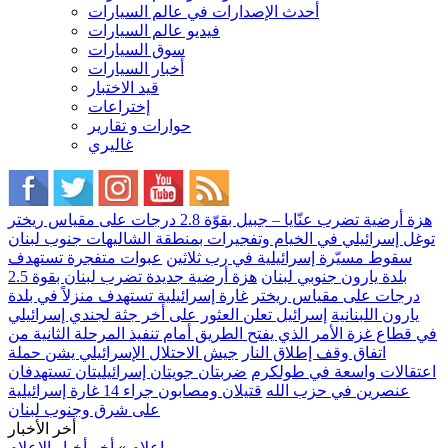
أحدث الإصدارات في عالم السيارات
فيديو عالم السيارات
سوق السيارات
أخبار السيارات
قيد الاختبار
إختراعات
حوارات و تقارير
غاليري
هزة أرضية تضرب عنّايا – جبيل بقوّة 2.8 درجات على مقياس ريختر
توغل إسرائيلي في الخيام وتفجيرات بمنطقة الشاليهات جنوب لبنان
سقوط مسيّرة إسرائيلية في رب ثلاثين
عبوات متفجرة تستهدف
بلدة يارون جنوبي لبنان
هزة أرضية جديدة تضرب لبنان بقوة 2.5
درجات على مقياس ريختر
غارة إسرائيلية تستهدف منزلاً في بلدة
يارون اللبنانية
إسرائيل تعلن العثور على أخر جثة لجندي إسرائيلي
في قطاع غزة الأمر الذي يفتح الطريق أمام تنفيذ المرحلة الثانية من
اتفاق وقف إطلاق النار
جيش الاحتلال الإسرائيلي يشن حملة
اعتقالات واسعة في طولكرم
ضربتان جويتان إسرائيليتان تستهدفان
عنصرين في حزب الله
قتيلان ومصابون جراء 14 غارة إسرائيلية
على شرق وجنوب لبنان
أخر الأخبار
إعلام
»
أخر أخبار الاعلام