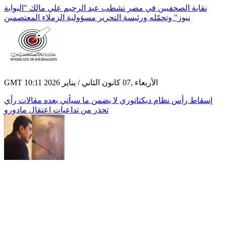
نقابة الصحفيين في مصر تشطب عبد الرحيم علي مالك "البوابة
نيوز" وتحمّله ورئيسة التحرير مسؤولية الزملاء المعتصمين
GMT 10:11 2026 الأربعاء ,07 كانون الثاني / يناير
إسقاط رأس نظام ديكتاتوري لا يضمن ما سيأتي بعده مقالات رأي
تحذر من تداعيات اعتقال مادورو