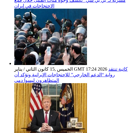
مسرّبة لـ"بي بي سي" تكشف وجوه مئات القتلى خلال قمع
الاحتجاجات في إيران
كاتبة تنتقد
الخميس ,15 كانون الثاني / يناير GMT 17:24 2026
رواية “الدعم الخارجي” للاحتجاجات الإيرانية وتؤكد أن
المتظاهرون ليسوا دمى