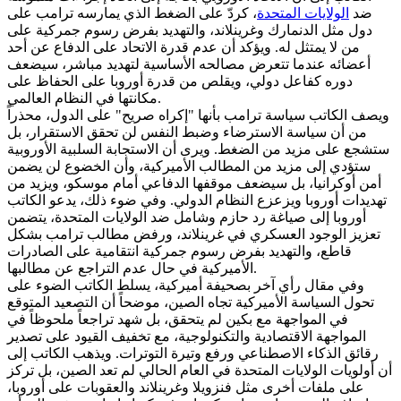
ضد
الولايات المتحدة
، كردّ على الضغط الذي يمارسه ترامب على
دول مثل الدنمارك وغرينلاند، والتهديد بفرض رسوم جمركية على
من لا يمتثل له. ويؤكد أن عدم قدرة الاتحاد على الدفاع عن أحد
أعضائه عندما تتعرض مصالحه الأساسية لتهديد مباشر، سيضعف
دوره كفاعل دولي، ويقلص من قدرة أوروبا على الحفاظ على
مكانتها في النظام العالمي.
ويصف الكاتب سياسة ترامب بأنها "إكراه صريح" على الدول، محذراً
من أن سياسة الاسترضاء وضبط النفس لن تحقق الاستقرار، بل
ستشجع على مزيد من الضغط. ويرى أن الاستجابة السلبية الأوروبية
ستؤدي إلى مزيد من المطالب الأميركية، وأن الخضوع لن يضمن
أمن أوكرانيا، بل سيضعف موقفها الدفاعي أمام موسكو، ويزيد من
تهديدات أوروبا ويزعزع النظام الدولي. وفي ضوء ذلك، يدعو الكاتب
أوروبا إلى صياغة رد حازم وشامل ضد الولايات المتحدة، يتضمن
تعزيز الوجود العسكري في غرينلاند، ورفض مطالب ترامب بشكل
قاطع، والتهديد بفرض رسوم جمركية انتقامية على الصادرات
الأميركية في حال عدم التراجع عن مطالبها.
وفي مقال رأي آخر بصحيفة أميركية، يسلط الكاتب الضوء على
تحول السياسة الأميركية تجاه الصين، موضحاً أن التصعيد المتوقع
في المواجهة مع بكين لم يتحقق، بل شهد تراجعاً ملحوظاً في
المواجهة الاقتصادية والتكنولوجية، مع تخفيف القيود على تصدير
رقائق الذكاء الاصطناعي ورفع وتيرة التوترات. ويذهب الكاتب إلى
أن أولويات الولايات المتحدة في العام الحالي لم تعد الصين، بل تركز
على ملفات أخرى مثل فنزويلا وغرينلاند والعقوبات على أوروبا،