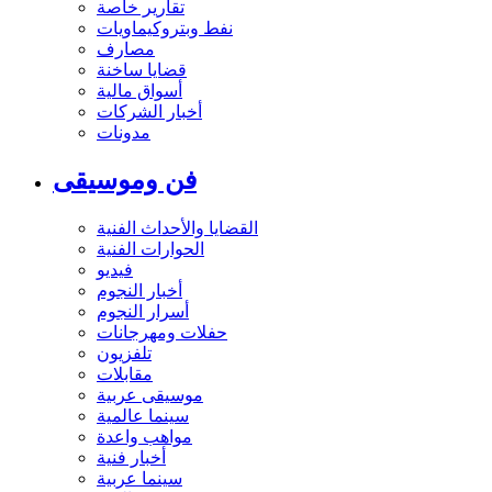
تقارير خاصة
نفط وبتروكيماويات
مصارف
قضايا ساخنة
أسواق مالية
أخبار الشركات
مدونات
فن وموسيقى
القضايا والأحداث الفنية
الحوارات الفنية
فيديو
أخبار النجوم
أسرار النجوم
حفلات ومهرجانات
تلفزيون
مقابلات
موسيقى عربية
سينما عالمية
مواهب واعدة
أخبار فنية
سينما عربية