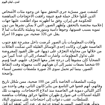
لندن ـ لبنان اليوم
كشفت صور مسرّبة جرى التحقق منها عن وجوه مئات الأشخاص
الذين قُتلوا خلال حملة قمع عنيفة رافقت الاحتجاجات المناهضة
للحكومة في إيران، وفق ما أظهرته مواد اطّلعت عليها جهات
إعلامية مختصة بالتحقق. وتُظهر الصور، التي لا يمكن نشرها من دون
تمويه بسبب قسوتها، وجوهاً دامية ومتورمة ومليئة بالكدمات لما لا
يقل عن 326 ضحية، من بينهم 18 امرأة.
وأفادت المعلومات بأن الصور عُرضت داخل مشرحة تقع جنوب
العاصمة طهران، وكانت إحدى الوسائل القليلة التي تمكّنت العائلات
من خلالها من محاولة التعرّف على ذويها، في ظل القيود المفروضة
على تداول المعلومات. وأشارت المصادر إلى أن عدداً كبيراً من
الضحايا كان مشوهاً إلى درجة تعذّر معها التعرّف عليهم، فيما وُسِم
69 شخصاً بصفات تشير إلى أن هوياتهم كانت مجهولة وقت التقاط
الصور، بينما لم تحمل سوى 28 صورة ملصقات تتضمن أسماء
واضحة.
وبيّنت الملصقات الخاصة بأكثر من 100 ضحية، ممن سُجّل تاريخ
وفاتهم، أنهم قضوا في التاسع من يناير/كانون الثاني، وهي واحدة من
أكثر الليالي دموية في العاصمة منذ اندلاع الاحتجاجات. وشهدت تلك
الليلة اشتباكات في شوارع طهران تخللتها حرائق وهتافات مناهضة
للسلطات، عقب دعوات إلى احتجاجات على مستوى البلاد.
وتوفّر هذه الصور المسربة لمحة جزئية عن عدد أكبر يُعتقد أنه قُتل