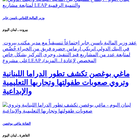
وزير المالية اللبناني ياسين جابر
بيروت ـ لبنان اليوم
عقد وزير المالية ياسين جابر اجتماعاً تنسيقياً مع مدير مكتب بيروت
في البنك الدولي انريكي ارماس حضره فريق من الخبراء خُصِّص
لمتابعة عدد من المشاريع قيد التنفيذ، وجرى التركيز بشكل خاص
على مشروعLEAP ،(المخصص لإعادة ا...
المزيد
ماغي بوغصن تكشف تطور الدراما اللبنانية
وتروي صعوبات طفولتها وتجاربها التعليمية
والإبداعية
الفنانة ماغي بوغصن
القاهرة ـ لبنان اليوم