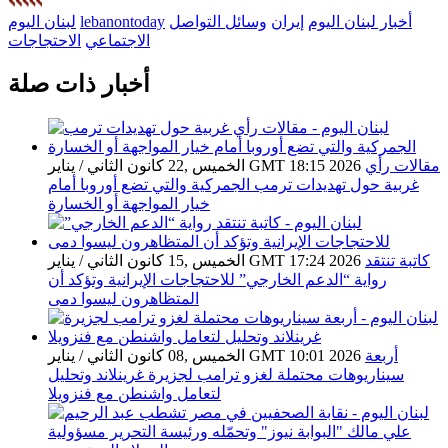
أخبار لبنان اليوم
إيران
وسائل التواصل
lebanontoday
لبنان اليوم
الاجتماعي
الاحتجاجات
أخبار ذات صلة
مقالات رأي
الخميس ,22 كانون الثاني / يناير GMT 18:15 2026
غربية حول تهديدات ترمب الجمركية والتي تضع أوروبا أمام
خيار المواجهة أو الخسارة
كاتبة تنتقد
الخميس ,15 كانون الثاني / يناير GMT 17:24 2026
رواية “الدعم الخارجي” للاحتجاجات الإيرانية وتؤكد أن
المتظاهرون ليسوا دمى
أربعة
الخميس ,08 كانون الثاني / يناير GMT 10:01 2026
سيناريوهات محتملة لغزو ترامب لجزيرة غرينلاند وتحليل
لتعامل واشنطن مع فنزويلا