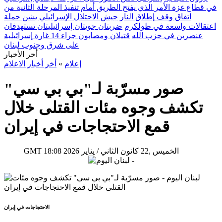
في قطاع غزة الأمر الذي يفتح الطريق أمام تنفيذ المرحلة الثانية من
اتفاق وقف إطلاق النار
جيش الاحتلال الإسرائيلي يشن حملة
اعتقالات واسعة في طولكرم
ضربتان جويتان إسرائيليتان تستهدفان
عنصرين في حزب الله
قتيلان ومصابون جراء 14 غارة إسرائيلية
على شرق وجنوب لبنان
أخر الأخبار
إعلام
»
أخر أخبار الاعلام
صور مسرّبة لـ"بي بي سي"
تكشف وجوه مئات القتلى خلال
قمع الاحتجاجات في إيران
18:08 2026 الخميس ,22 كانون الثاني / يناير
GMT
الاحتجاجات في إيران