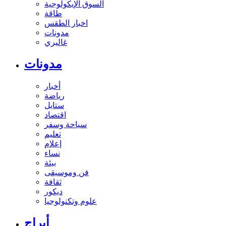
السوق الإيكولوجية
طاقة
اخبار الطقس
مدونات
غاليري
مدونات
أخبار
رياضة
ستايل
اقتصاد
سياحة وسفر
تعليم
إعلام
نساء
بيئة
فن وموسيقى
ثقافة
ديكور
علوم وتكنولوجيا
أبراج