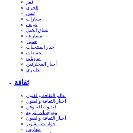
قفز
الجري
تنس
سيارات
غولف
سباق الخيل
مصارعة
جمباز
أخبار المنتخبات
تحقيقات
مدونات
أخبار المحترفين
غاليري
ثقافة
عالم الثقافة والفنون
أخبار الثقافة والفنون
فيديو ثقافة وفن
مهرجانات عربية
أخبار الثقافة والفنون
حوارات وتقارير
معارض