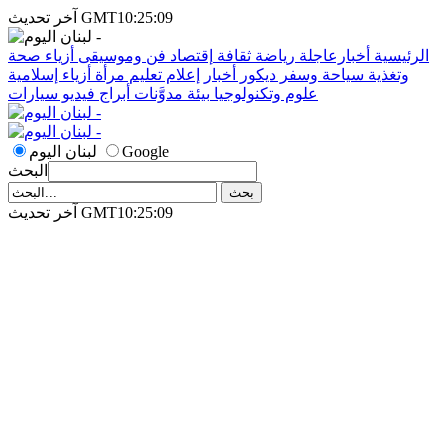
آخر تحديث GMT10:25:09
الرئيسية
أخبارعاجلة
رياضة
ثقافة
إقتصاد
فن وموسيقى
أزياء
صحة
وتغذية
سياحة وسفر
ديكور
أخبار
إعلام
تعليم
مرأة
أزياء إسلامية
علوم وتكنولوجيا
بيئة
مدوَّنات
أبراج
فيديو
سيارات
Google
لبنان اليوم
البحث
آخر تحديث GMT10:25:09