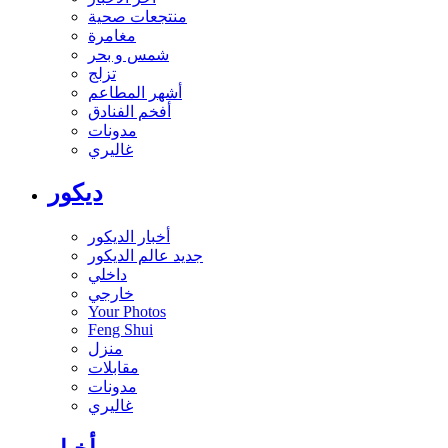
منتجعات صحية
مغامرة
شمس و بحر
تزلج
أشهر المطاعم
أفخم الفنادق
مدونات
غاليري
ديكور
أخبار الديكور
جديد عالم الديكور
داخلي
خارجي
Your Photos
Feng Shui
منزل
مقابلات
مدونات
غاليري