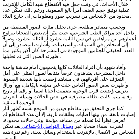
خلال الأحداث، في وقت جعل فيه الانقطاع شبه الكامل للإنترنت
عملية توثيق حجم العنف أمراً بالغ الصعوبة. ورغم ذلك، تمكّن عدد
محدود من الأشخاص من تسريب صور ومعلومات إلى خارج البلاد.
وبحسب مصادر مطلعة، جرى تحليل مئات الصور الملتقطة من
داخل أحد مراكز الطب الشرعي، حيث تبيّن أن بعض الضحايا تتراوح
أعمارهم بين مراهقين في سن الثانية عشرة أو الثالثة عشرة، وصولاً
إلى أشخاص في الستينات والسبعينات. وأشارت المصادر إلى أن
العدد الحقيقي للجثامين الموجودة في المشرحة كان أكبر بكثير مما
أظهرته الصور التي تم تحليلها.
وأفاد شهود بأن أفراد العائلات كانوا يتجمعون أمام شاشة واحدة
داخل المشرحة، يشاهدون عرضاً متتابعاً لصور القتلى على أمل
التعرّف على أقربائهم، في مشاهد وُصفت بأنها شديدة القسوة.
وأظهرت بعض الصور أكياس جثث غير مغلقة بالكامل، مع أوراق
تعريف وُضعت قرب الوجوه، تضمنت أحياناً اسماً أو رقماً أو تاريخ
وفاة، بينما كانت بطاقة مصرفية في بعض الحالات وسيلة التعريف
الوحيدة المتبقية.
كما جرى التحقق من مقاطع فيديو من الموقع نفسه تُظهر آثار
إصابات بالغة، من بينها إصابات بطلقات نارية، إلا أن هذه المقاطع لم
تُعرض نظراً لما تحمله من مشاهد مؤلمة. وفي حالات محدودة،
نُشرت أسماء ضحايا عبر
وسائل التواصل الاجتماعي
بعد تمكن
أشخاص من الاتصال بالإنترنت باستخدام وسائل بديلة، رغم ندرة هذه
الفرص.