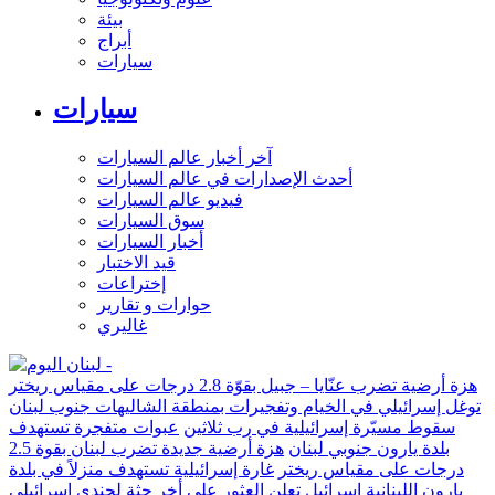
بيئة
أبراج
سيارات
سيارات
آخر أخبار عالم السيارات
أحدث الإصدارات في عالم السيارات
فيديو عالم السيارات
سوق السيارات
أخبار السيارات
قيد الاختبار
إختراعات
حوارات و تقارير
غاليري
هزة أرضية تضرب عنّايا – جبيل بقوّة 2.8 درجات على مقياس ريختر
توغل إسرائيلي في الخيام وتفجيرات بمنطقة الشاليهات جنوب لبنان
سقوط مسيّرة إسرائيلية في رب ثلاثين
عبوات متفجرة تستهدف
بلدة يارون جنوبي لبنان
هزة أرضية جديدة تضرب لبنان بقوة 2.5
درجات على مقياس ريختر
غارة إسرائيلية تستهدف منزلاً في بلدة
يارون اللبنانية
إسرائيل تعلن العثور على أخر جثة لجندي إسرائيلي