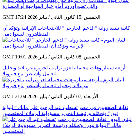
GMT 17:24 2026 الخميس ,15 كانون الثاني / يناير
كاتبة تنتقد رواية “الدعم الخارجي” للاحتجاجات الإيرانية وتؤكد أن
المتظاهرون ليسوا دمى
GMT 10:01 2026 الخميس ,08 كانون الثاني / يناير
أربعة سيناريوهات محتملة لغزو ترامب لجزيرة غرينلاند وتحليل
لتعامل واشنطن مع فنزويلا
GMT 21:04 2026 الأربعاء ,07 كانون الثاني / يناير
نقابة الصحفيين في مصر تشطب عبد الرحيم علي مالك "البوابة
نيوز" وتحمّله ورئيسة التحرير مسؤولية الزملاء المعتصمين