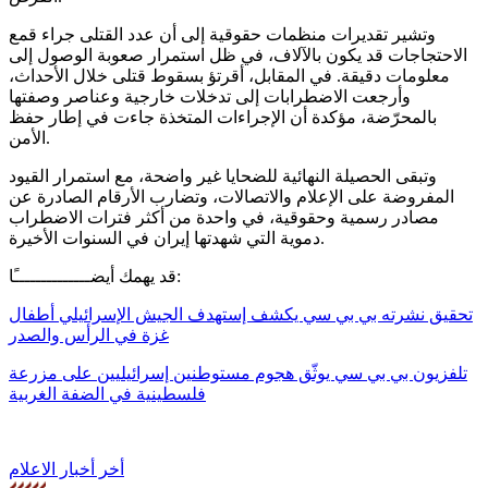
وتشير تقديرات منظمات حقوقية إلى أن عدد القتلى جراء قمع
الاحتجاجات قد يكون بالآلاف، في ظل استمرار صعوبة الوصول إلى
معلومات دقيقة. في المقابل، أقرتؤ بسقوط قتلى خلال الأحداث،
وأرجعت الاضطرابات إلى تدخلات خارجية وعناصر وصفتها
بالمحرّضة، مؤكدة أن الإجراءات المتخذة جاءت في إطار حفظ
الأمن.
وتبقى الحصيلة النهائية للضحايا غير واضحة، مع استمرار القيود
المفروضة على الإعلام والاتصالات، وتضارب الأرقام الصادرة عن
مصادر رسمية وحقوقية، في واحدة من أكثر فترات الاضطراب
دموية التي شهدتها إيران في السنوات الأخيرة.
قد يهمك أيضــــــــــــــًا:
تحقيق نشرته بي بي سي يكشف إستهدف الجيش الإسرائيلي أطفال
غزة في الرأس والصدر
تلفزيون بي بي سي يوثّق هجوم مستوطنين إسرائيليين على مزرعة
فلسطينية في الضفة الغربية
أخر أخبار الاعلام