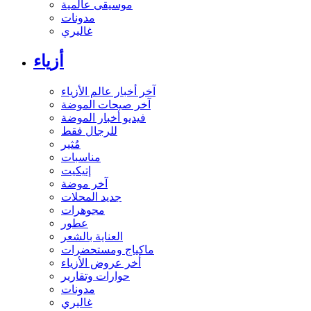
موسيقى عالمية
مدونات
غاليري
أزياء
آخر أخبار عالم الأزياء
آخر صيحات الموضة
فيديو أخبار الموضة
للرجال فقط
مُثير
مناسبات
إتيكيت
آخر موضة
جديد المحلات
مجوهرات
عطور
العناية بالشعر
ماكياج ومستحضرات
أخر عروض الأزياء
حوارات وتقارير
مدونات
غاليري