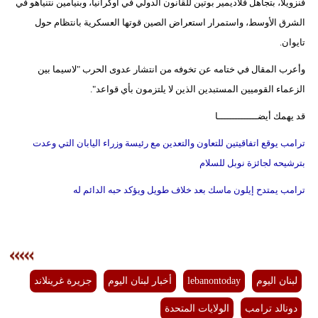
فنزويلا، بتجاهل فلاديمير بوتين للقانون الدولي في أوكرانيا، وبنيامين نتنياهو في
الشرق الأوسط، واستمرار استعراض الصين قوتها العسكرية بانتظام حول
تايوان.
وأعرب المقال في ختامه عن تخوفه من انتشار عدوى الحرب "لاسيما بين
الزعماء القوميين المستبدين الذين لا يلتزمون بأي قواعد".
قد يهمك أيضــــــــــــــا
ترامب يوقع اتفاقيتين للتعاون والتعدين مع رئيسة وزراء اليابان التي وعدت
بترشيحه لجائزة نوبل للسلام
ترامب يمتدح إيلون ماسك بعد خلاف طويل ويؤكد حبه الدائم له
لبنان اليوم
lebanontoday
أخبار لبنان اليوم
جزيرة غرينلاند
دونالد ترامب
الولايات المتحدة