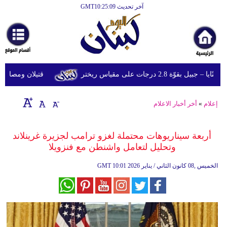
آخر تحديث GMT10:25:09
الرئيسية
أخبارعاجلة
رياضة
ة 2.8 درجات على مقياس ريختر
قتيلان ومصابون جراء 14 غارة إسرائيلية على شرق وجنو
ثقافة
إقتصاد
إعلام
»
أخر أخبار الاعلام
فن
أربعة سيناريوهات محتملة لغزو ترامب لجزيرة غرينلاند
وموسيقى
وتحليل لتعامل واشنطن مع فنزويلا
أزياء
10:01 2026 الخميس ,08 كانون الثاني / يناير
GMT
صحة
وتغذية
سياحة