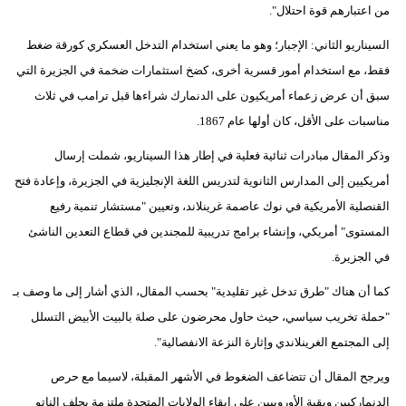
من اعتبارهم قوة احتلال".
السيناريو الثاني: الإجبار؛ وهو ما يعني استخدام التدخل العسكري كورقة ضغط
فقط، مع استخدام أمور قسرية أخرى، كضخ استثمارات ضخمة في الجزيرة التي
سبق أن عرض زعماء أمريكيون على الدنمارك شراءها قبل ترامب في ثلاث
مناسبات على الأقل، كان أولها عام 1867.
وذكر المقال مبادرات ثنائية فعلية في إطار هذا السيناريو، شملت إرسال
أمريكيين إلى المدارس الثانوية لتدريس اللغة الإنجليزية في الجزيرة، وإعادة فتح
القنصلية الأمريكية في نوك عاصمة غرينلاند، وتعيين "مستشار تنمية رفيع
المستوى" أمريكي، وإنشاء برامج تدريبية للمجندين في قطاع التعدين الناشئ
في الجزيرة.
كما أن هناك "طرق تدخل غير تقليدية" بحسب المقال، الذي أشار إلى ما وصف بـ
"حملة تخريب سياسي، حيث حاول محرضون على صلة بالبيت الأبيض التسلل
إلى المجتمع الغرينلاندي وإثارة النزعة الانفصالية".
ويرجح المقال أن تتضاعف الضغوط في الأشهر المقبلة، لاسيما مع حرص
الدنماركيين وبقية الأوروبيين على إبقاء الولايات المتحدة ملتزمة بحلف الناتو