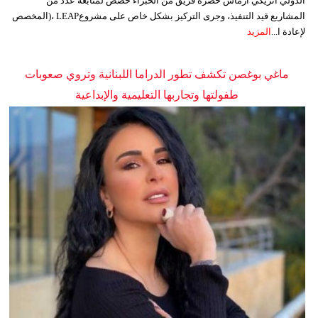
الدولي انريكي ارماس حضره فريق من الخبراء خُصِّص لمتابعة عدد من
المشاريع قيد التنفيذ، وجرى التركيز بشكل خاص على مشروعLEAP ،(المخصص
لإعادة ا...
المزيد
ماغي بوغصن تكشف تطور الدراما اللبنانية وتروي صعوبات
طفولتها وتجاربها التعليمية والإبداعية