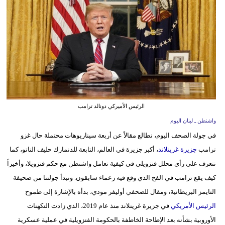
وسفر
ديكور
أخبار
إعلام
تعليم
الرئيس الأميركي دونالد ترامب
مرأة
واشنطن ـ لبنان اليوم
في جولة الصحف اليوم، نطالع مقالاً عن أربعة سيناريوهات محتملة حال غزو
أزياء
ترامب
جزيرة غرينلاند
، أكبر جزيرة في العالم، التابعة للدنمارك حليف الناتو، كما
إسلامية
نتعرف على رأي محلل فنزويلي في كيفية تعامل واشنطن مع حكم فنزويلا، وأخيراً
علوم
كيف يقع ترامب في الفخ الذي وقع فيه زعماء سابقون. ونبدأ جولتنا من صحيفة
وتكنولوجيا
التايمز البريطانية، ومقال للصحفي أوليفر مودي، بدأه بالإشارة إلى طموح
الرئيس الأمريكي
في جزيرة غرينلاند منذ عام 2019، الذي زادت التكهنات
بيئة
الأوروبية بشأنه بعد الإطاحة الخاطفة بالحكومة الفنزويلية في عملية عسكرية