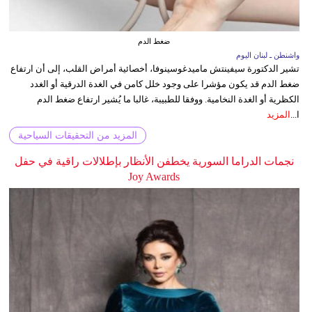
ضغط الدم
واشنطن ـ لبنان اليوم
تشير الدكتورة سيفينتش ماميدغوسينوفا، أخصائية أمراض القلب، إلى أن ارتفاع
ضغط الدم قد يكون مؤشرا على وجود خلل كامن في الغدة الدرقية أو الغدد
الكظرية أو الغدة النخامية. ووفقا للطبيبة، غالبا ما يُشير ارتفاع ضغط الدم
ا...
المزيد
المزيد من التحقيقات السياحية
نجمات الدراما السورية يخطفن الأنظار بإطلالات راقية في حفل
Joy Awards