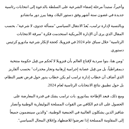
وأخيراً، ستبدأ مرحلة إضفاء الشرعية على السلطة بالدعوة إلى انتخابات رئاسية
جديدة في غضون ستة أشهر وفق دستور البلاد، وهنا يبرز دور ماتشادو.
وبالنسبة لإدارة ترامب، يُعدّ الانتقال السياسي "مسألة جدوى، لا شرعية"، بحسب
المقال الذي يرى أن الإدارة الأمريكية استخدمت فكرة "سرقة الانتخابات
الرئاسية" خلال سباق عام 2024 في فنزويلا، كحجة لإنكار شرعية مادورو كرئيس
دستوري.
"ومن هنا، بنوا سردية لإقناع العالم بأن فنزويلا لا تُحكم من قِبل حكومة منتخبة
ديمقراطياً، بل من قِبل عصابة إجرامية إرهابية وتجار مخدرات" بحسب ألفاريز
الذي أضاف أن خطاب إدارة ترامب لم يكن خطاب يدور حول فرض تغيير النظام،
بل حول تطبيق نتائج الانتخابات الرئاسية لعام 2024.
ومع ذلك، فبعد الإطاحة بمادورو، بات ترامب يشك في قدرة المعارضة على
الحصول على الدعم الكافي من القوات المسلحة البوليفارية الوطنية وأنصار
شافيز الذين يشكلون الغالبية في الجمعية الوطنية، "والذين سينضمون جميعاً
إلى المقاومة المسلحة إذا تعرضوا للاضطهاد وإغلاق المجال السياسي".