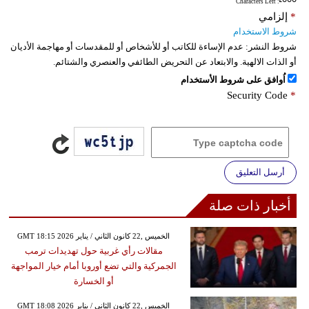
: Characters Left
*
إلزامي
شروط الاستخدام
شروط النشر:
عدم الإساءة للكاتب أو للأشخاص أو للمقدسات أو مهاجمة الأديان
أو الذات الالهية. والابتعاد عن التحريض الطائفي والعنصري والشتائم.
اُوافق على شروط الأستخدام
Security Code
*
أرسل التعليق
أخبار ذات صلة
GMT 18:15 2026 الخميس ,22 كانون الثاني / يناير
مقالات رأي غربية حول تهديدات ترمب
الجمركية والتي تضع أوروبا أمام خيار المواجهة
أو الخسارة
GMT 18:08 2026 الخميس ,22 كانون الثاني / يناير