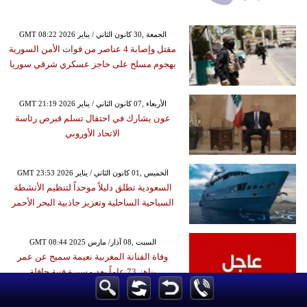
GMT 08:22 2026 الجمعة ,30 كانون الثاني / يناير
مقتل وإصابة 4 عناصر من قوات الأمن السورية
بهجوم مسلح على حاجز عسكري شرقي سوريا
GMT 21:19 2026 الأربعاء ,07 كانون الثاني / يناير
عون يشارك في احتفال تسلم قبرص رئاسة
الاتحاد الأوروبي
GMT 23:53 2026 الخميس ,01 كانون الثاني / يناير
السعودية تطلق دليلاً موحداً لتنظيم الأنشطة
السياحية الساحلية وتعزيز جاذبية البحر الأحمر
GMT 08:44 2025 السبت ,08 آذار/ مارس
وفاة الفنانة المغربية نعيمة سميح عن عمر
يناهز 73 عاماً بعد مسيرة فنية حافلة