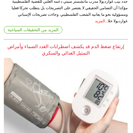
جدد بيب غوارديولا مدرب مانشستر سيتي دعمه العلني للقضية الفلسطينية
مؤكدا أن التضامن الحقيقي لا يقتصر على التصريحات بل يتطلب تحركا فعليا
ومسؤولية نحو ما يعانيه الشعب الفلسطيني. وجاءت تصريحات الإسباني
غوارديولا خلا...
المزيد
المزيد من التحقيقات السياحية
إرتفاع ضغط الدم قد يكشف اضطرابات الغدد الصماء وأمراض
التمثيل الغذائي والسكري