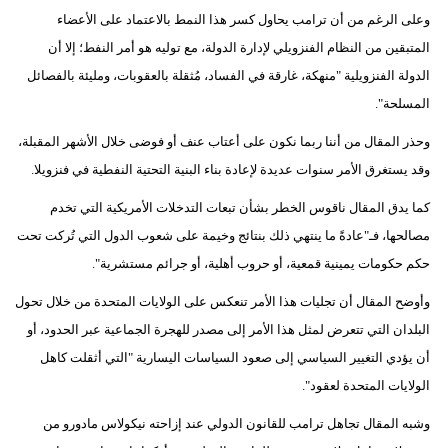
وعلى الرغم من أن ترامب يحاول كسر هذا النمط بالاعتماد على الأعضاء
المتبقين من النظام الفنزويلي لإدارة الدولة، مع توليه هو أمر النفط؛ إلا أن
الدولة الفنزويلية "منهكة، غارقة في الفساد، مُثقلة بالعقوبات، ومليئة بالفصائل
المسلحة".
وحذر المقال من أننا ربما نكون على أعتاب عنف أو فوضى خلال الأشهر المقبلة،
وقد يستغرق الأمر سنوات عديدة لإعادة بناء البنية التحتية النفطية في فنزويلا.
كما يدق المقال ناقوس الخطر بشأن تبعات التدخلات الأمريكية التي تخدم
مصالحها، فـ"عادةً ما ينتهي ذلك بنتائج وخيمة على شعوب الدول التي تُركت تحت
حكم حكومات يمينية قمعية، أو حروب أهلية، أو جرائم مستشرية".
وأوضح المقال أن تجليات هذا الأمر تنعكس على الولايات المتحدة من خلال تحول
البلدان التي تتعرض لمثل هذا الأمر إلى مصدر للهجرة الجماعية عبر الحدود، أو
أن يؤدي التغيير السياسي إلى صعود السياسات اليسارية "التي أثقلت كاهل
الولايات المتحدة لعقود".
وشبه المقال تجاهل ترامب للقانون الدولي عند إزاحته نيكولاس مادورو من