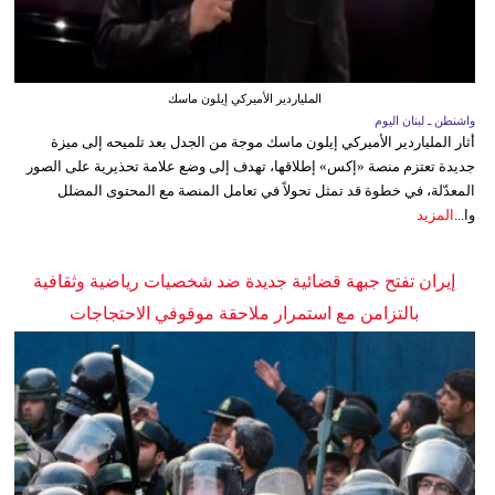
الملياردير الأميركي إيلون ماسك
واشنطن ـ لبنان اليوم
أثار الملياردير الأميركي إيلون ماسك موجة من الجدل بعد تلميحه إلى ميزة
جديدة تعتزم منصة «إكس» إطلاقها، تهدف إلى وضع علامة تحذيرية على الصور
المعدّلة، في خطوة قد تمثل تحولاً في تعامل المنصة مع المحتوى المضلل
وا...
المزيد
إيران تفتح جبهة قضائية جديدة ضد شخصيات رياضية وثقافية
بالتزامن مع استمرار ملاحقة موقوفي الاحتجاجات