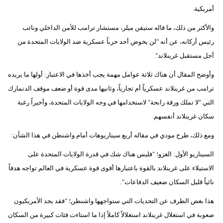
مدوَّنات
أمريكية.
أبراج
والأكثر من ذلك، ما قاله ستيفن ميلر، مستشار ترامب للأمن الداخلي ونائب
رئيس أركانه، عن أنه "لن يخوض أحد حرباً عسكرية ضد الولايات المتحدة من
فيديو
أجل مستقبل غرينلاند".
سيارات
وأوضح المقال أن هناك ثلاثة عوامل مهمة يجب أخذها في الاعتبار: أولها ما يريده
ترامب من غرينلاند عسكرياً أم تجارياً، وثانيها مدى قوة أو ضعف موقف الدنمارك
التي "لا تملك ورقة رابحة" لاستخدامها في وجه الولايات المتحدة، وأخيراً رغبة
سكان غرينلاند أنفسهم.
ومع ذلك، طرح مودي في مقاله أربع سيناريوهات أمام واشنطن في هذا الشأن:
السيناريو الأول: الغزو؛ "فليس هناك شك في قدرة الولايات المتحدة على
الاستيلاء على غرينلاند بالقوة باعتبارها أقوى قوة عسكرية في العالم تواجه هدفاً
نائياً قليل السكان ضعيف الدفاعات".
هذا بغض الطرف عن التحديات التي ستواجهها واشنطن؛ "فقد يجد الأمريكيون
صعوبة في استغلال غرينلاند استغلالاً كاملاً إذا ما استاءت فئات كبيرة من السكان