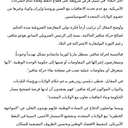
أجل البقاء" في سبيل فرض شروطه على قطاع النفط وفتحه أمام الشركات
الأمريكية، مع عدم تجديد الاتفاقيات مع الصين وروسيا وإيران وكوبا، وغيرها من
خصوم الولايات المتحدة الجيوسياسيين.
وأوضح المقال أن ترامب أرجأ فكرة تولي المعارَضة الفنزويلية سدة الحكم،
لصالح حركة شافيز الحاكمة، نسبة إلى الرئيس الفنزويلي السابق هوغو شافيز،
زعيم الثورة البوليفارية الاشتراكية في البلاد.
فبالنسبة لحركة شافيز، ستظل ماريا كورينا ماتشادو تشكل تهديداً وجودياً،
وسيعارضون إشراكها في المفاوضات أو ضمها إلى حكومة الوحدة الوطنية، "لأنها
ستعرقل أي مفاوضات عملية تصب في مصلحة بقاء حركة شافيز".
في المقابل، تحظى ديلسي رودريغيز بدعم حكام الولايات ورؤساء البلديات
والنواب الموالون لحركة شافيز، "فهم يعتقدون أن لديها فرصة لتصحيح مسار
الحكومة وبناء اتفاقيات تعاون مع الولايات المتحدة".
وبينما يواصلون الدفاع عن السيادة الوطنية، فإنهم يؤيدون التخلي عن "المواجهة
الخطيرة" مع الولايات المتحدة، وتشجيع الاستثمار الأجنبي، لاسيما في النفط
الأمريكي، لتنشيط الاقتصاد الوطني وتحسين الظروف المعيشية للسكان.