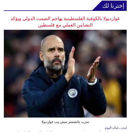
إخترنا لك
غوارديولا بالكوفية الفلسطينية يهاجم الصمت الدولي ويؤكد
التضامن العملي مع فلسطين
مدرب مانشستر سيتي بيب غوارديولا
لندن ـ لبنان اليوم