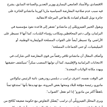
الاقتصادي، والأستاذ الجامعي اليساري ووزير التعدين والصناعة السابق، يشرح
فيه سبب عدم صلاحية المعارِضة السياسية ماريا كورينا ماتشادو الحائزة على
جائزة نوبل للسلام لقيادة بلادها في المرحلة الانتقالية.
ويقول الخبير الفينزويللي إن ماتشادو "تفتقر إلى قاعدة نفوذ مؤسسية في
البرلمان، وإلى دعم المحافظين ومكاتب رؤساء البلديات، كما أنها لا تسيطر على
الأراضي. ولا تسيطر أيضاً على القوات المسلحة البوليفارية الوطنية، أو
الميليشيات، أو حتى الجماعات المسلحة".
وأضاف المقال أن ماتشادو تلاقي رفضاً من قوى المعارضة التي شاركت في
الانتخابات البرلمانية والإقليمية، كما أن توليها المنصب مبكراً "سيكشف حقيقتها
ويهدد مكانة الولايات المتحدة".
في الوقت نفسه، اعترف ترامب بـ ديلسي رودريغيز، نائبة الرئيس نيكولاس
مادورو، رئيسة مؤقتة للبلاد ومنحها بعض المرونة، مع تهديدها بأنها "ستدفع ثمناً
باهظاً أكثر من مادورو" إذا لم تفعل "الصواب".
ويرى المحلل الفينزويلّي أن ترامب "يُفضّل التفاوض مع حكومة ضعيفة تُكافح من