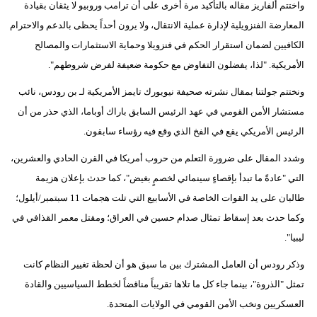
واختتم ألفاريز مقاله بالتأكيد مرة أخرى على أن ترامب وروبيو لا يثقان بقيادة
المعارضة الفنزويلية لإدارة عملية الانتقال، ولا يرون أحداً يحظى بالدعم والاحترام
الكافيين لضمان استقرار الحكم في فنزويلا وحماية الاستثمارات والمصالح
الأمريكية. "لذا، يفضلون التفاوض مع حكومة ضعيفة لفرض شروطهم".
ونختتم جولتنا بمقال نشرته صحيفة نيويورك تايمز الأمريكية لـ بن رودس، نائب
مستشار الأمن القومي في عهد الرئيس السابق باراك أوباما، الذي حذر من أن
الرئيس الأمريكي يقع في الفخ الذي وقع فيه رؤساء سابقون.
وشدد المقال على ضرورة التعلم من حروب أمريكا في القرن الحادي والعشرين،
التي "عادةً ما تبدأ بإقصاءٍ سينمائي لخصمٍ بغيض"، كما حدث بإعلان هزيمة
طالبان على يد القوات الخاصة في الأسابيع التي تلت هجمات 11 سبتمبر/أيلول؛
وكما حدث بعد إسقاط تمثال صدام حسين في العراق؛ ومقتل معمر القذافي في
ليبيا".
وذكر رودس أن العامل المشترك بين ما سبق هو أن لحظة تغيير النظام كانت
تمثل "الذروة"، بينما جاء كل ما تلاها تقريباً مناقضاً لخطط السياسيين والقادة
العسكريين ونخب الأمن القومي في الولايات المتحدة.