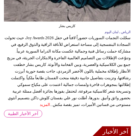
كاريس بشار
الرياض ـ لبنان اليوم
سجّلت النجمات السوريات حضوراً لافتاً في حفل Joy Awards 2026، حيث تحولت
السجادة البنفسجية إلى مساحة استعراض للأناقة الراقية والذوق الرفيع، في
مشاركة حملت رسائل فنية وجمالية عكست مكانة الدراما السورية عربياً.
وتنوّعت الإطلالات بين التصاميم العالمية الفاخرة والابتكارات الجريئة، في مزيج
جمع بين الكلاسيكية والعصرية، وبين الفخامة والأنوثة. كاريس بشار خطفت
الأنظار بإطلالة مخملية باللون الأخضر الزمردي، جاءت بقصة حورية أبرزت
رشاقتها، وتزينت بتفاصيل جانبية دقيقة منحت الفستان طابعاً ملكياً. واكتملت
إطلالتها بمجوهرات فاخرة ولمسات جمالية اعتمدت على مكياج سموكي
وتسريحة شعر كلاسيكية مرفوعة، لتحتفل بفوزها بجائزة أفضل ممثلة عربية
بحضور واثق وأنيق. بدورها، أطلت نور علي بفستان كلوش داكن بتصميم أنثوي
مستوحى من فساتين الأميرات، تميز بقصة مكش...
المزيد
آخر الأخبار الطبية
آخر الأخبار