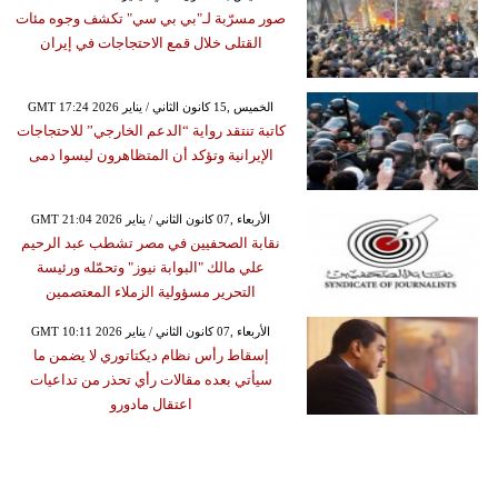
صور مسرّبة لـ"بي بي سي" تكشف وجوه مئات
القتلى خلال قمع الاحتجاجات في إيران
GMT 17:24 2026 الخميس ,15 كانون الثاني / يناير
كاتبة تنتقد رواية “الدعم الخارجي” للاحتجاجات
الإيرانية وتؤكد أن المتظاهرون ليسوا دمى
GMT 21:04 2026 الأربعاء ,07 كانون الثاني / يناير
نقابة الصحفيين في مصر تشطب عبد الرحيم
علي مالك "البوابة نيوز" وتحمّله ورئيسة
التحرير مسؤولية الزملاء المعتصمين
GMT 10:11 2026 الأربعاء ,07 كانون الثاني / يناير
إسقاط رأس نظام ديكتاتوري لا يضمن ما
سيأتي بعده مقالات رأي تحذر من تداعيات
اعتقال مادورو