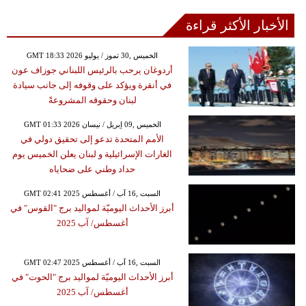
الأخبار الأكثر قراءة
GMT 18:33 2026 الخميس ,30 تموز / يوليو
أردوغان يرحب بالرئيس اللبناني جوزاف عون
في أنقرة ويؤكد على وقوفه إلى جانب سيادة
لبنان وحقوقه المشروعةً
GMT 01:33 2026 الخميس ,09 إبريل / نيسان
الأمم المتحدة تدعو إلى تحقيق دولي في
الغارات الإسرائيلية و لبنان يعلن الخميس يوم
حداد وطني على ضحاياه
GMT 02:41 2025 السبت ,16 آب / أغسطس
أبرز الأحداث اليوميّة لمواليد برج "القوس" في
أغسطس/ آب 2025
GMT 02:47 2025 السبت ,16 آب / أغسطس
أبرز الأحداث اليوميّة لمواليد برج "الحوت" في
أغسطس/ آب 2025