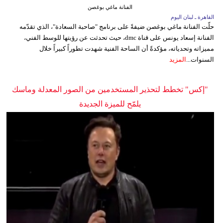
الفنانة ماغي بوغصن
القاهرة ـ لبنان اليوم
حلّت الفنانة ماغي بوغصن ضيفةً على برنامج "صاحبة السعادة"، الذي تقدّمه
الفنانة إسعاد يونس على قناة dmc، حيث تحدثت عن رؤيتها للوسط الفني،
مميزاته وتحدياته، مؤكدةً أن الساحة الفنية شهدت تطوراً كبيراً خلال
السنوات...
المزيد
"إكس" تخطط لتحذير المستخدمين من الصور المعدلة وماسك
يلمّح للميزة الجديدة