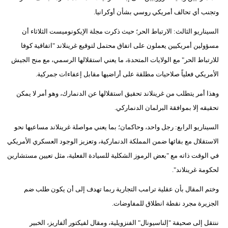
وتجنب أي تحالف أمريكي روسي بشأن أوكرانيا.
السيناريو الثالث: الارتباط الحر؛ حيث ذكرت مجلة الإيكونوميست الثلاثاء أن
مسؤولين أمريكيين يعملون على اتفاق محتمل لتوقيع غرينلاند "اتفاقية كوفا
للارتباط الحر" مع الولايات المتحدة، ما يعني استقلالها الرسمي، مع منح الجيش
الأمريكي فعلياً صلاحيات مطلقة على أراضيها مقابل إعفاءات جمركية.
وهذا أمر يتطلب من غرينلاند تحقيق استقلالها عن الدنمارك، وهو أمر لا يمكن
تحقيقه إلا بموافقة البرلمان الدنماركي.
السيناريو الرابع: رجل واحد، وحاكمان؛ بما يعني مواصلة غرينلاند مساعيها نحو
الاستقلال مع بقائها ضمن المملكة الدنماركية، وتعزيز الوجود العسكري الأمريكي
في الوقت ذاته مع "بعض الرموز الشكلية للسيادة الفعلية، مثل تعيين مستشارين
لحكومة غرينلاند".
وختم المقال بأن عقلية ترامب التجارية ربما تهدف إلى أن يكون طلب ضم
الجزيرة مجرد نقطة انطلاق للمفاوضات.
ننتقل إلى صحيفة "إلناسيونال" الفنزويلية، ومقال لفيكتور ألفاريز، الخبير