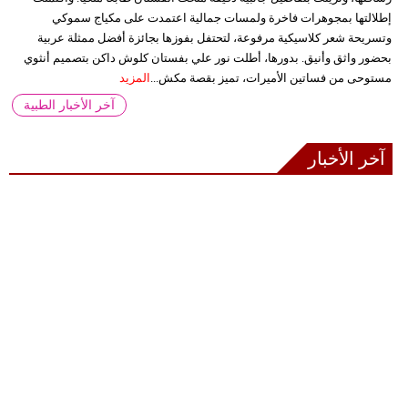
إطلالتها بمجوهرات فاخرة ولمسات جمالية اعتمدت على مكياج سموكي
وتسريحة شعر كلاسيكية مرفوعة، لتحتفل بفوزها بجائزة أفضل ممثلة عربية
بحضور واثق وأنيق. بدورها، أطلت نور علي بفستان كلوش داكن بتصميم أنثوي
مستوحى من فساتين الأميرات، تميز بقصة مكش...
المزيد
آخر الأخبار الطبية
آخر الأخبار