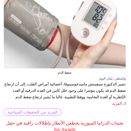
ضغط الدم
واشنطن ـ لبنان اليوم
تشير الدكتورة سيفينتش ماميدغوسينوفا، أخصائية أمراض القلب، إلى أن ارتفاع
ضغط الدم قد يكون مؤشرا على وجود خلل كامن في الغدة الدرقية أو الغدد
الكظرية أو الغدة النخامية. ووفقا للطبيبة، غالبا ما يُشير ارتفاع ضغط الدم
ا...
المزيد
المزيد من التحقيقات السياحية
نجمات الدراما السورية يخطفن الأنظار بإطلالات راقية في حفل
Joy Awards