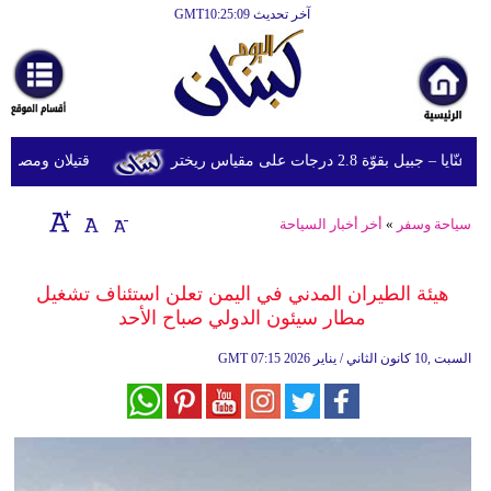
آخر تحديث GMT10:25:09
الرئيسية
أخبارعاجلة
رياضة
وّة 2.8 درجات على مقياس ريختر
قتيلان ومصابون جراء 14 غارة إسرائيلية على شرق و
ثقافة
إقتصاد
سياحة وسفر
»
أخر أخبار السياحة
فن
هيئة الطيران المدني في اليمن تعلن استئناف تشغيل
وموسيقى
مطار سيئون الدولي صباح الأحد
أزياء
07:15 2026 السبت ,10 كانون الثاني / يناير
GMT
صحة
وتغذية
سياحة