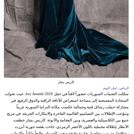
كاريس بشار
الرياض ـ لبنان اليوم
سجّلت النجمات السوريات حضوراً لافتاً في حفل Joy Awards 2026، حيث تحولت
السجادة البنفسجية إلى مساحة استعراض للأناقة الراقية والذوق الرفيع، في
مشاركة حملت رسائل فنية وجمالية عكست مكانة الدراما السورية عربياً.
وتنوّعت الإطلالات بين التصاميم العالمية الفاخرة والابتكارات الجريئة، في مزيج
جمع بين الكلاسيكية والعصرية، وبين الفخامة والأنوثة. كاريس بشار خطفت
الأنظار بإطلالة مخملية باللون الأخضر الزمردي، جاءت بقصة حورية أبرزت
رشاقتها، وتزينت بتفاصيل جانبية دقيقة منحت الفستان طابعاً ملكياً. واكتملت