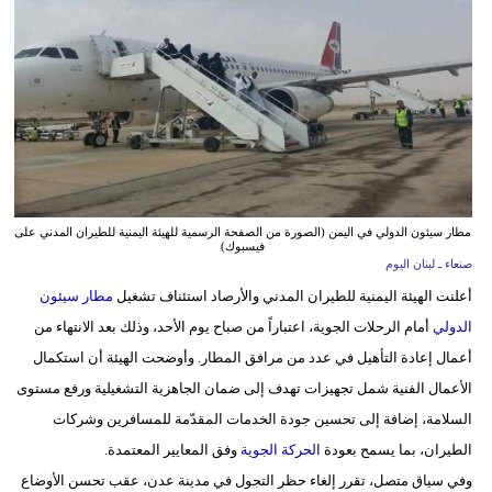
وسفر
ديكور
أخبار
إعلام
تعليم
مطار سيئون الدولي في اليمن (الصورة من الصفحة الرسمية للهيئة اليمنية للطيران المدني على
فيسبوك)
مرأة
صنعاء ـ لبنان اليوم
أعلنت الهيئة اليمنية للطيران المدني والأرصاد استئناف تشغيل
مطار سيئون
أزياء
الدولي
أمام الرحلات الجوية، اعتباراً من صباح يوم الأحد، وذلك بعد الانتهاء من
إسلامية
أعمال إعادة التأهيل في عدد من مرافق المطار. وأوضحت الهيئة أن استكمال
علوم
الأعمال الفنية شمل تجهيزات تهدف إلى ضمان الجاهزية التشغيلية ورفع مستوى
وتكنولوجيا
السلامة، إضافة إلى تحسين جودة الخدمات المقدّمة للمسافرين وشركات
الطيران، بما يسمح بعودة
الحركة الجوية
وفق المعايير المعتمدة.
بيئة
وفي سياق متصل، تقرر إلغاء حظر التجول في مدينة عدن، عقب تحسن الأوضاع