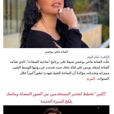
الفنانة ماغي بوغصن
القاهرة ـ لبنان اليوم
حلّت الفنانة ماغي بوغصن ضيفةً على برنامج "صاحبة السعادة"، الذي تقدّمه
الفنانة إسعاد يونس على قناة dmc، حيث تحدثت عن رؤيتها للوسط الفني،
مميزاته وتحدياته، مؤكدةً أن الساحة الفنية شهدت تطوراً كبيراً خلال
السنوات...
المزيد
"إكس" تخطط لتحذير المستخدمين من الصور المعدلة وماسك
يلمّح للميزة الجديدة