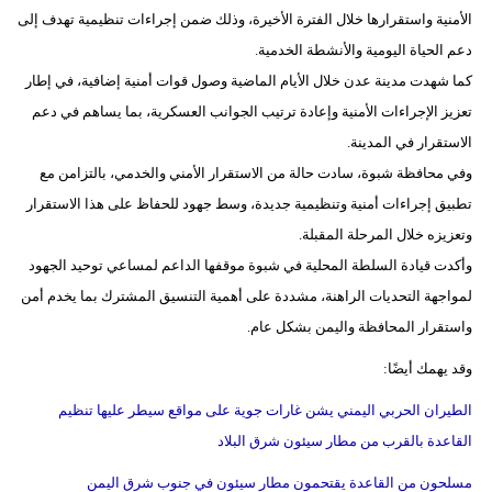
مدوَّنات
الأمنية واستقرارها خلال الفترة الأخيرة، وذلك ضمن إجراءات تنظيمية تهدف إلى
دعم الحياة اليومية والأنشطة الخدمية.
أبراج
كما شهدت مدينة عدن خلال الأيام الماضية وصول قوات أمنية إضافية، في إطار
فيديو
تعزيز الإجراءات الأمنية وإعادة ترتيب الجوانب العسكرية، بما يساهم في دعم
الاستقرار في المدينة.
سيارات
وفي محافظة شبوة، سادت حالة من الاستقرار الأمني والخدمي، بالتزامن مع
تطبيق إجراءات أمنية وتنظيمية جديدة، وسط جهود للحفاظ على هذا الاستقرار
وتعزيزه خلال المرحلة المقبلة.
وأكدت قيادة السلطة المحلية في شبوة موقفها الداعم لمساعي توحيد الجهود
لمواجهة التحديات الراهنة، مشددة على أهمية التنسيق المشترك بما يخدم أمن
واستقرار المحافظة واليمن بشكل عام.
وقد يهمك أيضًا:
الطيران الحربي اليمني يشن غارات جوية على مواقع سيطر عليها تنظيم
القاعدة بالقرب من مطار سيئون شرق البلاد
مسلحون من القاعدة يقتحمون مطار سيئون في جنوب شرق اليمن