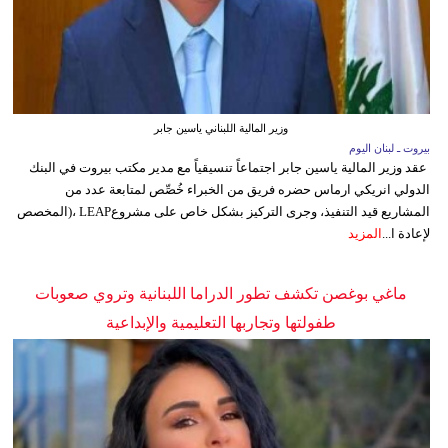
وزير المالية اللبناني ياسين جابر
بيروت ـ لبنان اليوم
عقد وزير المالية ياسين جابر اجتماعاً تنسيقياً مع مدير مكتب بيروت في البنك
الدولي انريكي ارماس حضره فريق من الخبراء خُصِّص لمتابعة عدد من
المشاريع قيد التنفيذ، وجرى التركيز بشكل خاص على مشروعLEAP ،(المخصص
لإعادة ا...
المزيد
ماغي بوغصن تكشف تطور الدراما اللبنانية وتروي صعوبات
طفولتها وتجاربها التعليمية والإبداعية