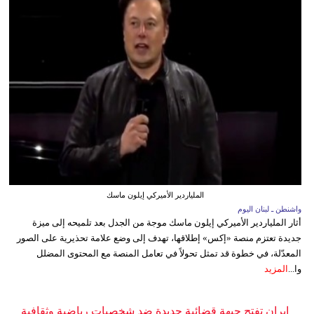
الملياردير الأميركي إيلون ماسك
واشنطن ـ لبنان اليوم
أثار الملياردير الأميركي إيلون ماسك موجة من الجدل بعد تلميحه إلى ميزة
جديدة تعتزم منصة «إكس» إطلاقها، تهدف إلى وضع علامة تحذيرية على الصور
المعدّلة، في خطوة قد تمثل تحولاً في تعامل المنصة مع المحتوى المضلل
وا...
المزيد
إيران تفتح جبهة قضائية جديدة ضد شخصيات رياضية وثقافية