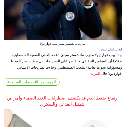
مدرب مانشستر سيتي بيب غوارديولا
لندن ـ لبنان اليوم
جدد بيب غوارديولا مدرب مانشستر سيتي دعمه العلني للقضية الفلسطينية
مؤكدا أن التضامن الحقيقي لا يقتصر على التصريحات بل يتطلب تحركا فعليا
ومسؤولية نحو ما يعانيه الشعب الفلسطيني. وجاءت تصريحات الإسباني
غوارديولا خلا...
المزيد
المزيد من التحقيقات السياحية
إرتفاع ضغط الدم قد يكشف اضطرابات الغدد الصماء وأمراض
التمثيل الغذائي والسكري