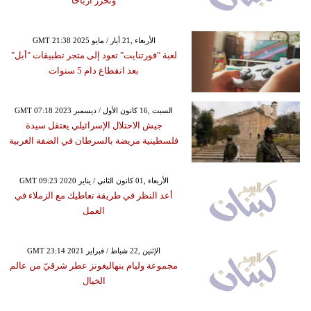
وتحرز أرباحًا
GMT 21:38 2025 الأربعاء ,21 أيار / مايو
لعبة "فورتنايت" تعود إلى متجر تطبيقات "أبل"
بعد انقطاع دام 5 سنوات
GMT 07:18 2023 السبت ,16 كانون الأول / ديسمبر
جيش الاحتلال الإسرائيلي يعتقل سيدة
فلسطينية مريضة بالسرطان في الضفة الغربية
GMT 09:23 2020 الأربعاء ,01 كانون الثاني / يناير
أعد النظر في طريقة تعاطيك مع الزملاء في
العمل
GMT 23:14 2021 الإثنين ,22 شباط / فبراير
مجموعة وليام بنهاليغونز عطر شرقيّ من عالم
الخيال