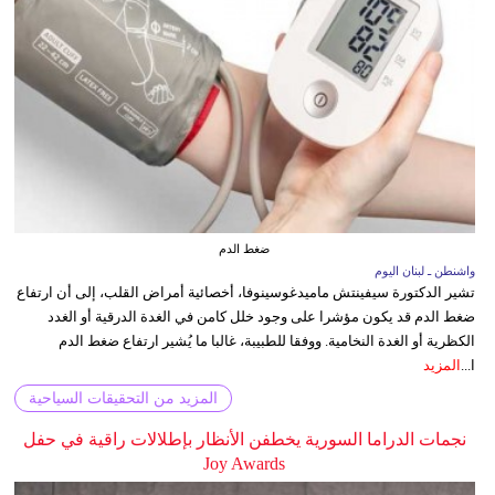
ضغط الدم
واشنطن ـ لبنان اليوم
تشير الدكتورة سيفينتش ماميدغوسينوفا، أخصائية أمراض القلب، إلى أن ارتفاع
ضغط الدم قد يكون مؤشرا على وجود خلل كامن في الغدة الدرقية أو الغدد
الكظرية أو الغدة النخامية. ووفقا للطبيبة، غالبا ما يُشير ارتفاع ضغط الدم
ا...
المزيد
المزيد من التحقيقات السياحية
نجمات الدراما السورية يخطفن الأنظار بإطلالات راقية في حفل
Joy Awards