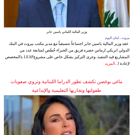
وزير المالية اللبناني ياسين جابر
بيروت ـ لبنان اليوم
عقد وزير المالية ياسين جابر اجتماعاً تنسيقياً مع مدير مكتب بيروت في البنك
الدولي انريكي ارماس حضره فريق من الخبراء خُصِّص لمتابعة عدد من
المشاريع قيد التنفيذ، وجرى التركيز بشكل خاص على مشروعLEAP ،(المخصص
لإعادة ا...
المزيد
ماغي بوغصن تكشف تطور الدراما اللبنانية وتروي صعوبات
طفولتها وتجاربها التعليمية والإبداعية