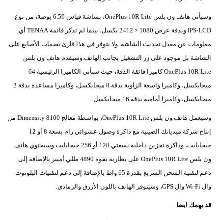
مدوَّنات
وسيأتي هاتف ون بلس OnePlus 10R Lite، بشاشة قياس 6.59 بوصة، من نوع
أبراج
IPS-LCD وبدقة عرض 1080 × 2412 بكسل، بينما لم تذكر قائمة TENAA أي
معلومات عن معدل تحديث الشاشة. ولا يتوفر في هذا قارئ بصمات الأصابع على
فيديو
الشاشة بل موجود على زر التشغيل بجانب الهاتف.وسيقدم هاتف ون بلس
سيارات
OnePlus 10R Lite كاميرا فائقة الدقة، حيث ستأتي الكاميرا الرئيسية 64
ميجابكسل، وكاميرا واسعة الزاوية بدقة 8 ميجابكسل، وكاميرا مساعدة بدقة 2
ميجابكسل، وكاميرا أمامية بدقة 16 ميجابكسل.
وسيعمل هاتف ون بلس OnePlus 10R Lite، بواسطة معالج Dimensity 8100 من
إنتاج شركة ميدياتك الصينية مع ذاكرة وصول عشوائي رام بسعة 8 أو 12
جيجابايت، وذاكرة تخزين داخلية بسعتي 128 أو 256 جيجابايت.وسيحتوي هاتف
ون بلس OnePlus 10R Lite على بطارية بقوة 4890 مللي أمبير بالإضافة إلى
دعم لتقنية الشحن السريع بقدرة 65 واط بالإضافة إلى دعم لتقنيات البلوتوث
وال Wi-Fi وال GPS، وسيتوفر الهاتف باللون الأزرق والرمادي.
قد يهمك ايضا