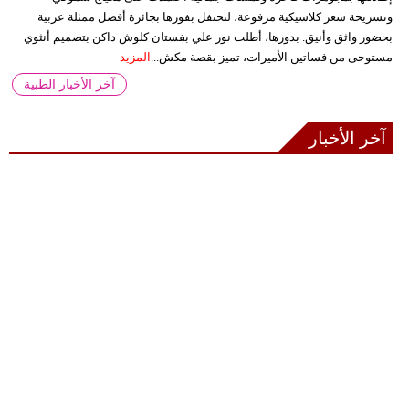
وتسريحة شعر كلاسيكية مرفوعة، لتحتفل بفوزها بجائزة أفضل ممثلة عربية
بحضور واثق وأنيق. بدورها، أطلت نور علي بفستان كلوش داكن بتصميم أنثوي
مستوحى من فساتين الأميرات، تميز بقصة مكش...
المزيد
آخر الأخبار الطبية
آخر الأخبار