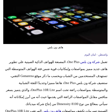
وسفر
ديكور
أخبار
إعلام
تعليم
هاتف ون بلس
واشنطن - لبنان اليوم
مرأة
تعمل
شركة ون بلس
One Plus، المصنعة للهواتف الذكية الصينية على تطوير
أزياء
هاتف جديد مميز بمواصفات وإمكانيات قوية ضمن فئة الهواتف المتوسطة التي
إسلامية
تستهدف المستخدمين من الشباب.وبحسب ما ذكر موقع Gsmarena التقني،
ستضيف شركة ون بلس One Plus، هاتفا مميزا وجديدًا للفئة الشبابية
علوم
والمتوسطة بمواصفات رائعة تحت اسم OnePlus 10R Lite، والذي يتميز بسعر
وتكنولوجيا
منافس مقابل المواصفات الرائعة التي يقدمها حيث أنه من أبرز إمكاناته أنه
بيئة
سيأتي بمعالج من نوع Dimensity 8100 من إنتاج شركة ميدياتك
الصينية.تسريبات تكشف مواصفات
هاتف ون بلس
المرتقب OnePlus 10R Lite