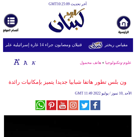
آخر تحديث GMT10:25:09
الرئيسية
أخبارعاجلة
رياضة
قتيلان ومصابون جراء 14 غارة إسرائيلية على شرق وجنوب لبنان
ثقافة
إقتصاد
علوم-وتكنولوجيا
»
هاتف محمول
فن
ون بلس تطور هاتفا شبابيا جديدا يتميز بإمكانيات رائدة
وموسيقى
11:49 2022 الأحد ,10 تموز / يوليو
GMT
أزياء
صحة
وتغذية
سياحة