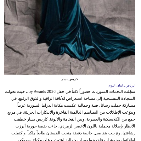
كاريس بشار
الرياض ـ لبنان اليوم
سجّلت النجمات السوريات حضوراً لافتاً في حفل Joy Awards 2026، حيث تحولت
السجادة البنفسجية إلى مساحة استعراض للأناقة الراقية والذوق الرفيع، في
مشاركة حملت رسائل فنية وجمالية عكست مكانة الدراما السورية عربياً.
وتنوّعت الإطلالات بين التصاميم العالمية الفاخرة والابتكارات الجريئة، في مزيج
جمع بين الكلاسيكية والعصرية، وبين الفخامة والأنوثة. كاريس بشار خطفت
الأنظار بإطلالة مخملية باللون الأخضر الزمردي، جاءت بقصة حورية أبرزت
رشاقتها، وتزينت بتفاصيل جانبية دقيقة منحت الفستان طابعاً ملكياً. واكتملت
إطلالتها بمجوهرات فاخرة ولمسات جمالية اعتمدت على مكياج سموكي