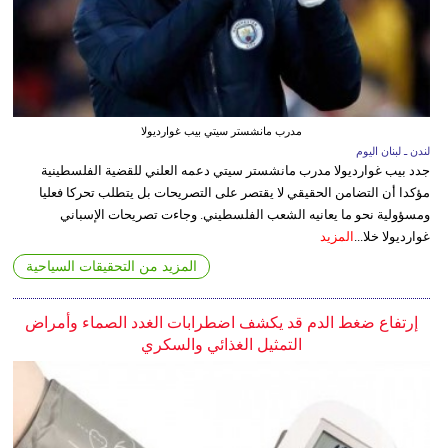
مدرب مانشستر سيتي بيب غوارديولا
لندن ـ لبنان اليوم
جدد بيب غوارديولا مدرب مانشستر سيتي دعمه العلني للقضية الفلسطينية
مؤكدا أن التضامن الحقيقي لا يقتصر على التصريحات بل يتطلب تحركا فعليا
ومسؤولية نحو ما يعانيه الشعب الفلسطيني. وجاءت تصريحات الإسباني
غوارديولا خلا...
المزيد
المزيد من التحقيقات السياحية
إرتفاع ضغط الدم قد يكشف اضطرابات الغدد الصماء وأمراض
التمثيل الغذائي والسكري