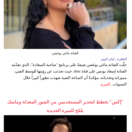
الفنانة ماغي بوغصن
القاهرة ـ لبنان اليوم
حلّت الفنانة ماغي بوغصن ضيفةً على برنامج "صاحبة السعادة"، الذي تقدّمه
الفنانة إسعاد يونس على قناة dmc، حيث تحدثت عن رؤيتها للوسط الفني،
مميزاته وتحدياته، مؤكدةً أن الساحة الفنية شهدت تطوراً كبيراً خلال
السنوات...
المزيد
"إكس" تخطط لتحذير المستخدمين من الصور المعدلة وماسك
يلمّح للميزة الجديدة