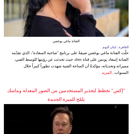
الفنانة ماغي بوغصن
القاهرة ـ لبنان اليوم
حلّت الفنانة ماغي بوغصن ضيفةً على برنامج "صاحبة السعادة"، الذي تقدّمه
الفنانة إسعاد يونس على قناة dmc، حيث تحدثت عن رؤيتها للوسط الفني،
مميزاته وتحدياته، مؤكدةً أن الساحة الفنية شهدت تطوراً كبيراً خلال
السنوات...
المزيد
"إكس" تخطط لتحذير المستخدمين من الصور المعدلة وماسك
يلمّح للميزة الجديدة