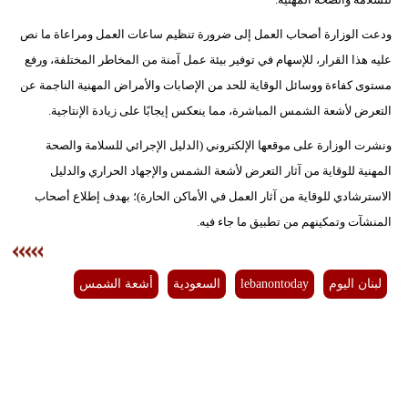
مدوَّنات
ودعت الوزارة أصحاب العمل إلى ضرورة تنظيم ساعات العمل ومراعاة ما نص
أبراج
عليه هذا القرار، للإسهام في توفير بيئة عمل آمنة من المخاطر المختلفة، ورفع
مستوى كفاءة ووسائل الوقاية للحد من الإصابات والأمراض المهنية الناجمة عن
فيديو
التعرض لأشعة الشمس المباشرة، مما ينعكس إيجابًا على زيادة الإنتاجية.
سيارات
ونشرت الوزارة على موقعها الإلكتروني (الدليل الإجرائي للسلامة والصحة
المهنية للوقاية من آثار التعرض لأشعة الشمس والإجهاد الحراري والدليل
الاسترشادي للوقاية من آثار العمل في الأماكن الحارة)؛ بهدف إطلاع أصحاب
المنشآت وتمكينهم من تطبيق ما جاء فيه.
لبنان اليوم
lebanontoday
السعودية
أشعة الشمس