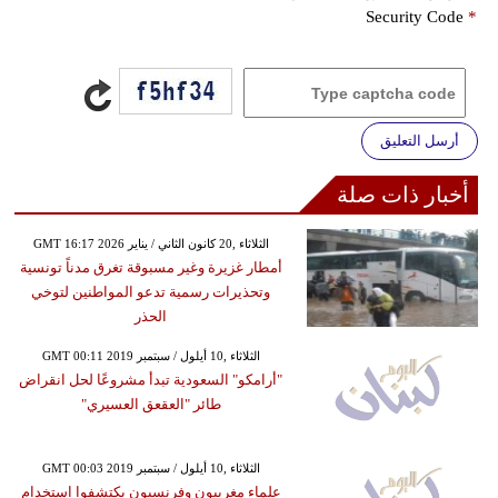
Security Code
*
أرسل التعليق
أخبار ذات صلة
GMT 16:17 2026 الثلاثاء ,20 كانون الثاني / يناير
أمطار غزيرة وغير مسبوقة تغرق مدناً تونسية
وتحذيرات رسمية تدعو المواطنين لتوخي
الحذر
GMT 00:11 2019 الثلاثاء ,10 أيلول / سبتمبر
"أرامكو" السعودية تبدأ مشروعًا لحل انقراض
طائر "العقعق العسيري"
GMT 00:03 2019 الثلاثاء ,10 أيلول / سبتمبر
علماء مغربيون وفرنسيون يكتشفوا استخدام