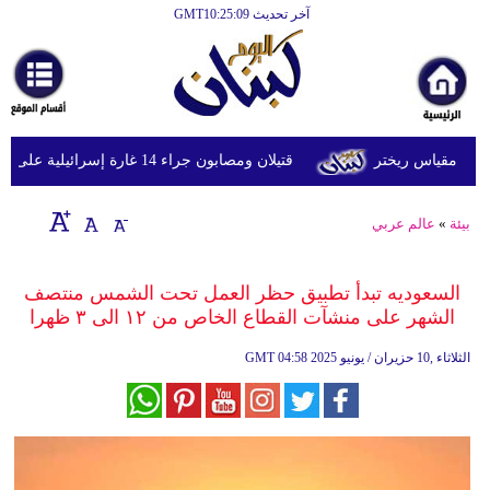
آخر تحديث GMT10:25:09
الرئيسية
أخبارعاجلة
رياضة
قتيلان ومصابون جراء 14 غارة إسرائيلية على شرق وجنوب لبنان
ثقافة
إقتصاد
بيئة
»
عالم عربي
فن
السعوديه تبدأ تطبيق حظر العمل تحت الشمس منتصف
وموسيقى
الشهر على منشآت القطاع الخاص من ١٢ الى ٣ ظهرا
أزياء
04:58 2025 الثلاثاء ,10 حزيران / يونيو
GMT
صحة
وتغذية
سياحة