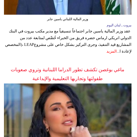
وزير المالية اللبناني ياسين جابر
بيروت ـ لبنان اليوم
عقد وزير المالية ياسين جابر اجتماعاً تنسيقياً مع مدير مكتب بيروت في البنك
الدولي انريكي ارماس حضره فريق من الخبراء خُصِّص لمتابعة عدد من
المشاريع قيد التنفيذ، وجرى التركيز بشكل خاص على مشروعLEAP ،(المخصص
لإعادة ا...
المزيد
ماغي بوغصن تكشف تطور الدراما اللبنانية وتروي صعوبات
طفولتها وتجاربها التعليمية والإبداعية