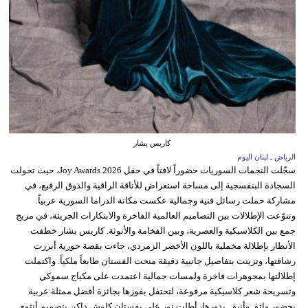
كاريس بشار
الرياض ـ لبنان اليوم
سجّلت النجمات السوريات حضوراً لافتاً في حفل Joy Awards 2026، حيث تحولت
السجادة البنفسجية إلى مساحة استعراض للأناقة الراقية والذوق الرفيع، في
مشاركة حملت رسائل فنية وجمالية عكست مكانة الدراما السورية عربياً.
وتنوّعت الإطلالات بين التصاميم العالمية الفاخرة والابتكارات الجريئة، في مزيج
جمع بين الكلاسيكية والعصرية، وبين الفخامة والأنوثة. كاريس بشار خطفت
الأنظار بإطلالة مخملية باللون الأخضر الزمردي، جاءت بقصة حورية أبرزت
رشاقتها، وتزينت بتفاصيل جانبية دقيقة منحت الفستان طابعاً ملكياً. واكتملت
إطلالتها بمجوهرات فاخرة ولمسات جمالية اعتمدت على مكياج سموكي
وتسريحة شعر كلاسيكية مرفوعة، لتحتفل بفوزها بجائزة أفضل ممثلة عربية
بحضور واثق وأنيق. بدورها، أطلت نور علي بفستان كلوش داكن بتصميم أنثوي