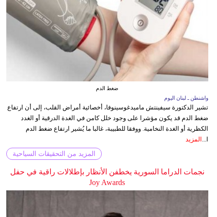
ضغط الدم
واشنطن ـ لبنان اليوم
تشير الدكتورة سيفينتش ماميدغوسينوفا، أخصائية أمراض القلب، إلى أن ارتفاع
ضغط الدم قد يكون مؤشرا على وجود خلل كامن في الغدة الدرقية أو الغدد
الكظرية أو الغدة النخامية. ووفقا للطبيبة، غالبا ما يُشير ارتفاع ضغط الدم
ا...
المزيد
المزيد من التحقيقات السياحية
نجمات الدراما السورية يخطفن الأنظار بإطلالات راقية في حفل
Joy Awards