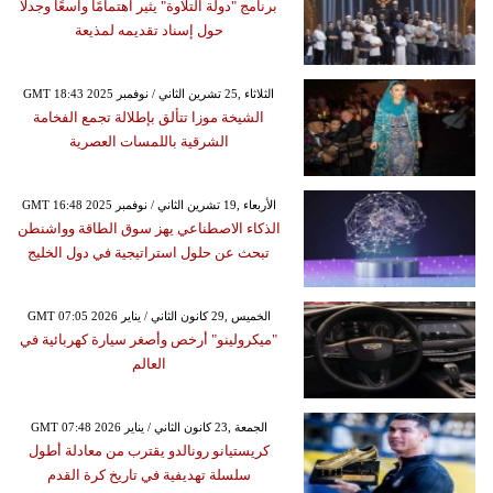
برنامج "دولة التلاوة" يثير اهتمامًا واسعًا وجدلاً
حول إسناد تقديمه لمذيعة
GMT 18:43 2025 الثلاثاء ,25 تشرين الثاني / نوفمبر
الشيخة موزا تتألق بإطلالة تجمع الفخامة
الشرقية باللمسات العصرية
GMT 16:48 2025 الأربعاء ,19 تشرين الثاني / نوفمبر
الذكاء الاصطناعي يهز سوق الطاقة وواشنطن
تبحث عن حلول استراتيجية في دول الخليج
GMT 07:05 2026 الخميس ,29 كانون الثاني / يناير
"ميكرولينو" أرخص وأصغر سيارة كهربائية في
العالم
GMT 07:48 2026 الجمعة ,23 كانون الثاني / يناير
كريستيانو رونالدو يقترب من معادلة أطول
سلسلة تهديفية في تاريخ كرة القدم