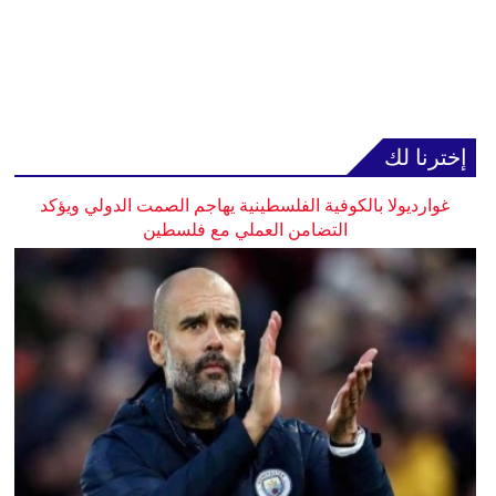
إخترنا لك
غوارديولا بالكوفية الفلسطينية يهاجم الصمت الدولي ويؤكد
التضامن العملي مع فلسطين