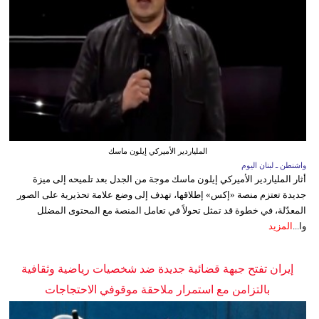
الملياردير الأميركي إيلون ماسك
واشنطن ـ لبنان اليوم
أثار الملياردير الأميركي إيلون ماسك موجة من الجدل بعد تلميحه إلى ميزة
جديدة تعتزم منصة «إكس» إطلاقها، تهدف إلى وضع علامة تحذيرية على الصور
المعدّلة، في خطوة قد تمثل تحولاً في تعامل المنصة مع المحتوى المضلل
وا...
المزيد
إيران تفتح جبهة قضائية جديدة ضد شخصيات رياضية وثقافية
بالتزامن مع استمرار ملاحقة موقوفي الاحتجاجات