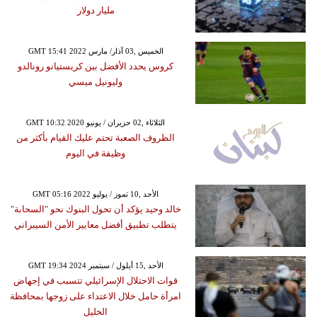
مليار دولار
GMT 15:41 2022 الخميس ,03 آذار/ مارس
كروس يحدد الأفضل بين كريستيانو رونالدو
وليونيل ميسي
GMT 10:32 2020 الثلاثاء ,02 حزيران / يونيو
الظروف الصعبة تحتم عليك القيام بأكثر من
وظيفة في اليوم
GMT 05:16 2022 الأحد ,10 تموز / يوليو
خالد وحيد يؤكد أن تحول البنوك نحو "السحابة"
يتطلب تطبيق أفضل معايير الأمن السيبراني
GMT 19:34 2024 الأحد ,15 أيلول / سبتمبر
قوات الاحتلال الإسرائيلي تتسبب في إجهاض
امرأة حامل خلال الاعتداء على زوجها بمحافظة
الخليل