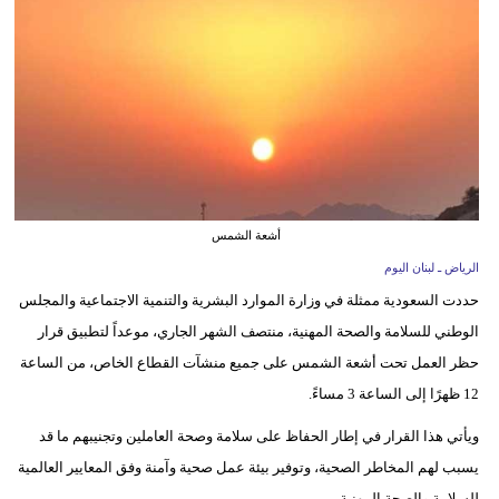
وسفر
ديكور
أخبار
إعلام
تعليم
أشعة الشمس
مرأة
الرياض ـ لبنان اليوم
حددت السعودية ممثلة في وزارة الموارد البشرية والتنمية الاجتماعية والمجلس
أزياء
الوطني للسلامة والصحة المهنية، منتصف الشهر الجاري، موعداً لتطبيق قرار
إسلامية
حظر العمل تحت أشعة الشمس على جميع منشآت القطاع الخاص، من الساعة
علوم
12 ظهرًا إلى الساعة 3 مساءً.
وتكنولوجيا
ويأتي هذا القرار في إطار الحفاظ على سلامة وصحة العاملين وتجنيبهم ما قد
بيئة
يسبب لهم المخاطر الصحية، وتوفير بيئة عمل صحية وآمنة وفق المعايير العالمية
للسلامة والصحة المهنية.