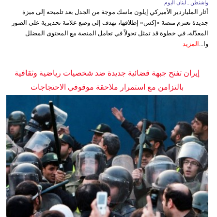
واشنطن ـ لبنان اليوم
أثار الملياردير الأميركي إيلون ماسك موجة من الجدل بعد تلميحه إلى ميزة
جديدة تعتزم منصة «إكس» إطلاقها، تهدف إلى وضع علامة تحذيرية على الصور
المعدّلة، في خطوة قد تمثل تحولاً في تعامل المنصة مع المحتوى المضلل
وا...
المزيد
إيران تفتح جبهة قضائية جديدة ضد شخصيات رياضية وثقافية
بالتزامن مع استمرار ملاحقة موقوفي الاحتجاجات