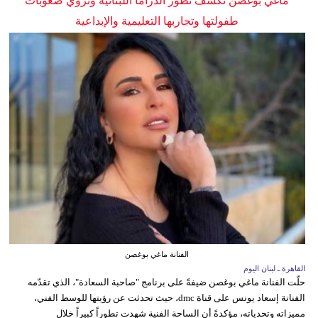
ماغي بوغصن تكشف تطور الدراما اللبنانية وتروي صعوبات
طفولتها وتجاربها التعليمية والإبداعية
الفنانة ماغي بوغصن
القاهرة ـ لبنان اليوم
حلّت الفنانة ماغي بوغصن ضيفةً على برنامج "صاحبة السعادة"، الذي تقدّمه
الفنانة إسعاد يونس على قناة dmc، حيث تحدثت عن رؤيتها للوسط الفني،
مميزاته وتحدياته، مؤكدةً أن الساحة الفنية شهدت تطوراً كبيراً خلال