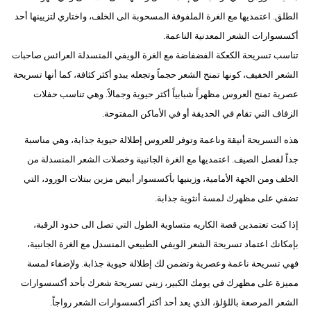
مدوَّنات
الطلق. اعتمديها مع الغرة الملفوفة المسحوبة الى الخلف، واختاري لتزيينها أحد
أكسسوارات الشعر المعدنية الناعمة.
أبراج
تناسب تسريحة الكعكة الفضفاضة مع الغرة الويفي المنسدلة العرائس صاحبات
فيديو
الشعر الخفيف، كونها تمنح الشعر حجماً وتجعله يبدو أكثر كثافة، كما أنها تسريحة
عصرية تمنح العروس مظهراً شبابياً أكثر حيوية وجمالاً. وهي تناسب حفلات
سيارات
الزفاف التي تقام في الحديقة أو في الأماكن المفتوحة.
هذه التسريحة أنيقة وناعمة وتوفر للعروس إطلالة حيوية جذابة، وهي مناسبة
جداً لفصل الصيف. اعتمديها مع الغرة الجانبية وخصلات الشعر المنسدلة من
الخلف ومن الجهة الأمامية، وزينيها بأكسسوار أبيض مزين ببتلات الورود، التي
تضفي على مظهرك لمسة أنثوية جذابة.
إذا كنت تعتمدين قصة الكاريه متساوية الطول التي تصل الى حدود الرقبة،
بإمكانك اعتماد تسريحة الشعر الويفي الطبيعي المنسدل مع الغرة الجانبية،
فهي تسريحة ناعمة وعصرية وتضمن لك إطلالة حيوية جذابة. ولإضفاء لمسة
مميزة على مظهرك في يومك الكبير، زيني تسريحة شعرك بأحد أكسسوارات
الشعر المرصعة باللؤلؤ، الذي يعد أحد أكثر أكسسوارات الشعر رواجاً.