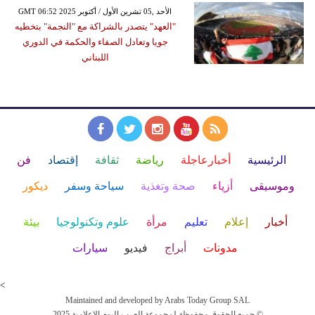
GMT 06:52 2025 الأحد ,05 تشرين الأول / أكتوبر
"العهد" يتصدر بالشراكة مع "النجمة" بتخطيه
جويا وتعادل الصفاء والحكمة في الدوري
اللبناني
الرئيسية
أخبارعاجلة
رياضة
ثقافة
إقتصاد
فن
وموسيقى
أزياء
صحة وتغذية
سياحة وسفر
ديكور
أخبار
إعلام
تعليم
مرأة
علوم وتكنولوجيا
بيئة
مدونات
أبراج
فيديو
سيارات
<
Maintained and developed by Arabs Today Group SAL
جميع الحقوق محفوظة لمجموعة العرب اليوم الاعلامية 2025 ©