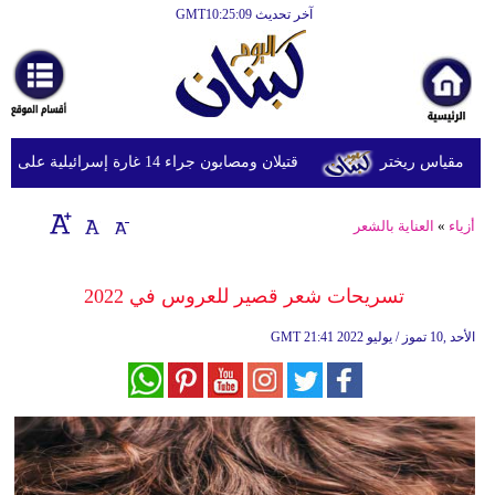
آخر تحديث GMT10:25:09
الرئيسية
أخبارعاجلة
رياضة
قتيلان ومصابون جراء 14 غارة إسرائيلية على شرق وجنوب لبنان
ثقافة
إقتصاد
أزياء
»
العناية بالشعر
فن
تسريحات شعر قصير للعروس في 2022
وموسيقى
21:41 2022 الأحد ,10 تموز / يوليو
GMT
أزياء
صحة
وتغذية
سياحة