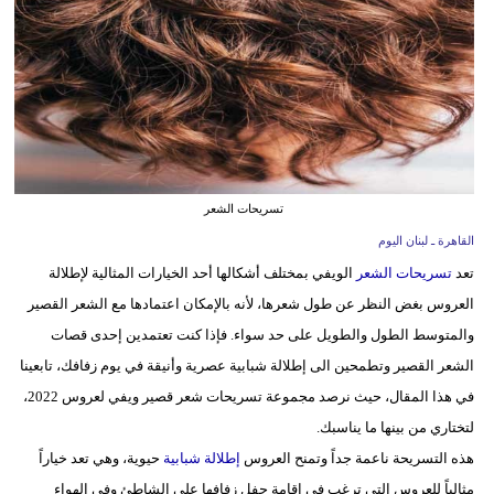
وسفر
ديكور
أخبار
إعلام
تعليم
تسريحات الشعر
القاهرة ـ لبنان اليوم
مرأة
تعد
تسريحات الشعر
الويفي بمختلف أشكالها أحد الخيارات المثالية لإطلالة
أزياء
العروس بغض النظر عن طول شعرها، لأنه بالإمكان اعتمادها مع الشعر القصير
إسلامية
والمتوسط الطول والطويل على حد سواء. فإذا كنت تعتمدين إحدى قصات
الشعر القصير وتطمحين الى إطلالة شبابية عصرية وأنيقة في يوم زفافك، تابعينا
علوم
في هذا المقال، حيث نرصد مجموعة تسريحات شعر قصير ويفي لعروس 2022،
وتكنولوجيا
لتختاري من بينها ما يناسبك.
بيئة
هذه التسريحة ناعمة جداً وتمنح العروس
إطلالة شبابية
حيوية، وهي تعد خياراً
مثالياً للعروس التي ترغب في إقامة حفل زفافها على الشاطئ وفي الهواء