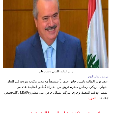
وزير المالية اللبناني ياسين جابر
بيروت ـ لبنان اليوم
عقد وزير المالية ياسين جابر اجتماعاً تنسيقياً مع مدير مكتب بيروت في البنك
الدولي انريكي ارماس حضره فريق من الخبراء خُصِّص لمتابعة عدد من
المشاريع قيد التنفيذ، وجرى التركيز بشكل خاص على مشروعLEAP ،(المخصص
لإعادة ا...
المزيد