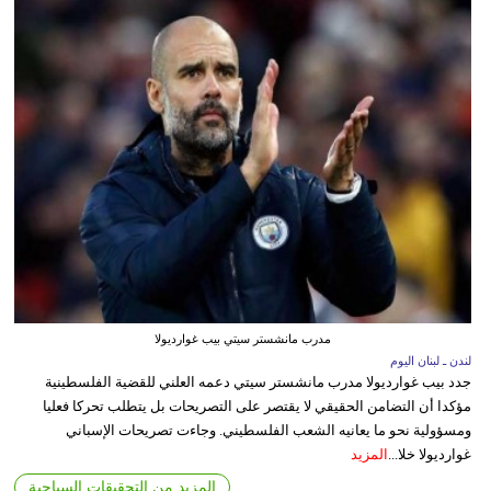
مدرب مانشستر سيتي بيب غوارديولا
لندن ـ لبنان اليوم
جدد بيب غوارديولا مدرب مانشستر سيتي دعمه العلني للقضية الفلسطينية
مؤكدا أن التضامن الحقيقي لا يقتصر على التصريحات بل يتطلب تحركا فعليا
ومسؤولية نحو ما يعانيه الشعب الفلسطيني. وجاءت تصريحات الإسباني
غوارديولا خلا...
المزيد
المزيد من التحقيقات السياحية