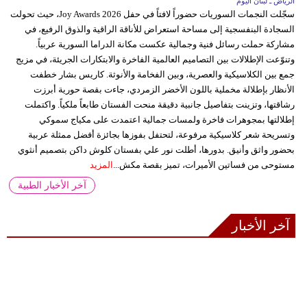
الرياض ـ لبنان اليوم
سجّلت النجمات السوريات حضوراً لافتاً في حفل Joy Awards 2026، حيث تحولت
السجادة البنفسجية إلى مساحة استعراض للأناقة الراقية والذوق الرفيع، في
مشاركة حملت رسائل فنية وجمالية عكست مكانة الدراما السورية عربياً.
وتنوّعت الإطلالات بين التصاميم العالمية الفاخرة والابتكارات الجريئة، في مزيج
جمع بين الكلاسيكية والعصرية، وبين الفخامة والأنوثة. كاريس بشار خطفت
الأنظار بإطلالة مخملية باللون الأخضر الزمردي، جاءت بقصة حورية أبرزت
رشاقتها، وتزينت بتفاصيل جانبية دقيقة منحت الفستان طابعاً ملكياً. واكتملت
إطلالتها بمجوهرات فاخرة ولمسات جمالية اعتمدت على مكياج سموكي
وتسريحة شعر كلاسيكية مرفوعة، لتحتفل بفوزها بجائزة أفضل ممثلة عربية
بحضور واثق وأنيق. بدورها، أطلت نور علي بفستان كلوش داكن بتصميم أنثوي
مستوحى من فساتين الأميرات، تميز بقصة مكش...
المزيد
آخر الأخبار الطبية
آخر الأخبار