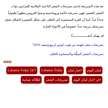
تعد هذه التسريحة إحدى تسريحات الشعر الناعمة الملائمة للعرايس ذوات
الشعر القصير، فهي تسريحة حالمة ورومانسية وتمنح العروس مظهراً طفولياً
جذاباً جداً. كما أن الغرة المسحوبة الى الخلف على شكل الضفيرة الشلال تجعل
تسريحتك مريحة جداً، خصوصاً في الأجواء الحارة.
قد يهمك أيضــــــــــــــــًا :
تسريحات شعر ملهمة من هوت كوتور لربيع وصيف
2020"
تسريحات الشعر المبلَّلة والمسحوبة للخلف
لبنان اليوم
اخبار لبنان
Lebanon Today
Lebanon Today 24/7
اخر اخبار لبنان اليوم
تسريحات الشعر
إطلالة شبابية