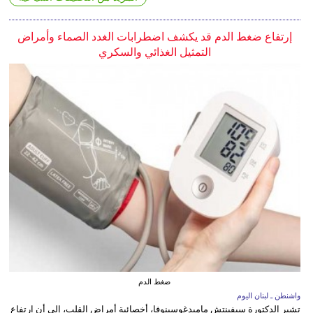
إرتفاع ضغط الدم قد يكشف اضطرابات الغدد الصماء وأمراض
التمثيل الغذائي والسكري
ضغط الدم
واشنطن ـ لبنان اليوم
تشير الدكتورة سيفينتش ماميدغوسينوفا، أخصائية أمراض القلب، إلى أن ارتفاع