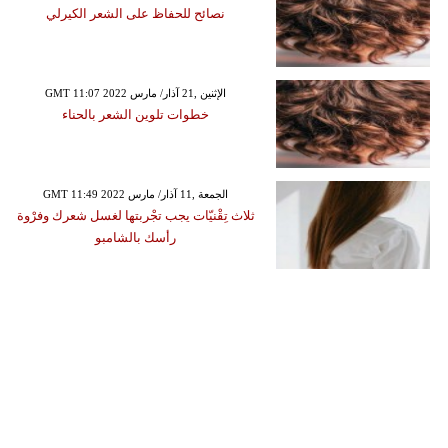
نصائح للحفاظ على الشعر الكيرلي
GMT 11:07 2022 الإثنين ,21 آذار/ مارس
خطوات تلوين الشعر بالحناء
GMT 11:49 2022 الجمعة ,11 آذار/ مارس
ثلاث تِقْنيّات يجب تجْربتها لغسل شعرك وفرْوة
رأسك بالشامبو