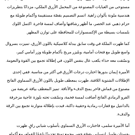
مستوحى من العبايات المصنوعة من المخمل الأزرق الملكي، مزدانًا بتطريزات
هندسية ملونة بألوان زاهية. اتسم التصميم بقصّة مستقيمة وأكمام طويلة مع
حزام ذهبي عند الخصر، ما أظهر رشاقتها وأضاف لمسة فاخرة. اكتمل اللوك
بلمسات بسيطة من الإكسسوارات للمحافظة على توازن المظهر.
كما ظهرت الملكة في وقت سابق ببدلة كلاسيكية باللون الأزرق، تميزت بسروال
واسع طويل مع فتحات أمامية، وبليزر مريح بأكمام طويلة وزر أمامي كبير،
ونسّقت معه حذاء بكعب عال بنفس اللون، في إطلالة تجمع بين القوة والنعومة.
الأميرة إيمان بدورها اختارت درجات الأزرق في أكثر من مناسبة. ففي إحدى
الإطلالات الشتوية اللافتة، ظهرت بمعطف طويل باللون الأزرق السماوي الفاتح
مصنوع من قماش فاخر يمنح الدفء والأناقة. تميز المعطف بياقة عريضة من
الفرو الرمادي الفاتح أضافت لمسة فخمة، ونسّقت تحته بلوزة عاجية مزخرفة
بالدانتيل مع قفازات رمادية وحقيبة داكنة، فبدت بإطلالة متوازنة تجمع بين الرقة
والدفء.
أما الأميرة سلمى، فاختارت الأزرق السماوي بأسلوب شبابي راقٍ. ظهرت
بفستان طويل انسيابي بقصّة خصر مجمع تمنح تحديدًا ناعمًا للقوام، مع أكمام