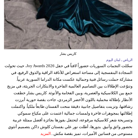
كاريس بشار
الرياض ـ لبنان اليوم
سجّلت النجمات السوريات حضوراً لافتاً في حفل Joy Awards 2026، حيث تحولت
السجادة البنفسجية إلى مساحة استعراض للأناقة الراقية والذوق الرفيع، في
مشاركة حملت رسائل فنية وجمالية عكست مكانة الدراما السورية عربياً.
وتنوّعت الإطلالات بين التصاميم العالمية الفاخرة والابتكارات الجريئة، في مزيج
جمع بين الكلاسيكية والعصرية، وبين الفخامة والأنوثة. كاريس بشار خطفت
الأنظار بإطلالة مخملية باللون الأخضر الزمردي، جاءت بقصة حورية أبرزت
رشاقتها، وتزينت بتفاصيل جانبية دقيقة منحت الفستان طابعاً ملكياً. واكتملت
إطلالتها بمجوهرات فاخرة ولمسات جمالية اعتمدت على مكياج سموكي
وتسريحة شعر كلاسيكية مرفوعة، لتحتفل بفوزها بجائزة أفضل ممثلة عربية
بحضور واثق وأنيق. بدورها، أطلت نور علي بفستان كلوش داكن بتصميم أنثوي
مستوحى من فساتين الأميرات، تميز بقصة مكش...
المزيد