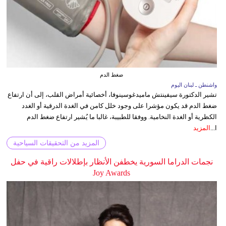
ضغط الدم
واشنطن ـ لبنان اليوم
تشير الدكتورة سيفينتش ماميدغوسينوفا، أخصائية أمراض القلب، إلى أن ارتفاع
ضغط الدم قد يكون مؤشرا على وجود خلل كامن في الغدة الدرقية أو الغدد
الكظرية أو الغدة النخامية. ووفقا للطبيبة، غالبا ما يُشير ارتفاع ضغط الدم
ا...
المزيد
المزيد من التحقيقات السياحية
نجمات الدراما السورية يخطفن الأنظار بإطلالات راقية في حفل
Joy Awards