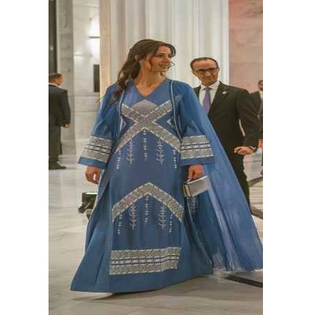
وسفر
ديكور
أخبار
إعلام
تعليم
مرأة
أزياء
إسلامية
علوم
وتكنولوجيا
بيئة