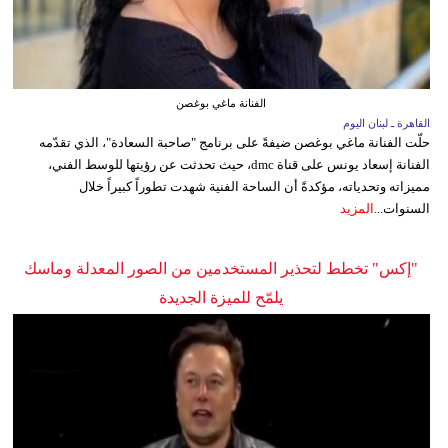
الفنانة ماغي بوغصن
القاهرة ـ لبنان اليوم
حلّت الفنانة ماغي بوغصن ضيفةً على برنامج "صاحبة السعادة"، الذي تقدّمه
الفنانة إسعاد يونس على قناة dmc، حيث تحدثت عن رؤيتها للوسط الفني،
مميزاته وتحدياته، مؤكدةً أن الساحة الفنية شهدت تطوراً كبيراً خلال
السنوات...
المزيد
"إكس" تخطط لتحذير المستخدمين من الصور المعدلة وماسك
يلمّح للميزة الجديدة