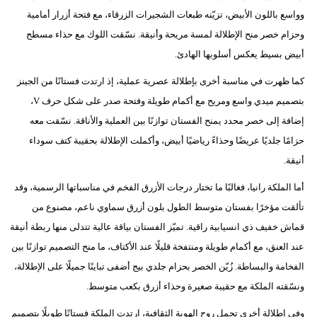
وواسع باللون الأبيض، تزيّنه طبعات الشجيرات الزرقاء، مع فتحة أزرار أمامية
وحزام خصر منح الإطلالة لمسة مريحة وأنيقة. نسّقت اللوك مع حذاء مسطح
أبيض بسيط يعكس أسلوبها الهادئ.
كما ظهرت في مناسبة أخرى بإطلالة عصرية عملية، إذ ارتدت فستانًا من الجينز
بتصميم ميدي واسع ومريح مع أكمام طويلة وفتحة صدر على شكل حرف V،
إضافة إلى خصر محدد يمنح الفستان توازنًا بين العملية والأناقة. نسّقت معه
حزامًا جلديًا عريضًا وحذاءً رياضيًا أبيض، وأكملت الإطلالة بحقيبة كتف سوداء
أنيقة.
أما الملكة رانيا، فغالبًا ما تختار درجات الأزرق الفخم في مناسباتها الرسمية، وقد
تألقت مؤخرًا بفستان متوسط الطول بلون أزرق سماوي ناعم، مصنوع من
قماش خفيف ذي انسيابية راقية. تميّز الفستان بياقة عالية تتدلى منها ربطة أنيقة
عند العنق، مع أكمام طويلة ومنتفخة قليلًا عند الأكتاف، ما منح التصميم توازنًا بين
الفخامة والبساطة. زُيّن الخصر بحزام جلدي بيج أضفى تباينًا جميلًا على الإطلالة،
ونسّقته الملكة مع حقيبة صغيرة وحذاء أزرق بكعب متوسط.
وفي إطلالة أخرى تحمل روح الهوية الثقافية، ارتدت الملكة فستانًا طويلًا بتصميم