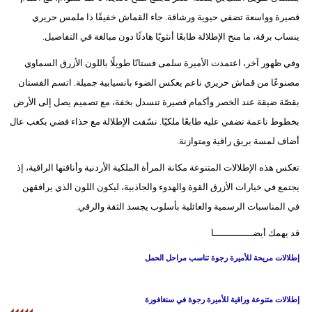
قصيرة وواسعة تضفي حيوية ورشاقة. جاء القماش خفيفًا ذا ملمس حريري
ينساب برقة، ما منح الإطلالة طابعًا أنثويًا هادئًا دون مبالغة في التفاصيل.
وفي ظهور آخر، اعتمدت الأميرة سلمى فستانًا طويلًا باللون الأزرق السماوي
مصنوعًا من قماش حريري ناعم يعكس الضوء بانسيابية جميلة. اتسم الفستان
بقصّة ضيقة عند الخصر وأكمام قصيرة تنسدل بخفة، مع تصميم يصل إلى الأرض
بخطوط ناعمة تضفي عليه طابعًا ملكيًا. نسّقت الإطلالة مع حذاء فضي بكعب عال
أضاف لمسة بريق راقية ومتوازنة.
تعكس هذه الإطلالات المتنوعة مكانة المرأة الملكية الأردنية وأناقتها الراقية، إذ
يجتمع في خيارات الأزرق القوة والهدوء والجاذبية، ليكون اللون الذي يرافقهن
في المناسبات الرسمية والعائلية بأسلوب يجسد الثقة والرقي.
قد يهمك أيضــــــــــــــا
إطلالات مريحة للأميرة رجوة تناسب مراحل الحمل
إطلالات متنوعة وراقية للأميرة رجوة في سنغافورة