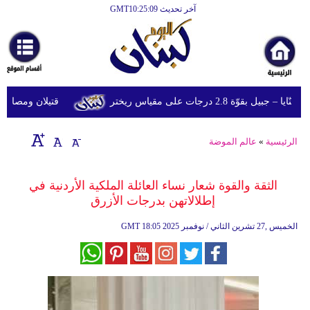
آخر تحديث GMT10:25:09
الرئيسية
أخبارعاجلة
رياضة
ّة 2.8 درجات على مقياس ريختر
قتيلان ومصابون جراء 14 غارة إسرائيلية على شرق وجن
ثقافة
إقتصاد
الرئيسية
»
عالم الموضة
فن
الثقة والقوة شعار نساء العائلة الملكية الأردنية في
وموسيقى
إطلالاتهن بدرجات الأزرق
أزياء
18:05 2025 الخميس ,27 تشرين الثاني / نوفمبر
GMT
صحة
وتغذية
سياحة