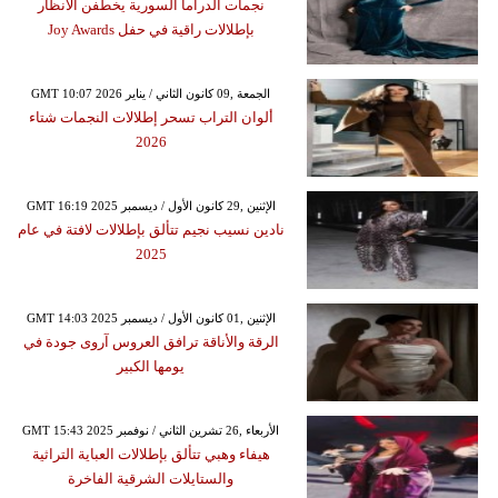
نجمات الدراما السورية يخطفن الأنظار
بإطلالات راقية في حفل Joy Awards
GMT 10:07 2026 الجمعة ,09 كانون الثاني / يناير
ألوان التراب تسحر إطلالات النجمات شتاء
2026
GMT 16:19 2025 الإثنين ,29 كانون الأول / ديسمبر
نادين نسيب نجيم تتألق بإطلالات لافتة في عام
2025
GMT 14:03 2025 الإثنين ,01 كانون الأول / ديسمبر
الرقة والأناقة ترافق العروس آروى جودة في
يومها الكبير
GMT 15:43 2025 الأربعاء ,26 تشرين الثاني / نوفمبر
هيفاء وهبي تتألق بإطلالات العباية التراثية
والستايلات الشرقية الفاخرة