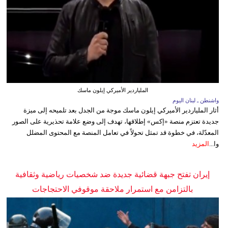
الملياردير الأميركي إيلون ماسك
واشنطن ـ لبنان اليوم
أثار الملياردير الأميركي إيلون ماسك موجة من الجدل بعد تلميحه إلى ميزة
جديدة تعتزم منصة «إكس» إطلاقها، تهدف إلى وضع علامة تحذيرية على الصور
المعدّلة، في خطوة قد تمثل تحولاً في تعامل المنصة مع المحتوى المضلل
وا...
المزيد
إيران تفتح جبهة قضائية جديدة ضد شخصيات رياضية وثقافية
بالتزامن مع استمرار ملاحقة موقوفي الاحتجاجات