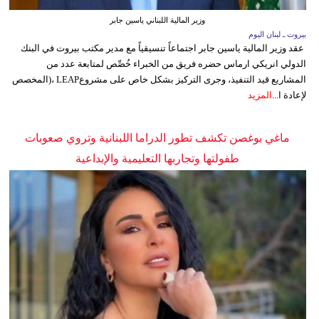
وزير المالية اللبناني ياسين جابر
بيروت ـ لبنان اليوم
عقد وزير المالية ياسين جابر اجتماعاً تنسيقياً مع مدير مكتب بيروت في البنك
الدولي انريكي ارماس حضره فريق من الخبراء خُصِّص لمتابعة عدد من
المشاريع قيد التنفيذ، وجرى التركيز بشكل خاص على مشروعLEAP ،(المخصص
لإعادة ا...
المزيد
ماغي بوغصن تكشف تطور الدراما اللبنانية وتروي صعوبات
طفولتها وتجاربها التعليمية والإبداعية