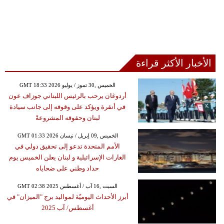
الأخبار الأكثر قراءة
GMT 18:33 2026 الخميس ,30 تموز / يوليو
أردوغان يرحب بالرئيس اللبناني جوزاف عون
في أنقرة ويؤكد على وقوفه إلى جانب سيادة
لبنان وحقوقه المشروعةً
GMT 01:33 2026 الخميس ,09 إبريل / نيسان
الأمم المتحدة تدعو إلى تحقيق دولي في
الغارات الإسرائيلية و لبنان يعلن الخميس يوم
حداد وطني على ضحاياه
GMT 02:38 2025 السبت ,16 آب / أغسطس
أبرز الأحداث اليوميّة لمواليد برج "الميزان" في
أغسطس/ آب 2025