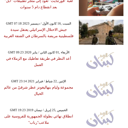
لعبة "فورتنايت" تعود إلى متجر تطبيقات "أبل"
بعد انقطاع دام 5 سنوات
GMT 07:18 2023 السبت ,16 كانون الأول / ديسمبر
جيش الاحتلال الإسرائيلي يعتقل سيدة
فلسطينية مريضة بالسرطان في الضفة الغربية
GMT 09:23 2020 الأربعاء ,01 كانون الثاني / يناير
أعد النظر في طريقة تعاطيك مع الزملاء في
العمل
GMT 23:14 2021 الإثنين ,22 شباط / فبراير
مجموعة وليام بنهاليغونز عطر شرقيّ من عالم
الخيال
GMT 19:23 2019 الخميس ,25 إبريل / نيسان
انطلاق نهائي بطولة الجمهورية للفروسية على
ملاعب"رباب"