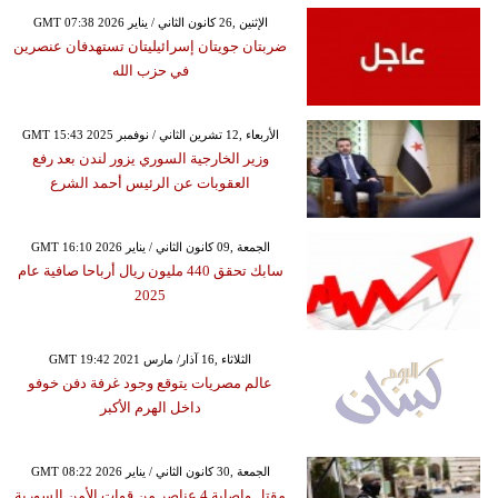
GMT 07:38 2026 الإثنين ,26 كانون الثاني / يناير
ضربتان جويتان إسرائيليتان تستهدفان عنصرين
في حزب الله
GMT 15:43 2025 الأربعاء ,12 تشرين الثاني / نوفمبر
وزير الخارجية السوري يزور لندن بعد رفع
العقوبات عن الرئيس أحمد الشرع
GMT 16:10 2026 الجمعة ,09 كانون الثاني / يناير
سابك تحقق 440 مليون ريال أرباحا صافية عام
2025
GMT 19:42 2021 الثلاثاء ,16 آذار/ مارس
عالم مصريات يتوقع وجود غرفة دفن خوفو
داخل الهرم الأكبر
GMT 08:22 2026 الجمعة ,30 كانون الثاني / يناير
مقتل وإصابة 4 عناصر من قوات الأمن السورية