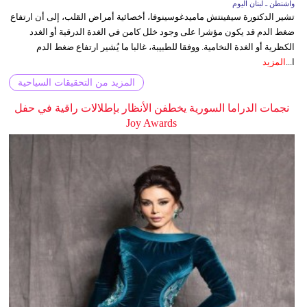
واشنطن ـ لبنان اليوم
تشير الدكتورة سيفينتش ماميدغوسينوفا، أخصائية أمراض القلب، إلى أن ارتفاع
ضغط الدم قد يكون مؤشرا على وجود خلل كامن في الغدة الدرقية أو الغدد
الكظرية أو الغدة النخامية. ووفقا للطبيبة، غالبا ما يُشير ارتفاع ضغط الدم
ا...
المزيد
المزيد من التحقيقات السياحية
نجمات الدراما السورية يخطفن الأنظار بإطلالات راقية في حفل
Joy Awards