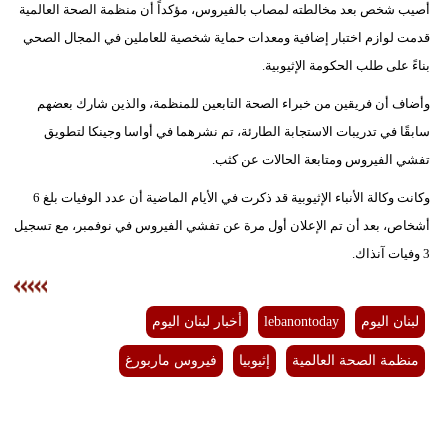
أصيب شخص بعد مخالطته لمصاب بالفيروس، مؤكداً أن منظمة الصحة العالمية
مدوَّنات
قدمت لوازم اختبار إضافية ومعدات حماية شخصية للعاملين في المجال الصحي
أبراج
بناءً على طلب الحكومة الإثيوبية.
فيديو
وأضاف أن فريقين من خبراء الصحة التابعين للمنظمة، والذين شارك بعضهم
سابقًا في تدريبات الاستجابة الطارئة، تم نشرهما في أواسا وجينكا لتطويق
سيارات
تفشي الفيروس ومتابعة الحالات عن كثب.
وكانت وكالة الأنباء الإثيوبية قد ذكرت في الأيام الماضية أن عدد الوفيات بلغ 6
أشخاص، بعد أن تم الإعلان أول مرة عن تفشي الفيروس في نوفمبر، مع تسجيل
3 وفيات آنذاك.
لبنان اليوم
lebanontoday
أخبار لبنان اليوم
منظمة الصحة العالمية
إثيوبيا
فيروس ماربورغ