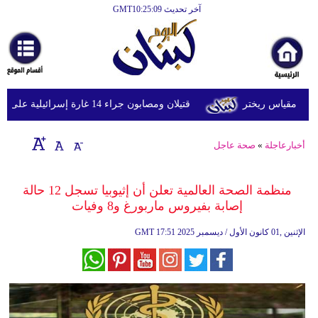
آخر تحديث GMT10:25:09
الرئيسية
أخبارعاجلة
رياضة
قتيلان ومصابون جراء 14 غارة إسرائيلية على شرق وجنوب لبنان
ثقافة
إقتصاد
أخبارعاجلة
»
صحة عاجل
فن
منظمة الصحة العالمية تعلن أن إثيوبيا تسجل 12 حالة
وموسيقى
إصابة بفيروس ماربورغ و8 وفيات
أزياء
17:51 2025 الإثنين ,01 كانون الأول / ديسمبر
GMT
صحة
وتغذية
سياحة