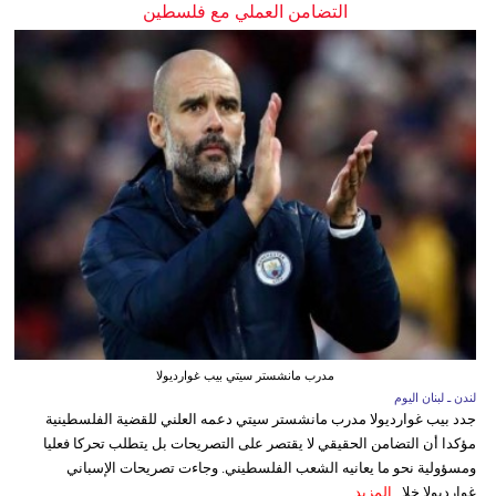
التضامن العملي مع فلسطين
مدرب مانشستر سيتي بيب غوارديولا
لندن ـ لبنان اليوم
جدد بيب غوارديولا مدرب مانشستر سيتي دعمه العلني للقضية الفلسطينية
مؤكدا أن التضامن الحقيقي لا يقتصر على التصريحات بل يتطلب تحركا فعليا
ومسؤولية نحو ما يعانيه الشعب الفلسطيني. وجاءت تصريحات الإسباني
غوارديولا خلا...
المزيد