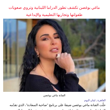
ماغي بوغصن تكشف تطور الدراما اللبنانية وتروي صعوبات
طفولتها وتجاربها التعليمية والإبداعية
الفنانة ماغي بوغصن
القاهرة ـ لبنان اليوم
حلّت الفنانة ماغي بوغصن ضيفةً على برنامج "صاحبة السعادة"، الذي تقدّمه