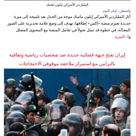
الملياردير الأميركي إيلون ماسك
واشنطن ـ لبنان اليوم
أثار الملياردير الأميركي إيلون ماسك موجة من الجدل بعد تلميحه إلى ميزة
جديدة تعتزم منصة «إكس» إطلاقها، تهدف إلى وضع علامة تحذيرية على الصور
المعدّلة، في خطوة قد تمثل تحولاً في تعامل المنصة مع المحتوى المضلل
وا...
المزيد
إيران تفتح جبهة قضائية جديدة ضد شخصيات رياضية وثقافية
بالتزامن مع استمرار ملاحقة موقوفي الاحتجاجات