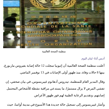
وسفر
ديكور
أخبار
إعلام
تعليم
منظمة الصحة العالمية
مرأة
أديس أبابا- لبنان اليوم
أعلنت منظمة الصحة العالمية أن إثيوبيا سجلت 12 حالة إصابة بفيروس ماربورغ،
أزياء
بينها 8 حالات وفاة، منذ ظهور أولى الإصابات في 13 نوفمبر الماضي.
إسلامية
وقال المدير العام للمنظمة، تيدروس أدهانوم غيبريسوس، في بيان صحفي، إن
علوم
تفشي المرض لا يزال مستمرًا، ما يستدعي مراقبة نشطة للأشخاص المحتمل
وتكنولوجيا
إصابتهم، وتقديم الرعاية الطبية لهم فور ظهور الأعراض.
بيئة
وأشار غيبريسوس إلى تسجيل حالة جديدة هذا الأسبوع في مدينة أواسا، حيث