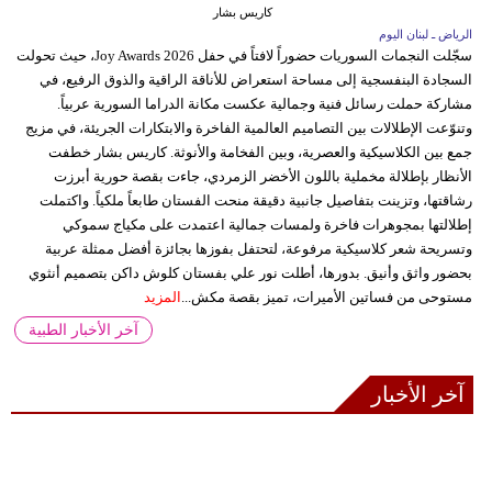
كاريس بشار
الرياض ـ لبنان اليوم
سجّلت النجمات السوريات حضوراً لافتاً في حفل Joy Awards 2026، حيث تحولت
السجادة البنفسجية إلى مساحة استعراض للأناقة الراقية والذوق الرفيع، في
مشاركة حملت رسائل فنية وجمالية عكست مكانة الدراما السورية عربياً.
وتنوّعت الإطلالات بين التصاميم العالمية الفاخرة والابتكارات الجريئة، في مزيج
جمع بين الكلاسيكية والعصرية، وبين الفخامة والأنوثة. كاريس بشار خطفت
الأنظار بإطلالة مخملية باللون الأخضر الزمردي، جاءت بقصة حورية أبرزت
رشاقتها، وتزينت بتفاصيل جانبية دقيقة منحت الفستان طابعاً ملكياً. واكتملت
إطلالتها بمجوهرات فاخرة ولمسات جمالية اعتمدت على مكياج سموكي
وتسريحة شعر كلاسيكية مرفوعة، لتحتفل بفوزها بجائزة أفضل ممثلة عربية
بحضور واثق وأنيق. بدورها، أطلت نور علي بفستان كلوش داكن بتصميم أنثوي
مستوحى من فساتين الأميرات، تميز بقصة مكش...
المزيد
آخر الأخبار الطبية
آخر الأخبار