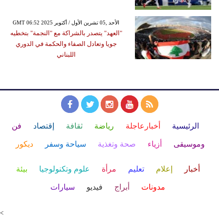
GMT 06:52 2025 الأحد ,05 تشرين الأول / أكتوبر
"العهد" يتصدر بالشراكة مع "النجمة" بتخطيه
جويا وتعادل الصفاء والحكمة في الدوري
اللبناني
الرئيسية
أخبارعاجلة
رياضة
ثقافة
إقتصاد
فن
وموسيقى
أزياء
صحة وتغذية
سياحة وسفر
ديكور
أخبار
إعلام
تعليم
مرأة
علوم وتكنولوجيا
بيئة
مدونات
أبراج
فيديو
سيارات
<