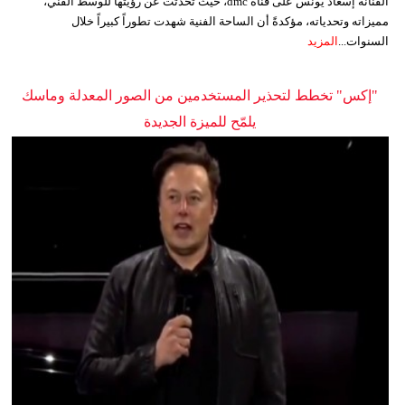
الفنانة إسعاد يونس على قناة dmc، حيث تحدثت عن رؤيتها للوسط الفني،
مميزاته وتحدياته، مؤكدةً أن الساحة الفنية شهدت تطوراً كبيراً خلال
السنوات...
المزيد
"إكس" تخطط لتحذير المستخدمين من الصور المعدلة وماسك
يلمّح للميزة الجديدة