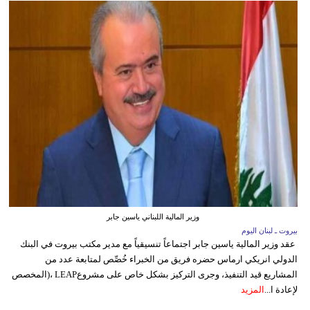
وزير المالية اللبناني ياسين جابر
بيروت ـ لبنان اليوم
عقد وزير المالية ياسين جابر اجتماعاً تنسيقياً مع مدير مكتب بيروت في البنك
الدولي انريكي ارماس حضره فريق من الخبراء خُصِّص لمتابعة عدد من
المشاريع قيد التنفيذ، وجرى التركيز بشكل خاص على مشروعLEAP ،(المخصص
لإعادة ا...
المزيد