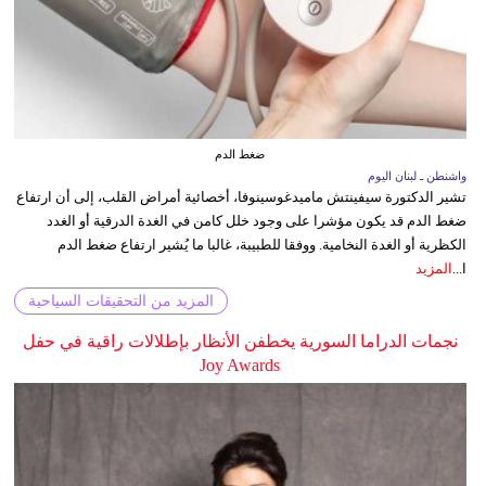
ضغط الدم
واشنطن ـ لبنان اليوم
تشير الدكتورة سيفينتش ماميدغوسينوفا، أخصائية أمراض القلب، إلى أن ارتفاع
ضغط الدم قد يكون مؤشرا على وجود خلل كامن في الغدة الدرقية أو الغدد
الكظرية أو الغدة النخامية. ووفقا للطبيبة، غالبا ما يُشير ارتفاع ضغط الدم
ا...
المزيد
المزيد من التحقيقات السياحية
نجمات الدراما السورية يخطفن الأنظار بإطلالات راقية في حفل
Joy Awards