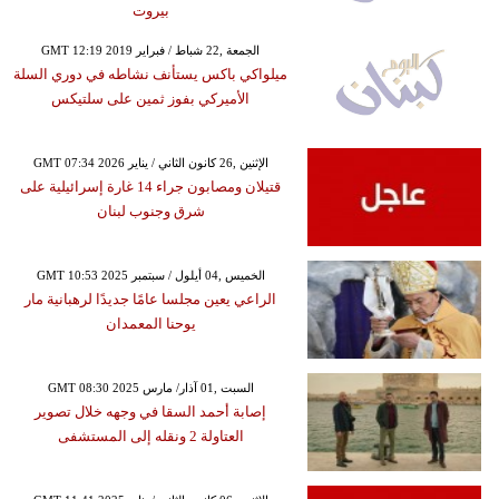
بيروت
GMT 12:19 2019 الجمعة ,22 شباط / فبراير
ميلواكي باكس يستأنف نشاطه في دوري السلة
الأميركي بفوز ثمين على سلتيكس
GMT 07:34 2026 الإثنين ,26 كانون الثاني / يناير
قتيلان ومصابون جراء 14 غارة إسرائيلية على
شرق وجنوب لبنان
GMT 10:53 2025 الخميس ,04 أيلول / سبتمبر
الراعي يعين مجلسا عامًا جديدًا لرهبانية مار
يوحنا المعمدان
GMT 08:30 2025 السبت ,01 آذار/ مارس
إصابة أحمد السقا في وجهه خلال تصوير
العتاولة 2 ونقله إلى المستشفى