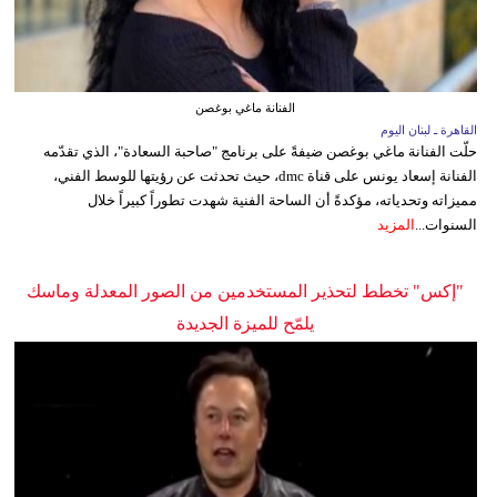
الفنانة ماغي بوغصن
القاهرة ـ لبنان اليوم
حلّت الفنانة ماغي بوغصن ضيفةً على برنامج "صاحبة السعادة"، الذي تقدّمه
الفنانة إسعاد يونس على قناة dmc، حيث تحدثت عن رؤيتها للوسط الفني،
مميزاته وتحدياته، مؤكدةً أن الساحة الفنية شهدت تطوراً كبيراً خلال
السنوات...
المزيد
"إكس" تخطط لتحذير المستخدمين من الصور المعدلة وماسك
يلمّح للميزة الجديدة