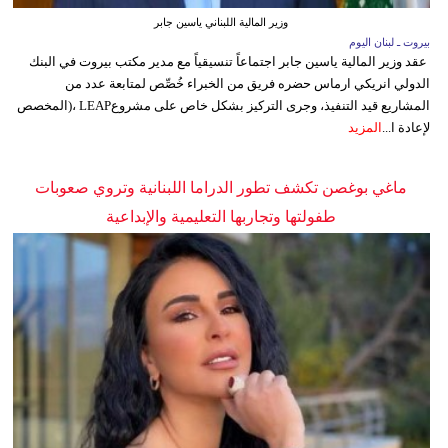
وزير المالية اللبناني ياسين جابر
بيروت ـ لبنان اليوم
عقد وزير المالية ياسين جابر اجتماعاً تنسيقياً مع مدير مكتب بيروت في البنك
الدولي انريكي ارماس حضره فريق من الخبراء خُصِّص لمتابعة عدد من
المشاريع قيد التنفيذ، وجرى التركيز بشكل خاص على مشروعLEAP ،(المخصص
لإعادة ا...
المزيد
ماغي بوغصن تكشف تطور الدراما اللبنانية وتروي صعوبات
طفولتها وتجاربها التعليمية والإبداعية