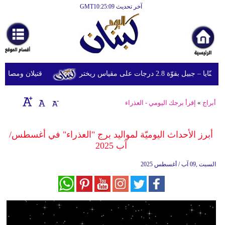
آخر تحديث GMT10:25:09
الرئيسية
أخبارعاجلة
رياضة
وّة 2.8 درجات على مقياس ريختر
قتيلان ومصابون جراء 14 غارة إسرائيلية على شرق وج
ثقافة
إقتصاد
أبراج
»
إقرأ برجك اليومي - العذراء
فن
أبرز الأحداث اليوميّة لمواليد برج "العذراء" في أغسطس/
وموسيقى
آب 2025
أزياء
السبت ,09 آب / أغسطس 2025
صحة
وتغذية
سياحة