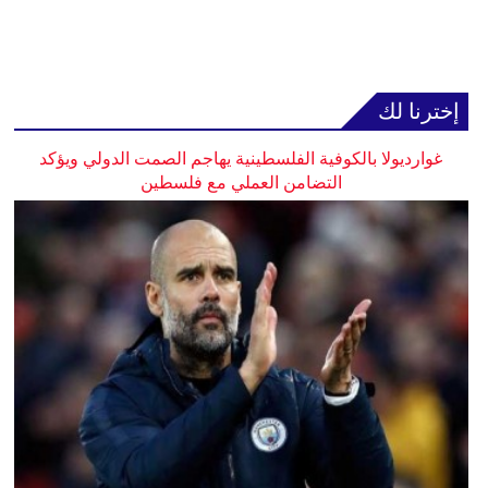
إخترنا لك
غوارديولا بالكوفية الفلسطينية يهاجم الصمت الدولي ويؤكد
التضامن العملي مع فلسطين