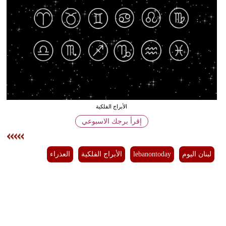
وسفر
ديكور
أخبار
إعلام
تعليم
الأبراج الفلكية
مرأة
إقرأ برجك الاسبوعي
أزياء
إسلامية
لبنان اليوم
lebanontoday
الأبراج الفلكية
العذراء
علوم
وتكنولوجيا
بيئة