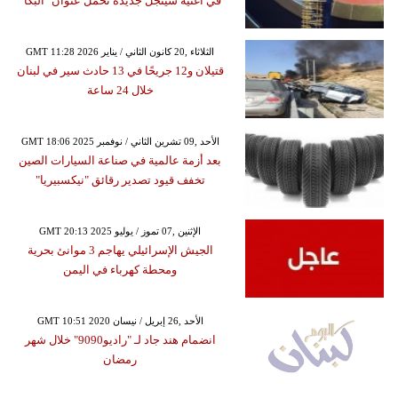
في أغنية سينجل جديدة تحمل عنوان "البكا"
GMT 11:28 2026 الثلاثاء ,20 كانون الثاني / يناير
قتيلان و12 جريحًا في 13 حادث سير في لبنان
خلال 24 ساعة
GMT 18:06 2025 الأحد ,09 تشرين الثاني / نوفمبر
بعد أزمة عالمية في صناعة السيارات الصين
تخفف قيود تصدير رقائق "نيكسبيريا"
GMT 20:13 2025 الإثنين ,07 تموز / يوليو
الجيش الإسرائيلي يهاجم 3 موانئ بحرية
ومحطة كهرباء في اليمن
GMT 10:51 2020 الأحد ,26 إبريل / نيسان
انضمام هند جاد لـ "راديو9090" خلال شهر
رمضان