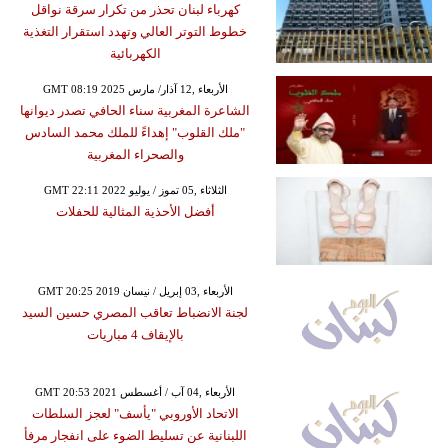
كهرباء لبنان تحذر من تكرار سرقة نواقل
خطوط التوتر العالي وتهدد استقرار التغذية
الكهربائية
GMT 08:19 2025 الأربعاء ,12 آذار/ مارس
الشاعرة المغربية سناء الحافي تصدر ديوانها
"ملك القلوب" إهداءً للملك محمد السادس
والصحراء المغربية
GMT 22:11 2022 الثلاثاء ,05 تموز / يوليو
أفضل الأحذية المثالية للحفلات
GMT 20:25 2019 الأربعاء ,03 إبريل / نيسان
لجنة الانضباط تعاقب المصري حسين السيد
بالإيقاف 4 مباريات
GMT 20:53 2021 الأربعاء ,04 آب / أغسطس
الاتحاد الأوروبي "يأسف" لعجز السلطات
اللبنانية عن تسليط الضوء على انفجار مرفأ