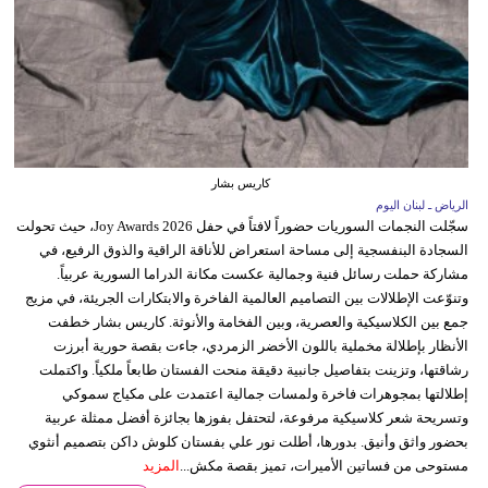
كاريس بشار
الرياض ـ لبنان اليوم
سجّلت النجمات السوريات حضوراً لافتاً في حفل Joy Awards 2026، حيث تحولت
السجادة البنفسجية إلى مساحة استعراض للأناقة الراقية والذوق الرفيع، في
مشاركة حملت رسائل فنية وجمالية عكست مكانة الدراما السورية عربياً.
وتنوّعت الإطلالات بين التصاميم العالمية الفاخرة والابتكارات الجريئة، في مزيج
جمع بين الكلاسيكية والعصرية، وبين الفخامة والأنوثة. كاريس بشار خطفت
الأنظار بإطلالة مخملية باللون الأخضر الزمردي، جاءت بقصة حورية أبرزت
رشاقتها، وتزينت بتفاصيل جانبية دقيقة منحت الفستان طابعاً ملكياً. واكتملت
إطلالتها بمجوهرات فاخرة ولمسات جمالية اعتمدت على مكياج سموكي
وتسريحة شعر كلاسيكية مرفوعة، لتحتفل بفوزها بجائزة أفضل ممثلة عربية
بحضور واثق وأنيق. بدورها، أطلت نور علي بفستان كلوش داكن بتصميم أنثوي
مستوحى من فساتين الأميرات، تميز بقصة مكش...
المزيد