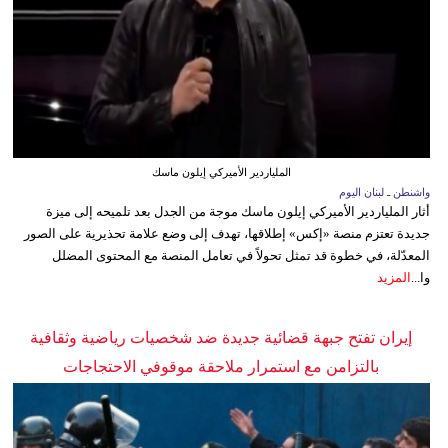
الملياردير الأميركي إيلون ماسك
واشنطن ـ لبنان اليوم
أثار الملياردير الأميركي إيلون ماسك موجة من الجدل بعد تلميحه إلى ميزة
جديدة تعتزم منصة «إكس» إطلاقها، تهدف إلى وضع علامة تحذيرية على الصور
المعدّلة، في خطوة قد تمثل تحولاً في تعامل المنصة مع المحتوى المضلل
وا...
المزيد
إيران تفتح جبهة قضائية جديدة ضد شخصيات رياضية وثقافية
بالتزامن مع استمرار ملاحقة موقوفي الاحتجاجات