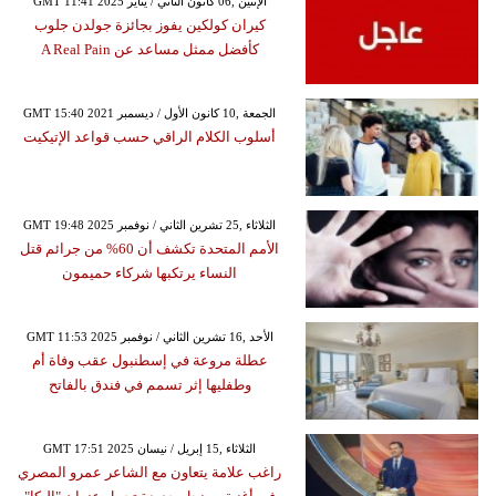
GMT 11:41 2025 الإثنين ,06 كانون الثاني / يناير
كيران كولكين يفوز بجائزة جولدن جلوب
كأفضل ممثل مساعد عن A Real Pain
GMT 15:40 2021 الجمعة ,10 كانون الأول / ديسمبر
أسلوب الكلام الراقي حسب قواعد الإتيكيت
GMT 19:48 2025 الثلاثاء ,25 تشرين الثاني / نوفمبر
الأمم المتحدة تكشف أن 60% من جرائم قتل
النساء يرتكبها شركاء حميمون
GMT 11:53 2025 الأحد ,16 تشرين الثاني / نوفمبر
عطلة مروعة في إسطنبول عقب وفاة أم
وطفليها إثر تسمم في فندق بالفاتح
GMT 17:51 2025 الثلاثاء ,15 إبريل / نيسان
راغب علامة يتعاون مع الشاعر عمرو المصري