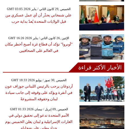
GMT 03:05 2026 الخميس ,29 كانون الثاني / يناير
علي شمخاني يحذّر أن أي عمل عسكري من
قبل الولايات المتحدة يُعدّ بداية حرب
GMT 16:26 2026 الإثنين ,26 كانون الثاني / يناير
"أونروا" تؤكد أن قطاع غزة أصبح أخطر مكان
في العالم على الصحافيين
الأخبار الأكثر قراءة
GMT 18:33 2026 الخميس ,30 تموز / يوليو
أردوغان يرحب بالرئيس اللبناني جوزاف عون
في أنقرة ويؤكد على وقوفه إلى جانب سيادة
لبنان وحقوقه المشروعةً
GMT 01:33 2026 الخميس ,09 إبريل / نيسان
الأمم المتحدة تدعو إلى تحقيق دولي في
الغارات الإسرائيلية و لبنان يعلن الخميس يوم
حداد وطني على ضحاياه