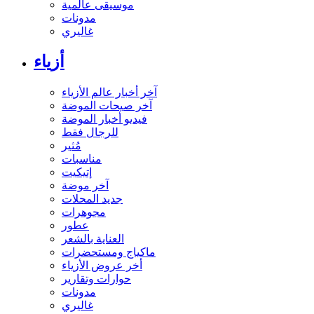
موسيقى عالمية
مدونات
غاليري
أزياء
آخر أخبار عالم الأزياء
آخر صيحات الموضة
فيديو أخبار الموضة
للرجال فقط
مُثير
مناسبات
إتيكيت
آخر موضة
جديد المحلات
مجوهرات
عطور
العناية بالشعر
ماكياج ومستحضرات
أخر عروض الأزياء
حوارات وتقارير
مدونات
غاليري