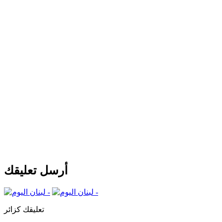
أرسل تعليقك
تعليقك كزائر