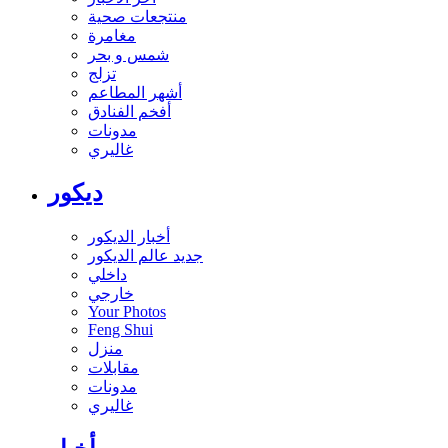
منتجعات صحية
مغامرة
شمس و بحر
تزلج
أشهر المطاعم
أفخم الفنادق
مدونات
غاليري
ديكور
أخبار الديكور
جديد عالم الديكور
داخلي
خارجي
Your Photos
Feng Shui
منزل
مقابلات
مدونات
غاليري