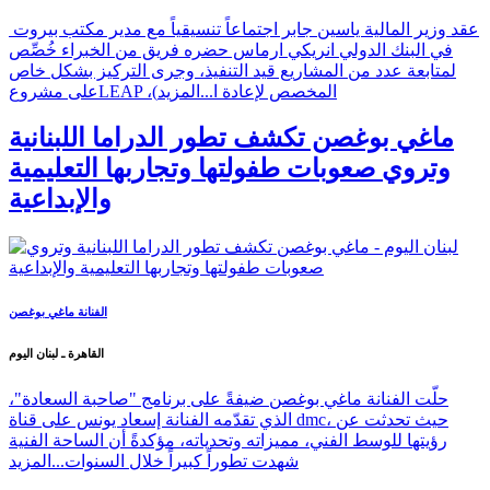
عقد وزير المالية ياسين جابر اجتماعاً تنسيقياً مع مدير مكتب بيروت
في البنك الدولي انريكي ارماس حضره فريق من الخبراء خُصِّص
لمتابعة عدد من المشاريع قيد التنفيذ، وجرى التركيز بشكل خاص
على مشروعLEAP ،(المخصص لإعادة ا...
المزيد
ماغي بوغصن تكشف تطور الدراما اللبنانية
وتروي صعوبات طفولتها وتجاربها التعليمية
والإبداعية
الفنانة ماغي بوغصن
القاهرة ـ لبنان اليوم
حلّت الفنانة ماغي بوغصن ضيفةً على برنامج "صاحبة السعادة"،
الذي تقدّمه الفنانة إسعاد يونس على قناة dmc، حيث تحدثت عن
رؤيتها للوسط الفني، مميزاته وتحدياته، مؤكدةً أن الساحة الفنية
شهدت تطوراً كبيراً خلال السنوات...
المزيد