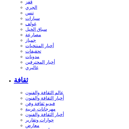
قفز
الجري
تنس
سيارات
غولف
سباق الخيل
مصارعة
جمباز
أخبار المنتخبات
تحقيقات
مدونات
أخبار المحترفين
غاليري
ثقافة
عالم الثقافة والفنون
أخبار الثقافة والفنون
فيديو ثقافة وفن
مهرجانات عربية
أخبار الثقافة والفنون
حوارات وتقارير
معارض