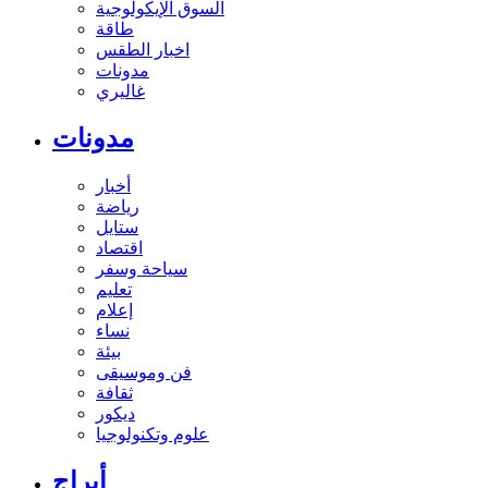
السوق الإيكولوجية
طاقة
اخبار الطقس
مدونات
غاليري
مدونات
أخبار
رياضة
ستايل
اقتصاد
سياحة وسفر
تعليم
إعلام
نساء
بيئة
فن وموسيقى
ثقافة
ديكور
علوم وتكنولوجيا
أبراج