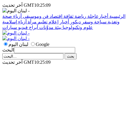
آخر تحديث GMT10:25:09
الرئيسية
أخبارعاجلة
رياضة
ثقافة
إقتصاد
فن وموسيقى
أزياء
صحة
وتغذية
سياحة وسفر
ديكور
أخبار
إعلام
تعليم
مرأة
أزياء إسلامية
علوم وتكنولوجيا
بيئة
مدوَّنات
أبراج
فيديو
سيارات
Google
لبنان اليوم
البحث
آخر تحديث GMT10:25:09