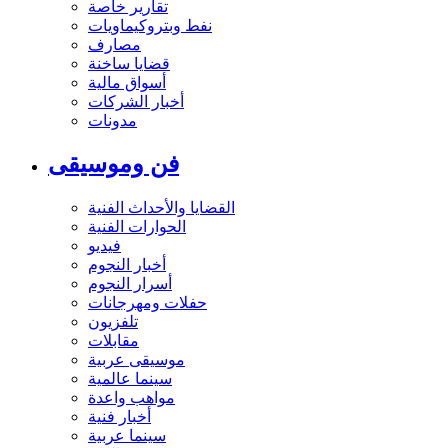
تقارير خاصة
نفط وبتروكيماويات
مصارف
قضايا ساخنة
أسواق مالية
أخبار الشركات
مدونات
فن وموسيقى
القضايا والأحداث الفنية
الحوارات الفنية
فيديو
أخبار النجوم
أسرار النجوم
حفلات ومهرجانات
تلفزيون
مقابلات
موسيقى عربية
سينما عالمية
مواهب واعدة
أخبار فنية
سينما عربية