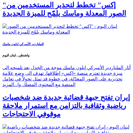
"إكس" تخطط لتحذير المستخدمين من
الصور المعدلة وماسك يلمّح للميزة الجديدة
الملياردير الأميركي إيلون ماسك
واشنطن ـ لبنان اليوم
أثار الملياردير الأميركي إيلون ماسك موجة من الجدل بعد تلميحه إلى
ميزة جديدة تعتزم منصة «إكس» إطلاقها، تهدف إلى وضع علامة
تحذيرية على الصور المعدّلة، في خطوة قد تمثل تحولاً في تعامل
المنصة مع المحتوى المضلل وا...
المزيد
إيران تفتح جبهة قضائية جديدة ضد شخصيات
رياضية وثقافية بالتزامن مع استمرار ملاحقة
موقوفي الاحتجاجات