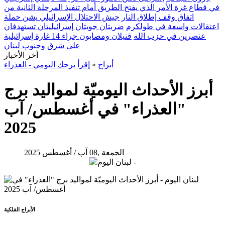
في قطاع غزة الأمر الذي يفتح الطريق أمام تنفيذ المرحلة الثانية من
اتفاق وقف إطلاق النار
جيش الاحتلال الإسرائيلي يشن حملة
اعتقالات واسعة في طولكرم
ضربتان جويتان إسرائيليتان تستهدفان
عنصرين في حزب الله
قتيلان ومصابون جراء 14 غارة إسرائيلية
على شرق وجنوب لبنان
أخر الأخبار
أبراج
»
إقرأ برجك اليومي - العذراء
أبرز الأحداث اليوميّة لمواليد برج
"العذراء" في أغسطس/ آب
2025
الجمعة ,08 آب / أغسطس 2025
الأبراج الفلكية