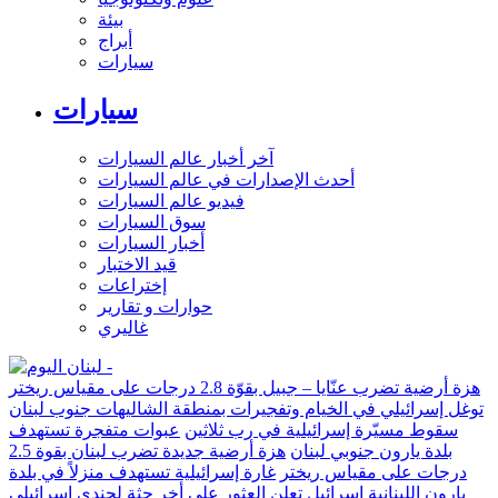
بيئة
أبراج
سيارات
سيارات
آخر أخبار عالم السيارات
أحدث الإصدارات في عالم السيارات
فيديو عالم السيارات
سوق السيارات
أخبار السيارات
قيد الاختبار
إختراعات
حوارات و تقارير
غاليري
هزة أرضية تضرب عنّايا – جبيل بقوّة 2.8 درجات على مقياس ريختر
توغل إسرائيلي في الخيام وتفجيرات بمنطقة الشاليهات جنوب لبنان
سقوط مسيّرة إسرائيلية في رب ثلاثين
عبوات متفجرة تستهدف
بلدة يارون جنوبي لبنان
هزة أرضية جديدة تضرب لبنان بقوة 2.5
درجات على مقياس ريختر
غارة إسرائيلية تستهدف منزلاً في بلدة
يارون اللبنانية
إسرائيل تعلن العثور على أخر جثة لجندي إسرائيلي