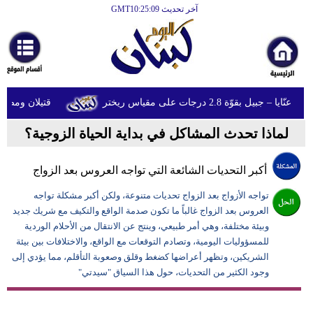
آخر تحديث GMT10:25:09
الرئيسية
أخبارعاجلة
رياضة
ل بقوّة 2.8 درجات على مقياس ريختر
قتيلان ومصابون جراء 14 غارة إسرائيلية عل
ثقافة
لماذا تحدث المشاكل في بداية الحياة الزوجية؟
إقتصاد
فن
أكبر التحديات الشائعة التي تواجه العروس بعد الزواج
وموسيقى
تواجه الأزواج بعد الزواج تحديات متنوعة، ولكن أكبر مشكلة تواجه
العروس بعد الزواج غالباً ما تكون صدمة الواقع والتكيف مع شريك جديد
أزياء
وبيئة مختلفة، وهي أمر طبيعي، وينتج عن الانتقال من الأحلام الوردية
للمسؤوليات اليومية، وتصادم التوقعات مع الواقع، والاختلافات بين بيئة
صحة
الشريكين، وتظهر أعراضها كضغط وقلق وصعوبة التأقلم، مما يؤدي إلى
وتغذية
وجود الكثير من التحديات، حول هذا السياق "سيدتي"
سياحة