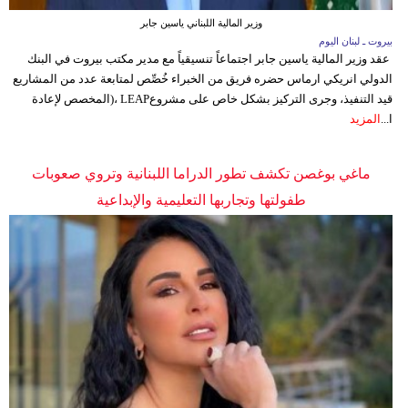
مدوَّنات
وزير المالية اللبناني ياسين جابر
بيروت ـ لبنان اليوم
أبراج
عقد وزير المالية ياسين جابر اجتماعاً تنسيقياً مع مدير مكتب بيروت في البنك
الدولي انريكي ارماس حضره فريق من الخبراء خُصِّص لمتابعة عدد من المشاريع
فيديو
قيد التنفيذ، وجرى التركيز بشكل خاص على مشروعLEAP ،(المخصص لإعادة
ا...
المزيد
سيارات
ماغي بوغصن تكشف تطور الدراما اللبنانية وتروي صعوبات
طفولتها وتجاربها التعليمية والإبداعية