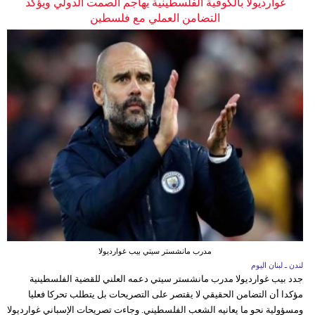
غوارديولا بالكوفية الفلسطينية يهاجم الصمت الدولي ويؤكد
التضامن العملي مع فلسطين
مدرب مانشستر سيتي بيب غوارديولا
لندن ـ لبنان اليوم
جدد بيب غوارديولا مدرب مانشستر سيتي دعمه العلني للقضية الفلسطينية
مؤكدا أن التضامن الحقيقي لا يقتصر على التصريحات بل يتطلب تحركا فعليا
ومسؤولية نحو ما يعانيه الشعب الفلسطيني. وجاءت تصريحات الإسباني غوارديولا