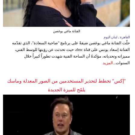
الفنانة ماغي بوغصن
القاهرة ـ لبنان اليوم
حلّت الفنانة ماغي بوغصن ضيفةً على برنامج "صاحبة السعادة"، الذي تقدّمه
الفنانة إسعاد يونس على قناة dmc، حيث تحدثت عن رؤيتها للوسط الفني،
مميزاته وتحدياته، مؤكدةً أن الساحة الفنية شهدت تطوراً كبيراً خلال
السنوات...
المزيد
"إكس" تخطط لتحذير المستخدمين من الصور المعدلة وماسك
يلمّح للميزة الجديدة