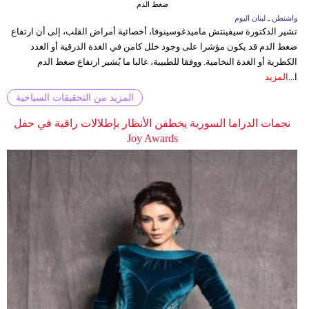
ضغط الدم
واشنطن ـ لبنان اليوم
تشير الدكتورة سيفينتش ماميدغوسينوفا، أخصائية أمراض القلب، إلى أن ارتفاع
ضغط الدم قد يكون مؤشرا على وجود خلل كامن في الغدة الدرقية أو الغدد
الكظرية أو الغدة النخامية. ووفقا للطبيبة، غالبا ما يُشير ارتفاع ضغط الدم
ا...
المزيد
المزيد من التحقيقات السياحية
نجمات الدراما السورية يخطفن الأنظار بإطلالات راقية في حفل
Joy Awards