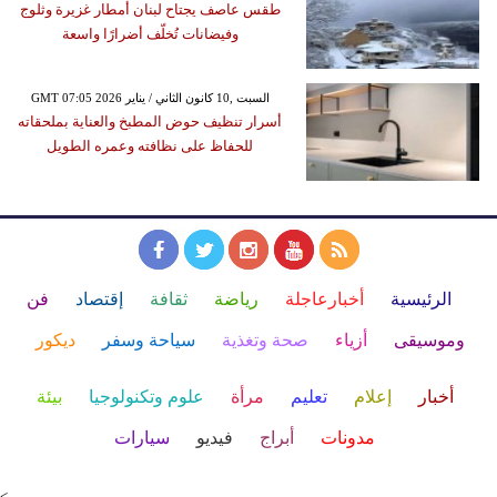
طقس عاصف يجتاح لبنان أمطار غزيرة وثلوج
وفيضانات تُخلّف أضرارًا واسعة
GMT 07:05 2026 السبت ,10 كانون الثاني / يناير
أسرار تنظيف حوض المطبخ والعناية بملحقاته
للحفاظ على نظافته وعمره الطويل
الرئيسية
أخبارعاجلة
رياضة
ثقافة
إقتصاد
فن
وموسيقى
أزياء
صحة وتغذية
سياحة وسفر
ديكور
أخبار
إعلام
تعليم
مرأة
علوم وتكنولوجيا
بيئة
مدونات
أبراج
فيديو
سيارات
<