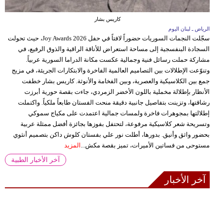
كاريس بشار
الرياض ـ لبنان اليوم
سجّلت النجمات السوريات حضوراً لافتاً في حفل Joy Awards 2026، حيث تحولت
السجادة البنفسجية إلى مساحة استعراض للأناقة الراقية والذوق الرفيع، في
مشاركة حملت رسائل فنية وجمالية عكست مكانة الدراما السورية عربياً.
وتنوّعت الإطلالات بين التصاميم العالمية الفاخرة والابتكارات الجريئة، في مزيج
جمع بين الكلاسيكية والعصرية، وبين الفخامة والأنوثة. كاريس بشار خطفت
الأنظار بإطلالة مخملية باللون الأخضر الزمردي، جاءت بقصة حورية أبرزت
رشاقتها، وتزينت بتفاصيل جانبية دقيقة منحت الفستان طابعاً ملكياً. واكتملت
إطلالتها بمجوهرات فاخرة ولمسات جمالية اعتمدت على مكياج سموكي
وتسريحة شعر كلاسيكية مرفوعة، لتحتفل بفوزها بجائزة أفضل ممثلة عربية
بحضور واثق وأنيق. بدورها، أطلت نور علي بفستان كلوش داكن بتصميم أنثوي
مستوحى من فساتين الأميرات، تميز بقصة مكش...
المزيد
آخر الأخبار الطبية
آخر الأخبار