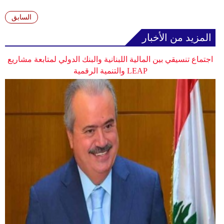
وسفر
السابق
ديكور
المزيد من الأخبار
أخبار
اجتماع تنسيقي بين المالية اللبنانية والبنك الدولي لمتابعة مشاريع
إعلام
LEAP والتنمية الرقمية
تعليم
مرأة
أزياء
إسلامية
علوم
وتكنولوجيا
بيئة