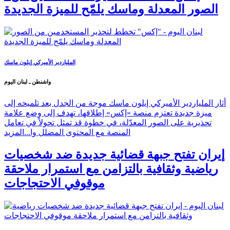
الصور المعدلة وماسك يلمّح للميزة الجديدة
الملياردير الأميركي إيلون ماسك
واشنطن ـ لبنان اليوم
أثار الملياردير الأميركي إيلون ماسك موجة من الجدل بعد تلميحه إلى
ميزة جديدة تعتزم منصة «إكس» إطلاقها، تهدف إلى وضع علامة
تحذيرية على الصور المعدّلة، في خطوة قد تمثل تحولاً في تعامل
المنصة مع المحتوى المضلل وا...
المزيد
إيران تفتح جبهة قضائية جديدة ضد شخصيات
رياضية وثقافية بالتزامن مع استمرار ملاحقة
موقوفي الاحتجاجات