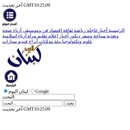
آخر تحديث GMT10:25:09
الرئيسية
أخبارعاجلة
رياضة
ثقافة
إقتصاد
فن وموسيقى
أزياء
صحة
وتغذية
سياحة وسفر
ديكور
أخبار
إعلام
تعليم
مرأة
أزياء إسلامية
علوم وتكنولوجيا
بيئة
مدوَّنات
أبراج
فيديو
سيارات
Google
لبنان اليوم
البحث
آخر تحديث GMT10:25:09