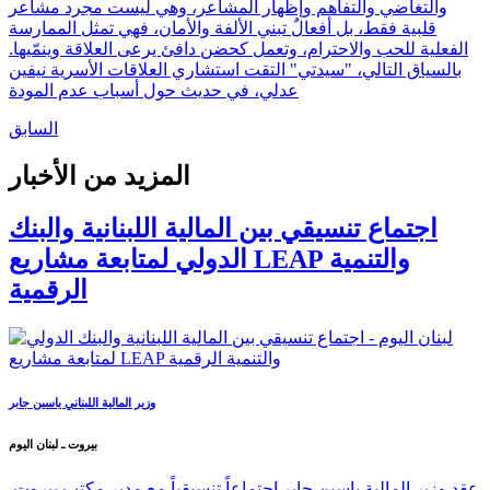
والتغاضي والتفاهم وإظهار المشاعر، وهي ليست مجرد مشاعر
قلبية فقط، بل أفعالٌ تبني الألفة والأمان، فهي تمثل الممارسة
الفعلية للحب والاحترام، وتعمل كحضن دافئ يرعى العلاقة وينمّيها.
بالسياق التالي، "سيدتي" التقت استشاري العلاقات الأسرية نيفين
عدلي، في حديث حول أسباب عدم المودة
السابق
المزيد من الأخبار
اجتماع تنسيقي بين المالية اللبنانية والبنك
الدولي لمتابعة مشاريع LEAP والتنمية
الرقمية
وزير المالية اللبناني ياسين جابر
بيروت ـ لبنان اليوم
عقد وزير المالية ياسين جابر اجتماعاً تنسيقياً مع مدير مكتب بيروت