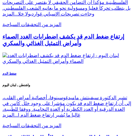
الفلسطينية مؤكدا أن التضامن الحقيقي لا يقتصر على التصريحات
بل يتطلب تحركا فعليا ومسؤولية نحو ما يعانيه الشعب الفلسطيني.
وجاءت تصريحات الإسباني غوارديولا خلا...
المزيد
المزيد من التحقيقات السياحية
إرتفاع ضغط الدم قد يكشف اضطرابات الغدد الصماء
وأمراض التمثيل الغذائي والسكري
ضغط الدم
واشنطن ـ لبنان اليوم
تشير الدكتورة سيفينتش ماميدغوسينوفا، أخصائية أمراض القلب،
إلى أن ارتفاع ضغط الدم قد يكون مؤشرا على وجود خلل كامن في
الغدة الدرقية أو الغدد الكظرية أو الغدة النخامية. ووفقا للطبيبة،
غالبا ما يُشير ارتفاع ضغط الدم ا...
المزيد
المزيد من التحقيقات السياحية