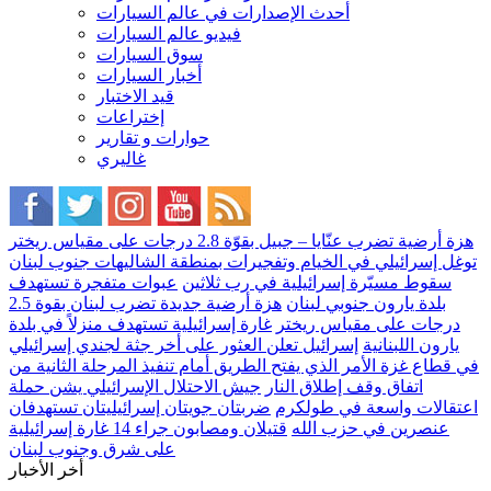
أحدث الإصدارات في عالم السيارات
فيديو عالم السيارات
سوق السيارات
أخبار السيارات
قيد الاختبار
إختراعات
حوارات و تقارير
غاليري
هزة أرضية تضرب عنّايا – جبيل بقوّة 2.8 درجات على مقياس ريختر
توغل إسرائيلي في الخيام وتفجيرات بمنطقة الشاليهات جنوب لبنان
سقوط مسيّرة إسرائيلية في رب ثلاثين
عبوات متفجرة تستهدف
بلدة يارون جنوبي لبنان
هزة أرضية جديدة تضرب لبنان بقوة 2.5
درجات على مقياس ريختر
غارة إسرائيلية تستهدف منزلاً في بلدة
يارون اللبنانية
إسرائيل تعلن العثور على أخر جثة لجندي إسرائيلي
في قطاع غزة الأمر الذي يفتح الطريق أمام تنفيذ المرحلة الثانية من
اتفاق وقف إطلاق النار
جيش الاحتلال الإسرائيلي يشن حملة
اعتقالات واسعة في طولكرم
ضربتان جويتان إسرائيليتان تستهدفان
عنصرين في حزب الله
قتيلان ومصابون جراء 14 غارة إسرائيلية
على شرق وجنوب لبنان
أخر الأخبار