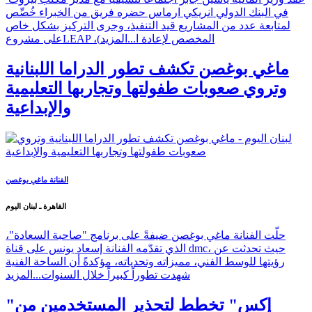
في البنك الدولي انريكي ارماس حضره فريق من الخبراء خُصِّص
لمتابعة عدد من المشاريع قيد التنفيذ، وجرى التركيز بشكل خاص
على مشروعLEAP ،(المخصص لإعادة ا...
المزيد
ماغي بوغصن تكشف تطور الدراما اللبنانية
وتروي صعوبات طفولتها وتجاربها التعليمية
والإبداعية
الفنانة ماغي بوغصن
القاهرة ـ لبنان اليوم
حلّت الفنانة ماغي بوغصن ضيفةً على برنامج "صاحبة السعادة"،
الذي تقدّمه الفنانة إسعاد يونس على قناة dmc، حيث تحدثت عن
رؤيتها للوسط الفني، مميزاته وتحدياته، مؤكدةً أن الساحة الفنية
شهدت تطوراً كبيراً خلال السنوات...
المزيد
"إكس" تخطط لتحذير المستخدمين من