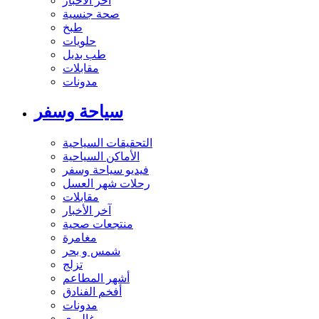
آخر الاخبار
صحة جنسية
طبخ
حلويات
طب بديل
مقابلات
مدونات
سياحة وسفر
التحقيقات السياحية
الأماكن السياحية
فيديو سياحة وسفر
رحلات شهر العسل
مقابلات
آخر الأخبار
منتجعات صحية
مغامرة
شمس و بحر
تزلج
أشهر المطاعم
أفخم الفنادق
مدونات
غاليري