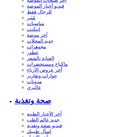
آخر صيحات الموضة
فيديو أخبار الموضة
للرجال فقط
مُثير
مناسبات
إتيكيت
آخر موضة
جديد المحلات
مجوهرات
عطور
العناية بالشعر
ماكياج ومستحضرات
أخر عروض الأزياء
حوارات وتقارير
مدونات
غاليري
صحة وتغذية
آخر الأخبار الطبية
جديد عالم الطب
فيديو صحة وتغذية
إسأل طبيبك