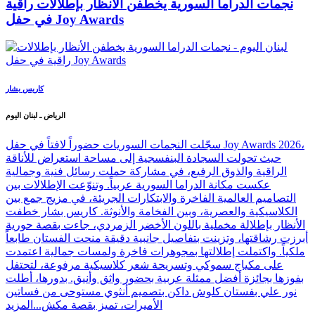
نجمات الدراما السورية يخطفن الأنظار بإطلالات راقية
في حفل Joy Awards
كاريس بشار
الرياض ـ لبنان اليوم
سجّلت النجمات السوريات حضوراً لافتاً في حفل Joy Awards 2026،
حيث تحولت السجادة البنفسجية إلى مساحة استعراض للأناقة
الراقية والذوق الرفيع، في مشاركة حملت رسائل فنية وجمالية
عكست مكانة الدراما السورية عربياً. وتنوّعت الإطلالات بين
التصاميم العالمية الفاخرة والابتكارات الجريئة، في مزيج جمع بين
الكلاسيكية والعصرية، وبين الفخامة والأنوثة. كاريس بشار خطفت
الأنظار بإطلالة مخملية باللون الأخضر الزمردي، جاءت بقصة حورية
أبرزت رشاقتها، وتزينت بتفاصيل جانبية دقيقة منحت الفستان طابعاً
ملكياً. واكتملت إطلالتها بمجوهرات فاخرة ولمسات جمالية اعتمدت
على مكياج سموكي وتسريحة شعر كلاسيكية مرفوعة، لتحتفل
بفوزها بجائزة أفضل ممثلة عربية بحضور واثق وأنيق. بدورها، أطلت
نور علي بفستان كلوش داكن بتصميم أنثوي مستوحى من فساتين
الأميرات، تميز بقصة مكش...
المزيد