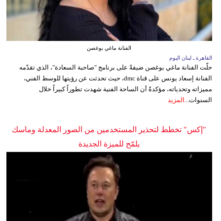
الفنانة ماغي بوغصن
القاهرة ـ لبنان اليوم
حلّت الفنانة ماغي بوغصن ضيفةً على برنامج "صاحبة السعادة"، الذي تقدّمه
الفنانة إسعاد يونس على قناة dmc، حيث تحدثت عن رؤيتها للوسط الفني،
مميزاته وتحدياته، مؤكدةً أن الساحة الفنية شهدت تطوراً كبيراً خلال
السنوات...
المزيد
"إكس" تخطط لتحذير المستخدمين من الصور المعدلة وماسك
يلمّح للميزة الجديدة