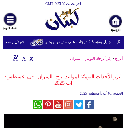
آخر تحديث GMT10:25:09
الرئيسية
أخبارعاجلة
رياضة
ّة 2.8 درجات على مقياس ريختر
قتيلان ومصابون جراء 14 غارة إسرائيلية على شرق وج
ثقافة
إقتصاد
أبراج
»
إقرأ برجك اليومي - الميزان
فن
أبرز الأحداث اليوميّة لمواليد برج "الميزان" في أغسطس/
وموسيقى
آب 2025
أزياء
الجمعة ,08 آب / أغسطس 2025
صحة
وتغذية
سياحة