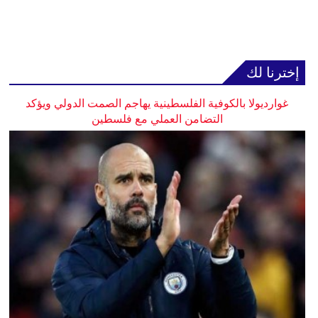
إخترنا لك
غوارديولا بالكوفية الفلسطينية يهاجم الصمت الدولي ويؤكد
التضامن العملي مع فلسطين