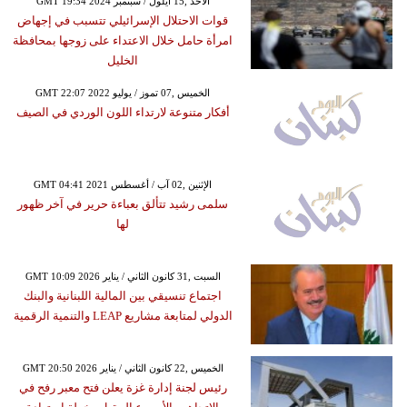
GMT 19:34 2024 الأحد ,15 أيلول / سبتمبر
قوات الاحتلال الإسرائيلي تتسبب في إجهاض
امرأة حامل خلال الاعتداء على زوجها بمحافظة
الخليل
GMT 22:07 2022 الخميس ,07 تموز / يوليو
أفكار متنوعة لارتداء اللون الوردي في الصيف
GMT 04:41 2021 الإثنين ,02 آب / أغسطس
سلمى رشيد تتألق بعباءة حرير في آخر ظهور
لها
GMT 10:09 2026 السبت ,31 كانون الثاني / يناير
اجتماع تنسيقي بين المالية اللبنانية والبنك
الدولي لمتابعة مشاريع LEAP والتنمية الرقمية
GMT 20:50 2026 الخميس ,22 كانون الثاني / يناير
رئيس لجنة إدارة غزة يعلن فتح معبر رفح في