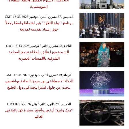
الاتجاهين الأسبوع المقبل وخطة استعادة
المؤسسات
GMT 18:33 2025 الخميس ,27 تشرين الثاني / نوفمبر
برنامج "دولة التلاوة" يثير اهتمامًا واسعًا وجدلاً
حول إسناد تقديمه لمذيعة
GMT 18:43 2025 الثلاثاء ,25 تشرين الثاني / نوفمبر
الشيخة موزا تتألق بإطلالة تجمع الفخامة
الشرقية باللمسات العصرية
GMT 16:48 2025 الأربعاء ,19 تشرين الثاني / نوفمبر
الذكاء الاصطناعي يهز سوق الطاقة وواشنطن
تبحث عن حلول استراتيجية في دول الخليج
GMT 07:05 2026 الخميس ,29 كانون الثاني / يناير
"ميكرولينو" أرخص وأصغر سيارة كهربائية في
العالم