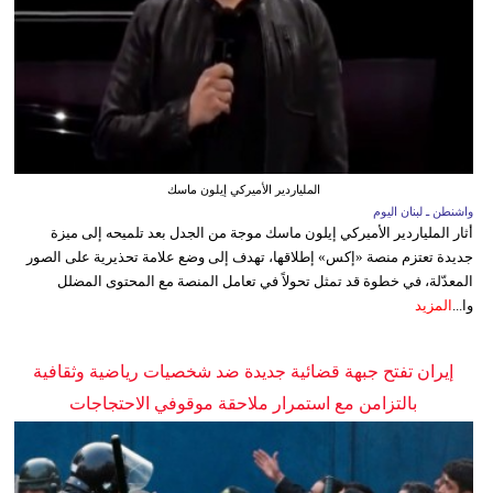
الملياردير الأميركي إيلون ماسك
واشنطن ـ لبنان اليوم
أثار الملياردير الأميركي إيلون ماسك موجة من الجدل بعد تلميحه إلى ميزة
جديدة تعتزم منصة «إكس» إطلاقها، تهدف إلى وضع علامة تحذيرية على الصور
المعدّلة، في خطوة قد تمثل تحولاً في تعامل المنصة مع المحتوى المضلل
وا...
المزيد
إيران تفتح جبهة قضائية جديدة ضد شخصيات رياضية وثقافية
بالتزامن مع استمرار ملاحقة موقوفي الاحتجاجات