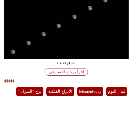
وسفر
ديكور
أخبار
إعلام
تعليم
الأبراج الفلكية
مرأة
إقرأ برجك الاسبوعي
أزياء
إسلامية
لبنان اليوم
lebanontoday
الأبراج الفلكية
برج "الميزان"
علوم
وتكنولوجيا
بيئة