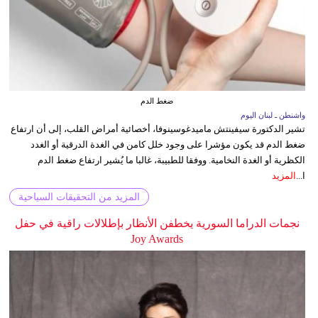
ضغط الدم
واشنطن ـ لبنان اليوم
تشير الدكتورة سيفينتش ماميدغوسينوفا، أخصائية أمراض القلب، إلى أن ارتفاع
ضغط الدم قد يكون مؤشرا على وجود خلل كامن في الغدة الدرقية أو الغدد
الكظرية أو الغدة النخامية. ووفقا للطبيبة، غالبا ما يُشير ارتفاع ضغط الدم
ا...
المزيد
المزيد من التحقيقات السياحية
نجمات الدراما السورية يخطفن الأنظار بإطلالات راقية في حفل
Joy Awards