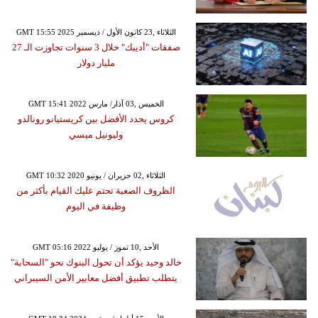
GMT 15:55 2025 الثلاثاء ,23 كانون الأول / ديسمبر
صفقات "أديبك" خلال 3 سنوات تجاوزت الـ 27
مليار دولار
GMT 15:41 2022 الخميس ,03 آذار/ مارس
كروس يحدد الأفضل بين كريستيانو رونالدو
وليونيل ميسي
GMT 10:32 2020 الثلاثاء ,02 حزيران / يونيو
الظروف الصعبة تحتم عليك القيام بأكثر من
وظيفة في اليوم
GMT 05:16 2022 الأحد ,10 تموز / يوليو
خالد وحيد يؤكد أن تحول البنوك نحو "السحابة"
يتطلب تطبيق أفضل معايير الأمن السيبراني