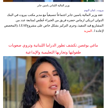
وزير المالية اللبناني ياسين جابر
بيروت ـ لبنان اليوم
عقد وزير المالية ياسين جابر اجتماعاً تنسيقياً مع مدير مكتب بيروت في البنك
الدولي انريكي ارماس حضره فريق من الخبراء خُصِّص لمتابعة عدد من
المشاريع قيد التنفيذ، وجرى التركيز بشكل خاص على مشروعLEAP ،(المخصص
لإعادة ا...
المزيد
ماغي بوغصن تكشف تطور الدراما اللبنانية وتروي صعوبات
طفولتها وتجاربها التعليمية والإبداعية