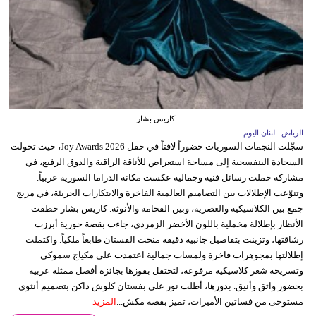
كاريس بشار
الرياض ـ لبنان اليوم
سجّلت النجمات السوريات حضوراً لافتاً في حفل Joy Awards 2026، حيث تحولت
السجادة البنفسجية إلى مساحة استعراض للأناقة الراقية والذوق الرفيع، في
مشاركة حملت رسائل فنية وجمالية عكست مكانة الدراما السورية عربياً.
وتنوّعت الإطلالات بين التصاميم العالمية الفاخرة والابتكارات الجريئة، في مزيج
جمع بين الكلاسيكية والعصرية، وبين الفخامة والأنوثة. كاريس بشار خطفت
الأنظار بإطلالة مخملية باللون الأخضر الزمردي، جاءت بقصة حورية أبرزت
رشاقتها، وتزينت بتفاصيل جانبية دقيقة منحت الفستان طابعاً ملكياً. واكتملت
إطلالتها بمجوهرات فاخرة ولمسات جمالية اعتمدت على مكياج سموكي
وتسريحة شعر كلاسيكية مرفوعة، لتحتفل بفوزها بجائزة أفضل ممثلة عربية
بحضور واثق وأنيق. بدورها، أطلت نور علي بفستان كلوش داكن بتصميم أنثوي
مستوحى من فساتين الأميرات، تميز بقصة مكش...
المزيد