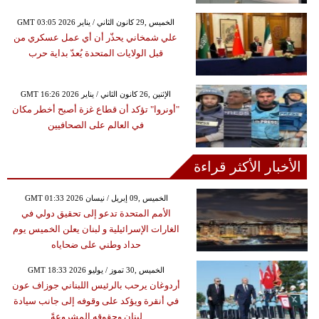
GMT 03:05 2026 الخميس ,29 كانون الثاني / يناير
علي شمخاني يحذّر أن أي عمل عسكري من
قبل الولايات المتحدة يُعدّ بداية حرب
GMT 16:26 2026 الإثنين ,26 كانون الثاني / يناير
"أونروا" تؤكد أن قطاع غزة أصبح أخطر مكان
في العالم على الصحافيين
الأخبار الأكثر قراءة
GMT 01:33 2026 الخميس ,09 إبريل / نيسان
الأمم المتحدة تدعو إلى تحقيق دولي في
الغارات الإسرائيلية و لبنان يعلن الخميس يوم
حداد وطني على ضحاياه
GMT 18:33 2026 الخميس ,30 تموز / يوليو
أردوغان يرحب بالرئيس اللبناني جوزاف عون
في أنقرة ويؤكد على وقوفه إلى جانب سيادة
لبنان وحقوقه المشروعةً