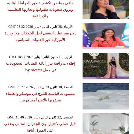
ماغي بوغصن تكشف تطور الدراما اللبنانية
وتروي صعوبات طفولتها وتجاربها التعليمية
والإبداعية
GMT 08:22 2026 الأربعاء ,28 كانون الثاني / يناير
رودريغيز تعلن السعي لحل الخلافات مع الإدارة
الأميركية عبر القنوات السياسية
GMT 18:07 2026 الإثنين ,19 كانون الثاني / يناير
إطلالات راقية تبرز أناقة الفنانات السعوديات
في حفل Joy Awards
GMT 09:27 2026 الجمعة ,30 كانون الثاني / يناير
مستويات قياسية للثلوج في موسكو والعلماء
يصفونها بالأسوأ منذ قرنين
GMT 18:46 2026 الخميس ,22 كانون الثاني / يناير
دليل عملي لاختيار لون الجدران المثالي يضفي
على المنزل أناقة