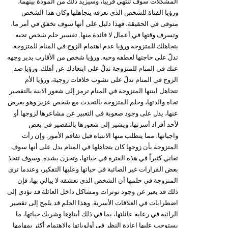
المشكلات سوف تنتهي قريباً، وسيزيد ذلك من المودة بينهما،
ورؤيا الفتاة للشخص الذي تعرفه يتجاهلها وكان هذا الشخص
متوفى في الحقيقة، فهذا دليل على أنها سوف تخفق في أمر ما،
وتسرف وقتها في أعمال لا فائدة منها. تفسير حلم شخص تحبه
يتجاهلك للمتزوجة ورؤيا عدم اهتمام الزوج في المنام للمتزوجة
تدلّ على حاجتها لعطفه وحبه. ورؤيا شخص من الأقارب يدير وجهه
عنك في المنام للمتزوجة تدلّ على ابتعادك عن أهلك. ورؤيا صد
الزوج في المنام تدلّ على نشوب خلافات زوجية، ورؤيا الأم
تتجاهل ابنتها المتزوجة في المنام ترمز إلى شعور الابنة بالتقصير
تجاه والدتها، وحلم المتزوجة بالتحدث مع شخص عزيز وهو يعرض
عنها، يدل على وجود صعوبة في التعبير عن مشاعرها لزوجها أو
لأحد أفراد أسرتها، ويشير إلى شعورها بالتقصير في بعض
واجباتها، مما يتطلب منها الانتباه قبل تفاقم الأمور. وإن رأت
المتزوجة بأن زوجها كان يتجاهلها في المنام يدل على أنها سوف
تعاني كثيراً في هذه الفترة في حياتها، وتحزن بشدة. وسوف تتخذ
بعض القرارات غير الصائبة في حياتها وعليها التفكير، وعندما ترى
المتزوجة في حلمها أن الشخص الذي تعشقه لا يبالي بها، فإن
ذلك قد يعبر عن وجود توترات ومشاكل داخل العائلة قد تؤدي إلى
اضطرابات في العلاقات الأسرية. وهذا الحلم قد يلمح إلى تقصير
الرائية في رعاية عائلتها، بما في ذلك أبناؤها وشريك حياتها، ما
يستوجب عليها إعادة النظر في أولوياتها والاهتمام أكثر بمهامها