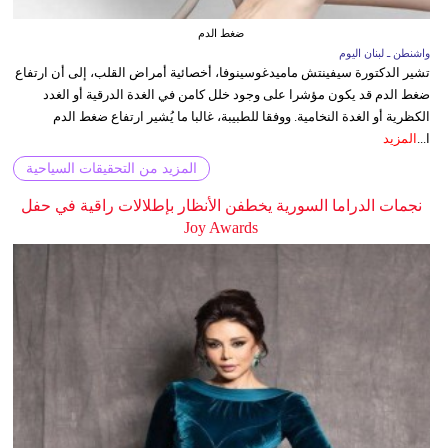
ضغط الدم
واشنطن ـ لبنان اليوم
تشير الدكتورة سيفينتش ماميدغوسينوفا، أخصائية أمراض القلب، إلى أن ارتفاع
ضغط الدم قد يكون مؤشرا على وجود خلل كامن في الغدة الدرقية أو الغدد
الكظرية أو الغدة النخامية. ووفقا للطبيبة، غالبا ما يُشير ارتفاع ضغط الدم
ا...
المزيد
المزيد من التحقيقات السياحية
نجمات الدراما السورية يخطفن الأنظار بإطلالات راقية في حفل
Joy Awards