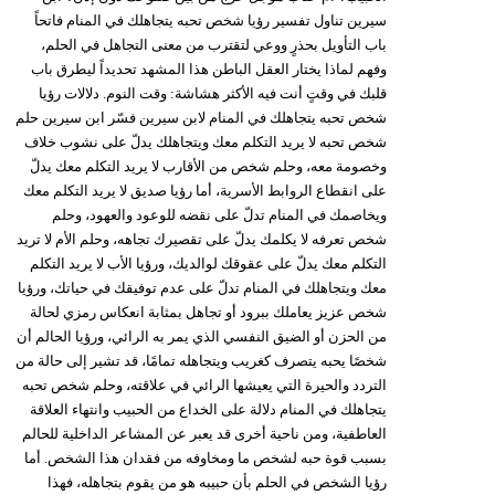
مدوَّنات
سيرين تناول تفسير رؤيا شخص تحبه يتجاهلك في المنام فاتحاً
باب التأويل بحذرٍ ووعي لتقترب من معنى التجاهل في الحلم،
أبراج
وفهم لماذا يختار العقل الباطن هذا المشهد تحديداً ليطرق باب
قلبك في وقتٍ أنت فيه الأكثر هشاشة: وقت النوم. دلالات رؤيا
فيديو
شخص تحبه يتجاهلك في المنام لابن سيرين فسّر ابن سيرين حلم
شخص تحبه لا يريد التكلم معك ويتجاهلك يدلّ على نشوب خلاف
سيارات
وخصومة معه، وحلم شخص من الأقارب لا يريد التكلم معك يدلّ
على انقطاع الروابط الأسرية، أما رؤيا صديق لا يريد التكلم معك
ويخاصمك في المنام تدلّ على نقضه للوعود والعهود، وحلم
شخص تعرفه لا يكلمك يدلّ على تقصيرك تجاهه، وحلم الأم لا تريد
التكلم معك يدلّ على عقوقك لوالديك، ورؤيا الأب لا يريد التكلم
معك ويتجاهلك في المنام تدلّ على عدم توفيقك في حياتك، ورؤيا
شخص عزيز يعاملك ببرود أو تجاهل بمثابة انعكاس رمزي لحالة
من الحزن أو الضيق النفسي الذي يمر به الرائي، ورؤيا الحالم أن
شخصًا يحبه يتصرف كغريب ويتجاهله تمامًا، قد تشير إلى حالة من
التردد والحيرة التي يعيشها الرائي في علاقته، وحلم شخص تحبه
يتجاهلك في المنام دلالة على الخداع من الحبيب وانتهاء العلاقة
العاطفية، ومن ناحية أخرى قد يعبر عن المشاعر الداخلية للحالم
بسبب قوة حبه لشخص ما ومخاوفه من فقدان هذا الشخص. أما
رؤيا الشخص في الحلم بأن حبيبه هو من يقوم بتجاهله، فهذا