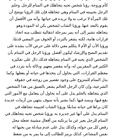
كأم وزوجة. رؤيا شخص تحبه يتجاهلك في المنام للرجل. وحلم
الرجل بحبيبته في المنام وهي تتجاهله.فإن تلك الرؤيا توضح أن
تلك المرأة لا ترغب به ولا تريده في حياتها. وأنه من الأفضل أن
يقوم بالبعد عنها. ورؤيا الشاب لشخص يكن له المودة وهو
يتجاهله تشير إلى أنه يمر بمرحلة انتقالية تتطلب منه اتخاذ
قرارات هامة، لكنه يشعر بالتردد أو الخوف من المضي قدمًا،
ورؤيا الأب أو الأم لا يتكلم معي دلالة على حرص الأب بشدة على
تقديم النصح والإرشاد ليكون أفضل. ورؤيا الرجل في المنام بأن
الشخص الذي يحبه في المنام يتجاهله فذلك دال على تفكيره
الكثير في المقربين له، وأنه مقصر معهم. ودلالة بأنه يتردد في
معظم القرارات، التي يحاول أن يتخذها في حياته أو يفعلها. وكما
يدل المنام للمتزوج على وجود تقصير من زوجته في حقوقه
الشرعية، وإن كان الرجل الحالم يشعر بالضيق من هذا الشخص
الذي يتجاهله بالحلم يدل على أنه يحاول أن يتعامل مع الأمور التي
يقع فيها، ويسد فيها ،كما يشير بأنه سوف ينتهي من أزمات عديدة
كان يراها في حياته سابقًا. ورؤيا الشاب لحبيبته تتجاهله في
المنام يدل على أنها غير جديرة به. ورؤيا شخص تحبه يتجاهلك في
المنام للرجل يعبر عن ما يرتكبه من أفعال مشينة تجعله محل
رفض كل من حوله، وكذلك يدل على عدم مبادلة من يحبها له
نفس المشاعر، كذلك يرمز للطالب إلى ما يمر به من ضغط