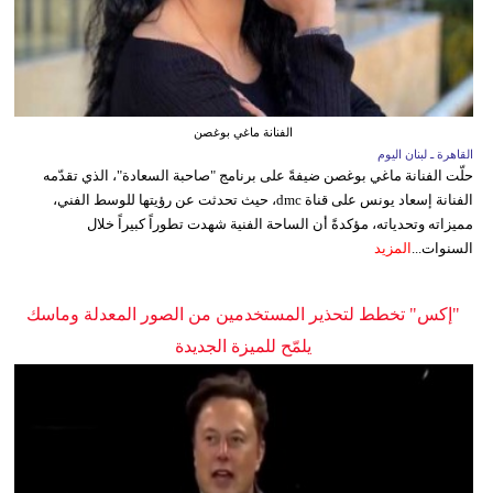
الفنانة ماغي بوغصن
القاهرة ـ لبنان اليوم
حلّت الفنانة ماغي بوغصن ضيفةً على برنامج "صاحبة السعادة"، الذي تقدّمه
الفنانة إسعاد يونس على قناة dmc، حيث تحدثت عن رؤيتها للوسط الفني،
مميزاته وتحدياته، مؤكدةً أن الساحة الفنية شهدت تطوراً كبيراً خلال
السنوات...
المزيد
"إكس" تخطط لتحذير المستخدمين من الصور المعدلة وماسك
يلمّح للميزة الجديدة