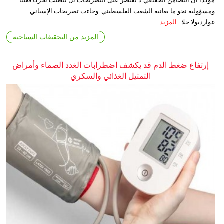
مؤكدا أن التضامن الحقيقي لا يقتصر على التصريحات بل يتطلب تحركا فعليا
ومسؤولية نحو ما يعانيه الشعب الفلسطيني. وجاءت تصريحات الإسباني
غوارديولا خلا...
المزيد
المزيد من التحقيقات السياحية
إرتفاع ضغط الدم قد يكشف اضطرابات الغدد الصماء وأمراض
التمثيل الغذائي والسكري