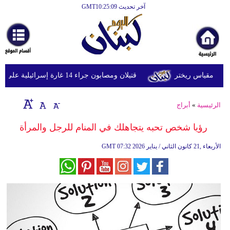
آخر تحديث GMT10:25:09
الرئيسية
أخبارعاجلة
رياضة
قتيلان ومصابون جراء 14 غارة إسرائيلية على شرق وجنوب لبنان
ثقافة
إقتصاد
الرئيسية
»
أبراج
فن
رؤيا شخص تحبه يتجاهلك في المنام للرجل والمرأة
وموسيقى
07:32 2026 الأربعاء ,21 كانون الثاني / يناير
GMT
أزياء
صحة
وتغذية
سياحة