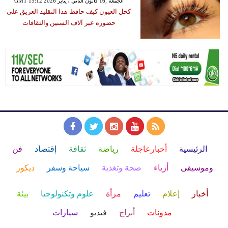
GMT 15:12 2026 الجمعة ,16 كانون الثاني / يناير
كحل العيون كيف حافظ هذا التقليد العريق على
حضوره عبر آلاف السنين والثقافات
الرئيسية
أخبارعاجلة
رياضة
ثقافة
إقتصاد
فن
وموسيقى
أزياء
صحة وتغذية
سياحة وسفر
ديكور
أخبار
إعلام
تعليم
مرأة
علوم وتكنولوجيا
بيئة
مدونات
أبراج
فيديو
سيارات