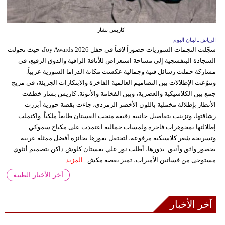
كاريس بشار
الرياض ـ لبنان اليوم
سجّلت النجمات السوريات حضوراً لافتاً في حفل Joy Awards 2026، حيث تحولت
السجادة البنفسجية إلى مساحة استعراض للأناقة الراقية والذوق الرفيع، في
مشاركة حملت رسائل فنية وجمالية عكست مكانة الدراما السورية عربياً.
وتنوّعت الإطلالات بين التصاميم العالمية الفاخرة والابتكارات الجريئة، في مزيج
جمع بين الكلاسيكية والعصرية، وبين الفخامة والأنوثة. كاريس بشار خطفت
الأنظار بإطلالة مخملية باللون الأخضر الزمردي، جاءت بقصة حورية أبرزت
رشاقتها، وتزينت بتفاصيل جانبية دقيقة منحت الفستان طابعاً ملكياً. واكتملت
إطلالتها بمجوهرات فاخرة ولمسات جمالية اعتمدت على مكياج سموكي
وتسريحة شعر كلاسيكية مرفوعة، لتحتفل بفوزها بجائزة أفضل ممثلة عربية
بحضور واثق وأنيق. بدورها، أطلت نور علي بفستان كلوش داكن بتصميم أنثوي
مستوحى من فساتين الأميرات، تميز بقصة مكش...
المزيد
آخر الأخبار الطبية
آخر الأخبار