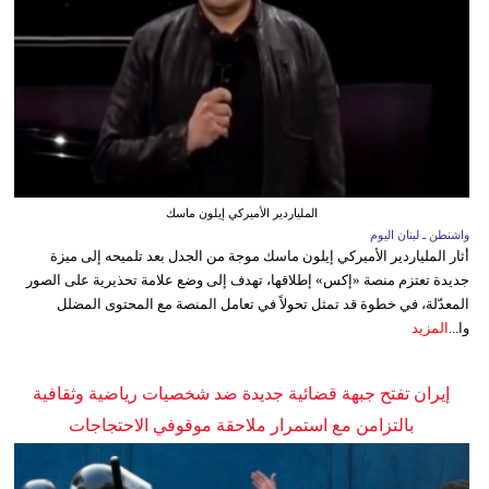
الملياردير الأميركي إيلون ماسك
واشنطن ـ لبنان اليوم
أثار الملياردير الأميركي إيلون ماسك موجة من الجدل بعد تلميحه إلى ميزة
جديدة تعتزم منصة «إكس» إطلاقها، تهدف إلى وضع علامة تحذيرية على الصور
المعدّلة، في خطوة قد تمثل تحولاً في تعامل المنصة مع المحتوى المضلل
وا...
المزيد
إيران تفتح جبهة قضائية جديدة ضد شخصيات رياضية وثقافية
بالتزامن مع استمرار ملاحقة موقوفي الاحتجاجات