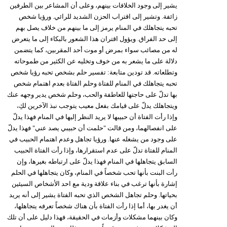
يشير إلى وجود الخلافات بينهم، وعلى أن المشاعر بين الطرفين
زائفة. وتشير إلى اقتراب الحزن الشديد للرائي. ورؤيا شخص
تحبه يتجاهلك في المنام يرمز إلى ما بينهم من خلاف يصل بهم
إلى حد الفراق. ويؤول اقتران هذا الشعور بالبكاء إلى ما يتعرض
له من مصائب سواء بمرض أو موت أحد المقربين، كما يتضمن
دلالة على ما يشعر به من خوف وتخليه عن الكثير من طموحاته
وتطلعاته. قد تودين متابعة: تفسير حلم بشخص تحبه رؤيا شخص
تحبه يتجاهلك في المنام للفتاة وحلم الفتاة بعدم اهتمام شخص
بها تدلّ على حاجتها للعاطفة والحب، وحلم شخص يدير وجهه عنك
ويتجاهلك يدلّ على قيامك بفعل معيب يتوجب نبذ الآخرين لكِ،
وإذا رأت الفتاة أن حبيبها لا يريد النظر إليها في المنام فهذا يدلّ
على انفصالهما، ومن قالت "حلمت أن حبيبي يصد عني" فهذا يدلّ
على وجود من يشغله عنها. ورؤيا تجاهل وعدم اهتمام الحبيب في
المنام للفتاة تدلّ على عدم استقرارها، وإذا رأت الفتاة الحبيب
السابق يتجاهلها في المنام فهذا يدلّ على ارتباطه بغيرها، وإن
رأت البنت بأنها تحب شخصاً في المنام، وكان يتجاهلها في الحلم
إشارة بأنها ترغب في بناء علاقة ودية مع احد الأشخاص السيئين
بحياتها. وحلم تجاهل الشخص الذي تحبه الفتاة يشير إلى أنه يريد
أن يغدر بها، أما إذا رأت الفتاة بأن هناك شخصاً تعرفه يتجاهلها،
وكان بينهما مشكلات وأزمات في الحقيقة، فهذا دليل على أن تلك