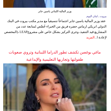
وزير المالية اللبناني ياسين جابر
بيروت ـ لبنان اليوم
عقد وزير المالية ياسين جابر اجتماعاً تنسيقياً مع مدير مكتب بيروت في البنك
الدولي انريكي ارماس حضره فريق من الخبراء خُصِّص لمتابعة عدد من
المشاريع قيد التنفيذ، وجرى التركيز بشكل خاص على مشروعLEAP ،(المخصص
لإعادة ا...
المزيد
ماغي بوغصن تكشف تطور الدراما اللبنانية وتروي صعوبات
طفولتها وتجاربها التعليمية والإبداعية