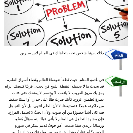
وسفر
ديكور
أخبار
إعلام
دلالات رؤيا شخص تحبه يتجاهلك في المنام لابن سيرين
تعليم
مرأة
في عُتمةِ المنام، حيث تُطفأ ضوضاءُ العالم وتُضاء أسرارُ القلب،
أزياء
قد يحدث ما لا تحتمله اليقظة: تلمح مَن تحب... قريبًا كنبضك، تراه
إسلامية
يمرّ بك مرورَ الغريب. لا يلتفت. لا يبتسم. لا يمنحك حتى فتاتَ
نظرةٍ تُطمئن الروح. كأنك صرتَ ظلًّا على جدار، أو اسمًا سقط
علوم
من ذاكرته عمدًا. فتستيقظ، لا لأن الحلم انتهى، بل لأن التجاهل
وتكنولوجيا
فيه كان أشدَّ حضورًا من أي صوت. ولأن الحبَّ لا يَحتمل الفراغ،
فإن مشهد التجاهل في المنام لا يأتي عبثًا؛ إنه سؤالٌ مُقنّع،
بيئة
ورسالةٌ ترتدي هيئةَ صمت. أهو خوفٌ قديم يتنكر في صورةِ
الحبيب؟ أم عتابٌ مؤجل خرج من بين ضلوعك دون إذن؟ ابن