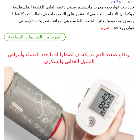
لندن ـ لبنان اليوم
جدد بيب غوارديولا مدرب مانشستر سيتي دعمه العلني للقضية الفلسطينية
مؤكدا أن التضامن الحقيقي لا يقتصر على التصريحات بل يتطلب تحركا فعليا
ومسؤولية نحو ما يعانيه الشعب الفلسطيني. وجاءت تصريحات الإسباني
غوارديولا خلا...
المزيد
المزيد من التحقيقات السياحية
إرتفاع ضغط الدم قد يكشف اضطرابات الغدد الصماء وأمراض
التمثيل الغذائي والسكري