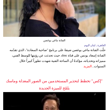
الفنانة ماغي بوغصن
القاهرة ـ لبنان اليوم
حلّت الفنانة ماغي بوغصن ضيفةً على برنامج "صاحبة السعادة"، الذي تقدّمه
الفنانة إسعاد يونس على قناة dmc، حيث تحدثت عن رؤيتها للوسط الفني،
مميزاته وتحدياته، مؤكدةً أن الساحة الفنية شهدت تطوراً كبيراً خلال
السنوات...
المزيد
"إكس" تخطط لتحذير المستخدمين من الصور المعدلة وماسك
يلمّح للميزة الجديدة