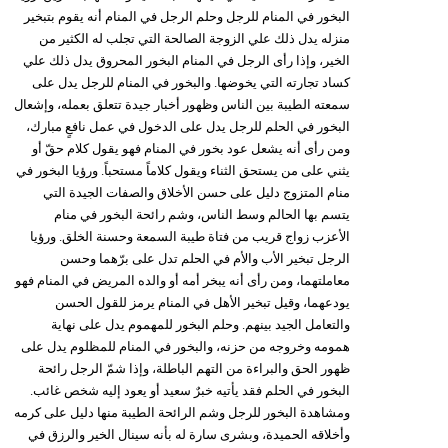
البخور في المنام للرجل وحلم الرجل في المنام أنه يقوم بتبخير
منزله يدل ذلك علي الزوجة الصالحة التي تجلب له الكثير من
الخير، وإذا رأى الرجل في المنام البخور المحروق يدل ذلك علي
كساد تجارته التي يخوضها. والبخور في المنام للرجل يدل على
سمعته الطيبة بين الناس وظهور أخبار جيدة تتعلق بعمله، وإشعال
البخور في الحلم للرجل يدل على الدخول في عمل نافعٍ مبارك،
ومن رأى أنه يشعل عود بخور في المنام فهو يقول كلام حقّ أو
يثني على من يستحق الثناء ويقول كلاماً مستحباً. ورؤيا البخور في
منام المتزوج دليل على حسن الأخلاق والصفات الجيدة التي
يتسم بها الحالم وسط الناس، وشم رائحة البخور في منام
الأعزب زواج قريب من فتاة طيبة السمعة وحسنة الخلق. ورؤيا
الرجل تبخير الأب والأم في الحلم تدل على برّهما وحسن
معاملتهما، ومن رأى أنه يبخر أمه أو والده المريض في المنام فهو
يودعهما، وقيل تبخير الأهل في المنام يرمز للقول الحسن
والتعامل الجيد بينهم. وحلم البخور للمهموم يدل على نهاية
همومه وخروجه من حزنه، والبخور في المنام للمظلوم يدل على
ظهور الحق والبراءة من التهم الباطلة، وإذا شمّ الرجل رائحة
البخور في الحلم فقد يأتيه خبرٌ سعيد أو يعود إليه شخص غائب.
ومشاهدة البخور للرجل وشم الرائحة الطيبة منها دليل على كرمه
وأخلاقه الحميدة، وبشرى سارة له بأنه سينال الخير والرزق في