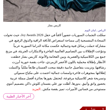
كاريس بشار
الرياض ـ لبنان اليوم
سجّلت النجمات السوريات حضوراً لافتاً في حفل Joy Awards 2026، حيث تحولت
السجادة البنفسجية إلى مساحة استعراض للأناقة الراقية والذوق الرفيع، في
مشاركة حملت رسائل فنية وجمالية عكست مكانة الدراما السورية عربياً.
وتنوّعت الإطلالات بين التصاميم العالمية الفاخرة والابتكارات الجريئة، في مزيج
جمع بين الكلاسيكية والعصرية، وبين الفخامة والأنوثة. كاريس بشار خطفت
الأنظار بإطلالة مخملية باللون الأخضر الزمردي، جاءت بقصة حورية أبرزت
رشاقتها، وتزينت بتفاصيل جانبية دقيقة منحت الفستان طابعاً ملكياً. واكتملت
إطلالتها بمجوهرات فاخرة ولمسات جمالية اعتمدت على مكياج سموكي
وتسريحة شعر كلاسيكية مرفوعة، لتحتفل بفوزها بجائزة أفضل ممثلة عربية
بحضور واثق وأنيق. بدورها، أطلت نور علي بفستان كلوش داكن بتصميم أنثوي
مستوحى من فساتين الأميرات، تميز بقصة مكش...
المزيد
آخر الأخبار الطبية