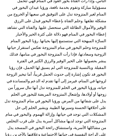
الناس، وإذا رأت الفتاة بخور العود في المنام فهي تتحمل
مسؤوليةً مباركة وتقوم بخدمة نافعة، ورؤيا عيدان البخور في
المنام لغير المتزوجة تدل على التوفيق في سعيها أو الخروج من
مشكلة تقلقها. وحلم الفتاة بإعطاء البخور فيدل على الرزق
الوفير والأموال الطائلة التي ستحصل عليها. والفتاة التي تشاهد
إعطاء البخور في المنام فهو دلالة على كثرة الخير والأخبار
السارّة المبهجة التي ستستمع إليها بحياتها. رؤيا البخور المنام
للمتزوجة وحلم البخور في منام المتزوجة تعكس استقرار حياتها
الزوجية وسعادتها، فإذا رأت المتزوجة البخور في منامها، فذلك
يبشر بحصولها على الخير الوفير والرزق الكثير في الفترة
المقبلة. وبالنسبة للمتزوجة التي لم يسبق لها الحمل، فإن رؤيا
البخور قد تكون إشارة إلى حدوث الحمل قريباً، أما تبخير الزوجة
لزوجها في المنام، فيرمز إلى أنها تقدم له الدعم والمساندة في
حياته، ورؤيا البخور في الحلم للمتزوجة تدل أنها تنال سروراً من
زوجها أو أولادها، وإشعال المتزوجة المريضة للبخور في الحلم
يدل على شفائها من المرض. ورؤيا البخور في منام المتزوجة تدل
على أخلاقها الحسنة وسيرتها الطيبة. ويشير الحلم إلى حل
المشكلات التي توجد في حياتها، وإزالة الهموم. والبخور في منام
المتزوجة التي توجد لديها مشاكل أسرية يدل على قرب التخلص
من مشاكلها الأسرية، واستنشاق رائحة البخور في المسجد يدل
على الراحة النفسية في حياتها الاجتماعية وعلاقتها بالآخرين. رؤيا