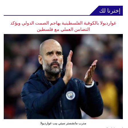
إخترنا لك
غوارديولا بالكوفية الفلسطينية يهاجم الصمت الدولي ويؤكد
التضامن العملي مع فلسطين
مدرب مانشستر سيتي بيب غوارديولا