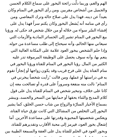
الهم والغم، وربما دلّت رائحة البخور على سماع الكلام الحسن
والجميل من أشخاص مقربين. ومن رأى البخور في المنام وكان
بعيداً عن دينه، فهذا يدل على صلاح حاله وترك المعاصي. ومن
رأى في منامه أنه يُشعل البخور وكان يكتم سراً فهذا يدل على
إفشاء السّر سواء من خلاله أو من خلال شخص قد حكى له. ورؤيا
بيع البخور في المنام تشير إلى الخسائر المادية والأزمات التي
سيعاني منها الحالم، وأنه سيحتاج إلى طلب مساعدة من حوله.
وإذا حلم الشخص ببخور العود علامة على المكانة العالية التي
ينعم بها، وأنه سوف يحصل على الوظيفة المرموقة تدر عليه
الكثير من المال. رؤيا البخور في المنام للفتاة ورؤيا البخور في
منام الفتاة يدل على فرح قريب وقد يكون زواجها أو إنجازاً تقوم
به في دراستها أو عملها، ومن قالت "رأيت شخصاً يبخرني في
المنام" نالت منه منفعة وسروراً على قدره أو تصالحت معه إن
كانا على خلاف، وتبخير شخص في المنام للفتاة يدل على قول
كلام المديح والثناء بحقها أو حمايتها من السحر والحسد، ويبشر
بسماع الأخبار السارّة والزواج من شاب حسن الخلق، كما يشير
البخور إلى التخلص من المشاكل التي كانت تؤرق حياة الفتاة،
ويعكس شخصيتها المحبوبة وقدرتها على مساعدة الآخرين. أما
إشعال بخور العود، فيرمز إلى محبة الأقارب وتقديرهم للفتاة،
وبخور العود في الحلم للفتاة يدل على العفة والسمعة الطيبة بين