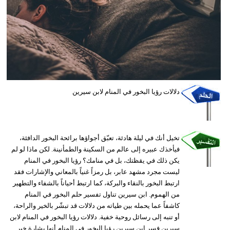
وسفر
ديكور
أخبار
إعلام
دلالات رؤيا البخور في المنام لابن سيرين
تعليم
مرأة
تخيل أنك في ليلة هادئة، تعبّق أجواؤها برائحة البخور الدافئة،
أزياء
فيأخذك عبيره إلى عالم من السكينة والطمأنينة. لكن ماذا لو لم
إسلامية
يكن ذلك في يقظتك، بل في منامك؟ رؤيا البخور في المنام
ليست مجرد مشهد عابر، بل رمزاً غنياً بالمعاني والإشارات فقد
علوم
ارتبط البخور بالنقاء والبركة، كما ارتبط أحياناً بالشفاء والتطهير
وتكنولوجيا
من الهموم. ابن سيرين تناول تفسير حلم البخور في المنام
كاشفاً عما يحمله بين طياته من دلالات قد تبشّر بالخير والراحة،
بيئة
أو تنبه إلى رسائل روحية خفية. دلالات رؤيا البخور في المنام لابن
سيرين فسر ابن سيرين رؤيا البخور في المنام أنها بشارة خير