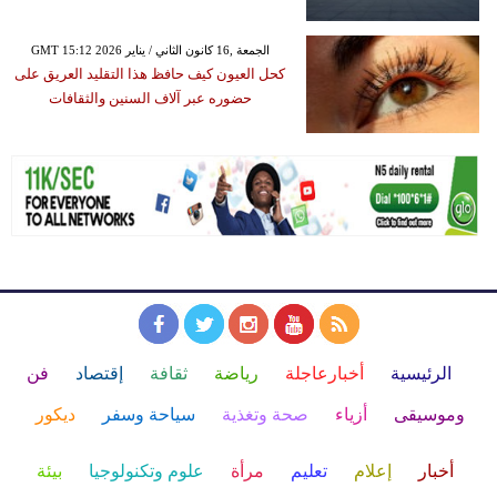
GMT 15:12 2026 الجمعة ,16 كانون الثاني / يناير
كحل العيون كيف حافظ هذا التقليد العريق على
حضوره عبر آلاف السنين والثقافات
الرئيسية
أخبارعاجلة
رياضة
ثقافة
إقتصاد
فن
وموسيقى
أزياء
صحة وتغذية
سياحة وسفر
ديكور
أخبار
إعلام
تعليم
مرأة
علوم وتكنولوجيا
بيئة