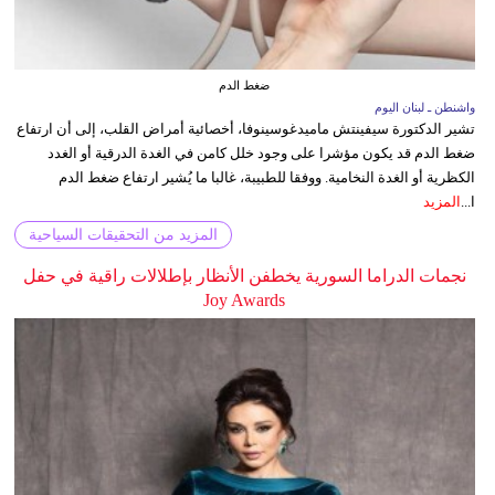
ضغط الدم
واشنطن ـ لبنان اليوم
تشير الدكتورة سيفينتش ماميدغوسينوفا، أخصائية أمراض القلب، إلى أن ارتفاع
ضغط الدم قد يكون مؤشرا على وجود خلل كامن في الغدة الدرقية أو الغدد
الكظرية أو الغدة النخامية. ووفقا للطبيبة، غالبا ما يُشير ارتفاع ضغط الدم
ا...
المزيد
المزيد من التحقيقات السياحية
نجمات الدراما السورية يخطفن الأنظار بإطلالات راقية في حفل
Joy Awards