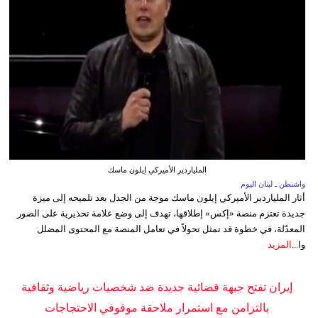
الملياردير الأميركي إيلون ماسك
واشنطن ـ لبنان اليوم
أثار الملياردير الأميركي إيلون ماسك موجة من الجدل بعد تلميحه إلى ميزة
جديدة تعتزم منصة «إكس» إطلاقها، تهدف إلى وضع علامة تحذيرية على الصور
المعدّلة، في خطوة قد تمثل تحولاً في تعامل المنصة مع المحتوى المضلل
وا...
المزيد
إيران تفتح جبهة قضائية جديدة ضد شخصيات رياضية وثقافية
بالتزامن مع استمرار ملاحقة موقوفي الاحتجاجات