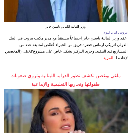
وزير المالية اللبناني ياسين جابر
بيروت ـ لبنان اليوم
عقد وزير المالية ياسين جابر اجتماعاً تنسيقياً مع مدير مكتب بيروت في البنك
الدولي انريكي ارماس حضره فريق من الخبراء خُصِّص لمتابعة عدد من
المشاريع قيد التنفيذ، وجرى التركيز بشكل خاص على مشروعLEAP ،(المخصص
لإعادة ا...
المزيد
ماغي بوغصن تكشف تطور الدراما اللبنانية وتروي صعوبات
طفولتها وتجاربها التعليمية والإبداعية