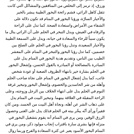
مدوَّنات
ورزق، إذ ترمز إلى التخلص من المنافقين والمشاكل التي كانت
تثقل كاهل الرائي، فشم رائحة البخور الطيبة يبشر بالخير
أبراج
والأخبار السارّة، ورؤيا البخور في المنام قد تكون دلالة على
الشفاء من الأمراض واستعادة الصحة. كما تدل على الراحة
فيديو
والرفاه في العيش، ويدل التبخر في الحلم على أن الرائي ينال ما
يكون سبباً للرخاء والسعادة في حياته، ويدل على السمعة الطيبة
سيارات
والأخبار السعيدة، وتدل رؤيا البخور في الحلم على الصلح بين
خصمين، كما تدل رؤيا البخور والتبخر في المنام على المعشر
الطيب بين الناس، وتقديم هدية البخور في المنام يدل على
المبادرة بالمصالحة أو المبادرة بالقول الحسن، وإشعال البخور
في الحلم بشارة خير بانتهاء الظروف الصعبة أو عودة شخص
غائب، كما يدل إشعال البخور في المنام على نجاة صاحب الحلم
وأهله من شر الحاسدين والخصوم، وإشعال البخور وتبخير غرفة
النوم في الحلم يدل على انتهاء الخلاف بين الرجل وزوجته، وعلى
الراحة المقبلة في العلاقة بينهما. وتبخير البيت في المنام يدل
على ذهاب الشر عن أهله، ونجاة أهل البيت من الحسد، ومن كان
فقيراً ورأى أنّه يبخّر بيته في الحلم فذلك يدل على الغنى وحصول
الرزق الوفير، ومن يرى في المنام أنه يقوم بتشغيل البخور في
منزله فإنها بشرى سارة باقتراب إنجاب مولود ذكر، ومن يري في
المنام البخور الأسود يعبر عن كثرة السعادة والفرح وربما زوال