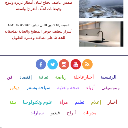
طقس عاصف يجتاح لبنان أمطار غزيرة وثلوج
وفيضانات تُخلّف أضرارًا واسعة
GMT 07:05 2026 السبت ,10 كانون الثاني / يناير
أسرار تنظيف حوض المطبخ والعناية بملحقاته
للحفاظ على نظافته وعمره الطويل
الرئيسية
أخبارعاجلة
رياضة
ثقافة
إقتصاد
فن
وموسيقى
أزياء
صحة وتغذية
سياحة وسفر
ديكور
أخبار
إعلام
تعليم
مرأة
علوم وتكنولوجيا
بيئة
مدونات
أبراج
فيديو
سيارات
<