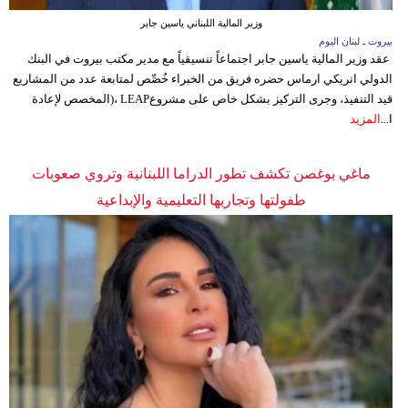
مدوَّنات
وزير المالية اللبناني ياسين جابر
بيروت ـ لبنان اليوم
أبراج
عقد وزير المالية ياسين جابر اجتماعاً تنسيقياً مع مدير مكتب بيروت في البنك
الدولي انريكي ارماس حضره فريق من الخبراء خُصِّص لمتابعة عدد من المشاريع
فيديو
قيد التنفيذ، وجرى التركيز بشكل خاص على مشروعLEAP ،(المخصص لإعادة
ا...
المزيد
سيارات
ماغي بوغصن تكشف تطور الدراما اللبنانية وتروي صعوبات
طفولتها وتجاربها التعليمية والإبداعية