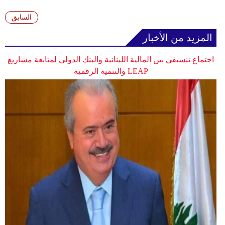
وسفر
السابق
ديكور
المزيد من الأخبار
أخبار
اجتماع تنسيقي بين المالية اللبنانية والبنك الدولي لمتابعة مشاريع
إعلام
LEAP والتنمية الرقمية
تعليم
مرأة
أزياء
إسلامية
علوم
وتكنولوجيا
بيئة