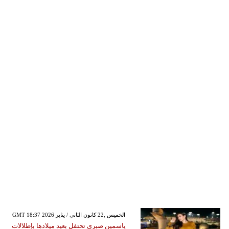
GMT 18:37 2026 الخميس ,22 كانون الثاني / يناير
ياسمين صبري تحتفل بعيد ميلادها بإطلالات