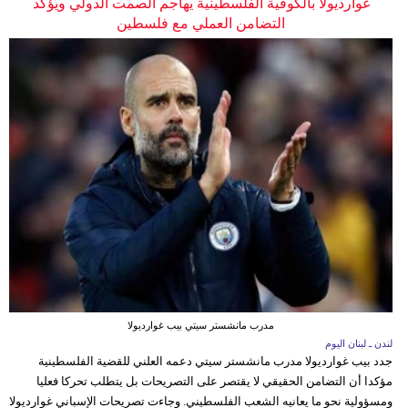
غوارديولا بالكوفية الفلسطينية يهاجم الصمت الدولي ويؤكد
التضامن العملي مع فلسطين
مدرب مانشستر سيتي بيب غوارديولا
لندن ـ لبنان اليوم
جدد بيب غوارديولا مدرب مانشستر سيتي دعمه العلني للقضية الفلسطينية
مؤكدا أن التضامن الحقيقي لا يقتصر على التصريحات بل يتطلب تحركا فعليا
ومسؤولية نحو ما يعانيه الشعب الفلسطيني. وجاءت تصريحات الإسباني غوارديولا