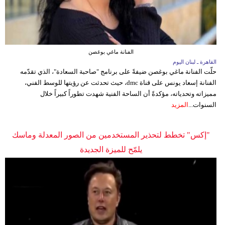
الفنانة ماغي بوغصن
القاهرة ـ لبنان اليوم
حلّت الفنانة ماغي بوغصن ضيفةً على برنامج "صاحبة السعادة"، الذي تقدّمه
الفنانة إسعاد يونس على قناة dmc، حيث تحدثت عن رؤيتها للوسط الفني،
مميزاته وتحدياته، مؤكدةً أن الساحة الفنية شهدت تطوراً كبيراً خلال
السنوات...
المزيد
"إكس" تخطط لتحذير المستخدمين من الصور المعدلة وماسك
يلمّح للميزة الجديدة