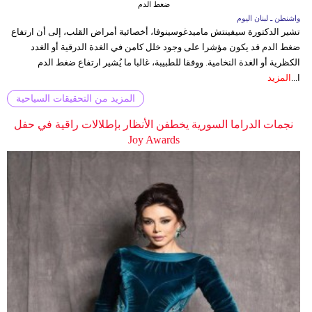
ضغط الدم
واشنطن ـ لبنان اليوم
تشير الدكتورة سيفينتش ماميدغوسينوفا، أخصائية أمراض القلب، إلى أن ارتفاع
ضغط الدم قد يكون مؤشرا على وجود خلل كامن في الغدة الدرقية أو الغدد
الكظرية أو الغدة النخامية. ووفقا للطبيبة، غالبا ما يُشير ارتفاع ضغط الدم
ا...
المزيد
المزيد من التحقيقات السياحية
نجمات الدراما السورية يخطفن الأنظار بإطلالات راقية في حفل
Joy Awards