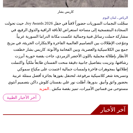
كاريس بشار
الرياض ـ لبنان اليوم
سجّلت النجمات السوريات حضوراً لافتاً في حفل Joy Awards 2026، حيث تحولت
السجادة البنفسجية إلى مساحة استعراض للأناقة الراقية والذوق الرفيع، في
مشاركة حملت رسائل فنية وجمالية عكست مكانة الدراما السورية عربياً.
وتنوّعت الإطلالات بين التصاميم العالمية الفاخرة والابتكارات الجريئة، في مزيج
جمع بين الكلاسيكية والعصرية، وبين الفخامة والأنوثة. كاريس بشار خطفت
الأنظار بإطلالة مخملية باللون الأخضر الزمردي، جاءت بقصة حورية أبرزت
رشاقتها، وتزينت بتفاصيل جانبية دقيقة منحت الفستان طابعاً ملكياً. واكتملت
إطلالتها بمجوهرات فاخرة ولمسات جمالية اعتمدت على مكياج سموكي
وتسريحة شعر كلاسيكية مرفوعة، لتحتفل بفوزها بجائزة أفضل ممثلة عربية
بحضور واثق وأنيق. بدورها، أطلت نور علي بفستان كلوش داكن بتصميم أنثوي
مستوحى من فساتين الأميرات، تميز بقصة مكش...
المزيد
آخر الأخبار الطبية
آخر الأخبار