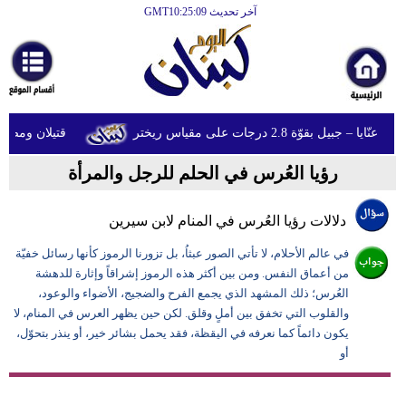
آخر تحديث GMT10:25:09
الرئيسية
أخبارعاجلة
رياضة
ل بقوّة 2.8 درجات على مقياس ريختر
قتيلان ومصابون جراء 14 غارة إسرائيلية على
ثقافة
رؤيا العُرس في الحلم للرجل والمرأة
إقتصاد
فن
دلالات رؤيا العُرس في المنام لابن سيرين
وموسيقى
في عالم الأحلام، لا تأتي الصور عبثاُ، بل تزورنا الرموز كأنها رسائل خفيّة
من أعماق النفس. ومن بين أكثر هذه الرموز إشراقاً وإثارة للدهشة
أزياء
العُرس؛ ذلك المشهد الذي يجمع الفرح والضجيج، الأضواء والوعود،
والقلوب التي تخفق بين أملٍ وقلق. لكن حين يظهر العرس في المنام، لا
صحة
يكون دائماً كما نعرفه في اليقظة، فقد يحمل بشائر خير، أو ينذر بتحوّل،
وتغذية
أو
سياحة