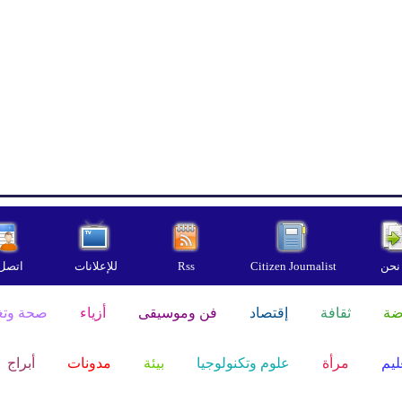
نحن
Citizen Journalist
Rss
للإعلانات
اتصل 
ضة
ثقافة
إقتصاد
فن وموسيقى
أزياء
صحة وتغ
ليم
مرأة
علوم وتكنولوجيا
بيئة
مدونات
أبراج