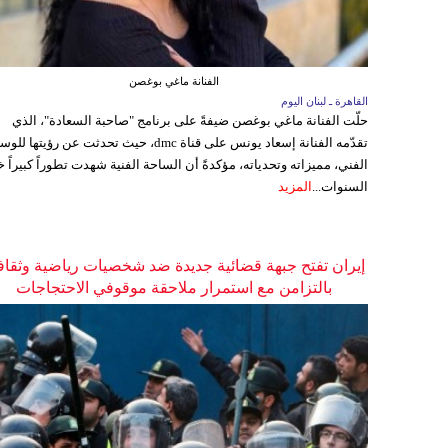
الفنانة ماغي بوغصن
القاهرة ـ لبنان اليوم
حلّت الفنانة ماغي بوغصن ضيفةً على برنامج "صاحبة السعادة"، الذي
تقدّمه الفنانة إسعاد يونس على قناة dmc، حيث تحدثت عن رؤيتها ل
الفني، مميزاته وتحدياته، مؤكدةً أن الساحة الفنية شهدت تطوراً كبيراً خ
السنوات...
المزيد
إيران تفتح جبهة قضائية جديدة ضد شخصيات رياضية وثقاف
بالتزامن مع استمرار ملاحقة موقوفي الاحتجاجات