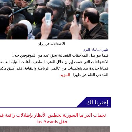
الاحتجاجات في إيران
طهران ـ لبنان اليوم
فيما تتواصل الملاحقات القضائية بحق عدد من الموقوفين خلال
الاحتجاجات التي عمت إيران خلال الفترة الماضية، أعلنت النيابة العامة 
قضايا جديدة ضد شخصيات من عالمي الرياضة والثقافة. فقد أطلق مكت
المدعي العام في طهرا...
المزيد
إخترنا لك
نجمات الدراما السورية يخطفن الأنظار بإطلالات راقية ف
حفل Joy Awards