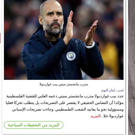
مدرب مانشستر سيتي بيب غوارديولا
لندن ـ لبنان اليوم
جدد بيب غوارديولا مدرب مانشستر سيتي دعمه العلني للقضية الفلسطينية
مؤكدا أن التضامن الحقيقي لا يقتصر على التصريحات بل يتطلب تحركا فعليا
ومسؤولية نحو ما يعانيه الشعب الفلسطيني. وجاءت تصريحات الإسباني
غوارديولا خلا...
المزيد
المزيد من التحقيقات السياحية