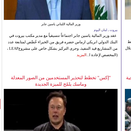
وزير المالية اللبناني ياسين جابر
بيروت ـ لبنان اليوم
عقد وزير المالية ياسين جابر اجتماعاً تنسيقياً مع مدير مكتب بيروت في
لوسط
البنك الدولي انريكي ارماس حضره فريق من الخبراء خُصِّص لمتابعة عدد
لال
من المشاريع قيد التنفيذ، وجرى التركيز بشكل خاص على مشروعLEAP ،
(المخصص لإعادة ا...
المزيد
ية
"إكس" تخطط لتحذير المستخدمين من الصور المعدلة
وماسك يلمّح للميزة الجديدة