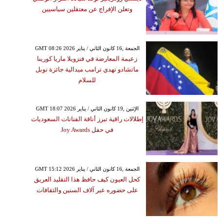
وتعلن الإفراج عن معتقلين سياسيين
GMT 08:26 2026 الجمعة ,16 كانون الثاني / يناير
زعيمة المعارضة في فنزويلا ماريا كورينا
ماتشادو تهدي ترامب ميدالية جائزة نوبل
للسلام
GMT 18:07 2026 الإثنين ,19 كانون الثاني / يناير
إطلالات راقية تبرز أناقة الفنانات السعوديات
في حفل Joy Awards
GMT 15:12 2026 الجمعة ,16 كانون الثاني / يناير
كحل العيون كيف حافظ هذا التقليد العريق
على حضوره عبر آلاف السنين والثقافات