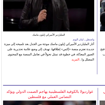
الملياردير الأميركي إيلون ماسك
واشنطن ـ لبنان اليوم
أثار الملياردير الأميركي إيلون ماسك موجة من الجدل بعد تلميحه إلى ميزة
فتح
جديدة تعتزم منصة «إكس» إطلاقها، تهدف إلى وضع علامة تحذيرية على
ب
الصور المعدّلة، في خطوة قد تمثل تحولاً في تعامل المنصة مع المحتوى
المضلل وا...
المزيد
ي
غوارديولا بالكوفية الفلسطينية يهاجم الصمت الدولي ويؤكد
التضامن العملي مع فلسطين