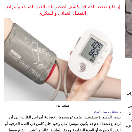
إرتفاع ضغط الدم قد يكشف اضطرابات الغدد الصماء وأمراض
التمثيل الغذائي والسكري
حيث
رات
ضغط الدم
ءت
واشنطن ـ لبنان اليوم
ن
تشير الدكتورة سيفينتش ماميدغوسينوفا، أخصائية أمراض القلب، إلى أن
ارتفاع ضغط الدم قد يكون مؤشرا على وجود خلل كامن في الغدة الدرقية أو
ئزة
الغدد الكظرية أو الغدة النخامية. ووفقا للطبيبة، غالبا ما يُشير ارتفاع ضغط