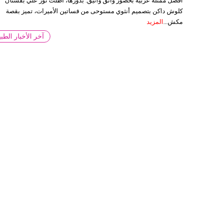
أفضل ممثلة عربية بحضور واثق وأنيق. بدورها، أطلت نور علي بفستان
كلوش داكن بتصميم أنثوي مستوحى من فساتين الأميرات، تميز بقصة
مكش...
المزيد
آخر الأخبار الطبي