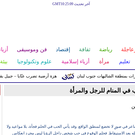
آخر تحديث GMT10:25:09
عاجلة
رياضة
ثقافة
إقتصاد
فن وموسيقى
أزياء
تعليم
مرأة
أزياء إسلامية
علوم وتكنولوجيا
بيئة
قة الشاليهات جنوب لبنان
هزة أرضية تضرب عنّايا – جبيل بقوّة 2.8 درجات على مقياس ريختر
في المنام للرجل والمرأة
ن
ر في صورٍ لا تخضع لمنطق الواقع. وقد يأتي الحب في الحلم فجأة، بلا مواعيد ولا
ه بعد الاستيقاظ. فحلم الوقوع في حب شخص داخل الرؤيا ليس مجرد انعكاس