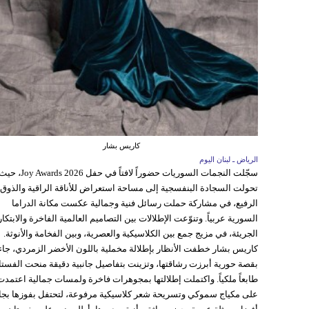
كاريس بشار
الرياض ـ لبنان اليوم
سجّلت النجمات السوريات حضوراً لافتاً في حفل Joy Awards 2026، 
تحولت السجادة البنفسجية إلى مساحة استعراض للأناقة الراقية والذوق
الرفيع، في مشاركة حملت رسائل فنية وجمالية عكست مكانة الدراما
السورية عربياً. وتنوّعت الإطلالات بين التصاميم العالمية الفاخرة والابتكا
الجريئة، في مزيج جمع بين الكلاسيكية والعصرية، وبين الفخامة والأنوثة.
كاريس بشار خطفت الأنظار بإطلالة مخملية باللون الأخضر الزمردي، جا
بقصة حورية أبرزت رشاقتها، وتزينت بتفاصيل جانبية دقيقة منحت الفستا
طابعاً ملكياً. واكتملت إطلالتها بمجوهرات فاخرة ولمسات جمالية اعتمدت
على مكياج سموكي وتسريحة شعر كلاسيكية مرفوعة، لتحتفل بفوزها بجا