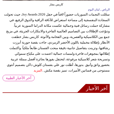
كاريس بشار
الرياض ـ لبنان اليوم
سجّلت النجمات السوريات حضوراً لافتاً في حفل Joy Awards 2026، حيث تحولت
السجادة البنفسجية إلى مساحة استعراض للأناقة الراقية والذوق الرفيع، في
مشاركة حملت رسائل فنية وجمالية عكست مكانة الدراما السورية عربياً.
وتنوّعت الإطلالات بين التصاميم العالمية الفاخرة والابتكارات الجريئة، في مزيج
جمع بين الكلاسيكية والعصرية، وبين الفخامة والأنوثة. كاريس بشار خطفت
الأنظار بإطلالة مخملية باللون الأخضر الزمردي، جاءت بقصة حورية أبرزت
رشاقتها، وتزينت بتفاصيل جانبية دقيقة منحت الفستان طابعاً ملكياً. واكتملت
إطلالتها بمجوهرات فاخرة ولمسات جمالية اعتمدت على مكياج سموكي
وتسريحة شعر كلاسيكية مرفوعة، لتحتفل بفوزها بجائزة أفضل ممثلة عربية
بحضور واثق وأنيق. بدورها، أطلت نور علي بفستان كلوش داكن بتصميم أنثوي
مستوحى من فساتين الأميرات، تميز بقصة مكش...
المزيد
آخر الأخبار الطبية
آخر الأخبار