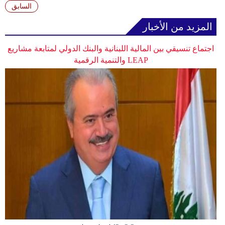
وسفر
السابق
المزيد من الأخبار
ديكور
أخبار
اجتماع تنسيقي بين المالية اللبنانية والبنك الدولي لمتابعة مشاريع
LEAP والتنمية الرقمية
إعلام
تعليم
مرأة
أزياء
إسلامية
علوم
وتكنولوجيا
بيئة