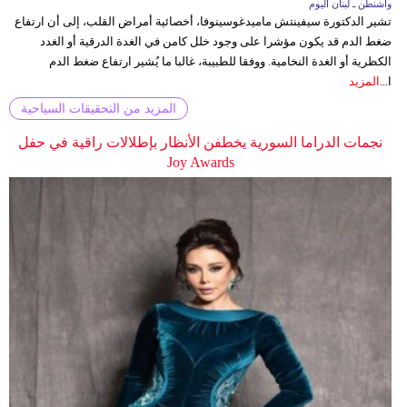
واشنطن ـ لبنان اليوم
تشير الدكتورة سيفينتش ماميدغوسينوفا، أخصائية أمراض القلب، إلى أن ارتفاع
ضغط الدم قد يكون مؤشرا على وجود خلل كامن في الغدة الدرقية أو الغدد
الكظرية أو الغدة النخامية. ووفقا للطبيبة، غالبا ما يُشير ارتفاع ضغط الدم
ا...
المزيد
المزيد من التحقيقات السياحية
نجمات الدراما السورية يخطفن الأنظار بإطلالات راقية في حفل
Joy Awards