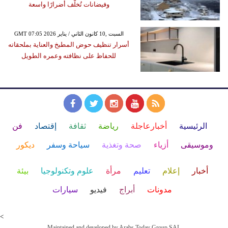
وفيضانات تُخلّف أضرارًا واسعة
GMT 07:05 2026 السبت ,10 كانون الثاني / يناير
أسرار تنظيف حوض المطبخ والعناية بملحقاته
للحفاظ على نظافته وعمره الطويل
الرئيسية
أخبارعاجلة
رياضة
ثقافة
إقتصاد
فن
وموسيقى
أزياء
صحة وتغذية
سياحة وسفر
ديكور
أخبار
إعلام
تعليم
مرأة
علوم وتكنولوجيا
بيئة
مدونات
أبراج
فيديو
سيارات
<
Maintained and developed by Arabs Today Group SAL