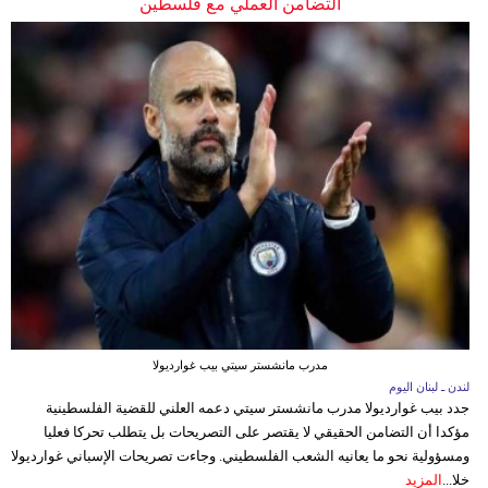
التضامن العملي مع فلسطين
مدرب مانشستر سيتي بيب غوارديولا
لندن ـ لبنان اليوم
جدد بيب غوارديولا مدرب مانشستر سيتي دعمه العلني للقضية الفلسطينية
مؤكدا أن التضامن الحقيقي لا يقتصر على التصريحات بل يتطلب تحركا فعليا
ومسؤولية نحو ما يعانيه الشعب الفلسطيني. وجاءت تصريحات الإسباني غوارديولا
خلا...
المزيد