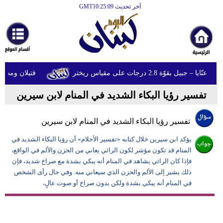
آخر تحديث GMT10:25:09
الرئيسية
أخبارعاجلة
رياضة
ل بقوّة 2.8 درجات على مقياس ريختر
قتيلان ومصابون جراء 14 غارة إسرائيلية عل
ثقافة
تفسير رؤيا البكاء الشديد في المنام لابن سيرين
إقتصاد
فن
تفسير رؤيا البكاء الشديد في المنام لابن سيرين
وموسيقى
يؤكد ابن سيرين خلال كتابه «تفسير الأحلام» أن رؤيا البكاء الشديد في
المنام قد تكون مؤشر لكون الرائي يعاني من الحزن والألم في الواقع،
أزياء
فإذا كان الرائي يشاهد في المنام أنه يبكي بشدة مع صراخ شديد، فإن
ذلك يشير إلى الألم والحزن الذي سيعاني منه. وفي حال رأى الشخص
صحة
في المنام أنه يبكي بشدة ولكن بدون صراخ أو صوت عالٍ،
وتغذية
سياحة