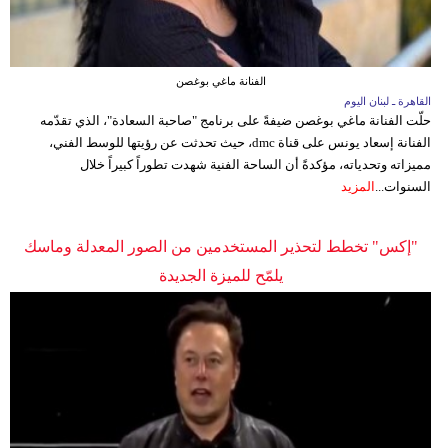
الفنانة ماغي بوغصن
القاهرة ـ لبنان اليوم
حلّت الفنانة ماغي بوغصن ضيفةً على برنامج "صاحبة السعادة"، الذي تقدّمه
الفنانة إسعاد يونس على قناة dmc، حيث تحدثت عن رؤيتها للوسط الفني،
مميزاته وتحدياته، مؤكدةً أن الساحة الفنية شهدت تطوراً كبيراً خلال
السنوات...
المزيد
"إكس" تخطط لتحذير المستخدمين من الصور المعدلة وماسك
يلمّح للميزة الجديدة