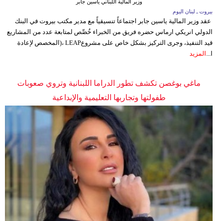
وزير المالية اللبناني ياسين جابر
مدوَّنات
بيروت ـ لبنان اليوم
عقد وزير المالية ياسين جابر اجتماعاً تنسيقياً مع مدير مكتب بيروت في البنك
أبراج
الدولي انريكي ارماس حضره فريق من الخبراء خُصِّص لمتابعة عدد من المشاريع
قيد التنفيذ، وجرى التركيز بشكل خاص على مشروعLEAP ،(المخصص لإعادة
فيديو
ا...
المزيد
سيارات
ماغي بوغصن تكشف تطور الدراما اللبنانية وتروي صعوبات
طفولتها وتجاربها التعليمية والإبداعية