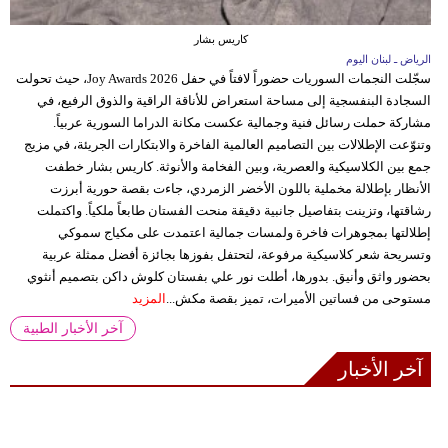
كاريس بشار
الرياض ـ لبنان اليوم
سجّلت النجمات السوريات حضوراً لافتاً في حفل Joy Awards 2026، حيث تحولت
السجادة البنفسجية إلى مساحة استعراض للأناقة الراقية والذوق الرفيع، في
مشاركة حملت رسائل فنية وجمالية عكست مكانة الدراما السورية عربياً.
وتنوّعت الإطلالات بين التصاميم العالمية الفاخرة والابتكارات الجريئة، في مزيج
جمع بين الكلاسيكية والعصرية، وبين الفخامة والأنوثة. كاريس بشار خطفت
الأنظار بإطلالة مخملية باللون الأخضر الزمردي، جاءت بقصة حورية أبرزت
رشاقتها، وتزينت بتفاصيل جانبية دقيقة منحت الفستان طابعاً ملكياً. واكتملت
إطلالتها بمجوهرات فاخرة ولمسات جمالية اعتمدت على مكياج سموكي
وتسريحة شعر كلاسيكية مرفوعة، لتحتفل بفوزها بجائزة أفضل ممثلة عربية
بحضور واثق وأنيق. بدورها، أطلت نور علي بفستان كلوش داكن بتصميم أنثوي
مستوحى من فساتين الأميرات، تميز بقصة مكش...
المزيد
آخر الأخبار الطبية
آخر الأخبار