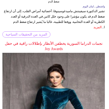
ضغط الدم
واشنطن ـ لبنان اليوم
تشير الدكتورة سيفينتش ماميدغوسينوفا، أخصائية أمراض القلب، إلى أن ارتفاع
ضغط الدم قد يكون مؤشرا على وجود خلل كامن في الغدة الدرقية أو الغدد
الكظرية أو الغدة النخامية. ووفقا للطبيبة، غالبا ما يُشير ارتفاع ضغط الدم
ا...
المزيد
المزيد من التحقيقات السياحية
نجمات الدراما السورية يخطفن الأنظار بإطلالات راقية في حفل
Joy Awards