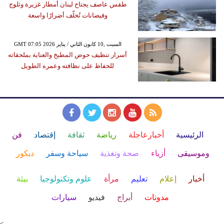
طقس عاصف يجتاح لبنان أمطار غزيرة وثلوج
وفيضانات تُخلّف أضرارًا واسعة
GMT 07:05 2026 السبت ,10 كانون الثاني / يناير
أسرار تنظيف حوض المطبخ والعناية بملحقاته
للحفاظ على نظافته وعمره الطويل
الرئيسية
أخبارعاجلة
رياضة
ثقافة
إقتصاد
فن
وموسيقى
أزياء
صحة وتغذية
سياحة وسفر
ديكور
أخبار
إعلام
تعليم
مرأة
علوم وتكنولوجيا
بيئة
مدونات
أبراج
فيديو
سيارات
<