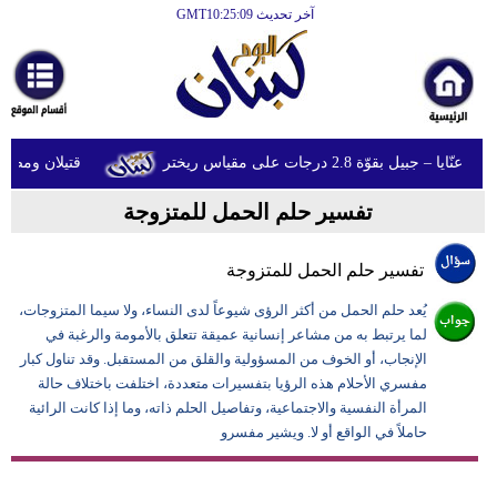
آخر تحديث GMT10:25:09
الرئيسية
أخبارعاجلة
رياضة
ل بقوّة 2.8 درجات على مقياس ريختر
قتيلان ومصابون جراء 14 غارة إسرائيلية على
ثقافة
تفسير حلم الحمل للمتزوجة
إقتصاد
فن
تفسير حلم الحمل للمتزوجة
وموسيقى
يُعد حلم الحمل من أكثر الرؤى شيوعاً لدى النساء، ولا سيما المتزوجات،
لما يرتبط به من مشاعر إنسانية عميقة تتعلق بالأمومة والرغبة في
أزياء
الإنجاب، أو الخوف من المسؤولية والقلق من المستقبل. وقد تناول كبار
مفسري الأحلام هذه الرؤيا بتفسيرات متعددة، اختلفت باختلاف حالة
صحة
المرأة النفسية والاجتماعية، وتفاصيل الحلم ذاته، وما إذا كانت الرائية
وتغذية
حاملاً في الواقع أو لا. ويشير مفسرو
سياحة