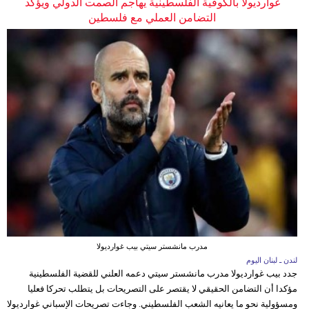
غوارديولا بالكوفية الفلسطينية يهاجم الصمت الدولي ويؤكد
التضامن العملي مع فلسطين
مدرب مانشستر سيتي بيب غوارديولا
لندن ـ لبنان اليوم
جدد بيب غوارديولا مدرب مانشستر سيتي دعمه العلني للقضية الفلسطينية
مؤكدا أن التضامن الحقيقي لا يقتصر على التصريحات بل يتطلب تحركا فعليا
ومسؤولية نحو ما يعانيه الشعب الفلسطيني. وجاءت تصريحات الإسباني غوارديولا