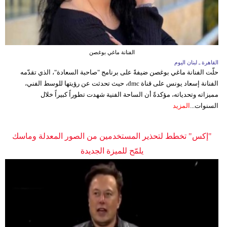
الفنانة ماغي بوغصن
القاهرة ـ لبنان اليوم
حلّت الفنانة ماغي بوغصن ضيفةً على برنامج "صاحبة السعادة"، الذي تقدّمه
الفنانة إسعاد يونس على قناة dmc، حيث تحدثت عن رؤيتها للوسط الفني،
مميزاته وتحدياته، مؤكدةً أن الساحة الفنية شهدت تطوراً كبيراً خلال
السنوات...
المزيد
"إكس" تخطط لتحذير المستخدمين من الصور المعدلة وماسك
يلمّح للميزة الجديدة