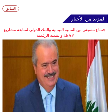
وسفر
السابق
ديكور
المزيد من الأخبار
أخبار
اجتماع تنسيقي بين المالية اللبنانية والبنك الدولي لمتابعة مشاريع
إعلام
LEAP والتنمية الرقمية
تعليم
مرأة
أزياء
إسلامية
علوم
وتكنولوجيا
بيئة