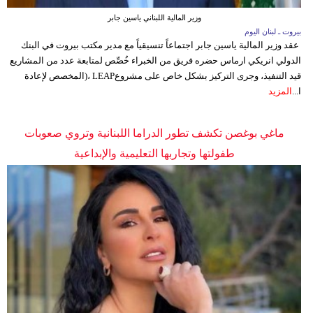
مدوَّنات
وزير المالية اللبناني ياسين جابر
بيروت ـ لبنان اليوم
أبراج
عقد وزير المالية ياسين جابر اجتماعاً تنسيقياً مع مدير مكتب بيروت في البنك
الدولي انريكي ارماس حضره فريق من الخبراء خُصِّص لمتابعة عدد من المشاريع
فيديو
قيد التنفيذ، وجرى التركيز بشكل خاص على مشروعLEAP ،(المخصص لإعادة
ا...
المزيد
سيارات
ماغي بوغصن تكشف تطور الدراما اللبنانية وتروي صعوبات
طفولتها وتجاربها التعليمية والإبداعية