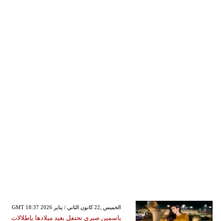
GMT 18:37 2026 الخميس ,22 كانون الثاني / يناير
ياسمين صبري تحتفل بعيد ميلادها بإطلالات