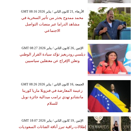
GMT 08:16 2026 الأربعاء ,21 كانون الثاني / يناير
محمد ممدوح يحذر من تأثير السخرية في
مشاهد الدراما عبر منصات التواصل
الاجتماعي
GMT 08:27 2026 الإثنين ,26 كانون الثاني / يناير
ديلسي رودريغيز تؤكد سيادة القرار الوطني
وتعلن الإفراج عن معتقلين سياسيين
GMT 08:26 2026 الجمعة ,16 كانون الثاني / يناير
زعيمة المعارضة في فنزويلا ماريا كورينا
ماتشادو تهدي ترامب ميدالية جائزة نوبل
للسلام
GMT 18:07 2026 الإثنين ,19 كانون الثاني / يناير
إطلالات راقية تبرز أناقة الفنانات السعوديات