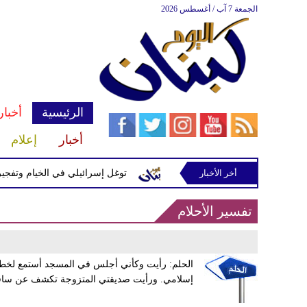
الجمعة 7 آب / أغسطس 2026
الرئيسية
أخبار
أخبار
إعلام
أخر الأخبار
ّرة إسرائيلية في رب ثلاثين
توغل إسرائيلي في الخيام وتفجيرات ب
تفسير الأحلام
‏الحلم: رأيت وكأني أجلس في المسجد أستمع لخطبة
إسلامي. ورأيت صديقتي المتزوجة تكشف عن ساقه