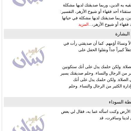
فقيه يه الدين، وربما ‏صديقتك لديها مشكلة
تفتاء أحد فقهاء أو شيوخ الأزهر،
‏ التفسير:
دين، وربما ‏صديقتك لديها مشكلة في حياتها
فقهاء أو شيوخ الأزهر،...
المزيد
‏البشارة
اً ونساءً أؤمهم. كما أن صديقتي رأت في
اً كبيراً جداً ونقلوا الحفل على
الصلاة. ولكن حلمك يدل على أنك ستكونين
ر من الرجال والنساء. وحلم صديقتك يسير
في الصلاة. ولكن حلمك يدل على أنك
رة الكثير من الرجال والنساء. وحلم
طة السوداء
 الأرض وكنت اسأله عما به، فقال لي بعض
 لدينا وسافرت، قد