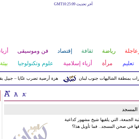
آخر تحديث GMT10:25:09
عاجلة
رياضة
ثقافة
إقتصاد
فن وموسيقى
أزياء
تعليم
مرأة
أزياء إسلامية
علوم وتكنولوجيا
بيئة
منطقة الشاليهات جنوب لبنان
هزة أرضية تضرب عنّايا – جبيل بقوّة 2.8 درجات على مقياس ريختر
المسجد
 الجمعة، التي ‏يلقيها شيخ مشهور كداعية
ا في صحن المسجد.. فما تأويل هذا؟