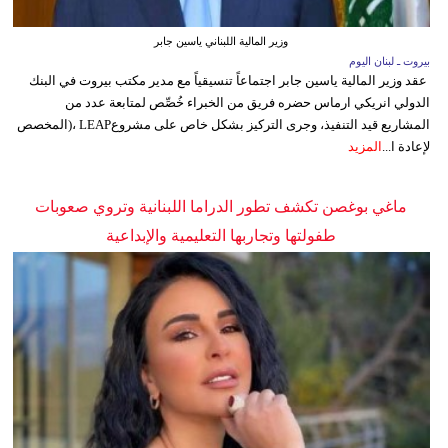
وزير المالية اللبناني ياسين جابر
بيروت ـ لبنان اليوم
عقد وزير المالية ياسين جابر اجتماعاً تنسيقياً مع مدير مكتب بيروت في البنك
الدولي انريكي ارماس حضره فريق من الخبراء خُصِّص لمتابعة عدد من
المشاريع قيد التنفيذ، وجرى التركيز بشكل خاص على مشروعLEAP ،(المخصص
لإعادة ا...
المزيد
ماغي بوغصن تكشف تطور الدراما اللبنانية وتروي صعوبات
طفولتها وتجاربها التعليمية والإبداعية