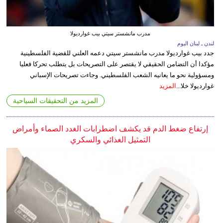
مدرب مانشستر سيتي بيب غوارديولا
لندن ـ لبنان اليوم
جدد بيب غوارديولا مدرب مانشستر سيتي دعمه العلني للقضية الفلسطينية
مؤكدا أن التضامن الحقيقي لا يقتصر على التصريحات بل يتطلب تحركا فعليا
ومسؤولية نحو ما يعانيه الشعب الفلسطيني. وجاءت تصريحات الإسباني
غوارديولا خلا...
المزيد
المزيد من التحقيقات السياحية
إرتفاع ضغط الدم قد يكشف اضطرابات الغدد الصماء وأمراض
التمثيل الغذائي والسكري