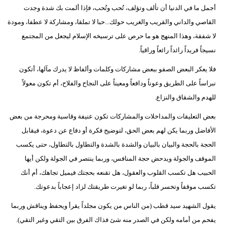
أجمل ما في الدنيا أن تألف وتؤلف، تُحب وتُحب، فإذا ألمت بك شدة وجدت
القاصي والداني والقريب والغريب حولك...حبا لا تملقا، ومشاركة لا عطفا، ومودة
لا شفقة، وهذا المنهج هو ما حرص على ترسيخه الإسلام ليجعل من المجتمع
نسيجاً فريداً رائداً رائعاً وراقياً.
فلا يعكر البعض الصفو ببعض مشاركات وكلمات وألفاظ لا يدرك مآلها، أتكون
نبراساً على الطريق وعوناً ودافعاً ومعيناً على النجاح والفلاح، أم تكون معولاً
للهدم والشقاق والنزاع.
بعض التعليقات والمداخلات والمشاركات تكون عنيفة وقاسية ومحرجة من بعض
الأفاضل وربما يكن لهم بعض الحق، لتوضيح فكرة أو دفاع عن دعوة، فيقابل
الحجة بالحجة والبيان بالبيان والشدة بالشدة والتطاول بالتطاول، حتى يكسب
الموقف والجولة ويدحض حجة المنافس، وربما ينتصر في الجولة ولكن أيها
الحبيب هل تكسب القلوب والعقول، هل تقنعه بحجتك فيميل تجاهك، أم أنك
تكسب موقفاً وتخسر قلباً، ربما لو تغيرت طريقتك لزاد إعجاباً بدعوتك.
يقول الشهيد سيد قطب (من الناس من يكون مجلداً يقرأ ويحفظ ويناقش وربما
يفحم من أمامه ولكن في الصدر منه شئ فذاك الفرق بين التقي وغير التقي).