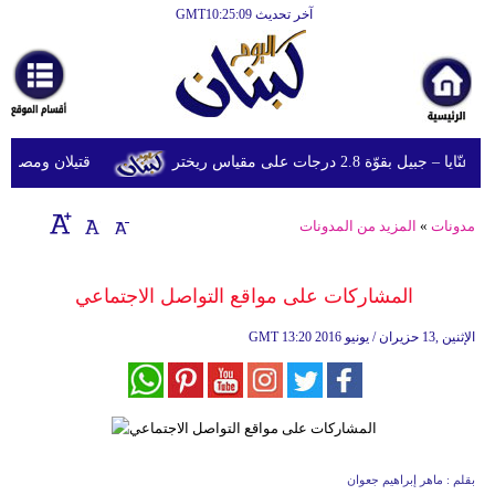
آخر تحديث GMT10:25:09
قوّة 2.8 درجات على مقياس ريختر
قتيلان ومصابون جراء 14 غارة إسرائيلية على شرق 
مدونات
»
المزيد من المدونات
المشاركات على مواقع التواصل الاجتماعي
13:20 2016 الإثنين ,13 حزيران / يونيو
GMT
بقلم : ماهر إبراهيم جعوان