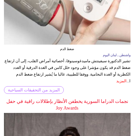
ضغط الدم
واشنطن ـ لبنان اليوم
تشير الدكتورة سيفينتش ماميدغوسينوفا، أخصائية أمراض القلب، إلى أن ارتفاع
ضغط الدم قد يكون مؤشرا على وجود خلل كامن في الغدة الدرقية أو الغدد
الكظرية أو الغدة النخامية. ووفقا للطبيبة، غالبا ما يُشير ارتفاع ضغط الدم
ا...
المزيد
المزيد من التحقيقات السياحية
نجمات الدراما السورية يخطفن الأنظار بإطلالات راقية في حفل
Joy Awards