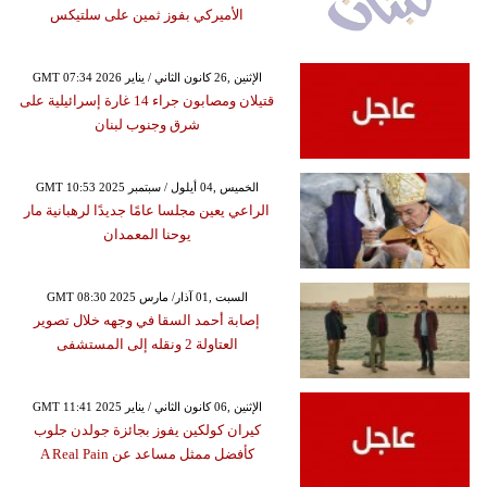
الأميركي بفوز ثمين على سلتيكس
GMT 07:34 2026 الإثنين ,26 كانون الثاني / يناير
قتيلان ومصابون جراء 14 غارة إسرائيلية على
شرق وجنوب لبنان
GMT 10:53 2025 الخميس ,04 أيلول / سبتمبر
الراعي يعين مجلسا عامًا جديدًا لرهبانية مار
يوحنا المعمدان
GMT 08:30 2025 السبت ,01 آذار/ مارس
إصابة أحمد السقا في وجهه خلال تصوير
العتاولة 2 ونقله إلى المستشفى
GMT 11:41 2025 الإثنين ,06 كانون الثاني / يناير
كيران كولكين يفوز بجائزة جولدن جلوب
كأفضل ممثل مساعد عن A Real Pain