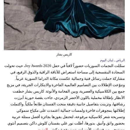
كاريس بشار
الرياض ـ لبنان اليوم
سجّلت النجمات السوريات حضوراً لافتاً في حفل Joy Awards 2026، حيث تحولت
السجادة البنفسجية إلى مساحة استعراض للأناقة الراقية والذوق الرفيع، في
مشاركة حملت رسائل فنية وجمالية عكست مكانة الدراما السورية عربياً.
وتنوّعت الإطلالات بين التصاميم العالمية الفاخرة والابتكارات الجريئة، في مزيج
جمع بين الكلاسيكية والعصرية، وبين الفخامة والأنوثة. كاريس بشار خطفت
الأنظار بإطلالة مخملية باللون الأخضر الزمردي، جاءت بقصة حورية أبرزت
رشاقتها، وتزينت بتفاصيل جانبية دقيقة منحت الفستان طابعاً ملكياً. واكتملت
إطلالتها بمجوهرات فاخرة ولمسات جمالية اعتمدت على مكياج سموكي
وتسريحة شعر كلاسيكية مرفوعة، لتحتفل بفوزها بجائزة أفضل ممثلة عربية
بحضور واثق وأنيق. بدورها، أطلت نور علي بفستان كلوش داكن بتصميم أنثوي
مستوحى من فساتين الأميرات، تميز بقصة مكش...
المزيد