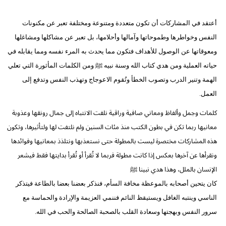
أعتقد في المشاركات أن تكون متعددة ومتنوعة ومختلفة تعبر عن مكنونات
النفس وخواطرها وطموحاتها وآمالها وأحلامها، بل تعبر عن مشاكلها ومشاغلها
ومعوقاتها عن الوصول للأهداف فتكون مما يحدث به المرء نفسه ومما يقابله في
حياته العملية ومن هدي كتاب الله وسنة نبيه ﷺ ومن الكلمات المأثورة التي تعلي
الهمة وتنير الدرب وتصوب الخطأ وتُقوم الاعوجاج وتهذب النفس وتدفع إلى
العمل.
كلمات وجمل وألفاظ ومعاني صافية وراقية نلفت الانتباه إلى جمال رونقها وعذوبة
معانيها ربما تكن في بطون الكتب منذ مئات السنين ولم نلتفت لها ولتأثيرها، وتكون
هذه المشاركات مختصرة ليست بالمطولة حتى نستعذبها ونتلذذ بمعانيها وفوائدها
ونقرأها عن آخرها بعكس إذا كانت مطولة فربما لا تُقرأ أو تُقرأ بدايتها فقط فيشعر
الإنسان بالملل، وهذا هدي نبينا ﷺ
كان يتحين أصحابه بالموعظة مخافة السأم، فنذكر بعضنا بعضا بالطاعة فيتذكر
الناسي وينتبه الغافل ويستيقظ النائم فننمي العزيمة والإرادة والحماسة مع
سرور النفس وبهجتها وسعادة القلب بالصحبة الصالحة والحب في الله.