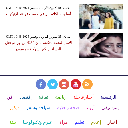
GMT 15:40 2021 الجمعة ,10 كانون الأول / ديسمبر
أسلوب الكلام الراقي حسب قواعد الإتيكيت
GMT 19:48 2025 الثلاثاء ,25 تشرين الثاني / نوفمبر
الأمم المتحدة تكشف أن 60% من جرائم قتل
النساء يرتكبها شركاء حميمون
الرئيسية
أخبارعاجلة
رياضة
ثقافة
إقتصاد
فن
وموسيقى
أزياء
صحة وتغذية
سياحة وسفر
ديكور
أخبار
إعلام
تعليم
مرأة
علوم وتكنولوجيا
بيئة