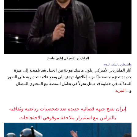
الملياردير الأميركي إيلون ماسك
واشنطن ـ لبنان اليوم
أثار الملياردير الأميركي إيلون ماسك موجة من الجدل بعد تلميحه إلى ميزة
جديدة تعتزم منصة «إكس» إطلاقها، تهدف إلى وضع علامة تحذيرية على الصور
المعدّلة، في خطوة قد تمثل تحولاً في تعامل المنصة مع المحتوى المضلل
وا...
المزيد
إيران تفتح جبهة قضائية جديدة ضد شخصيات رياضية وثقافية
بالتزامن مع استمرار ملاحقة موقوفي الاحتجاجات