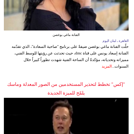
الفنانة ماغي بوغصن
القاهرة ـ لبنان اليوم
حلّت الفنانة ماغي بوغصن ضيفةً على برنامج "صاحبة السعادة"، الذي تقدّمه
الفنانة إسعاد يونس على قناة dmc، حيث تحدثت عن رؤيتها للوسط الفني،
مميزاته وتحدياته، مؤكدةً أن الساحة الفنية شهدت تطوراً كبيراً خلال
السنوات...
المزيد
"إكس" تخطط لتحذير المستخدمين من الصور المعدلة وماسك
يلمّح للميزة الجديدة