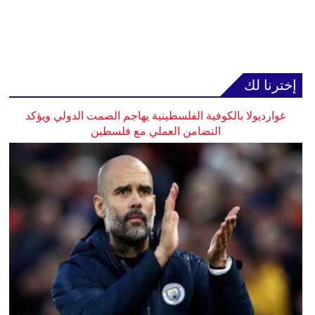
إخترنا لك
غوارديولا بالكوفية الفلسطينية يهاجم الصمت الدولي ويؤكد
التضامن العملي مع فلسطين