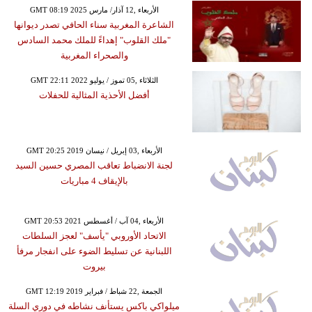
GMT 08:19 2025 الأربعاء ,12 آذار/ مارس
الشاعرة المغربية سناء الحافي تصدر ديوانها
"ملك القلوب" إهداءً للملك محمد السادس
والصحراء المغربية
GMT 22:11 2022 الثلاثاء ,05 تموز / يوليو
أفضل الأحذية المثالية للحفلات
GMT 20:25 2019 الأربعاء ,03 إبريل / نيسان
لجنة الانضباط تعاقب المصري حسين السيد
بالإيقاف 4 مباريات
GMT 20:53 2021 الأربعاء ,04 آب / أغسطس
الاتحاد الأوروبي "يأسف" لعجز السلطات
اللبنانية عن تسليط الضوء على انفجار مرفأ
بيروت
GMT 12:19 2019 الجمعة ,22 شباط / فبراير
ميلواكي باكس يستأنف نشاطه في دوري السلة