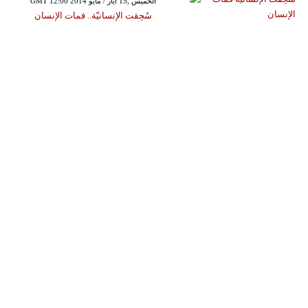
GMT 12:00 2014 الخميس ,15 أيار / مايو
سُحِقت الإنسانيّة.. فمات الإنسان