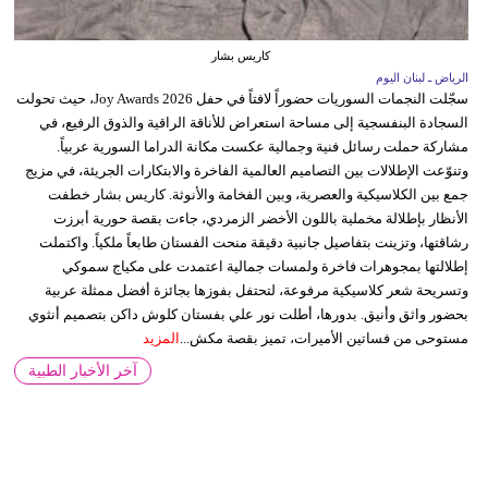
كاريس بشار
الرياض ـ لبنان اليوم
سجّلت النجمات السوريات حضوراً لافتاً في حفل Joy Awards 2026، حيث تحولت
السجادة البنفسجية إلى مساحة استعراض للأناقة الراقية والذوق الرفيع، في
مشاركة حملت رسائل فنية وجمالية عكست مكانة الدراما السورية عربياً.
وتنوّعت الإطلالات بين التصاميم العالمية الفاخرة والابتكارات الجريئة، في مزيج
جمع بين الكلاسيكية والعصرية، وبين الفخامة والأنوثة. كاريس بشار خطفت
الأنظار بإطلالة مخملية باللون الأخضر الزمردي، جاءت بقصة حورية أبرزت
رشاقتها، وتزينت بتفاصيل جانبية دقيقة منحت الفستان طابعاً ملكياً. واكتملت
إطلالتها بمجوهرات فاخرة ولمسات جمالية اعتمدت على مكياج سموكي
وتسريحة شعر كلاسيكية مرفوعة، لتحتفل بفوزها بجائزة أفضل ممثلة عربية
بحضور واثق وأنيق. بدورها، أطلت نور علي بفستان كلوش داكن بتصميم أنثوي
مستوحى من فساتين الأميرات، تميز بقصة مكش...
المزيد
آخر الأخبار الطبية