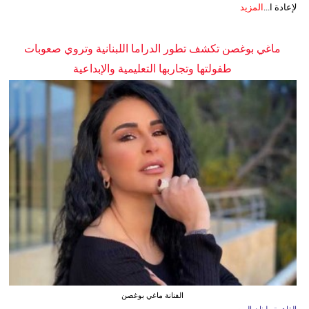
لإعادة ا...
المزيد
ماغي بوغصن تكشف تطور الدراما اللبنانية وتروي صعوبات
طفولتها وتجاربها التعليمية والإبداعية
الفنانة ماغي بوغصن
القاهرة ـ لبنان اليوم