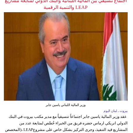
اجتماع تنسيقي بين المالية اللبنانية والبنك الدولي لمتابعة مشاريع
LEAP والتنمية الرقمية
وزير المالية اللبناني ياسين جابر
بيروت ـ لبنان اليوم
عقد وزير المالية ياسين جابر اجتماعاً تنسيقياً مع مدير مكتب بيروت في البنك
الدولي انريكي ارماس حضره فريق من الخبراء خُصِّص لمتابعة عدد من
المشاريع قيد التنفيذ، وجرى التركيز بشكل خاص على مشروعLEAP ،(المخصص