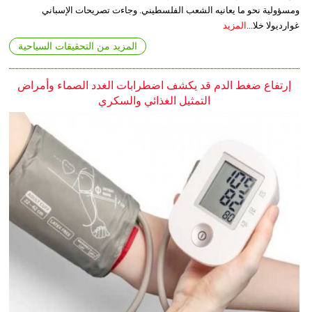
ومسؤولية نحو ما يعانيه الشعب الفلسطيني. وجاءت تصريحات الإسباني
غوارديولا خلا...
المزيد
المزيد من التحقيقات السياحية
إرتفاع ضغط الدم قد يكشف اضطرابات الغدد الصماء وأمراض
التمثيل الغذائي والسكري