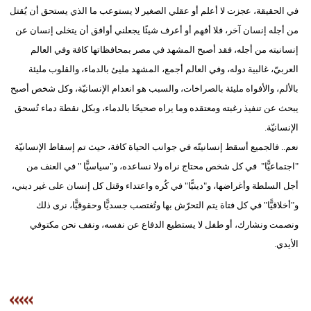
في الحقيقة، عجزت لا أعلم أو عقلي الصغير لا يستوعب ما الذي يستحق أن يُقتل
من أجله إنسان آخر، فلا أفهم أو أعرف شيئًا يجعلني أوافق أن يتخلى إنسان عن
إنسانيته من أجله، فقد أصبح المشهد في مصر بمحافظاتها كافة وفي العالم
العربيّ، غالبية دوله، وفي العالم أجمع، المشهد مليئ بالدماء، والقلوب مليئة
بالألم، والأفواه مليئة بالصراخات، والسبب هو انعدام الإنسانيّة، وكل شخص أصبح
يبحث عن تنفيذ رغبته ومعتقده وما يراه صحيحًا بالدماء، وبكل نقطة دماء تُسحق
الإنسانيّة.
نعم.. فالجميع أسقط إنسانيتّه في جوانب الحياة كافة، حيث تم إسقاط الإنسانيّة
"اجتماعيًّا" في كل شخص محتاج نراه ولا نساعده، و"سياسيًّا " في العنف من
أجل السلطة وأغراضها، و"دينيًّا" في كُره واعتداء وقتل كل إنسان على غير ديني،
و"أخلاقيًّا" في كل فتاة يتم التحرّش بها وتُغتصب جسديًّا وحقوقيًّا، نرى ذلك
ونصمت ونشارك، أو طفل لا يستطيع الدفاع عن نفسه، ونقف نحن مكتوفي
الأيدي.