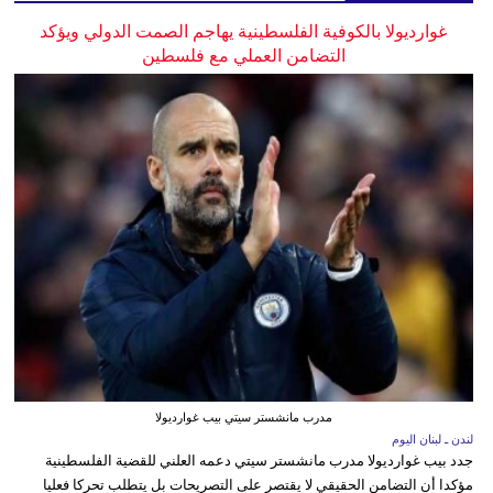
غوارديولا بالكوفية الفلسطينية يهاجم الصمت الدولي ويؤكد
التضامن العملي مع فلسطين
مدرب مانشستر سيتي بيب غوارديولا
لندن ـ لبنان اليوم
جدد بيب غوارديولا مدرب مانشستر سيتي دعمه العلني للقضية الفلسطينية
مؤكدا أن التضامن الحقيقي لا يقتصر على التصريحات بل يتطلب تحركا فعليا