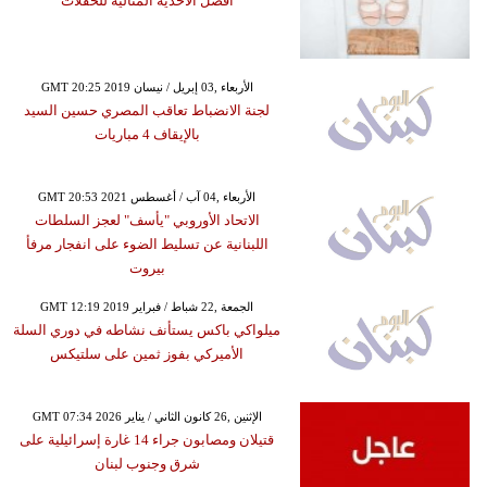
أفضل الأحذية المثالية للحفلات
GMT 20:25 2019 الأربعاء ,03 إبريل / نيسان
لجنة الانضباط تعاقب المصري حسين السيد
بالإيقاف 4 مباريات
GMT 20:53 2021 الأربعاء ,04 آب / أغسطس
الاتحاد الأوروبي "يأسف" لعجز السلطات
اللبنانية عن تسليط الضوء على انفجار مرفأ
بيروت
GMT 12:19 2019 الجمعة ,22 شباط / فبراير
ميلواكي باكس يستأنف نشاطه في دوري السلة
الأميركي بفوز ثمين على سلتيكس
GMT 07:34 2026 الإثنين ,26 كانون الثاني / يناير
قتيلان ومصابون جراء 14 غارة إسرائيلية على
شرق وجنوب لبنان