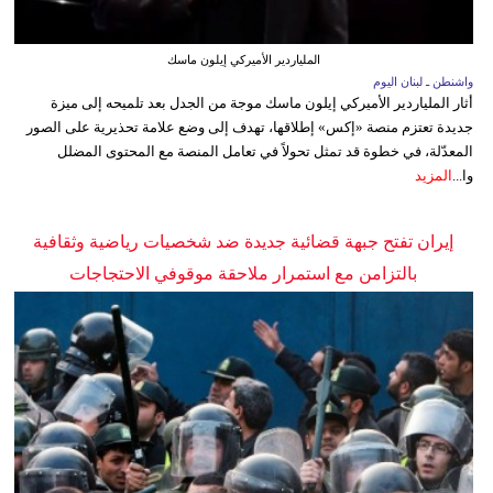
الملياردير الأميركي إيلون ماسك
واشنطن ـ لبنان اليوم
أثار الملياردير الأميركي إيلون ماسك موجة من الجدل بعد تلميحه إلى ميزة
جديدة تعتزم منصة «إكس» إطلاقها، تهدف إلى وضع علامة تحذيرية على الصور
المعدّلة، في خطوة قد تمثل تحولاً في تعامل المنصة مع المحتوى المضلل
وا...
المزيد
إيران تفتح جبهة قضائية جديدة ضد شخصيات رياضية وثقافية
بالتزامن مع استمرار ملاحقة موقوفي الاحتجاجات