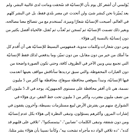
يُؤلمني أن أشعر كل يوم بأن الإنسانيّة قد سُحقت وماتت لدى غالبية البشر، ولم
يعد يُميّزنا نحن كبشر شئ، ولن أتحدث عن مصر بلدي فقط، بل عن البشر كلهم
في العالم، أصبحت الإنسانيّة شعارًا وميزة، تُستخدم مع من تتصالح معنا مصالحه،
وبغير ذلك تصمت الإنسانيّة ثم تُسجن ثم تُعذَّب ثم تُقتل، فالحياة أفضل بكثير من
دون إنسانيّة بالنسبة إلى هؤلاء .
ومن دون شعارات وكلمات مدوية، فمفهومي البسيط للإنسانيّة هي أن أُقدم كل
ما أملك من خير من دون مقابل، من دون تميّز، وما يدفعني لذلك فقط الإنسانيّة
التي تجمع بيني وبين الآخر في الظروف كافة، وحتي تكون الصورة واضحة من
دون العبارات المحفوظة، والتي سبق ترديدها سأناقش مواقف بعينها انعدمت
فيها الإنسانيّة، ونبدأ بموقعي محافظة سوهاج، محافظة بها أكثر من 5 مليون
نسمة، هي ثان أفقر محافظة على مستوى الجمهوريّة، يوجد في الـ 5 مليون أكثر
من نصف مليون مغترب، وأكثر من 3 مليون تحت خط الفقر، نرى هؤلاء في
الشوارع، منهم من يفترش الأرض لبيع مستلزمات بسيطة، وآخرون يقفون في
إشارات المرور، وأكثرهم يستوّلون، وتبقى النظرة إلى هؤلاء بكل عدم إنسانيّة
ومن دون شفقة، وتبقى الكلمات "نصابين"، "بيتمسكنوا"، "تلاقي على قلبهم قد
كده"، "ده تلاقي الواد ده مأجراه تشحت بيه"، وكأننا نسينا بأن هؤلاء بشر مثلنا،