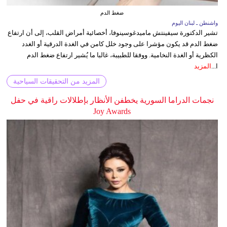
ضغط الدم
واشنطن ـ لبنان اليوم
تشير الدكتورة سيفينتش ماميدغوسينوفا، أخصائية أمراض القلب، إلى أن ارتفاع
ضغط الدم قد يكون مؤشرا على وجود خلل كامن في الغدة الدرقية أو الغدد
الكظرية أو الغدة النخامية. ووفقا للطبيبة، غالبا ما يُشير ارتفاع ضغط الدم
ا...
المزيد
المزيد من التحقيقات السياحية
نجمات الدراما السورية يخطفن الأنظار بإطلالات راقية في حفل
Joy Awards