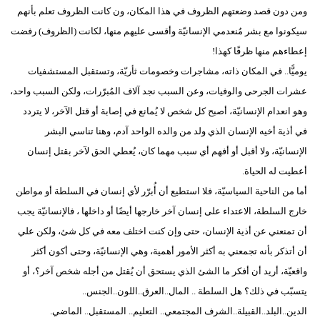
ومن دون قصد وضعتهم الظروف في هذا المكان، ون كانت الظروف تعلم بأنهم
سيكونوا مع بشر مُنعدمي الإنسانيّة وأقسى عليهم منها، لكانت (الظروف) رفضت
إعطاءهم منها ظرفًا كهذا!
يوميًّا.. في المكان ذاته، مشاجرات وخصومات ثأريّة، وتستقبل المستشفيات
عشرات الجرحى والوفيات، وعن السبب نجد آلاف المُبرّرات، ولكن السبب واحد،
وهو انعدام الإنسانيّة، أصبح كل شخص لا يُمانع في إصابة أو قتل الآخر، لا يتردد
في أذية أخيه الإنسان الذي ولد من والده الواحد آدم، وهنا تناسي البشر
الإنسانيّة، ولا أقبل أو أفهم أي سبب مهما كان، يُعطي الحق لآخر بقتل إنسان
أعطيت له الحياة.
أما من الناحية السياسيّة، فلا استطيع أن أُبرّر لأي إنسان في السلطة أو مواطن
خارج السلطة، الاعتداء على إنسان آخر خارجها أيضًا أو داخلها ، فالإنسانيّة يجب
أن تمنعني عن أذية الإنسان، حتى وإن كنت اختلف معه في كل شئ، ولكن علي
أن أتذكر بأنه تجمعني به أكثر الأمور أهمية، وهي الإنسانيّة، وحتى أكون أكثر
واقعيّة، أريد أن أفكر ما الشئ الذي يستحق أن يُقتل من أجله شخص آخر؟، أو
يتسبّب في ذلك؟ هل السلطة .. المال..العرق..اللون..الجنس..
الدين..البلد..القبيلة..الشرف المجتمعي.. التعليم.. المستقبل.. الماضي.