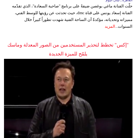
حلّت الفنانة ماغي بوغصن ضيفةً على برنامج "صاحبة السعادة"، الذي تقدّمه
الفنانة إسعاد يونس على قناة dmc، حيث تحدثت عن رؤيتها للوسط الفني،
مميزاته وتحدياته، مؤكدةً أن الساحة الفنية شهدت تطوراً كبيراً خلال
السنوات...
المزيد
"إكس" تخطط لتحذير المستخدمين من الصور المعدلة وماسك
يلمّح للميزة الجديدة