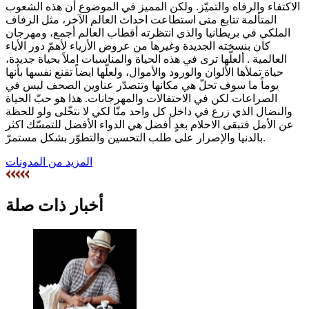
الاكتفاء والرفاه والتميّز. ولكن المميز في الموضوع أن هذه الشعوب
المتألمة تتابع متى استطاعت احداث العالم الآخر، مثل الزفاف
الملكي في بريطانيا والذي انتظرته أقطاب العالم أجمع، ومهرجان
كان بنسخته الجديدة وغيرها من عروض الأزياء لأهمّ دور الأياء
العالمية . ألعلّها ترى في هذه الحياة والمناسبات املاً بحياة جديدة،
حياة تملأها الألوان والورود والأموال، ولعلّها ايضاً تقنع نفسها بأنها
يوماً ما سوف تحلّ هي مكانها وتتصدّر عناوين الصحف ليس في
الصراعات لكن في الاحتفالات والمهرجانات. هذا هو حبّ الحياة
والنضال الذي زرع في داخل كل واحد منّا لكي لا نتخّلى ولو للحظة
عن الأمل فتبقى الاحلام بغدٍ أفضل هي الدواء الأفضل للتمسّك اكثر
بالدنيا والإصرار على طلب التحسين والتطوّر بشكل مستمرّ.
المزيد من المدونات
أخبار ذات صلة