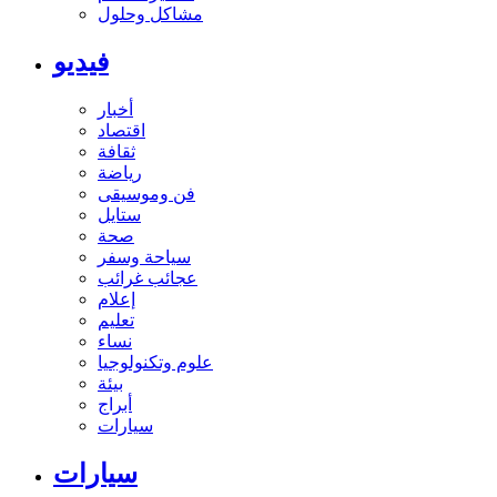
مشاكل وحلول
فيديو
أخبار
اقتصاد
ثقافة
رياضة
فن وموسيقى
ستايل
صحة
سياحة وسفر
عجائب غرائب
إعلام
تعليم
نساء
علوم وتكنولوجيا
بيئة
أبراج
سيارات
سيارات