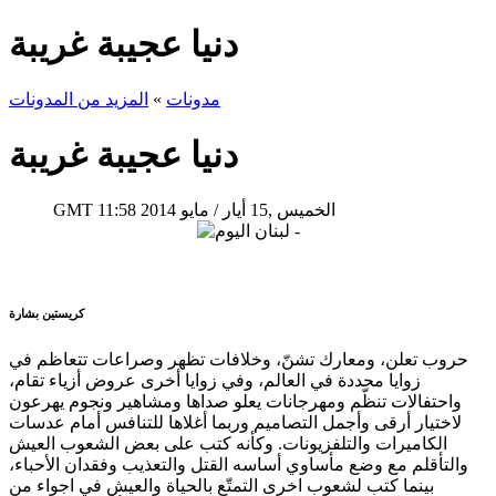
دنيا عجيبة غريبة
مدونات
»
المزيد من المدونات
دنيا عجيبة غريبة
11:58 2014 الخميس ,15 أيار / مايو
GMT
كريستين بشارة
حروب تعلن، ومعارك تشنّ، وخلافات تظهر وصراعات تتعاظم في
زوايا محددة في العالم، وفي زوايا أخرى عروض أزياء تقام،
واحتفالات تنظّم ومهرجانات يعلو صداها ومشاهير ونجوم يهرعون
لاختيار أرقى وأجمل التصاميم وربما أغلاها للتنافس أمام عدسات
الكاميرات والتلفزيونات. وكأنه كتب على بعض الشعوب العيش
والتأقلم مع وضع مأساوي أساسه القتل والتعذيب وفقدان الأحباء،
بينما كتب لشعوب اخرى التمتّع بالحياة والعيش في اجواء من