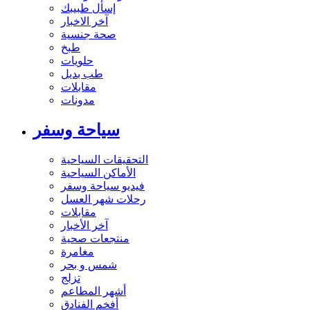
إسأل طبيبك
آخر الاخبار
صحة جنسية
طبخ
حلويات
طب بديل
مقابلات
مدونات
سياحة وسفر
التحقيقات السياحية
الأماكن السياحية
فيديو سياحة وسفر
رحلات شهر العسل
مقابلات
آخر الأخبار
منتجعات صحية
مغامرة
شمس و بحر
تزلج
أشهر المطاعم
أفخم الفنادق