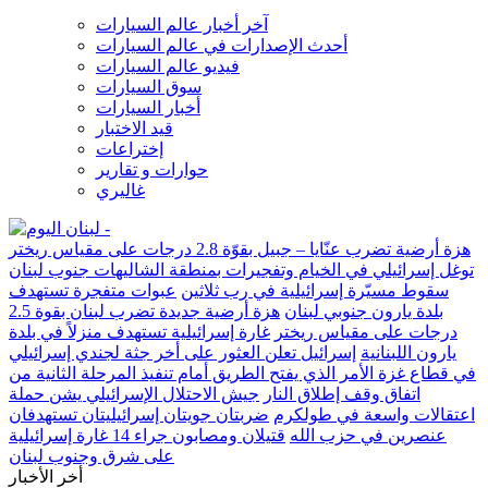
آخر أخبار عالم السيارات
أحدث الإصدارات في عالم السيارات
فيديو عالم السيارات
سوق السيارات
أخبار السيارات
قيد الاختبار
إختراعات
حوارات و تقارير
غاليري
هزة أرضية تضرب عنّايا – جبيل بقوّة 2.8 درجات على مقياس ريختر
توغل إسرائيلي في الخيام وتفجيرات بمنطقة الشاليهات جنوب لبنان
سقوط مسيّرة إسرائيلية في رب ثلاثين
عبوات متفجرة تستهدف
بلدة يارون جنوبي لبنان
هزة أرضية جديدة تضرب لبنان بقوة 2.5
درجات على مقياس ريختر
غارة إسرائيلية تستهدف منزلاً في بلدة
يارون اللبنانية
إسرائيل تعلن العثور على أخر جثة لجندي إسرائيلي
في قطاع غزة الأمر الذي يفتح الطريق أمام تنفيذ المرحلة الثانية من
اتفاق وقف إطلاق النار
جيش الاحتلال الإسرائيلي يشن حملة
اعتقالات واسعة في طولكرم
ضربتان جويتان إسرائيليتان تستهدفان
عنصرين في حزب الله
قتيلان ومصابون جراء 14 غارة إسرائيلية
على شرق وجنوب لبنان
أخر الأخبار