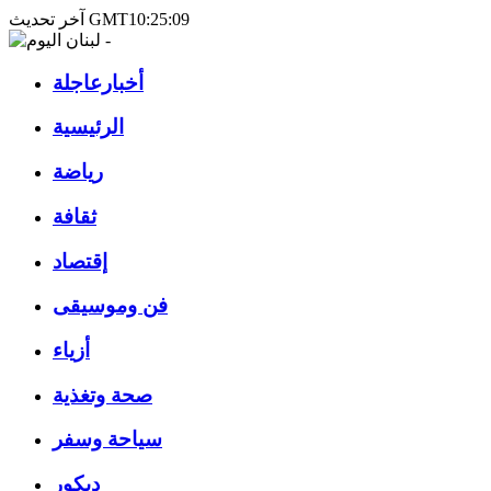
آخر تحديث GMT10:25:09
أخبارعاجلة
الرئيسية
رياضة
ثقافة
إقتصاد
فن وموسيقى
أزياء
صحة وتغذية
سياحة وسفر
ديكور