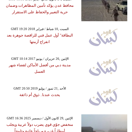
محافظ عدن يؤكد تأمين المظاهرات وضمان
حرية التعبير والحفاظ على الاستقرار
GMT 19:20 2018 السبت ,10 شباط / فبراير
البطاقة" أول عمل فني للراقصة جوهرة بعد
انفراج أزمتها
GMT 10:14 2017 الإثنين ,26 حزيران / يونيو
مدينة دبي من أفضل الأماكن لقضاء شهر
العسل
GMT 20:50 2019 الأحد ,21 تموز / يوليو
يحدث عندنا.. ذوق أم ذائقة
GMT 16:36 2025 الإثنين ,29 كانون الأول / ديسمبر
منخفض جوّي قوي يضرب دولاً عربية ويجلب
أمطاراً غزيرة ورياحاً عاتية وثلوجاً