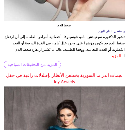
ضغط الدم
واشنطن ـ لبنان اليوم
تشير الدكتورة سيفينتش ماميدغوسينوفا، أخصائية أمراض القلب، إلى أن ارتفاع
ضغط الدم قد يكون مؤشرا على وجود خلل كامن في الغدة الدرقية أو الغدد
الكظرية أو الغدة النخامية. ووفقا للطبيبة، غالبا ما يُشير ارتفاع ضغط الدم
ا...
المزيد
المزيد من التحقيقات السياحية
نجمات الدراما السورية يخطفن الأنظار بإطلالات راقية في حفل
Joy Awards