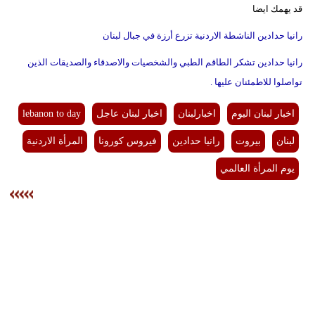
قد يهمك ايضا
رانيا حدادين الناشطة الاردنية تزرع أرزة في جبال لبنان
رانيا حدادين تشكر الطاقم الطبي والشخصيات والاصدقاء والصديقات الذين
تواصلوا للاطمئنان عليها .
اخبار لبنان اليوم
اخبارلبنان
اخبار لبنان عاجل
lebanon to day
لبنان
بيروت
رانيا حدادين
فيروس كورونا
المرأة الاردنية
يوم المرأة العالمي