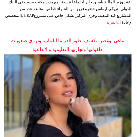
عقد وزير المالية ياسين جابر اجتماعاً تنسيقياً مع مدير مكتب بيروت في البنك
الدولي انريكي ارماس حضره فريق من الخبراء خُصِّص لمتابعة عدد من
المشاريع قيد التنفيذ، وجرى التركيز بشكل خاص على مشروعLEAP ،(المخصص
لإعادة ا...
المزيد
ماغي بوغصن تكشف تطور الدراما اللبنانية وتروي صعوبات
طفولتها وتجاربها التعليمية والإبداعية