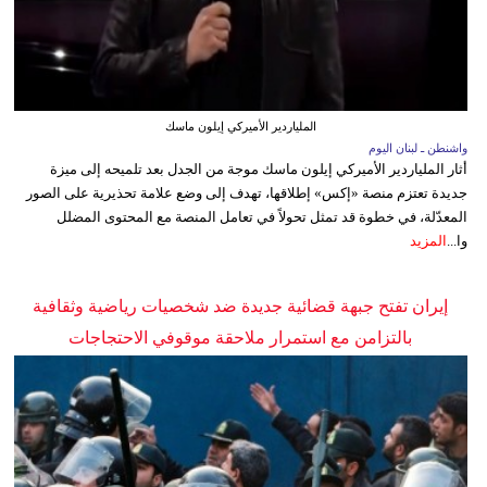
الملياردير الأميركي إيلون ماسك
واشنطن ـ لبنان اليوم
أثار الملياردير الأميركي إيلون ماسك موجة من الجدل بعد تلميحه إلى ميزة
جديدة تعتزم منصة «إكس» إطلاقها، تهدف إلى وضع علامة تحذيرية على الصور
المعدّلة، في خطوة قد تمثل تحولاً في تعامل المنصة مع المحتوى المضلل
وا...
المزيد
إيران تفتح جبهة قضائية جديدة ضد شخصيات رياضية وثقافية
بالتزامن مع استمرار ملاحقة موقوفي الاحتجاجات