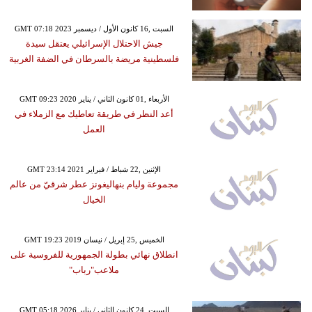
GMT 07:18 2023 السبت ,16 كانون الأول / ديسمبر
جيش الاحتلال الإسرائيلي يعتقل سيدة
فلسطينية مريضة بالسرطان في الضفة الغربية
GMT 09:23 2020 الأربعاء ,01 كانون الثاني / يناير
أعد النظر في طريقة تعاطيك مع الزملاء في
العمل
GMT 23:14 2021 الإثنين ,22 شباط / فبراير
مجموعة وليام بنهاليغونز عطر شرقيّ من عالم
الخيال
GMT 19:23 2019 الخميس ,25 إبريل / نيسان
انطلاق نهائي بطولة الجمهورية للفروسية على
ملاعب"رباب"
GMT 05:18 2026 السبت ,24 كانون الثاني / يناير