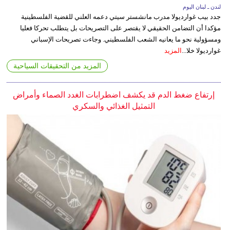
لندن ـ لبنان اليوم
جدد بيب غوارديولا مدرب مانشستر سيتي دعمه العلني للقضية الفلسطينية
مؤكدا أن التضامن الحقيقي لا يقتصر على التصريحات بل يتطلب تحركا فعليا
ومسؤولية نحو ما يعانيه الشعب الفلسطيني. وجاءت تصريحات الإسباني
غوارديولا خلا...
المزيد
المزيد من التحقيقات السياحية
إرتفاع ضغط الدم قد يكشف اضطرابات الغدد الصماء وأمراض
التمثيل الغذائي والسكري