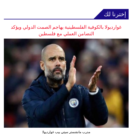
إخترنا لك
غوارديولا بالكوفية الفلسطينية يهاجم الصمت الدولي ويؤكد
التضامن العملي مع فلسطين
مدرب مانشستر سيتي بيب غوارديولا