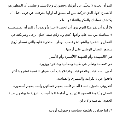
المرأة، بحيث لا تتخلَي عن أنوثتك وحضورك وجاذبيتك, و تعلمي أن المظهر هو
الانطباع الأول الذي تتركيه لمن لم يسبق له او لها معرفتك عن قرب , قبل أن
يكتشف تسلَحك بالفكر والثقافة و العلم.
ولا أريد أن يمَر هذا اليوم دون أن انحني #احتراماً وتقديراً ، للمرأة الفلسطينية
#المناضلة من مئة عام، وأقول كنتِ وما زلتِ سند أخيكِ الرجل وشريكته في
النضال والتضحية والشهادة وعصب الوطن المتكىء عليه والتي تسطَر أروع
سطور النضال الوطني على أرضها ..
هي #الشهيدة وأم الشهيد #الأسيرة وأم الأسير
هي #معلمة وتعلم. هي طبيبة ومحامية وشاعرة ووزيرة.
أحيي الصحافيات والحقوقيات والإعلاميات أنت عنوان القضية انشروها أكثر
دافعوا عن #الكرامة والمسرى والقداسة .
أعذروني للتميز يا نساء العالم فلسنا بحجم عطائهن ولسنا بحجم أسطورة
النضال وأيقونة الصمود الذي يمثل أمامنا كلما أتيحت لنا رؤية ما يواجهن طيلة
العقود الماضية و لا يزلن.
* رانيا حدادين ناشطة سياسية و حقوقية أردنية