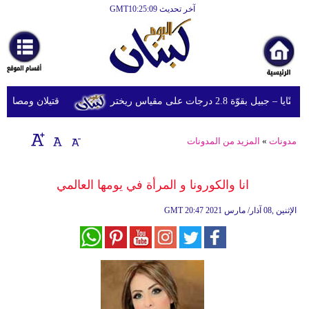
آخر تحديث GMT10:25:09
ّة 2.8 درجات على مقياس ريختر
قتيلان ومصابون جراء 14 غارة إسرائيلية على شرق وجن
مدونات
»
المزيد من المدونات
انا والكورونا و المرأة في يومها العالمي
20:47 2021 الإثنين ,08 آذار/ مارس
GMT