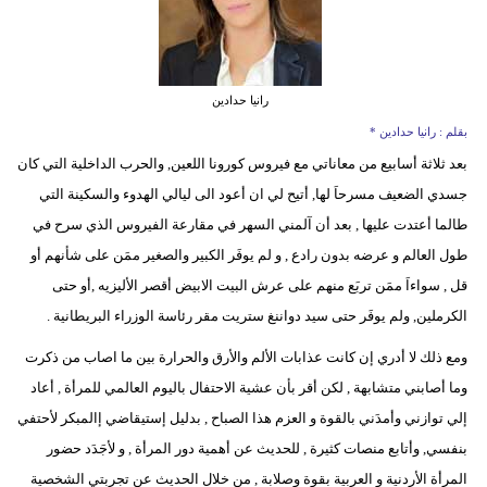
رانيا حدادين
بقلم : رانيا حدادين *
بعد ثلاثة أسابيع من معاناتي مع فيروس كورونا اللعين, والحرب الداخلية التي كان
جسدي الضعيف مسرحاَ لها, أتيح لي ان أعود الى ليالي الهدوء والسكينة التي
طالما أعتدت عليها , بعد أن آلمني السهر في مقارعة الفيروس الذي سرح في
طول العالم و عرضه بدون رادع , و لم يوفَر الكبير والصغير ممَن على شأنهم أو
قل , سواءاَ ممَن تربَع منهم على عرش البيت الابيض أقصر الأليزيه ,أو حتى
الكرملين, ولم يوفَر حتى سيد دواننغ ستريت مقر رئاسة الوزراء البريطانية .
ومع ذلك لا أدري إن كانت عذابات الألم والأرق والحرارة بين ما اصاب من ذكرت
وما أصابني متشابهة , لكن أقر بأن عشية الاحتفال باليوم العالمي للمرأة , أعاد
إلي توازني وأمدَني بالقوة و العزم هذا الصباح , بدليل إستيقاضي إالمبكر لأحتفي
بنفسي, وأتابع منصات كثيرة , للحديث عن أهمية دور المرأة , و لأجَدَد حضور
المرأة الأردنية و العربية بقوة وصلابة , من خلال الحديث عن تجربتي الشخصية