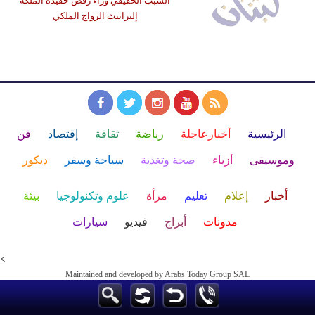
السبب الحقيقي وراء رفض حفيدة الملكة
إليزابيث الزواج الملكي
الرئيسية
أخبارعاجلة
رياضة
ثقافة
إقتصاد
فن
وموسيقى
أزياء
صحة وتغذية
سياحة وسفر
ديكور
أخبار
إعلام
تعليم
مرأة
علوم وتكنولوجيا
بيئة
مدونات
أبراج
فيديو
سيارات
<
Maintained and developed by Arabs Today Group SAL
جميع الحقوق محفوظة لمجموعة العرب اليوم الاعلامية 2025 ©