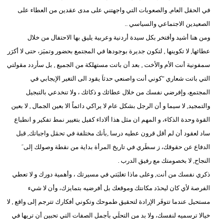
في الحقل العام, والصعوبات التي واجهتني على مدى عقدين من العطاء على
الصعيدين الاجتماعي والسياسي ..
ومن هنا أشيد وأفتخر بكل سيدة أردنية وعربية يليق بها الاحتفال من خلال
عطائها, لا تكوينها , لتكون جديرة بوجودها في المجتمع بحضور وتميَز، حتى لا أكرَر
سمفونية أنت الأم والأخت , بعد أن باتت مستهلكة من الجميع , بل سأردد مقولتي
التي باتت شعاري "كوني أنت واصنعي حدثاَ يقود الى التغير الإيجابي في
المجتمع، وإفرضي نفسك من خلال عطائك و ذكائك ، ولا تنخدعي بالتبجيل
والتمجيد, لا سيما و أن الرجل بشكل عام لا يراكي دائماً الا بعين الجمال , لا بعين
القوة وحدة الذكاء، و المهم ان مثل هذا ألاداء كفيل بتغيير نمط تفكير و انطباع
ساد لعقود أن لم أقل قرون عطيه درسا ,بأنك مختلفة في تحمَل واجباتك, قبل
الدفاع عن حقوقك، ز سطَري في تاريخ المرأة بداية من نقطة وصولك إلى َ
النجاح, لا بخصومتك مع رفيق الدرب .
ذكري نفسك من أنت, وعلى ماذا تغلبَتي في مسيرتك ، وأهمية دورك و لا تعطي
الفرصة لأي كان ليحدَد مكانتك وموقعك بل أفرضيه بتمايزك، وأن لا شيء
مستحيل عندما تتوفَر الإرادة لتحقيق طموحك وتكوني أفكارك تترجم إلى واقع , لا
خيالا ترسميه لنفسك، ولا بد من التحلَي بأجمل الصفات التي تحبين أن تريها في