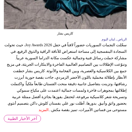
كاريس بشار
الرياض ـ لبنان اليوم
سجّلت النجمات السوريات حضوراً لافتاً في حفل Joy Awards 2026، حيث تحولت
السجادة البنفسجية إلى مساحة استعراض للأناقة الراقية والذوق الرفيع، في
مشاركة حملت رسائل فنية وجمالية عكست مكانة الدراما السورية عربياً.
وتنوّعت الإطلالات بين التصاميم العالمية الفاخرة والابتكارات الجريئة، في مزيج
جمع بين الكلاسيكية والعصرية، وبين الفخامة والأنوثة. كاريس بشار خطفت
الأنظار بإطلالة مخملية باللون الأخضر الزمردي، جاءت بقصة حورية أبرزت
رشاقتها، وتزينت بتفاصيل جانبية دقيقة منحت الفستان طابعاً ملكياً. واكتملت
إطلالتها بمجوهرات فاخرة ولمسات جمالية اعتمدت على مكياج سموكي
وتسريحة شعر كلاسيكية مرفوعة، لتحتفل بفوزها بجائزة أفضل ممثلة عربية
بحضور واثق وأنيق. بدورها، أطلت نور علي بفستان كلوش داكن بتصميم أنثوي
مستوحى من فساتين الأميرات، تميز بقصة مكش...
المزيد
آخر الأخبار الطبية