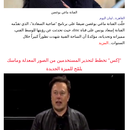
الفنانة ماغي بوغصن
القاهرة ـ لبنان اليوم
حلّت الفنانة ماغي بوغصن ضيفةً على برنامج "صاحبة السعادة"، الذي تقدّمه
الفنانة إسعاد يونس على قناة dmc، حيث تحدثت عن رؤيتها للوسط الفني،
مميزاته وتحدياته، مؤكدةً أن الساحة الفنية شهدت تطوراً كبيراً خلال
السنوات...
المزيد
"إكس" تخطط لتحذير المستخدمين من الصور المعدلة وماسك
يلمّح للميزة الجديدة