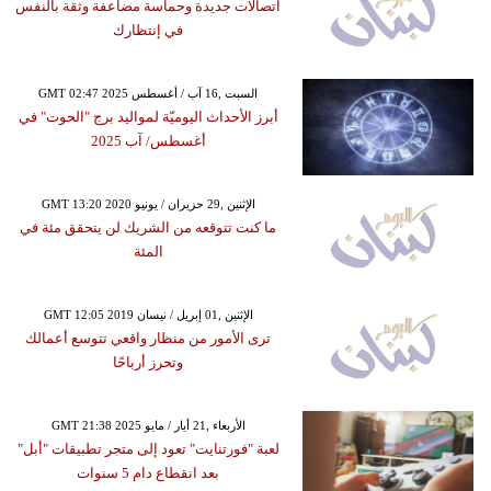
اتصالات جديدة وحماسة مضاعفة وثقة بالنفس
في إنتظارك
GMT 02:47 2025 السبت ,16 آب / أغسطس
أبرز الأحداث اليوميّة لمواليد برج "الحوت" في
أغسطس/ آب 2025
GMT 13:20 2020 الإثنين ,29 حزيران / يونيو
ما كنت تتوقعه من الشريك لن يتحقق مئة في
المئة
GMT 12:05 2019 الإثنين ,01 إبريل / نيسان
ترى الأمور من منظار واقعي تتوسع أعمالك
وتحرز أرباحًا
GMT 21:38 2025 الأربعاء ,21 أيار / مايو
لعبة "فورتنايت" تعود إلى متجر تطبيقات "أبل"
بعد انقطاع دام 5 سنوات