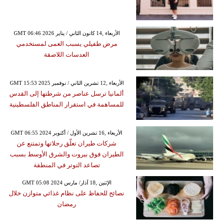
GMT 06:46 2026 الأربعاء ,14 كانون الثاني / يناير
مرض طفيلي يسبب العمى لمستخدمي
العدسات اللاصقة
GMT 15:53 2025 الأربعاء ,12 تشرين الثاني / نوفمبر
ألمانيا ترسل عناصر من شرطتها إلى القدس
للمساهمة في استقرار المناطق الفلسطينية
GMT 06:55 2024 الأربعاء ,16 تشرين الأول / أكتوبر
شركات طيران تعلّق رحلاتها وتمتنع عن
الطيران فوق بيروت والشرق الأوسط بسبب
تصاعد التوتر في المنطقة
GMT 05:08 2024 الإثنين ,18 آذار/ مارس
نصائح للحفاظ على نظام غذائي متوازن خلال
رمضان