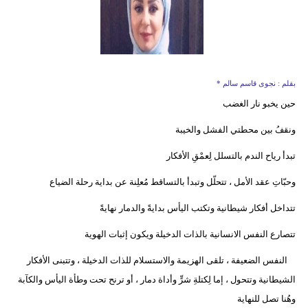
بقلم : نجوى قاسم سالم *
حين يخبو نار الغضب
ونقفُ بين محطتي الفشل والخيبة
تبدأ رياح الندم بالتسلل لِعمْقِ الأفكار
وحبّاتِ عقد الأمل ، تتحلّل وتبدأ بالتساقط مُعلِنة عن بداية رحلة الضياع
تتداخل أفكار شيطانية وتكتب اليأس بدايةً والدمار نهايةً
تتصارع النفس الانسانية بالذات الدخيلة ويكون إثبات الهوية
النفس الضعيفة ، تلقى الهزيمة والاستسلام للذات الدخيلة ، وتتبنى الأفكار
الشيطانية وتتحول ، إما لِكتلةِ شرٍّ وأداة دمار ، أو ترنح تحت وطأة اليأس والكآبة
وهُنا تصل للنهاية