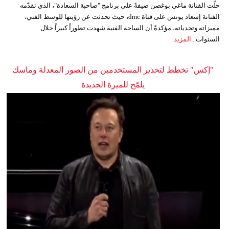
حلّت الفنانة ماغي بوغصن ضيفةً على برنامج "صاحبة السعادة"، الذي تقدّمه
الفنانة إسعاد يونس على قناة dmc، حيث تحدثت عن رؤيتها للوسط الفني،
مميزاته وتحدياته، مؤكدةً أن الساحة الفنية شهدت تطوراً كبيراً خلال
السنوات...
المزيد
"إكس" تخطط لتحذير المستخدمين من الصور المعدلة وماسك
يلمّح للميزة الجديدة