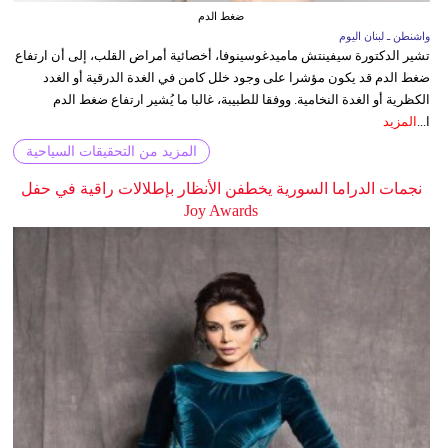
ضغط الدم
واشنطن ـ لبنان اليوم
تشير الدكتورة سيفينتش ماميدغوسينوفا، أخصائية أمراض القلب، إلى أن ارتفاع
ضغط الدم قد يكون مؤشرا على وجود خلل كامن في الغدة الدرقية أو الغدد
الكظرية أو الغدة النخامية. ووفقا للطبيبة، غالبا ما يُشير ارتفاع ضغط الدم
ا...
المزيد
المزيد من التحقيقات السياحية
نجمات الدراما السورية يخطفن الأنظار بإطلالات راقية في حفل
Joy Awards