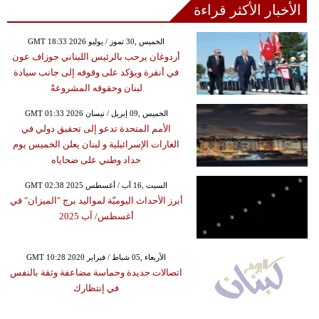
الأخبار الأكثر قراءة
GMT 18:33 2026 الخميس ,30 تموز / يوليو
أردوغان يرحب بالرئيس اللبناني جوزاف عون
في أنقرة ويؤكد على وقوفه إلى جانب سيادة
لبنان وحقوقه المشروعةً
GMT 01:33 2026 الخميس ,09 إبريل / نيسان
الأمم المتحدة تدعو إلى تحقيق دولي في
الغارات الإسرائيلية و لبنان يعلن الخميس يوم
حداد وطني على ضحاياه
GMT 02:38 2025 السبت ,16 آب / أغسطس
أبرز الأحداث اليوميّة لمواليد برج "الميزان" في
أغسطس/ آب 2025
GMT 10:28 2020 الأربعاء ,05 شباط / فبراير
اتصالات جديدة وحماسة مضاعفة وثقة بالنفس
في إنتظارك