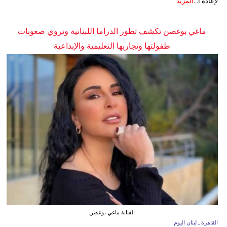
لإعادة ا...
المزيد
ماغي بوغصن تكشف تطور الدراما اللبنانية وتروي صعوبات
طفولتها وتجاربها التعليمية والإبداعية
الفنانة ماغي بوغصن
القاهرة ـ لبنان اليوم