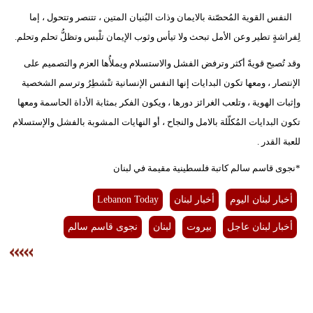
النفس القوية المُحصّنة بالايمان وذات البُنيان المتين ، تتنصر وتتحول ، إما
لِفراشةٍ تطير وعن الأمل تبحث ولا تيأس وثوب الإيمان تلْبس وتظلُّ تحلم وتحلم.
وقد تُصبح قويةً أكثر وترفض الفشل والاستسلام ويملأُها العزم والتصميم على
الإنتصار ، ومعها تكون البدايات إنها النفس الإنسانية تنْشطِرُ وترسم الشخصية
وإثبات الهوية ، وتلعب الغرائز دورها ، ويكون الفكر بمثابة الأداة الحاسمة ومعها
تكون البدايات المُكلّلة بالامل والنجاح ، أو النهايات المشوبة بالفشل والإستسلام
للعبة القدر .
*نجوى قاسم سالم كاتبة فلسطينية مقيمة في لبنان
أخبار لبنان اليوم
أخبار لبنان
Lebanon Today
أخبار لبنان عاجل
بيروت
لبنان
نجوى قاسم سالم