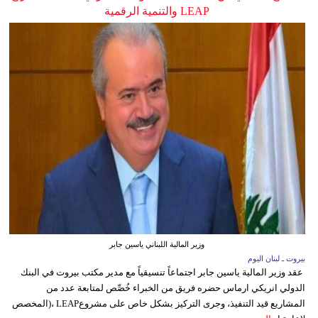
LEAP والتنمية الرقمية
وزير المالية اللبناني ياسين جابر
بيروت ـ لبنان اليوم
عقد وزير المالية ياسين جابر اجتماعاً تنسيقياً مع مدير مكتب بيروت في البنك
الدولي انريكي ارماس حضره فريق من الخبراء خُصِّص لمتابعة عدد من
المشاريع قيد التنفيذ، وجرى التركيز بشكل خاص على مشروعLEAP ،(المخصص