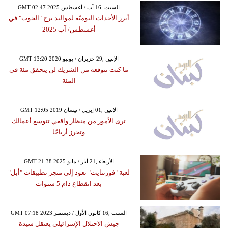
GMT 02:47 2025 السبت ,16 آب / أغسطس
أبرز الأحداث اليوميّة لمواليد برج "الحوت" في
أغسطس/ آب 2025
GMT 13:20 2020 الإثنين ,29 حزيران / يونيو
ما كنت تتوقعه من الشريك لن يتحقق مئة في
المئة
GMT 12:05 2019 الإثنين ,01 إبريل / نيسان
ترى الأمور من منظار واقعي تتوسع أعمالك
وتحرز أرباحًا
GMT 21:38 2025 الأربعاء ,21 أيار / مايو
لعبة "فورتنايت" تعود إلى متجر تطبيقات "أبل"
بعد انقطاع دام 5 سنوات
GMT 07:18 2023 السبت ,16 كانون الأول / ديسمبر
جيش الاحتلال الإسرائيلي يعتقل سيدة