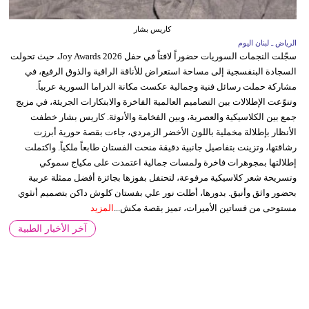
كاريس بشار
الرياض ـ لبنان اليوم
سجّلت النجمات السوريات حضوراً لافتاً في حفل Joy Awards 2026، حيث تحولت
السجادة البنفسجية إلى مساحة استعراض للأناقة الراقية والذوق الرفيع، في
مشاركة حملت رسائل فنية وجمالية عكست مكانة الدراما السورية عربياً.
وتنوّعت الإطلالات بين التصاميم العالمية الفاخرة والابتكارات الجريئة، في مزيج
جمع بين الكلاسيكية والعصرية، وبين الفخامة والأنوثة. كاريس بشار خطفت
الأنظار بإطلالة مخملية باللون الأخضر الزمردي، جاءت بقصة حورية أبرزت
رشاقتها، وتزينت بتفاصيل جانبية دقيقة منحت الفستان طابعاً ملكياً. واكتملت
إطلالتها بمجوهرات فاخرة ولمسات جمالية اعتمدت على مكياج سموكي
وتسريحة شعر كلاسيكية مرفوعة، لتحتفل بفوزها بجائزة أفضل ممثلة عربية
بحضور واثق وأنيق. بدورها، أطلت نور علي بفستان كلوش داكن بتصميم أنثوي
مستوحى من فساتين الأميرات، تميز بقصة مكش...
المزيد
آخر الأخبار الطبية