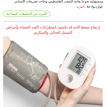
ومسؤولية نحو ما يعانيه الشعب الفلسطيني. وجاءت تصريحات الإسباني
غوارديولا خلا...
المزيد
المزيد من التحقيقات السياحية
إرتفاع ضغط الدم قد يكشف اضطرابات الغدد الصماء وأمراض
التمثيل الغذائي والسكري