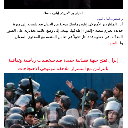
الملياردير الأميركي إيلون ماسك
واشنطن ـ لبنان اليوم
أثار الملياردير الأميركي إيلون ماسك موجة من الجدل بعد تلميحه إلى ميزة
جديدة تعتزم منصة «إكس» إطلاقها، تهدف إلى وضع علامة تحذيرية على الصور
المعدّلة، في خطوة قد تمثل تحولاً في تعامل المنصة مع المحتوى المضلل
وا...
المزيد
إيران تفتح جبهة قضائية جديدة ضد شخصيات رياضية وثقافية
بالتزامن مع استمرار ملاحقة موقوفي الاحتجاجات