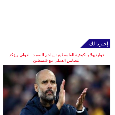
إخترنا لك
غوارديولا بالكوفية الفلسطينية يهاجم الصمت الدولي ويؤكد
التضامن العملي مع فلسطين