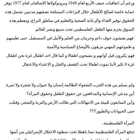
ورغم أن اتفاقيات جنيف الأربع لعام 1949 وبروتوكولاها الإضافيان لعام 1977 توفر
حماية خاصة لصالح الأطفال خلال النزاعات المسلحة بصفتهم مدنيين تشمل هذه
الحقوق توفير الغذاء والرعاية الصحية والتعليم في مناطق النزاع، ومعظم هذه
السوق يحرم منها الطفل الفلسطيني تحت سمع وبصر العالم.
فهم يعيشون خوف دائم وحرمان من الحلم والأمل في المستقبل حتى تعليمهم
و طموحهم المهني مرهون بالأوضاع السياسية والأمنية
فهم يكبرون قبل أوانهم و يشيخون اطفالا و كما قال احد اطفال غزة نحن اطفال
غزة لا نكبر لأننا نموت اطفالا تحت القصف والقتل و الاعتداء والاعتقال
ولم يسلم من هذه الحرب الشعواء الظالمة إنسان ولا حيوان ولا شجرة ولا ثمرة.
أين مدعي الإنسانية والمدافعين عن حقوق الطفل وحقوق المرأة؟
وأين المتابعون للبيئة من الانتهاكات التي طالت الأرض والتربة والشجر، وقتلت
حتى الحيوانات والطيور؟؟؟
المرأة الفلسطينية..
تدفع المرأة الفلسطينية ثمنا باهظا تحت سطوة الاحتلال الإسرائيلي من أمنها