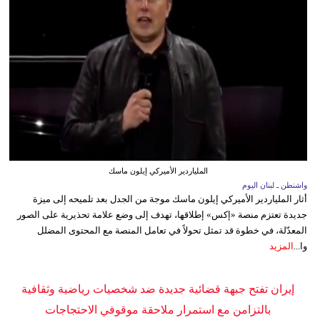
الملياردير الأميركي إيلون ماسك
واشنطن ـ لبنان اليوم
أثار الملياردير الأميركي إيلون ماسك موجة من الجدل بعد تلميحه إلى ميزة
جديدة تعتزم منصة «إكس» إطلاقها، تهدف إلى وضع علامة تحذيرية على الصور
المعدّلة، في خطوة قد تمثل تحولاً في تعامل المنصة مع المحتوى المضلل
وا...
المزيد
إيران تفتح جبهة قضائية جديدة ضد شخصيات رياضية وثقافية
بالتزامن مع استمرار ملاحقة موقوفي الاحتجاجات