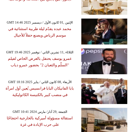
GMT 14:46 2025 الإثنين ,01 كانون الأول / ديسمبر
محمد عبده يقدّم ليلة طربية استثنائية في
موسم الرياض ويصنع حفلاً للأجيال
GMT 19:46 2025 الثلاثاء ,11 تشرين الثاني / نوفمبر
عمرو يوسف يحتفل بالعرض الخاص لفيلم
"السلّم والثعبان 2" بحضور عمرو دياب
GMT 18:16 2025 الأربعاء ,08 كانون الثاني / يناير
بابا الفاتيكان البابا فرانسيس يُعين أول امرأة
في منصب كبير بالكنيسة الكاثوليكية
GMT 10:41 2024 الجمعة ,29 آذار/ مارس
استقالة مسؤولة أميركية بالخارجية احتجاجًا
على حرب الإبادة في غزة