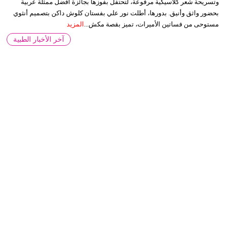
وتسريحة شعر كلاسيكية مرفوعة، لتحتفل بفوزها بجائزة أفضل ممثلة عربية
بحضور واثق وأنيق. بدورها، أطلت نور علي بفستان كلوش داكن بتصميم أنثوي
مستوحى من فساتين الأميرات، تميز بقصة مكش...
المزيد
آخر الأخبار الطبية