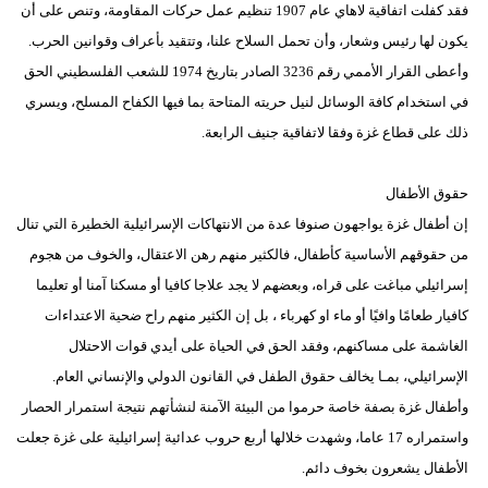
فقد كفلت اتفاقية لاهاي عام 1907 تنظيم عمل حركات المقاومة، وتنص على أن
يكون لها رئيس وشعار، وأن تحمل السلاح علنا، وتتقيد بأعراف وقوانين الحرب.
وأعطى القرار الأممي رقم 3236 الصادر بتاريخ 1974 للشعب الفلسطيني الحق
في استخدام كافة الوسائل لنيل حريته المتاحة بما فيها الكفاح المسلح، ويسري
ذلك على قطاع غزة وفقا لاتفاقية جنيف الرابعة.
حقوق الأطفال
إن أطفال غزة يواجهون صنوفا عدة من الانتهاكات الإسرائيلية الخطيرة التي تنال
من حقوقهم الأساسية كأطفال، فالكثير منهم رهن الاعتقال، والخوف من هجوم
إسرائيلي مباغت على قراه، وبعضهم لا يجد علاجا كافيا أو مسكنا آمنا أو تعليما
كافيار طعامًا وافيًا أو ماء او كهرباء ، بل إن الكثير منهم راح ضحية الاعتداءات
الغاشمة على مساكنهم، وفقد الحق في الحياة على أيدي قوات الاحتلال
الإسرائيلي، بمـا يخالف حقوق الطفل في القانون الدولي والإنساني العام.
وأطفال غزة بصفة خاصة حرموا من البيئة الآمنة لنشأتهم نتيجة استمرار الحصار
واستمراره 17 عاما، وشهدت خلالها أربع حروب عدائية إسرائيلية على غزة جعلت
الأطفال يشعرون بخوف دائم.