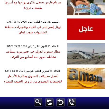
ميريام فارس تحتفل بذكرى زواجها مع أسرتها
بفستان جريء
GMT 09:40 2026 السبت ,31 كانون الثاني / يناير
توغل إسرائيلي في الخيام وتفجيرات بمنطقة
الشاليهات جنوب لبنان
GMT 09:21 2026 الثلاثاء ,13 كانون الثاني / يناير
مطار سيئون الدولي في حضرموت يستأنف
نشاطه الجوي بعد أسابيع من التوقف
GMT 18:48 2025 الثلاثاء ,25 تشرين الثاني / نوفمبر
أفضل تطبيقات التسوق ومقارنة الأسعار
للاستفادة القصوى من عروض الجمعة البيضاء