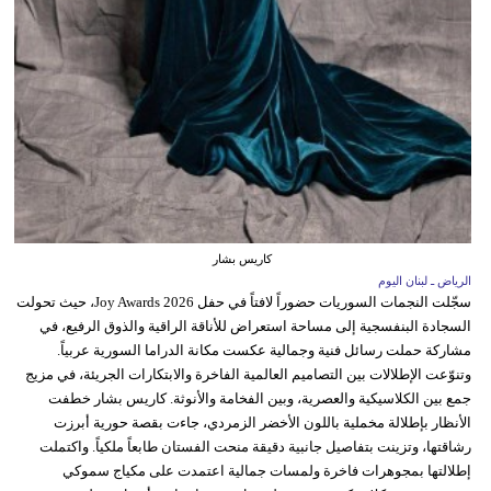
كاريس بشار
الرياض ـ لبنان اليوم
سجّلت النجمات السوريات حضوراً لافتاً في حفل Joy Awards 2026، حيث تحولت
السجادة البنفسجية إلى مساحة استعراض للأناقة الراقية والذوق الرفيع، في
مشاركة حملت رسائل فنية وجمالية عكست مكانة الدراما السورية عربياً.
وتنوّعت الإطلالات بين التصاميم العالمية الفاخرة والابتكارات الجريئة، في مزيج
جمع بين الكلاسيكية والعصرية، وبين الفخامة والأنوثة. كاريس بشار خطفت
الأنظار بإطلالة مخملية باللون الأخضر الزمردي، جاءت بقصة حورية أبرزت
رشاقتها، وتزينت بتفاصيل جانبية دقيقة منحت الفستان طابعاً ملكياً. واكتملت
إطلالتها بمجوهرات فاخرة ولمسات جمالية اعتمدت على مكياج سموكي