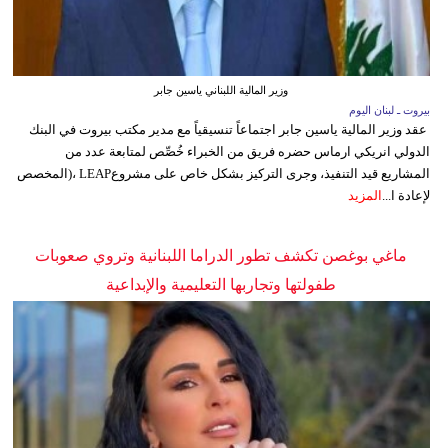
وزير المالية اللبناني ياسين جابر
بيروت ـ لبنان اليوم
عقد وزير المالية ياسين جابر اجتماعاً تنسيقياً مع مدير مكتب بيروت في البنك
الدولي انريكي ارماس حضره فريق من الخبراء خُصِّص لمتابعة عدد من
المشاريع قيد التنفيذ، وجرى التركيز بشكل خاص على مشروعLEAP ،(المخصص
لإعادة ا...
المزيد
ماغي بوغصن تكشف تطور الدراما اللبنانية وتروي صعوبات
طفولتها وتجاربها التعليمية والإبداعية