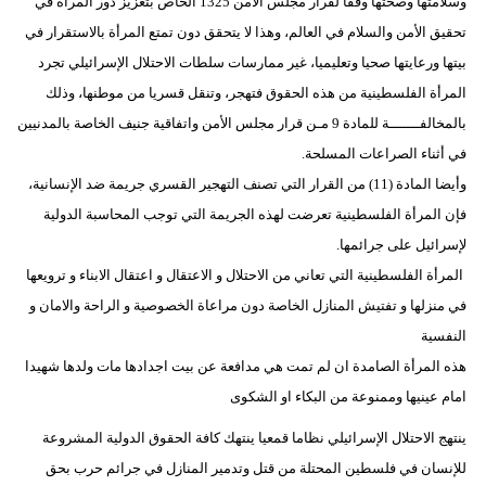
وسلامتها وصحتها وفقا لقرار مجلس الأمن 1325 الخاص بتعزيز دور المرأة في
تحقيق الأمن والسلام في العالم، وهذا لا يتحقق دون تمتع المرأة بالاستقرار في
بيتها ورعايتها صحيا وتعليميا، غير ممارسات سلطات الاحتلال الإسرائيلي تجرد
المرأة الفلسطينية من هذه الحقوق فتهجر، وتنقل قسريا من موطنها، وذلك
بالمخالفـــــــة للمادة 9 مـن قرار مجلس الأمن واتفاقية جنيف الخاصة بالمدنيين
في أثناء الصراعات المسلحة.
وأيضا المادة (11) من القرار التي تصنف التهجير القسري جريمة ضد الإنسانية،
فإن المرأة الفلسطينية تعرضت لهذه الجريمة التي توجب المحاسبة الدولية
لإسرائيل على جرائمها.
المرأة الفلسطينية التي تعاني من الاحتلال و الاعتقال و اعتقال الابناء و ترويعها
في منزلها و تفتيش المنازل الخاصة دون مراعاة الخصوصية و الراحة والامان و
النفسية
هذه المرأة الصامدة ان لم تمت هي مدافعة عن بيت اجدادها مات ولدها شهيدا
امام عينيها وممنوعة من البكاء او الشكوى
ينتهج الاحتلال الإسرائيلي نظاما قمعيا ينتهك كافة الحقوق الدولية المشروعة
للإنسان في فلسطين المحتلة من قتل وتدمير المنازل في جرائم حرب بحق