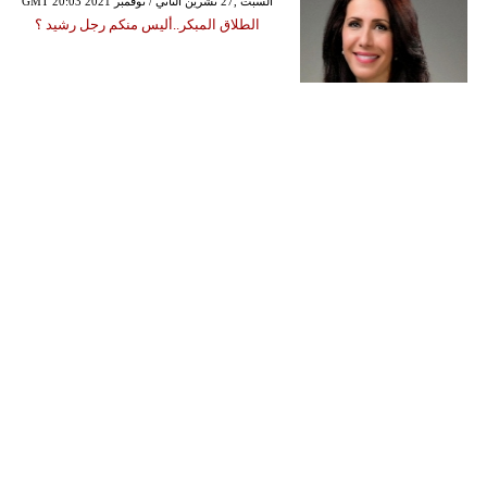
GMT 20:03 2021 السبت ,27 تشرين الثاني / نوفمبر
الطلاق المبكر..أليس منكم رجل رشيد ؟