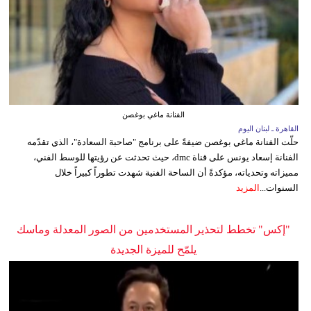
الفنانة ماغي بوغصن
القاهرة ـ لبنان اليوم
حلّت الفنانة ماغي بوغصن ضيفةً على برنامج "صاحبة السعادة"، الذي تقدّمه
الفنانة إسعاد يونس على قناة dmc، حيث تحدثت عن رؤيتها للوسط الفني،
مميزاته وتحدياته، مؤكدةً أن الساحة الفنية شهدت تطوراً كبيراً خلال
السنوات...
المزيد
"إكس" تخطط لتحذير المستخدمين من الصور المعدلة وماسك
يلمّح للميزة الجديدة