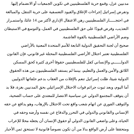
مدنيين عزل، وقمع حرية الفلسطينيين في تكوين الجمعيات أو الانضمام إليها.
وتفرض إسرائيل إجراءات الإغلاق والقيود التعسفية على حرية التنقل، والمبالغة
في احتجـــــاز الفلسطينيين رهن الاعتقال الإداري لأكثر من 14 عامًا، واستمـرار
التعذيب، وفرض قيودًا على حق الفلسطينيين في العمل، والتوسع في الاستيطان
وضم الأراضي الفلسطينية بالقوة الغاشمة.
صحيح أن لجنة التحقيق الدولية التابعة للأمم المتحدة المعنية بالأراضي
الفلسطينية تعتبر احتلال الأراضي الفلسطينية المحتلة غير قانوني، فإن القانون
الدولــــــي والإنساني كفل للفلسطينيين حقوقا أخرى كثيرة كحق المسكن
اللائق والأمن والعمل والتعليم، بينما لم يستفد الفلسطينيون من هذه الحقوق
الدولية شيئا، ظلت إسرائيل تنعم بالإفلات من العقاب بدعم حلفائها الدوليين.
أما اليوم، وبعد ثبوت جرائم قوات الاحتلال الإسرائيلي بحق المدنيين بغزة، فلا بد
أن يتوقف المجتمع الدولي عن سياسية الانتصار للمعتدي على حساب الضحية،
والتوقف الفوري عن اتهام شعب واقع تحت الاحتلال بالإرهاب، وهو يدافع عن حقه
الإنساني والقانوني والدولي في التحرر والدفاع عن نفسه وأرضه وحقه في
الحياة، وعلى واضعي القانون الدولي أو حقوق الإنسان أن يجعله محلا للإعراب
ومتحققا على أرض الواقع بدلا من أن تكون نصوصاً قانونية لا تستحق ثمن الأحبار