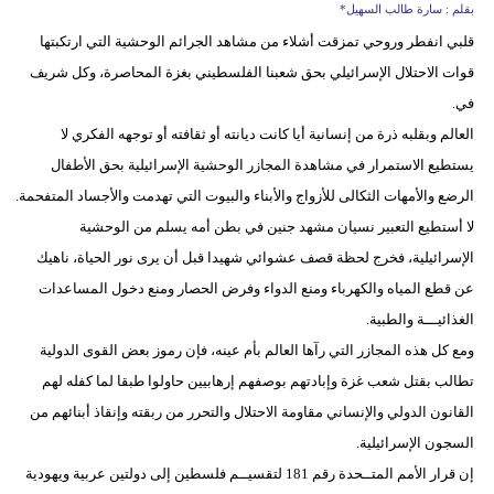
بقلم : سارة طالب السهيل*
قلبي انفطر وروحي تمزقت أشلاء من مشاهد الجرائم الوحشية التي ارتكبتها
قوات الاحتلال الإسرائيلي بحق شعبنا الفلسطيني بغزة المحاصرة، وكل شريف
في.
العالم وبقلبه ذرة من إنسانية أيا كانت ديانته أو ثقافته أو توجهه الفكري لا
يستطيع الاستمرار في مشاهدة المجازر الوحشية الإسرائيلية بحق الأطفال
الرضع والأمهات الثكالى للأزواج والأبناء والبيوت التي تهدمت والأجساد المتفحمة.
لا أستطيع التعبير نسيان مشهد جنين في بطن أمه يسلم من الوحشية
الإسرائيلية، فخرج لحظة قصف عشوائي شهيدا قبل أن يرى نور الحياة، ناهيك
عن قطع المياه والكهرباء ومنع الدواء وفرض الحصار ومنع دخول المساعدات
الغذائيـــة والطبية.
ومع كل هذه المجازر التي رآها العالم بأم عينه، فإن رموز بعض القوى الدولية
تطالب بقتل شعب غزة وإبادتهم بوصفهم إرهابيين حاولوا طبقا لما كفله لهم
القانون الدولي والإنساني مقاومة الاحتلال والتحرر من ربقته وإنقاذ أبنائهم من
السجون الإسرائيلية.
إن قرار الأمم المتــحدة رقم 181 لتقسيــم فلسطين إلى دولتين عربية ويهودية