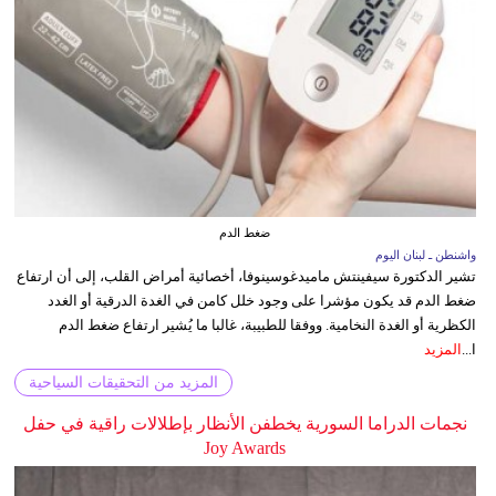
ضغط الدم
واشنطن ـ لبنان اليوم
تشير الدكتورة سيفينتش ماميدغوسينوفا، أخصائية أمراض القلب، إلى أن ارتفاع
ضغط الدم قد يكون مؤشرا على وجود خلل كامن في الغدة الدرقية أو الغدد
الكظرية أو الغدة النخامية. ووفقا للطبيبة، غالبا ما يُشير ارتفاع ضغط الدم
ا...
المزيد
المزيد من التحقيقات السياحية
نجمات الدراما السورية يخطفن الأنظار بإطلالات راقية في حفل
Joy Awards