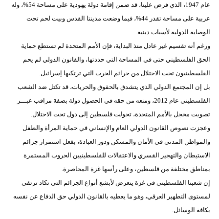
عام 1947، الذي فرض علينا، قد ضمن إقامة دولة يهودية على مساحة 54%، وله
عربية على مساحة تقدر 44%، فيما وضعت مدينتا القدس وبيت لحم تحت
الوصاية الدولية لأسباب دينية.
ورغم أنه تقسيم غير عادل منذ البداية، فإن الأمم المتحدة لم تستطع حماية
الحق الفلسطيني حتى في المساحة التي حددتها، والقانون الدولي لم يحم
الفلسطينيون تحت الاحتلال من جرائم الحرب التي ترتكبها إسرائيل.
بل إن المجتمع الدولي الذي يتشدق بالحقوق والحريات، قد تكتل ضد الشعب
الفلسطيني عام 2012، ومنعه من حقه في الحصول دولة بصفة مراقب عبـــر
تصويت مخجل بالأمم المتحدة، تحولت فلسطين إلى دول تحت الاحتلال.
وعجزت نصوص القانون الدولي العام والإنساني في حماية المرأة والطفل
والمواطن المدني في الأمان والمسكن ودور العبادة، بفعل استمرار جرائم
الاستيطان والتهجير القسري والاعتقالات للفلسطينيين الحروب المستمرة
بمناطق مختلفة من فلسطين، وعلى رأسها غزة المحاصرة.
إن شعبنا الفلسطيني في غزة يتعرض لأبشع أنواع الجرائم التي تكاد ترتقي
لمستوى التطهير العرقي، وهو ما يعطيه بالقانون الدولي حق الدفاع عن نفسه
بكافة الوسائل.