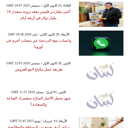
GMT 19:07 2025 الثلاثاء ,23 كانون الأول / ديسمبر
أغنى ملياردير فلبيني يفقد ثروته بمقدار 18
مليار دولار في أربعة أيام
GMT 18:38 2026 الأربعاء ,28 كانون الثاني / يناير
واتساب يتيح الدردشة عبر منصات أخرى في
أوروبا
GMT 22:03 2020 الإثنين ,28 كانون الأول / ديسمبر
طريقة عمل مكياج لامع للعروس
GMT 11:57 2019 الإثنين ,01 إبريل / نيسان
شهر يحمل الأخبار السارّة ستغمرك القناعة
والسعادة أ
GMT 21:45 2023 الأربعاء ,14 حزيران / يونيو
ديكور أنيق يجمع بين البساطة والوظائفية