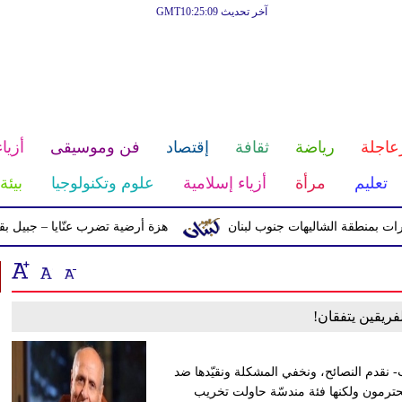
آخر تحديث GMT10:25:09
عاجلة
رياضة
ثقافة
إقتصاد
فن وموسيقى
أزياء
تعليم
مرأة
أزياء إسلامية
علوم وتكنولوجيا
بيئة
بمنطقة الشاليهات جنوب لبنان
هزة أرضية تضرب عنّايا – جبيل بقوّة 2.8 درجات على مقياس ريختر
فريقين يتفقان!
نقدم النصائح، ونخفي المشكلة ونقيّدها ضد
حترمون ولكنها فئة مندسّة حاولت تخريب