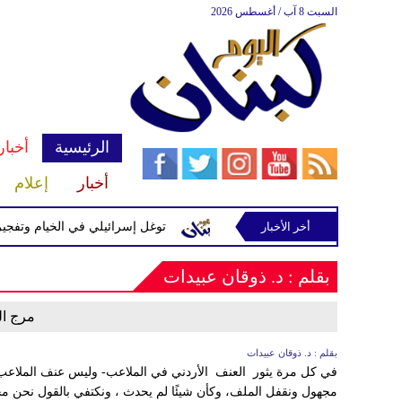
السبت 8 آب / أغسطس 2026
الرئيسية
أخبار
أخبار
إعلام
أخر الأخبار
يّرة إسرائيلية في رب ثلاثين
توغل إسرائيلي في الخيام وتفجيرات 
بقلم : د. ذوقان عبيدات
مرج ال
بقلم : د. ذوقان عبيدات
في كل مرة يثور العنف الأردني في الملاعب- وليس عنف الملاعب- 
مجهول ونقفل الملف، وكأن شيئًا لم يحدث ، ونكتفي بالقول نحن م