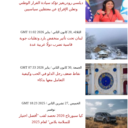
ديلسي رودريغيز تؤكد سيادة القرار الوطني
وتعلن الإفراج عن معتقلين سياسيين
GMT 11:02 2026 الثلاثاء ,20 كانون الثاني / يناير
لبنان تحت تأثير منخفض بارد وتقلبات جوية
قاسية تضرب دولًا عربية عدة
GMT 07:33 2026 الجمعة ,30 كانون الثاني / يناير
نقاط ضعف رجل الدلو في الحب وكيفية
التعامل معها بذكاء
GMT 18:23 2025 الخميس ,27 تشرين الثاني /
نوفمبر
كيا سبورتاج 2026 تحصد لقب "أفضل اختيار
للسلامة بلاس" لعام 2025