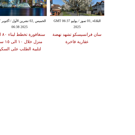
الجمعة ,12 حزيران / يونيو GMT 21:21
20
الثلاثاء ,01 تموز / يوليو GMT 06:37
الخم
أن موقفه من
06:38 2025
2025
ت التوفيق بين
سان فرانسيسكو تشهد نهضة
سنغافور
ك والمستأجر
عقارية فاخرة
منزل خلال ١٠ ا
لتلبية الطلب على السك