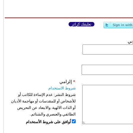
تعليقك كزائر
وني
*
إلزامي
شروط الاستخدام
شروط النشر:
عدم الإساءة للكاتب أو
للأشخاص أو للمقدسات أو مهاجمة الأديان
أو الذات الالهية. والابتعاد عن التحريض
الطائفي والعنصري والشتائم.
اُوافق على شروط الأستخدام