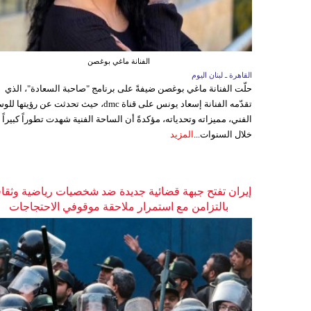
الفنانة ماغي بوغصن
القاهرة ـ لبنان اليوم
حلّت الفنانة ماغي بوغصن ضيفةً على برنامج "صاحبة السعادة"، الذي
تقدّمه الفنانة إسعاد يونس على قناة dmc، حيث تحدثت عن رؤيتها
الفني، مميزاته وتحدياته، مؤكدةً أن الساحة الفنية شهدت تطوراً كبيراً
خلال السنوات...
المزيد
إيران تفتح جبهة قضائية جديدة ضد شخصيات رياضية وثقاف
بالتزامن مع استمرار ملاحقة موقوفي الاحتجاجات