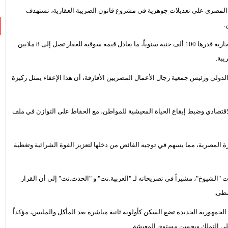
لمصري على تعديلات جوهرية في مشروع قانون الضريبة العقارية، تستهدف
.
ورفع المجلس حد الإعفاء الضريبي للوحدات السكنية إلى صافي قيمة إيجارية قدرها 100 ألف جنيه سنوياً، ما يعادل قيمة سوقية للعقار تصل إلى 8 ملايين
يبة.
ولي ورئيس جمعية رجال الأعمال المصريين الأفارقة، أن هذا الإعفاء يمثل ركيزة
اقتصادي وضبط إيقاع الحياة المعيشية للمواطن، مع الحفاظ على التوازن في ملف
 المصرية، مما يسهم في توجيه الفائض من دخلها لتعزيز القوة الشرائية وتغطية
"الشيوخ"، مشيراً في تصريحاته لـ "العربية.نت" و "الحدث.نت" إلى أن القرار
سطى.
يومي أن السكن حق إنساني وقانوني أقره دستور 2014، وأن الجمهورية الجديدة تضع السكن كأولوية ثانية مباشرة بعد المأكل والملبس، مؤكداً
 على التملك ويحسن مستوى المعيشة.