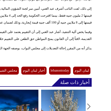
إلى ذلك، لفت النائب أشرف عبد الغني، أمين سر لجنة الشؤون المالية وا
قيمتها 2 ملي
قيمتها إلى 8 ملايين جنيه أو 100 ألف جنيه قيمة إيجارية، وذلك لضمان عدم إخضاع المسكن الخاص للضريبة وحماية الممتلكات الشخصية للمواطنين.
وفيما يخص آلية التنفيذ، أشار عبد الغني إلى أن التقييم يعتمد على القي
القديمة، لافتاً إلى أن القانون يمنح المواطن حق الطعن على التقييم خلال 60 يوماً من تاريخ إعلانه لضمان الشفافية والعد
يذكر أنه من المقرر إحالة التعديلات إلى مجلس النواب، بوصفه الجهة المخت
لبنان اليوم
lebanontoday
أخبار لبنان اليوم
مجلس الشيو
أخبار ذات صلة