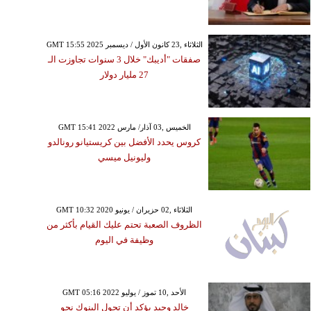
GMT 15:55 2025 الثلاثاء ,23 كانون الأول / ديسمبر
صفقات "أديبك" خلال 3 سنوات تجاوزت الـ
27 مليار دولار
GMT 15:41 2022 الخميس ,03 آذار/ مارس
كروس يحدد الأفضل بين كريستيانو رونالدو
وليونيل ميسي
GMT 10:32 2020 الثلاثاء ,02 حزيران / يونيو
الظروف الصعبة تحتم عليك القيام بأكثر من
وظيفة في اليوم
GMT 05:16 2022 الأحد ,10 تموز / يوليو
خالد وحيد يؤكد أن تحول البنوك نحو