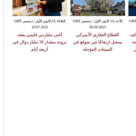
يس ,02 تشرين الأول / أكتوبر GMT
الأحد ,14 كانون الأول / ديسمبر GMT
الثلاثاء ,23 كانون الأول / ديسمبر GMT
19:07 2025
06:39 2025
ة تخطط لبناء ٨٠ الف
القطاع العقاري الأميركي
أغنى ملياردير فلبيني يفقد
لى ١٥ سنة
يسجل ارتفاعًا غير متوقع في
ثروته بمقدار 18 مليار دولار في
ن
المبيعات المؤجلة
أربعة أيام