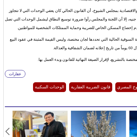
لاقتصادية بمجلس الشيوخ، أن القانون الحالي كان يعفي الوحدات التي لا تتجاوز
ون جنيه فقط، بينما اقترحت الحكومة رفع الحد إلى 4 ملايين جنيه، إلا أن اللجنة والمجلس رأوا ضرورة توسيع النطاق ليشمل الوحدات التي تصل
مة السوقية الحالية التي تحددها لجان مختصة، وليس القيمة المثبتة في عقود البيع
الة.
صة بالتشريع، لإقرار الصيغة النهائية للقانون وبدء العمل بها.
عقارات
خ المصري
قانون الضريبة العقارية
الوحدات السكنية