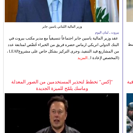
وزير المالية اللبناني ياسين جابر
بيروت ـ لبنان اليوم
عقد وزير المالية ياسين جابر اجتماعاً تنسيقياً مع مدير مكتب بيروت في
 للوسط
البنك الدولي انريكي ارماس حضره فريق من الخبراء خُصِّص لمتابعة عدد
من المشاريع قيد التنفيذ، وجرى التركيز بشكل خاص على مشروعLEAP ،
(المخصص لإعادة ا...
المزيد
ية
"إكس" تخطط لتحذير المستخدمين من الصور المعدلة
وماسك يلمّح للميزة الجديدة