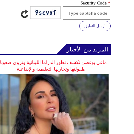
Security Code
*
أرسل التعليق
المزيد من الأخبار
ماغي بوغصن تكشف تطور الدراما اللبنانية وتروي صعوب
طفولتها وتجاربها التعليمية والإبداعية