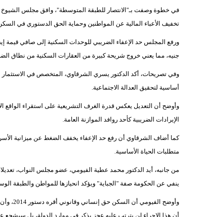
في خطوة وصفت بـ"الانتصار للطبقة المتوسطة"، وافق مجلس الشيوخ ا
تخفيف الأعباء المالية عن المواطنين وحماية الحق الدستوري في السكن
جنيه، مما يعني خروج شريحة كبيرة من العقارات السكنية من نطاق الضر
وفي تصريحات، أكد الدكتور يسري الشرقاوي، المتخصص في الاستثمار الد
أساسية لتحقيق العدالة الاجتماعية.
وأوضح أن التعديل يعكس قدرة الغرف التشريعية على استقراء الواقع ال
الإيرادات الضريبية كأحد روافد الموازنة العامة.
كما أضاف الشرقاوي أن رفع حد الإعفاء يخفف الضغط عن ميزانية الأسرة
متطلبات الحياة الأساسية.
من جانبه، أيد الدكتور محمد عطية الفيومي، عضو مجلس النواب، تعديلات 
ينفي عن الحكومة صفة "الجباية" ويؤكد انحيازها للمواطن والطبقة الو
وأوضح الف
أن هذا الإجراء لن يترتب عليه عجز يذكر في موارد الدولة، بل سيشجع