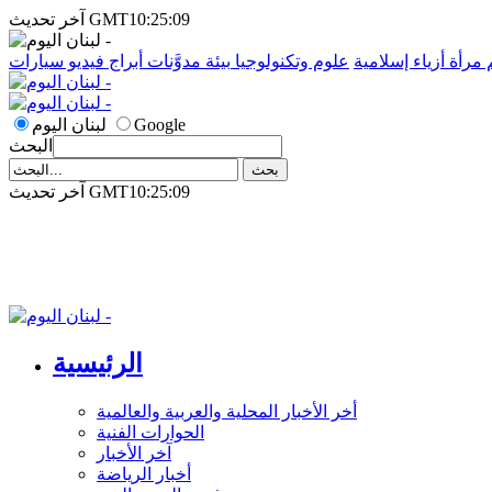
آخر تحديث GMT10:25:09
م
مرأة
أزياء إسلامية
علوم وتكنولوجيا
بيئة
مدوَّنات
أبراج
فيديو
سيارات
Google
لبنان اليوم
البحث
آخر تحديث GMT10:25:09
الرئيسية
أخر الأخبار المحلية والعربية والعالمية
الحوارات الفنية
آخر الأخبار
أخبار الرياضة