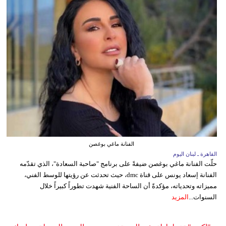
الفنانة ماغي بوغصن
القاهرة ـ لبنان اليوم
حلّت الفنانة ماغي بوغصن ضيفةً على برنامج "صاحبة السعادة"، الذي تقدّمه
الفنانة إسعاد يونس على قناة dmc، حيث تحدثت عن رؤيتها للوسط الفني،
مميزاته وتحدياته، مؤكدةً أن الساحة الفنية شهدت تطوراً كبيراً خلال
السنوات...
المزيد