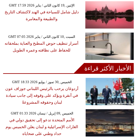
GMT 17:59 2026 الإثنين ,19 كانون الثاني / يناير
دليل شامل للسياحة في الهند لاكتشاف التاريخ
والطبيعة والمغامرة
GMT 07:05 2026 السبت ,10 كانون الثاني / يناير
أسرار تنظيف حوض المطبخ والعناية بملحقاته
للحفاظ على نظافته وعمره الطويل
الأخبار الأكثر قراءة
GMT 18:33 2026 الخميس ,30 تموز / يوليو
أردوغان يرحب بالرئيس اللبناني جوزاف عون
في أنقرة ويؤكد على وقوفه إلى جانب سيادة
لبنان وحقوقه المشروعةً
GMT 01:33 2026 الخميس ,09 إبريل / نيسان
الأمم المتحدة تدعو إلى تحقيق دولي في
الغارات الإسرائيلية و لبنان يعلن الخميس يوم
حداد وطني على ضحاياه