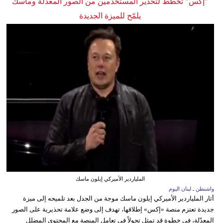
"إكس" تخطط لتحذير المستخدمين من الصور المعدلة وماسك
يلمّح للميزة الجديدة
الملياردير الأميركي إيلون ماسك
واشنطن ـ لبنان اليوم
أثار الملياردير الأميركي إيلون ماسك موجة من الجدل بعد تلميحه إلى ميزة
جديدة تعتزم منصة «إكس» إطلاقها، تهدف إلى وضع علامة تحذيرية على الصور
المعدّلة، في خطوة قد تمثل تحولاً في تعامل المنصة مع المحتوى المضلل