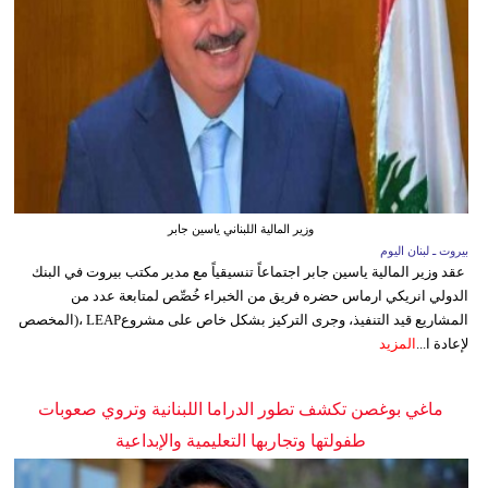
وزير المالية اللبناني ياسين جابر
بيروت ـ لبنان اليوم
عقد وزير المالية ياسين جابر اجتماعاً تنسيقياً مع مدير مكتب بيروت في البنك
الدولي انريكي ارماس حضره فريق من الخبراء خُصِّص لمتابعة عدد من
المشاريع قيد التنفيذ، وجرى التركيز بشكل خاص على مشروعLEAP ،(المخصص
لإعادة ا...
المزيد
ماغي بوغصن تكشف تطور الدراما اللبنانية وتروي صعوبات
طفولتها وتجاربها التعليمية والإبداعية