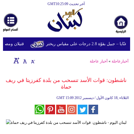
آخر تحديث GMT10:25:09
الرئيسية
أخبارعاجلة
رياضة
قوّة 2.8 درجات على مقياس ريختر
قتيلان ومصابون جراء 14 غارة إسرائيلية على شرق
ثقافة
إقتصاد
أخبارعاجلة
»
أخبار عاجلة
فن
ناشطون: قوات الأسد تنسحب من بلدة كفرزيتا في ريف
وموسيقى
حماة
أزياء
15:09 2012 الثلاثاء ,18 كانون الأول / ديسمبر
GMT
صحة
وتغذية
سياحة