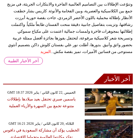
وتنوّعت الإطلالات بين التصاميم العالمية الفاخرة والابتكارات الجريئة، في مزيج
جمع بين الكلاسيكية والعصرية، وبين الفخامة والأنوثة. كاريس بشار خطفت
الأنظار بإطلالة مخملية باللون الأخضر الزمردي، جاءت بقصة حورية أبرزت
رشاقتها، وتزينت بتفاصيل جانبية دقيقة منحت الفستان طابعاً ملكياً. واكتملت
إطلالتها بمجوهرات فاخرة ولمسات جمالية اعتمدت على مكياج سموكي
وتسريحة شعر كلاسيكية مرفوعة، لتحتفل بفوزها بجائزة أفضل ممثلة عربية
بحضور واثق وأنيق. بدورها، أطلت نور علي بفستان كلوش داكن بتصميم أنثوي
مستوحى من فساتين الأميرات، تميز بقصة مكش...
المزيد
آخر الأخبار الطبية
آخر الأخبار
GMT 18:37 2026 الخميس ,22 كانون الثاني / يناير
ياسمين صبري تحتفل بعيد ميلادها بإطلالات
متنوعة تجمع بين السهرة والأزياء العملية
GMT 16:21 2026 الثلاثاء ,20 كانون الثاني / يناير
الخطيب يؤكد أن مشاركة السعودية في دافوس
تؤكد مكانتها العالمية وتحولها الاقتصادي