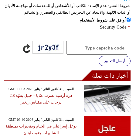
شروط النشر:
عدم الإساءة للكاتب أو للأشخاص أو للمقدسات أو مهاجمة الأديان
أو الذات الالهية. والابتعاد عن التحريض الطائفي والعنصري والشتائم.
اُوافق على شروط الأستخدام
Security Code
*
أرسل التعليق
أخبار ذات صلة
GMT 10:03 2026 السبت ,31 كانون الثاني / يناير
هزة أرضية تضرب عنّايا – جبيل بقوّة 2.8
درجات على مقياس ريختر
GMT 09:40 2026 السبت ,31 كانون الثاني / يناير
توغل إسرائيلي في الخيام وتفجيرات بمنطقة
الشاليهات جنوب لبنان