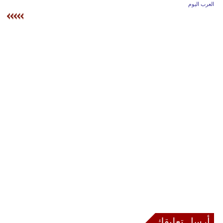
وسفر
العرب اليوم
ديكور
أخبار
إعلام
تعليم
مرأة
أزياء
إسلامية
علوم
وتكنولوجيا
بيئة
أرسل تعليقك