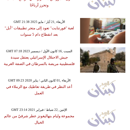
وتحرز أرباحًا
GMT 21:38 2025 الأربعاء ,21 أيار / مايو
لعبة "فورتنايت" تعود إلى متجر تطبيقات "أبل"
بعد انقطاع دام 5 سنوات
GMT 07:18 2023 السبت ,16 كانون الأول / ديسمبر
جيش الاحتلال الإسرائيلي يعتقل سيدة
فلسطينية مريضة بالسرطان في الضفة الغربية
GMT 09:23 2020 الأربعاء ,01 كانون الثاني / يناير
أعد النظر في طريقة تعاطيك مع الزملاء في
العمل
GMT 23:14 2021 الإثنين ,22 شباط / فبراير
مجموعة وليام بنهاليغونز عطر شرقيّ من عالم
الخيال