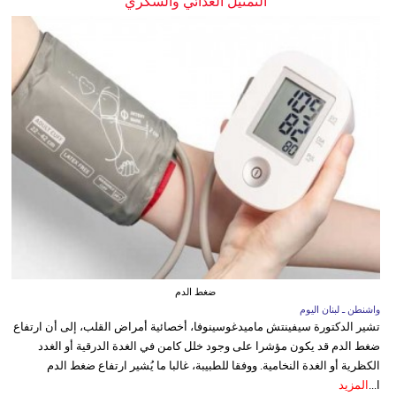
التمثيل الغذائي والسكري
ضغط الدم
واشنطن ـ لبنان اليوم
تشير الدكتورة سيفينتش ماميدغوسينوفا، أخصائية أمراض القلب، إلى أن ارتفاع
ضغط الدم قد يكون مؤشرا على وجود خلل كامن في الغدة الدرقية أو الغدد
الكظرية أو الغدة النخامية. ووفقا للطبيبة، غالبا ما يُشير ارتفاع ضغط الدم
ا...
المزيد