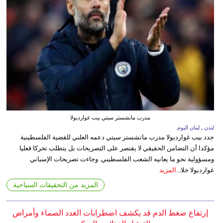
مدرب مانشستر سيتي بيب غوارديولا
لندن ـ لبنان اليوم
جدد بيب غوارديولا مدرب مانشستر سيتي دعمه العلني للقضية الفلسطينية
مؤكدا أن التضامن الحقيقي لا يقتصر على التصريحات بل يتطلب تحركا فعليا
ومسؤولية نحو ما يعانيه الشعب الفلسطيني. وجاءت تصريحات الإسباني
غوارديولا خلا...
المزيد
المزيد من التحقيقات السياحية
إرتفاع ضغط الدم قد يكشف اضطرابات الغدد الصماء وأمراض