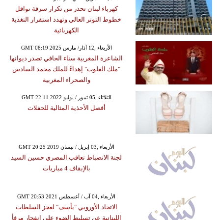
كهرباء لبنان تحذر من تكرار سرقة نواقل
خطوط التوتر العالي وتهدد استقرار التغذية
الكهربائية
GMT 08:19 2025 الأربعاء ,12 آذار/ مارس
الشاعرة المغربية سناء الحافي تصدر ديوانها
"ملك القلوب" إهداءً للملك محمد السادس
والصحراء المغربية
GMT 22:11 2022 الثلاثاء ,05 تموز / يوليو
أفضل الأحذية المثالية للحفلات
GMT 20:25 2019 الأربعاء ,03 إبريل / نيسان
لجنة الانضباط تعاقب المصري حسين السيد
بالإيقاف 4 مباريات
GMT 20:53 2021 الأربعاء ,04 آب / أغسطس
الاتحاد الأوروبي "يأسف" لعجز السلطات
اللبنانية عن تسليط الضوء على انفجار مرفأ