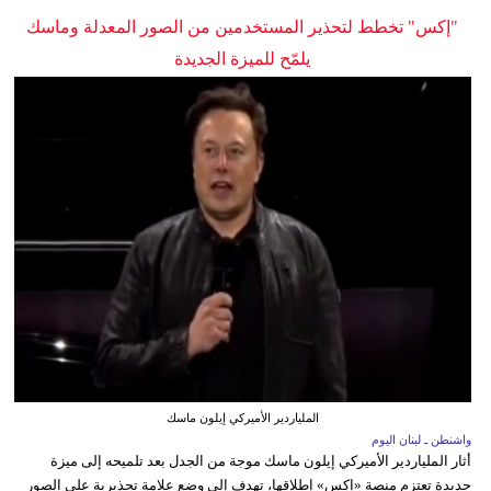
"إكس" تخطط لتحذير المستخدمين من الصور المعدلة وماسك
يلمّح للميزة الجديدة
الملياردير الأميركي إيلون ماسك
واشنطن ـ لبنان اليوم
أثار الملياردير الأميركي إيلون ماسك موجة من الجدل بعد تلميحه إلى ميزة
جديدة تعتزم منصة «إكس» إطلاقها، تهدف إلى وضع علامة تحذيرية على الصور