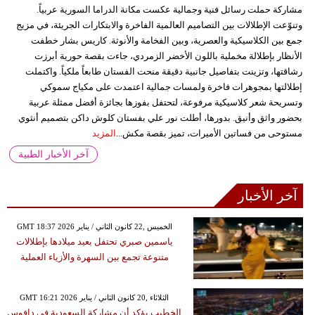
مشاركة حملت رسائل فنية وجمالية عكست مكانة الدراما السورية عربياً.
وتنوّعت الإطلالات بين التصاميم العالمية الفاخرة والابتكارات الجريئة، في مزيج
جمع بين الكلاسيكية والعصرية، وبين الفخامة والأنوثة. كاريس بشار خطفت
الأنظار بإطلالة مخملية باللون الأخضر الزمردي، جاءت بقصة حورية أبرزت
رشاقتها، وتزينت بتفاصيل جانبية دقيقة منحت الفستان طابعاً ملكياً. واكتملت
إطلالتها بمجوهرات فاخرة ولمسات جمالية اعتمدت على مكياج سموكي
وتسريحة شعر كلاسيكية مرفوعة، لتحتفل بفوزها بجائزة أفضل ممثلة عربية
بحضور واثق وأنيق. بدورها، أطلت نور علي بفستان كلوش داكن بتصميم أنثوي
مستوحى من فساتين الأميرات، تميز بقصة مكش...
المزيد
آخر الأخبار الطبية
آخر الأخبار
GMT 18:37 2026 الخميس ,22 كانون الثاني / يناير
ياسمين صبري تحتفل بعيد ميلادها بإطلالات
متنوعة تجمع بين السهرة والأزياء العملية
GMT 16:21 2026 الثلاثاء ,20 كانون الثاني / يناير
الخطيب يؤكد أن مشاركة السعودية في دافوس