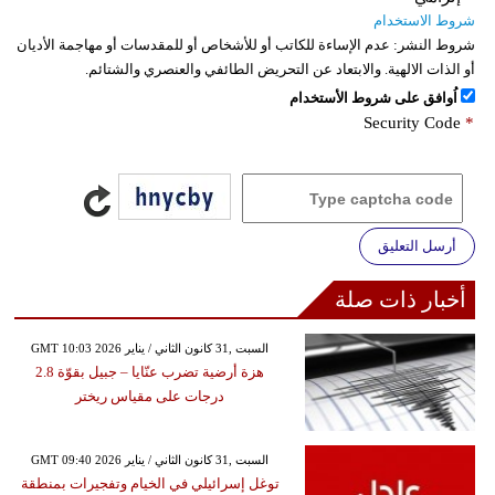
شروط الاستخدام
شروط النشر:
عدم الإساءة للكاتب أو للأشخاص أو للمقدسات أو مهاجمة الأديان
أو الذات الالهية. والابتعاد عن التحريض الطائفي والعنصري والشتائم.
اُوافق على شروط الأستخدام
Security Code
*
أرسل التعليق
أخبار ذات صلة
GMT 10:03 2026 السبت ,31 كانون الثاني / يناير
هزة أرضية تضرب عنّايا – جبيل بقوّة 2.8
درجات على مقياس ريختر
GMT 09:40 2026 السبت ,31 كانون الثاني / يناير
توغل إسرائيلي في الخيام وتفجيرات بمنطقة