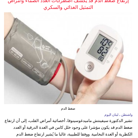
إرتفاع ضغط الدم قد يكشف اضطرابات الغدد الصماء وأمراض
التمثيل الغذائي والسكري
ضغط الدم
واشنطن ـ لبنان اليوم
تشير الدكتورة سيفينتش ماميدغوسينوفا، أخصائية أمراض القلب، إلى أن ارتفاع
ضغط الدم قد يكون مؤشرا على وجود خلل كامن في الغدة الدرقية أو الغدد
الكظرية أو الغدة النخامية. ووفقا للطبيبة، غالبا ما يُشير ارتفاع ضغط الدم