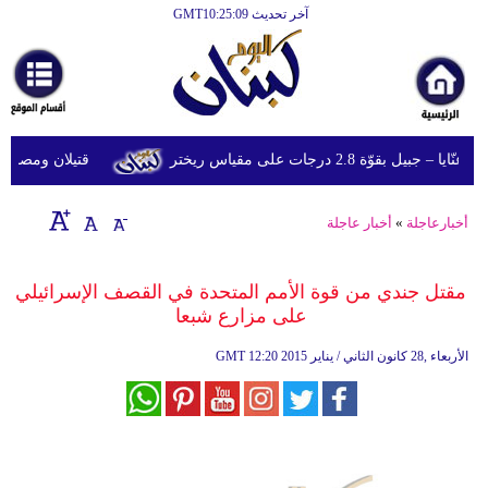
آخر تحديث GMT10:25:09
الرئيسية
أخبارعاجلة
رياضة
وّة 2.8 درجات على مقياس ريختر
قتيلان ومصابون جراء 14 غارة إسرائيلية على شرق و
ثقافة
إقتصاد
أخبارعاجلة
»
أخبار عاجلة
فن
مقتل جندي من قوة الأمم المتحدة في القصف الإسرائيلي
وموسيقى
على مزارع شبعا
أزياء
12:20 2015 الأربعاء ,28 كانون الثاني / يناير
GMT
صحة
وتغذية
سياحة