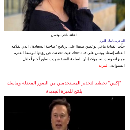
الفنانة ماغي بوغصن
القاهرة ـ لبنان اليوم
حلّت الفنانة ماغي بوغصن ضيفةً على برنامج "صاحبة السعادة"، الذي تقدّمه
الفنانة إسعاد يونس على قناة dmc، حيث تحدثت عن رؤيتها للوسط الفني،
مميزاته وتحدياته، مؤكدةً أن الساحة الفنية شهدت تطوراً كبيراً خلال
السنوات...
المزيد
"إكس" تخطط لتحذير المستخدمين من الصور المعدلة وماسك
يلمّح للميزة الجديدة