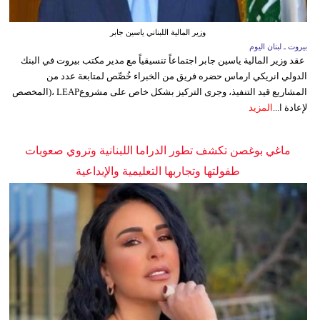
وزير المالية اللبناني ياسين جابر
بيروت ـ لبنان اليوم
عقد وزير المالية ياسين جابر اجتماعاً تنسيقياً مع مدير مكتب بيروت في البنك
الدولي انريكي ارماس حضره فريق من الخبراء خُصِّص لمتابعة عدد من
المشاريع قيد التنفيذ، وجرى التركيز بشكل خاص على مشروعLEAP ،(المخصص
لإعادة ا...
المزيد
ماغي بوغصن تكشف تطور الدراما اللبنانية وتروي صعوبات
طفولتها وتجاربها التعليمية والإبداعية