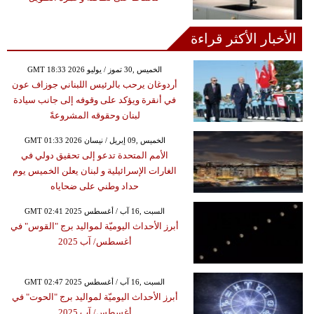
الأخبار الأكثر قراءة
GMT 18:33 2026 الخميس ,30 تموز / يوليو
أردوغان يرحب بالرئيس اللبناني جوزاف عون
في أنقرة ويؤكد على وقوفه إلى جانب سيادة
لبنان وحقوقه المشروعةً
GMT 01:33 2026 الخميس ,09 إبريل / نيسان
الأمم المتحدة تدعو إلى تحقيق دولي في
الغارات الإسرائيلية و لبنان يعلن الخميس يوم
حداد وطني على ضحاياه
GMT 02:41 2025 السبت ,16 آب / أغسطس
أبرز الأحداث اليوميّة لمواليد برج "القوس" في
أغسطس/ آب 2025
GMT 02:47 2025 السبت ,16 آب / أغسطس
أبرز الأحداث اليوميّة لمواليد برج "الحوت" في
أغسطس/ آب 2025