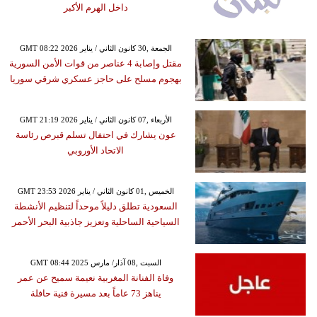
داخل الهرم الأكبر
GMT 08:22 2026 الجمعة ,30 كانون الثاني / يناير
مقتل وإصابة 4 عناصر من قوات الأمن السورية
بهجوم مسلح على حاجز عسكري شرقي سوريا
GMT 21:19 2026 الأربعاء ,07 كانون الثاني / يناير
عون يشارك في احتفال تسلم قبرص رئاسة
الاتحاد الأوروبي
GMT 23:53 2026 الخميس ,01 كانون الثاني / يناير
السعودية تطلق دليلاً موحداً لتنظيم الأنشطة
السياحية الساحلية وتعزيز جاذبية البحر الأحمر
GMT 08:44 2025 السبت ,08 آذار/ مارس
وفاة الفنانة المغربية نعيمة سميح عن عمر
يناهز 73 عاماً بعد مسيرة فنية حافلة