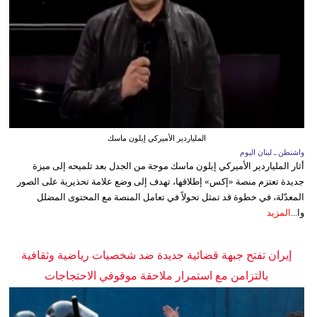
الملياردير الأميركي إيلون ماسك
واشنطن ـ لبنان اليوم
أثار الملياردير الأميركي إيلون ماسك موجة من الجدل بعد تلميحه إلى ميزة
جديدة تعتزم منصة «إكس» إطلاقها، تهدف إلى وضع علامة تحذيرية على الصور
المعدّلة، في خطوة قد تمثل تحولاً في تعامل المنصة مع المحتوى المضلل
وا...
المزيد
إيران تفتح جبهة قضائية جديدة ضد شخصيات رياضية وثقافية
بالتزامن مع استمرار ملاحقة موقوفي الاحتجاجات