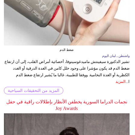
ضغط الدم
واشنطن ـ لبنان اليوم
تشير الدكتورة سيفينتش ماميدغوسينوفا، أخصائية أمراض القلب، إلى أن ارتفاع
ضغط الدم قد يكون مؤشرا على وجود خلل كامن في الغدة الدرقية أو الغدد
الكظرية أو الغدة النخامية. ووفقا للطبيبة، غالبا ما يُشير ارتفاع ضغط الدم
ا...
المزيد
المزيد من التحقيقات السياحية
نجمات الدراما السورية يخطفن الأنظار بإطلالات راقية في حفل
Joy Awards