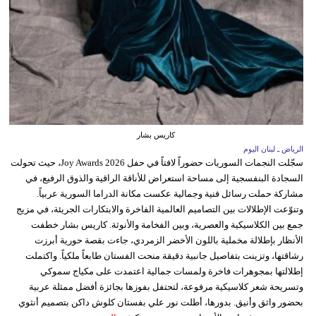
كاريس بشار
الرياض ـ لبنان اليوم
سجّلت النجمات السوريات حضوراً لافتاً في حفل Joy Awards 2026، حيث تحولت
السجادة البنفسجية إلى مساحة استعراض للأناقة الراقية والذوق الرفيع، في
مشاركة حملت رسائل فنية وجمالية عكست مكانة الدراما السورية عربياً.
وتنوّعت الإطلالات بين التصاميم العالمية الفاخرة والابتكارات الجريئة، في مزيج
جمع بين الكلاسيكية والعصرية، وبين الفخامة والأنوثة. كاريس بشار خطفت
الأنظار بإطلالة مخملية باللون الأخضر الزمردي، جاءت بقصة حورية أبرزت
رشاقتها، وتزينت بتفاصيل جانبية دقيقة منحت الفستان طابعاً ملكياً. واكتملت
إطلالتها بمجوهرات فاخرة ولمسات جمالية اعتمدت على مكياج سموكي
وتسريحة شعر كلاسيكية مرفوعة، لتحتفل بفوزها بجائزة أفضل ممثلة عربية
بحضور واثق وأنيق. بدورها، أطلت نور علي بفستان كلوش داكن بتصميم أنثوي