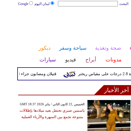
البحث
لبنان اليوم
Google
صحة وتغذية
سياحة وسفر
ديكور
مدونات
أبراج
فيديو
سيارات
قتيلان ومصابون جراء 14 غارة إسرائيلية على شرق وجنوب لبنان
آخر الأخبار
GMT 18:37 2026 الخميس ,22 كانون الثاني / يناير
ياسمين صبري تحتفل بعيد ميلادها بإطلالات
متنوعة تجمع بين السهرة والأزياء العملية