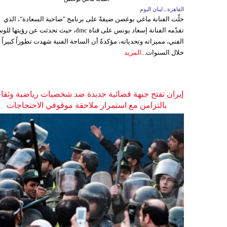
القاهرة ـ لبنان اليوم
حلّت الفنانة ماغي بوغصن ضيفةً على برنامج "صاحبة السعادة"، الذي
تقدّمه الفنانة إسعاد يونس على قناة dmc، حيث تحدثت عن رؤيتها
الفني، مميزاته وتحدياته، مؤكدةً أن الساحة الفنية شهدت تطوراً كبيراً
خلال السنوات...
المزيد
إيران تفتح جبهة قضائية جديدة ضد شخصيات رياضية وثقاف
بالتزامن مع استمرار ملاحقة موقوفي الاحتجاجات