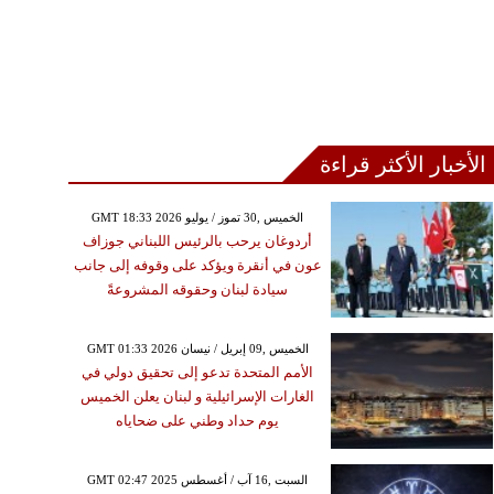
الأخبار الأكثر قراءة
GMT 18:33 2026 الخميس ,30 تموز / يوليو
أردوغان يرحب بالرئيس اللبناني جوزاف
عون في أنقرة ويؤكد على وقوفه إلى جانب
سيادة لبنان وحقوقه المشروعةً
GMT 01:33 2026 الخميس ,09 إبريل / نيسان
الأمم المتحدة تدعو إلى تحقيق دولي في
الغارات الإسرائيلية و لبنان يعلن الخميس
يوم حداد وطني على ضحاياه
GMT 02:47 2025 السبت ,16 آب / أغسطس