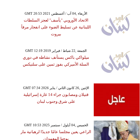
GMT 20:53 2021 الأربعاء ,04 آب / أغسطس
الاتحاد الأوروبي "يأسف" لعجز السلطات
اللبنانية عن تسليط الضوء على انفجار مرفأ
بيروت
GMT 12:19 2019 الجمعة ,22 شباط / فبراير
ميلواكي باكس يستأنف نشاطه في دوري
السلة الأميركي بفوز ثمين على سلتيكس
GMT 07:34 2026 الإثنين ,26 كانون الثاني / يناير
قتيلان ومصابون جراء 14 غارة إسرائيلية
على شرق وجنوب لبنان
GMT 10:53 2025 الخميس ,04 أيلول / سبتمبر
الراعي يعين مجلسا عامًا جديدًا لرهبانية مار
يوحنا المعمدان