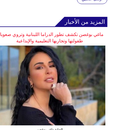
المزيد من الأخبار
ماغي بوغصن تكشف تطور الدراما اللبنانية وتروي صعوب
طفولتها وتجاربها التعليمية والإبداعية
الفنانة ماغي بوغصن