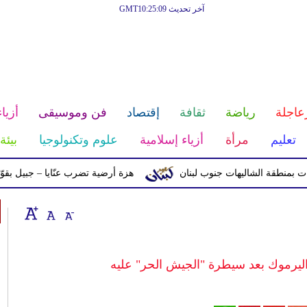
آخر تحديث GMT10:25:09
عاجلة
رياضة
ثقافة
إقتصاد
فن وموسيقى
أزياء
تعليم
مرأة
أزياء إسلامية
علوم وتكنولوجيا
بيئة
ة الشاليهات جنوب لبنان
هزة أرضية تضرب عنّايا – جبيل بقوّة 2.8 درجات على مقياس ريختر
يرموك بعد سيطرة "الجيش الحر" عليه