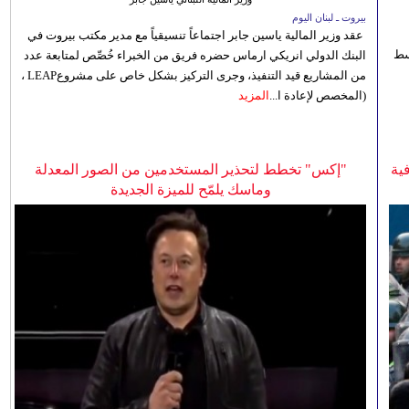
بيروت ـ لبنان اليوم
عقد وزير المالية ياسين جابر اجتماعاً تنسيقياً مع مدير مكتب بيروت في
 للوسط
البنك الدولي انريكي ارماس حضره فريق من الخبراء خُصِّص لمتابعة عدد
من المشاريع قيد التنفيذ، وجرى التركيز بشكل خاص على مشروعLEAP ،
(المخصص لإعادة ا...
المزيد
ية
"إكس" تخطط لتحذير المستخدمين من الصور المعدلة
وماسك يلمّح للميزة الجديدة