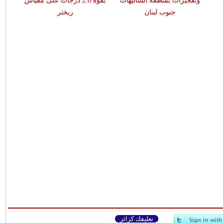
وتفجيرات بمنطقة الشاليهات
بقوّة 2.8 درجات على مقياس
جنوب لبنان
ريختر
تعليقك كزائر