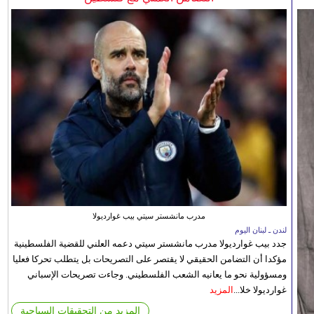
مدرب مانشستر سيتي بيب غوارديولا
لندن ـ لبنان اليوم
جدد بيب غوارديولا مدرب مانشستر سيتي دعمه العلني للقضية الفلسطينية
مؤكدا أن التضامن الحقيقي لا يقتصر على التصريحات بل يتطلب تحركا فعليا
ومسؤولية نحو ما يعانيه الشعب الفلسطيني. وجاءت تصريحات الإسباني
غوارديولا خلا...
المزيد
المزيد من التحقيقات السياحية