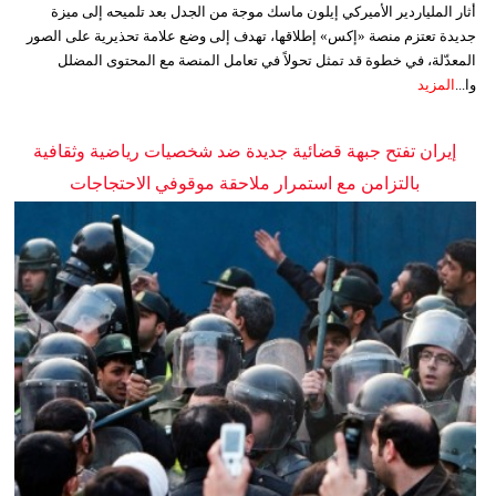
أثار الملياردير الأميركي إيلون ماسك موجة من الجدل بعد تلميحه إلى ميزة
جديدة تعتزم منصة «إكس» إطلاقها، تهدف إلى وضع علامة تحذيرية على الصور
المعدّلة، في خطوة قد تمثل تحولاً في تعامل المنصة مع المحتوى المضلل
وا...
المزيد
إيران تفتح جبهة قضائية جديدة ضد شخصيات رياضية وثقافية
بالتزامن مع استمرار ملاحقة موقوفي الاحتجاجات