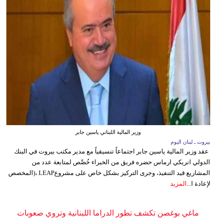
وزير المالية اللبناني ياسين جابر
بيروت ـ لبنان اليوم
عقد وزير المالية ياسين جابر اجتماعاً تنسيقياً مع مدير مكتب بيروت في البنك
الدولي انريكي ارماس حضره فريق من الخبراء خُصِّص لمتابعة عدد من
المشاريع قيد التنفيذ، وجرى التركيز بشكل خاص على مشروعLEAP ،(المخصص
لإعادة ا...
المزيد
ماغي بوغصن تكشف تطور الدراما اللبنانية وتروي صعوبات