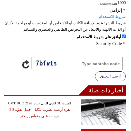
: Characters Left
*
إلزامي
شروط الاستخدام
شروط النشر:
عدم الإساءة للكاتب أو للأشخاص أو للمقدسات أو مهاجمة الأديان
أو الذات الالهية. والابتعاد عن التحريض الطائفي والعنصري والشتائم.
اُوافق على شروط الأستخدام
Security Code
*
أرسل التعليق
أخبار ذات صلة
GMT 10:03 2026 السبت ,31 كانون الثاني / يناير
هزة أرضية تضرب عنّايا – جبيل بقوّة 2.8
درجات على مقياس ريختر