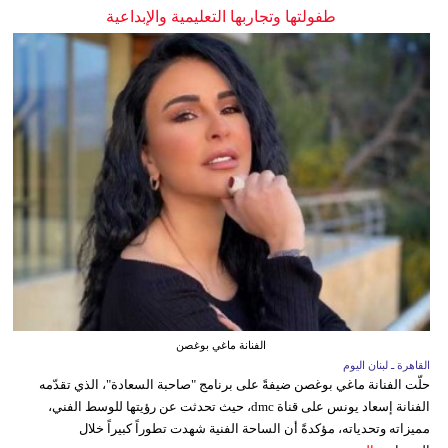
طفولتها وتجاربها التعليمية والإبداعية
الفنانة ماغي بوغصن
القاهرة ـ لبنان اليوم
حلّت الفنانة ماغي بوغصن ضيفةً على برنامج "صاحبة السعادة"، الذي تقدّمه
الفنانة إسعاد يونس على قناة dmc، حيث تحدثت عن رؤيتها للوسط الفني،
مميزاته وتحدياته، مؤكدةً أن الساحة الفنية شهدت تطوراً كبيراً خلال