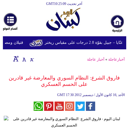
آخر تحديث GMT10:25:09
الرئيسية
أخبارعاجلة
رياضة
قوّة 2.8 درجات على مقياس ريختر
قتيلان ومصابون جراء 14 غارة إسرائيلية على شرق 
ثقافة
إقتصاد
أخبارعاجلة
»
أخبار عاجلة
فن
فاروق الشرع: النظام السوري والمعارضة غير قادرين
وموسيقى
على الحسم العسكري
أزياء
17:30 2012 الأحد ,16 كانون الأول / ديسمبر
GMT
صحة
وتغذية
سياحة