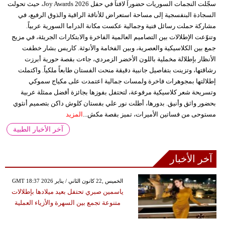
سجّلت النجمات السوريات حضوراً لافتاً في حفل Joy Awards 2026، حيث تحولت
السجادة البنفسجية إلى مساحة استعراض للأناقة الراقية والذوق الرفيع، في
مشاركة حملت رسائل فنية وجمالية عكست مكانة الدراما السورية عربياً.
وتنوّعت الإطلالات بين التصاميم العالمية الفاخرة والابتكارات الجريئة، في مزيج
جمع بين الكلاسيكية والعصرية، وبين الفخامة والأنوثة. كاريس بشار خطفت
الأنظار بإطلالة مخملية باللون الأخضر الزمردي، جاءت بقصة حورية أبرزت
رشاقتها، وتزينت بتفاصيل جانبية دقيقة منحت الفستان طابعاً ملكياً. واكتملت
إطلالتها بمجوهرات فاخرة ولمسات جمالية اعتمدت على مكياج سموكي
وتسريحة شعر كلاسيكية مرفوعة، لتحتفل بفوزها بجائزة أفضل ممثلة عربية
بحضور واثق وأنيق. بدورها، أطلت نور علي بفستان كلوش داكن بتصميم أنثوي
مستوحى من فساتين الأميرات، تميز بقصة مكش...
المزيد
آخر الأخبار الطبية
آخر الأخبار
GMT 18:37 2026 الخميس ,22 كانون الثاني / يناير
ياسمين صبري تحتفل بعيد ميلادها بإطلالات
متنوعة تجمع بين السهرة والأزياء العملية