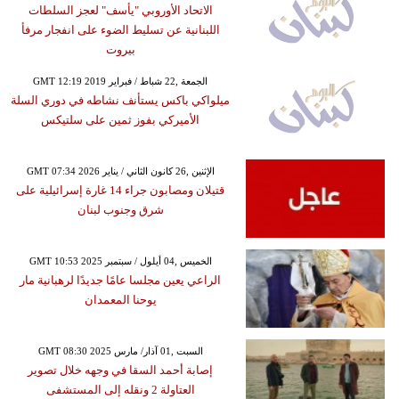
الاتحاد الأوروبي "يأسف" لعجز السلطات
اللبنانية عن تسليط الضوء على انفجار مرفأ
بيروت
GMT 12:19 2019 الجمعة ,22 شباط / فبراير
ميلواكي باكس يستأنف نشاطه في دوري السلة
الأميركي بفوز ثمين على سلتيكس
GMT 07:34 2026 الإثنين ,26 كانون الثاني / يناير
قتيلان ومصابون جراء 14 غارة إسرائيلية على
شرق وجنوب لبنان
GMT 10:53 2025 الخميس ,04 أيلول / سبتمبر
الراعي يعين مجلسا عامًا جديدًا لرهبانية مار
يوحنا المعمدان
GMT 08:30 2025 السبت ,01 آذار/ مارس
إصابة أحمد السقا في وجهه خلال تصوير
العتاولة 2 ونقله إلى المستشفى