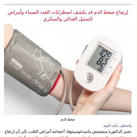
إرتفاع ضغط الدم قد يكشف اضطرابات الغدد الصماء وأمراض
التمثيل الغذائي والسكري
ضغط الدم
واشنطن ـ لبنان اليوم
تشير الدكتورة سيفينتش ماميدغوسينوفا، أخصائية أمراض القلب، إلى أن ارتفاع