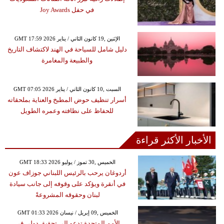
في حفل Joy Awards
GMT 17:59 2026 الإثنين ,19 كانون الثاني / يناير
دليل شامل للسياحة في الهند لاكتشاف التاريخ
والطبيعة والمغامرة
GMT 07:05 2026 السبت ,10 كانون الثاني / يناير
أسرار تنظيف حوض المطبخ والعناية بملحقاته
للحفاظ على نظافته وعمره الطويل
الأخبار الأكثر قراءة
GMT 18:33 2026 الخميس ,30 تموز / يوليو
أردوغان يرحب بالرئيس اللبناني جوزاف عون
في أنقرة ويؤكد على وقوفه إلى جانب سيادة
لبنان وحقوقه المشروعةً
GMT 01:33 2026 الخميس ,09 إبريل / نيسان
الأمم المتحدة تدعو إلى تحقيق دولي في