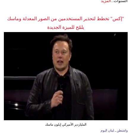
السنوات...
المزيد
"إكس" تخطط لتحذير المستخدمين من الصور المعدلة وماسك
يلمّح للميزة الجديدة
الملياردير الأميركي إيلون ماسك
واشنطن ـ لبنان اليوم