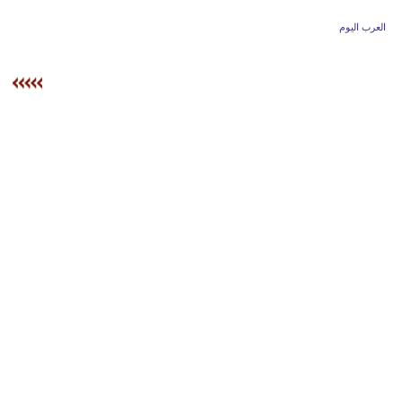
وسفر
العرب اليوم
ديكور
أخبار
إعلام
تعليم
مرأة
أزياء
إسلامية
علوم
وتكنولوجيا
بيئة