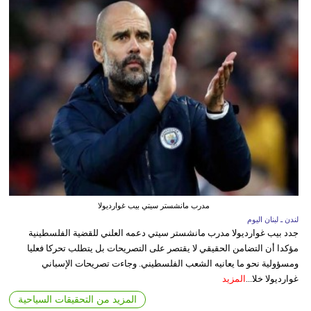
مدرب مانشستر سيتي بيب غوارديولا
لندن ـ لبنان اليوم
جدد بيب غوارديولا مدرب مانشستر سيتي دعمه العلني للقضية الفلسطينية
مؤكدا أن التضامن الحقيقي لا يقتصر على التصريحات بل يتطلب تحركا فعليا
ومسؤولية نحو ما يعانيه الشعب الفلسطيني. وجاءت تصريحات الإسباني
غوارديولا خلا...
المزيد
المزيد من التحقيقات السياحية