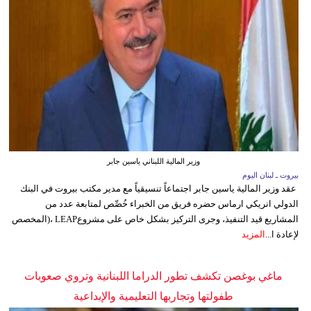
وزير المالية اللبناني ياسين جابر
بيروت ـ لبنان اليوم
عقد وزير المالية ياسين جابر اجتماعاً تنسيقياً مع مدير مكتب بيروت في البنك
الدولي انريكي ارماس حضره فريق من الخبراء خُصِّص لمتابعة عدد من
المشاريع قيد التنفيذ، وجرى التركيز بشكل خاص على مشروعLEAP ،(المخصص
لإعادة ا...
المزيد
ماغي بوغصن تكشف تطور الدراما اللبنانية وتروي صعوبات
طفولتها وتجاربها التعليمية والإبداعية