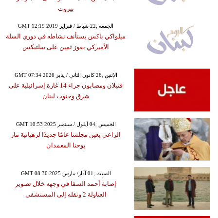
بيروت
GMT 12:19 2019 الجمعة ,22 شباط / فبراير
ميلواكي باكس يستأنف نشاطه في دوري السلة
الأميركي بفوز ثمين على سلتيكس
GMT 07:34 2026 الإثنين ,26 كانون الثاني / يناير
قتيلان ومصابون جراء 14 غارة إسرائيلية على
شرق وجنوب لبنان
GMT 10:53 2025 الخميس ,04 أيلول / سبتمبر
الراعي يعين مجلسا عامًا جديدًا لرهبانية مار
يوحنا المعمدان
GMT 08:30 2025 السبت ,01 آذار/ مارس
إصابة أحمد السقا في وجهه خلال تصوير
العتاولة 2 ونقله إلى المستشفى