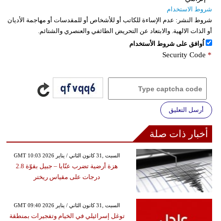
شروط الاستخدام
شروط النشر:
عدم الإساءة للكاتب أو للأشخاص أو للمقدسات أو مهاجمة الأديان
أو الذات الالهية. والابتعاد عن التحريض الطائفي والعنصري والشتائم.
اُوافق على شروط الأستخدام
Security Code
*
أرسل التعليق
أخبار ذات صلة
GMT 10:03 2026 السبت ,31 كانون الثاني / يناير
هزة أرضية تضرب عنّايا – جبيل بقوّة 2.8
درجات على مقياس ريختر
GMT 09:40 2026 السبت ,31 كانون الثاني / يناير
توغل إسرائيلي في الخيام وتفجيرات بمنطقة