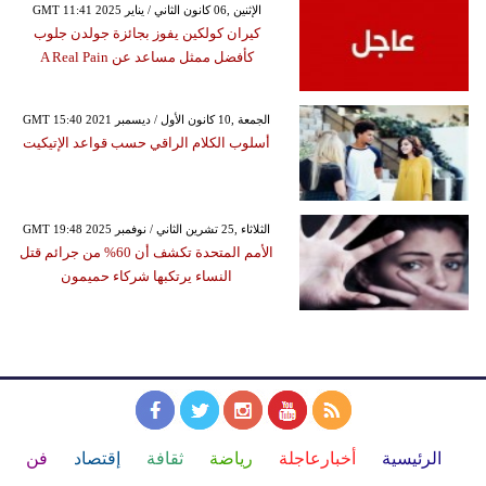
GMT 11:41 2025 الإثنين ,06 كانون الثاني / يناير
كيران كولكين يفوز بجائزة جولدن جلوب
كأفضل ممثل مساعد عن A Real Pain
GMT 15:40 2021 الجمعة ,10 كانون الأول / ديسمبر
أسلوب الكلام الراقي حسب قواعد الإتيكيت
GMT 19:48 2025 الثلاثاء ,25 تشرين الثاني / نوفمبر
الأمم المتحدة تكشف أن 60% من جرائم قتل
النساء يرتكبها شركاء حميمون
الرئيسية
أخبارعاجلة
رياضة
ثقافة
إقتصاد
فن