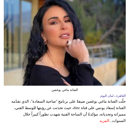
الفنانة ماغي بوغصن
القاهرة ـ لبنان اليوم
حلّت الفنانة ماغي بوغصن ضيفةً على برنامج "صاحبة السعادة"، الذي تقدّمه
الفنانة إسعاد يونس على قناة dmc، حيث تحدثت عن رؤيتها للوسط الفني،
مميزاته وتحدياته، مؤكدةً أن الساحة الفنية شهدت تطوراً كبيراً خلال
السنوات...
المزيد