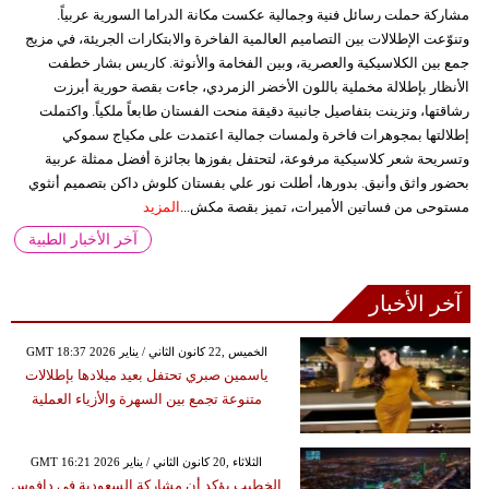
مشاركة حملت رسائل فنية وجمالية عكست مكانة الدراما السورية عربياً.
وتنوّعت الإطلالات بين التصاميم العالمية الفاخرة والابتكارات الجريئة، في مزيج
جمع بين الكلاسيكية والعصرية، وبين الفخامة والأنوثة. كاريس بشار خطفت
الأنظار بإطلالة مخملية باللون الأخضر الزمردي، جاءت بقصة حورية أبرزت
رشاقتها، وتزينت بتفاصيل جانبية دقيقة منحت الفستان طابعاً ملكياً. واكتملت
إطلالتها بمجوهرات فاخرة ولمسات جمالية اعتمدت على مكياج سموكي
وتسريحة شعر كلاسيكية مرفوعة، لتحتفل بفوزها بجائزة أفضل ممثلة عربية
بحضور واثق وأنيق. بدورها، أطلت نور علي بفستان كلوش داكن بتصميم أنثوي
مستوحى من فساتين الأميرات، تميز بقصة مكش...
المزيد
آخر الأخبار الطبية
آخر الأخبار
GMT 18:37 2026 الخميس ,22 كانون الثاني / يناير
ياسمين صبري تحتفل بعيد ميلادها بإطلالات
متنوعة تجمع بين السهرة والأزياء العملية
GMT 16:21 2026 الثلاثاء ,20 كانون الثاني / يناير
الخطيب يؤكد أن مشاركة السعودية في دافوس