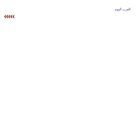
وسفر
العرب اليوم
ديكور
أخبار
إعلام
تعليم
مرأة
أزياء
إسلامية
علوم
وتكنولوجيا
بيئة