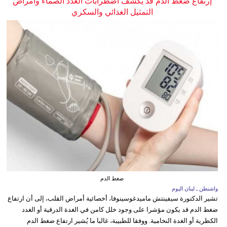
إرتفاع ضغط الدم قد يكشف اضطرابات الغدد الصماء وأمراض
التمثيل الغذائي والسكري
ضغط الدم
واشنطن ـ لبنان اليوم
تشير الدكتورة سيفينتش ماميدغوسينوفا، أخصائية أمراض القلب، إلى أن ارتفاع
ضغط الدم قد يكون مؤشرا على وجود خلل كامن في الغدة الدرقية أو الغدد
الكظرية أو الغدة النخامية. ووفقا للطبيبة، غالبا ما يُشير ارتفاع ضغط الدم