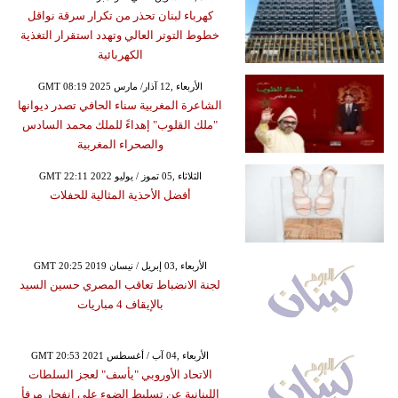
كهرباء لبنان تحذر من تكرار سرقة نواقل
خطوط التوتر العالي وتهدد استقرار التغذية
الكهربائية
GMT 08:19 2025 الأربعاء ,12 آذار/ مارس
الشاعرة المغربية سناء الحافي تصدر ديوانها
"ملك القلوب" إهداءً للملك محمد السادس
والصحراء المغربية
GMT 22:11 2022 الثلاثاء ,05 تموز / يوليو
أفضل الأحذية المثالية للحفلات
GMT 20:25 2019 الأربعاء ,03 إبريل / نيسان
لجنة الانضباط تعاقب المصري حسين السيد
بالإيقاف 4 مباريات
GMT 20:53 2021 الأربعاء ,04 آب / أغسطس
الاتحاد الأوروبي "يأسف" لعجز السلطات
اللبنانية عن تسليط الضوء على انفجار مرفأ