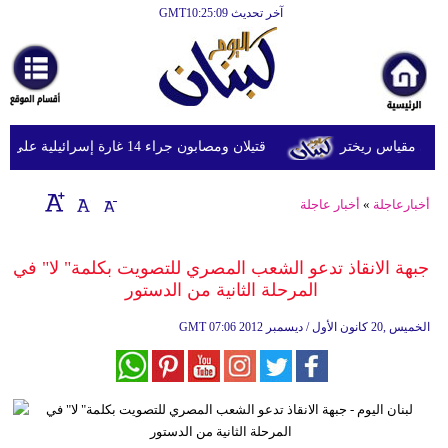
آخر تحديث GMT10:25:09
الرئيسية
أخبارعاجلة
رياضة
قتيلان ومصابون جراء 14 غارة إسرائيلية على شرق وجنوب لبنان
ثقافة
إقتصاد
أخبارعاجلة
»
أخبار عاجلة
فن
جبهة الانقاذ تدعو الشعب المصري للتصويت بكلمة" لا" في
وموسيقى
المرحلة الثانية من الدستور
أزياء
07:06 2012 الخميس ,20 كانون الأول / ديسمبر
GMT
صحة
وتغذية
سياحة