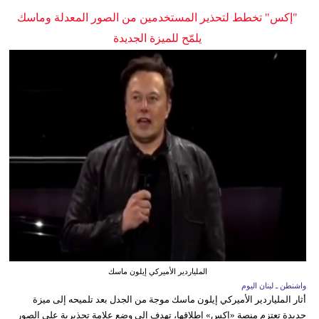
"إكس" تخطط لتحذير المستخدمين من الصور المعدلة وماسك
يلمّح للميزة الجديدة
الملياردير الأميركي إيلون ماسك
واشنطن ـ لبنان اليوم
أثار الملياردير الأميركي إيلون ماسك موجة من الجدل بعد تلميحه إلى ميزة
جديدة تعتزم منصة «إكس» إطلاقها، تهدف إلى وضع علامة تحذيرية على الصور