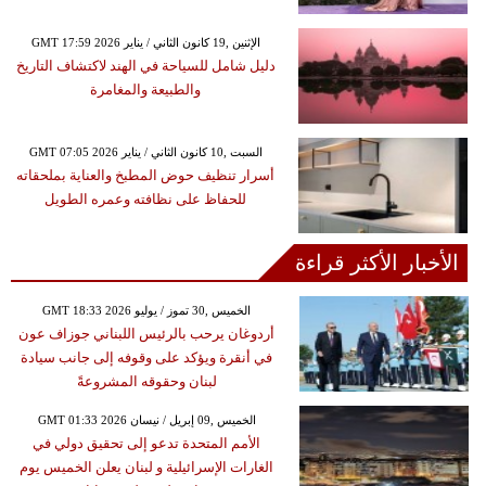
GMT 17:59 2026 الإثنين ,19 كانون الثاني / يناير
دليل شامل للسياحة في الهند لاكتشاف التاريخ
والطبيعة والمغامرة
GMT 07:05 2026 السبت ,10 كانون الثاني / يناير
أسرار تنظيف حوض المطبخ والعناية بملحقاته
للحفاظ على نظافته وعمره الطويل
الأخبار الأكثر قراءة
GMT 18:33 2026 الخميس ,30 تموز / يوليو
أردوغان يرحب بالرئيس اللبناني جوزاف عون
في أنقرة ويؤكد على وقوفه إلى جانب سيادة
لبنان وحقوقه المشروعةً
GMT 01:33 2026 الخميس ,09 إبريل / نيسان
الأمم المتحدة تدعو إلى تحقيق دولي في
الغارات الإسرائيلية و لبنان يعلن الخميس يوم