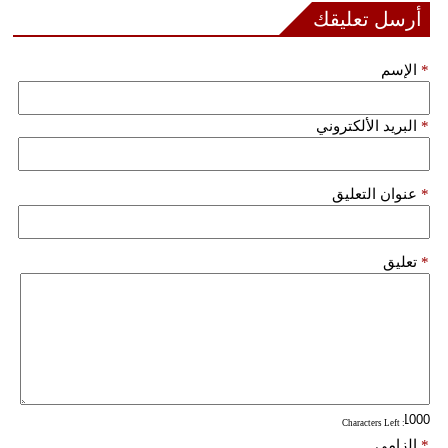
مدوَّنات
أرسل تعليقك
أبراج
*
الإسم
فيديو
*
البريد الألكتروني
سيارات
*
عنوان التعليق
*
تعليق
: Characters Left
*
إلزامي