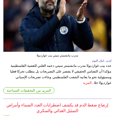
مدرب مانشستر سيتي بيب غوارديولا
لندن ـ لبنان اليوم
جدد بيب غوارديولا مدرب مانشستر سيتي دعمه العلني للقضية الفلسطينية
مؤكدا أن التضامن الحقيقي لا يقتصر على التصريحات بل يتطلب تحركا فعليا
ومسؤولية نحو ما يعانيه الشعب الفلسطيني. وجاءت تصريحات الإسباني
غوارديولا خلا...
المزيد
المزيد من التحقيقات السياحية
إرتفاع ضغط الدم قد يكشف اضطرابات الغدد الصماء وأمراض
التمثيل الغذائي والسكري