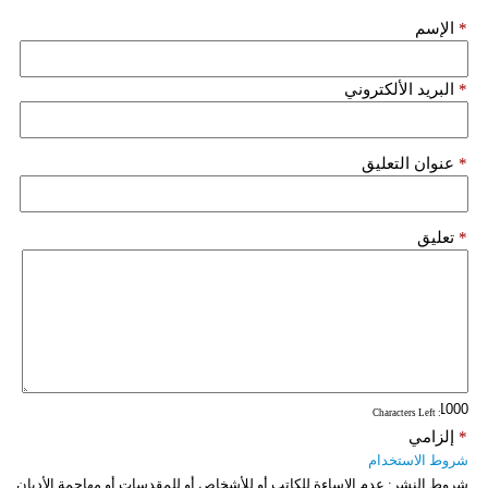
مدوَّنات
*
الإسم
أبراج
*
البريد الألكتروني
فيديو
سيارات
*
عنوان التعليق
*
تعليق
: Characters Left
*
إلزامي
شروط الاستخدام
شروط النشر:
عدم الإساءة للكاتب أو للأشخاص أو للمقدسات أو مهاجمة الأديان