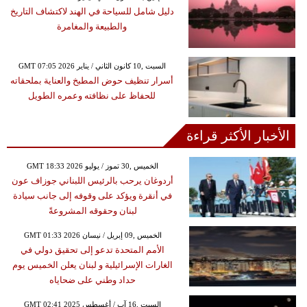
دليل شامل للسياحة في الهند لاكتشاف التاريخ
والطبيعة والمغامرة
GMT 07:05 2026 السبت ,10 كانون الثاني / يناير
أسرار تنظيف حوض المطبخ والعناية بملحقاته
للحفاظ على نظافته وعمره الطويل
الأخبار الأكثر قراءة
GMT 18:33 2026 الخميس ,30 تموز / يوليو
أردوغان يرحب بالرئيس اللبناني جوزاف عون
في أنقرة ويؤكد على وقوفه إلى جانب سيادة
لبنان وحقوقه المشروعةً
GMT 01:33 2026 الخميس ,09 إبريل / نيسان
الأمم المتحدة تدعو إلى تحقيق دولي في
الغارات الإسرائيلية و لبنان يعلن الخميس يوم
حداد وطني على ضحاياه
GMT 02:41 2025 السبت ,16 آب / أغسطس