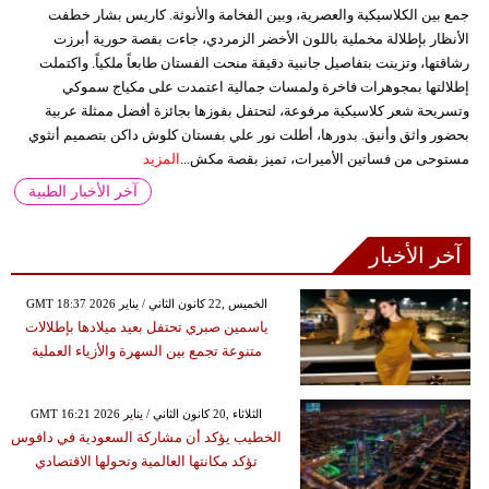
جمع بين الكلاسيكية والعصرية، وبين الفخامة والأنوثة. كاريس بشار خطفت
الأنظار بإطلالة مخملية باللون الأخضر الزمردي، جاءت بقصة حورية أبرزت
رشاقتها، وتزينت بتفاصيل جانبية دقيقة منحت الفستان طابعاً ملكياً. واكتملت
إطلالتها بمجوهرات فاخرة ولمسات جمالية اعتمدت على مكياج سموكي
وتسريحة شعر كلاسيكية مرفوعة، لتحتفل بفوزها بجائزة أفضل ممثلة عربية
بحضور واثق وأنيق. بدورها، أطلت نور علي بفستان كلوش داكن بتصميم أنثوي
مستوحى من فساتين الأميرات، تميز بقصة مكش...
المزيد
آخر الأخبار الطبية
آخر الأخبار
GMT 18:37 2026 الخميس ,22 كانون الثاني / يناير
ياسمين صبري تحتفل بعيد ميلادها بإطلالات
متنوعة تجمع بين السهرة والأزياء العملية
GMT 16:21 2026 الثلاثاء ,20 كانون الثاني / يناير
الخطيب يؤكد أن مشاركة السعودية في دافوس
تؤكد مكانتها العالمية وتحولها الاقتصادي