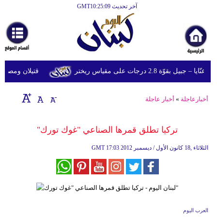
آخر تحديث GMT10:25:09
الرئيسية
أخبارعاجلة
رياضة
قوّة 2.8 درجات على مقياس ريختر
قتيلان ومصابون جراء 14 غارة إسرائيلية على شرق 
ثقافة
إقتصاد
أخبارعاجلة
»
أخبار عاجلة
فن
تركيا تطلق قمرها الصناعي "غوك تورك"
وموسيقى
17:03 2012 الثلاثاء ,18 كانون الأول / ديسمبر
GMT
أزياء
صحة
وتغذية
سياحة
العرب اليوم