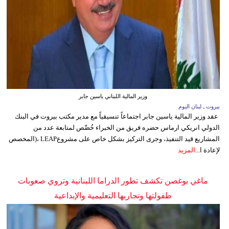
وزير المالية اللبناني ياسين جابر
بيروت ـ لبنان اليوم
عقد وزير المالية ياسين جابر اجتماعاً تنسيقياً مع مدير مكتب بيروت في البنك
الدولي انريكي ارماس حضره فريق من الخبراء خُصِّص لمتابعة عدد من
المشاريع قيد التنفيذ، وجرى التركيز بشكل خاص على مشروعLEAP ،(المخصص
لإعادة ا...
المزيد
ماغي بوغصن تكشف تطور الدراما اللبنانية وتروي صعوبات
طفولتها وتجاربها التعليمية والإبداعية