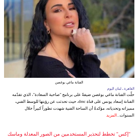
الفنانة ماغي بوغصن
القاهرة ـ لبنان اليوم
حلّت الفنانة ماغي بوغصن ضيفةً على برنامج "صاحبة السعادة"، الذي تقدّمه
الفنانة إسعاد يونس على قناة dmc، حيث تحدثت عن رؤيتها للوسط الفني،
مميزاته وتحدياته، مؤكدةً أن الساحة الفنية شهدت تطوراً كبيراً خلال
السنوات...
المزيد
"إكس" تخطط لتحذير المستخدمين من الصور المعدلة وماسك