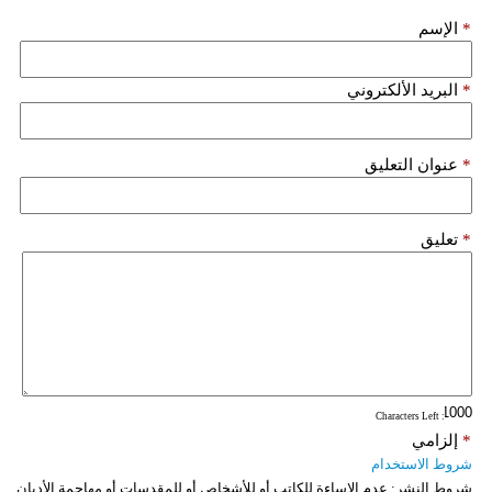
مدوَّنات
*
الإسم
أبراج
*
البريد الألكتروني
فيديو
سيارات
*
عنوان التعليق
*
تعليق
: Characters Left
*
إلزامي
شروط الاستخدام
شروط النشر:
عدم الإساءة للكاتب أو للأشخاص أو للمقدسات أو مهاجمة الأديان