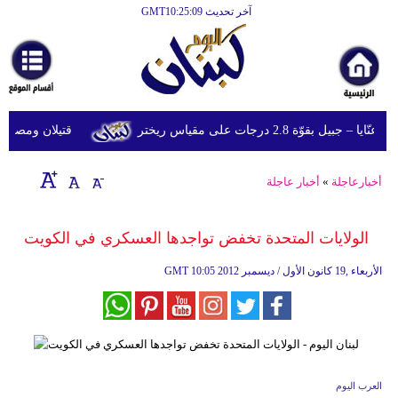
آخر تحديث GMT10:25:09
الرئيسية
أخبارعاجلة
رياضة
قوّة 2.8 درجات على مقياس ريختر
قتيلان ومصابون جراء 14 غارة إسرائيلية على شرق 
ثقافة
إقتصاد
أخبارعاجلة
»
أخبار عاجلة
فن
الولايات المتحدة تخفض تواجدها العسكري في الكويت
وموسيقى
10:05 2012 الأربعاء ,19 كانون الأول / ديسمبر
GMT
أزياء
صحة
وتغذية
سياحة
العرب اليوم