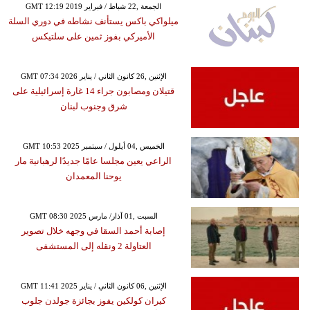
GMT 12:19 2019 الجمعة ,22 شباط / فبراير
ميلواكي باكس يستأنف نشاطه في دوري السلة
الأميركي بفوز ثمين على سلتيكس
GMT 07:34 2026 الإثنين ,26 كانون الثاني / يناير
قتيلان ومصابون جراء 14 غارة إسرائيلية على
شرق وجنوب لبنان
GMT 10:53 2025 الخميس ,04 أيلول / سبتمبر
الراعي يعين مجلسا عامًا جديدًا لرهبانية مار
يوحنا المعمدان
GMT 08:30 2025 السبت ,01 آذار/ مارس
إصابة أحمد السقا في وجهه خلال تصوير
العتاولة 2 ونقله إلى المستشفى
GMT 11:41 2025 الإثنين ,06 كانون الثاني / يناير
كيران كولكين يفوز بجائزة جولدن جلوب