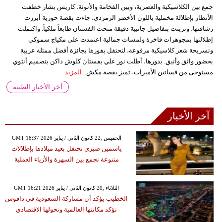
جمع بين الكلاسيكية والعصرية، وبين الفخامة والأنوثة. كاريس بشار خطفت
الأنظار بإطلالة مخملية باللون الأخضر الزمردي، جاءت بقصة حورية أبرزت
رشاقتها، وتزينت بتفاصيل جانبية دقيقة منحت الفستان طابعاً ملكياً. واكتملت
إطلالتها بمجوهرات فاخرة ولمسات جمالية اعتمدت على مكياج سموكي
وتسريحة شعر كلاسيكية مرفوعة، لتحتفل بفوزها بجائزة أفضل ممثلة عربية
بحضور واثق وأنيق. بدورها، أطلت نور علي بفستان كلوش داكن بتصميم أنثوي
مستوحى من فساتين الأميرات، تميز بقصة مكش...
المزيد
آخر الأخبار الطبية
آخر الأخبار
GMT 18:37 2026 الخميس ,22 كانون الثاني / يناير
ياسمين صبري تحتفل بعيد ميلادها بإطلالات
متنوعة تجمع بين السهرة والأزياء العملية
GMT 16:21 2026 الثلاثاء ,20 كانون الثاني / يناير
الخطيب يؤكد أن مشاركة السعودية في دافوس
تؤكد مكانتها العالمية وتحولها الاقتصادي