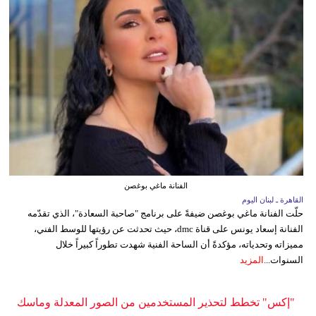
الفنانة ماغي بوغصن
القاهرة ـ لبنان اليوم
حلّت الفنانة ماغي بوغصن ضيفةً على برنامج "صاحبة السعادة"، الذي تقدّمه
الفنانة إسعاد يونس على قناة dmc، حيث تحدثت عن رؤيتها للوسط الفني،
مميزاته وتحدياته، مؤكدةً أن الساحة الفنية شهدت تطوراً كبيراً خلال
السنوات...
المزيد
"إكس" تخطط لتحذير المستخدمين من الصور المعدلة وماسك