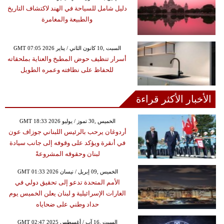
دليل شامل للسياحة في الهند لاكتشاف التاريخ
والطبيعة والمغامرة
GMT 07:05 2026 السبت ,10 كانون الثاني / يناير
أسرار تنظيف حوض المطبخ والعناية بملحقاته
للحفاظ على نظافته وعمره الطويل
الأخبار الأكثر قراءة
GMT 18:33 2026 الخميس ,30 تموز / يوليو
أردوغان يرحب بالرئيس اللبناني جوزاف عون
في أنقرة ويؤكد على وقوفه إلى جانب سيادة
لبنان وحقوقه المشروعةً
GMT 01:33 2026 الخميس ,09 إبريل / نيسان
الأمم المتحدة تدعو إلى تحقيق دولي في
الغارات الإسرائيلية و لبنان يعلن الخميس يوم
حداد وطني على ضحاياه
GMT 02:47 2025 السبت ,16 آب / أغسطس