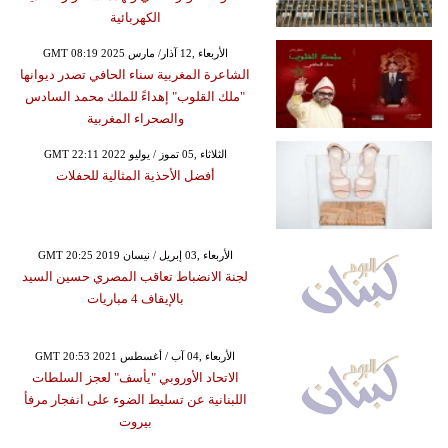
الكهربائية
GMT 08:19 2025 الأربعاء ,12 آذار/ مارس
الشاعرة المغربية سناء الحافي تصدر ديوانها
"ملك القلوب" إهداءً للملك محمد السادس
والصحراء المغربية
GMT 22:11 2022 الثلاثاء ,05 تموز / يوليو
أفضل الأحذية المثالية للحفلات
GMT 20:25 2019 الأربعاء ,03 إبريل / نيسان
لجنة الانضباط تعاقب المصري حسين السيد
بالإيقاف 4 مباريات
GMT 20:53 2021 الأربعاء ,04 آب / أغسطس
الاتحاد الأوروبي "يأسف" لعجز السلطات
اللبنانية عن تسليط الضوء على انفجار مرفأ
بيروت