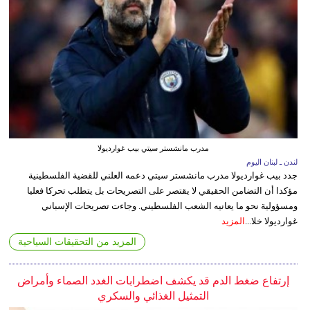
مدرب مانشستر سيتي بيب غوارديولا
لندن ـ لبنان اليوم
جدد بيب غوارديولا مدرب مانشستر سيتي دعمه العلني للقضية الفلسطينية
مؤكدا أن التضامن الحقيقي لا يقتصر على التصريحات بل يتطلب تحركا فعليا
ومسؤولية نحو ما يعانيه الشعب الفلسطيني. وجاءت تصريحات الإسباني
غوارديولا خلا...
المزيد
المزيد من التحقيقات السياحية
إرتفاع ضغط الدم قد يكشف اضطرابات الغدد الصماء وأمراض
التمثيل الغذائي والسكري