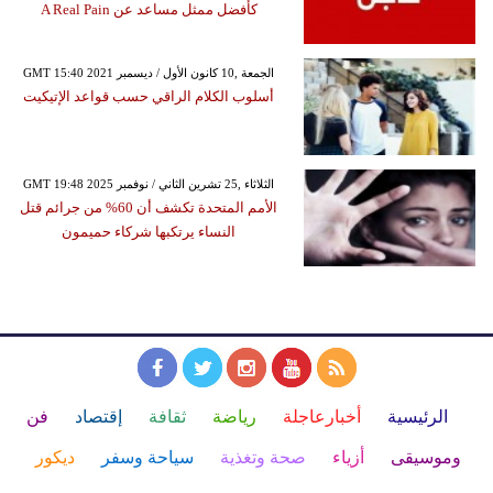
كأفضل ممثل مساعد عن A Real Pain
GMT 15:40 2021 الجمعة ,10 كانون الأول / ديسمبر
أسلوب الكلام الراقي حسب قواعد الإتيكيت
GMT 19:48 2025 الثلاثاء ,25 تشرين الثاني / نوفمبر
الأمم المتحدة تكشف أن 60% من جرائم قتل
النساء يرتكبها شركاء حميمون
الرئيسية
أخبارعاجلة
رياضة
ثقافة
إقتصاد
فن
وموسيقى
أزياء
صحة وتغذية
سياحة وسفر
ديكور