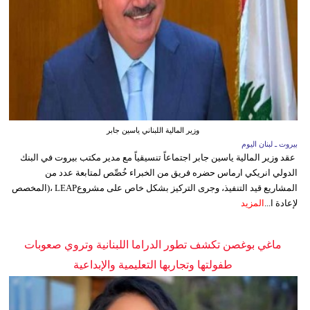
وزير المالية اللبناني ياسين جابر
بيروت ـ لبنان اليوم
عقد وزير المالية ياسين جابر اجتماعاً تنسيقياً مع مدير مكتب بيروت في البنك
الدولي انريكي ارماس حضره فريق من الخبراء خُصِّص لمتابعة عدد من
المشاريع قيد التنفيذ، وجرى التركيز بشكل خاص على مشروعLEAP ،(المخصص
لإعادة ا...
المزيد
ماغي بوغصن تكشف تطور الدراما اللبنانية وتروي صعوبات
طفولتها وتجاربها التعليمية والإبداعية